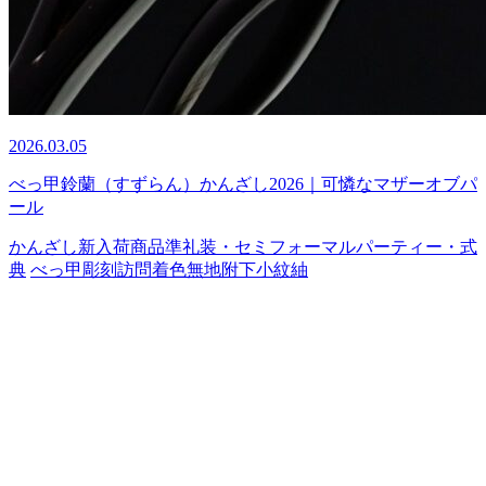
2026.03.05
べっ甲鈴蘭（すずらん）かんざし2026｜可憐なマザーオブパ
ール
かんざし
新入荷商品
準礼装・セミフォーマル
パーティー・式
典
べっ甲
彫刻
訪問着
色無地
附下
小紋
紬