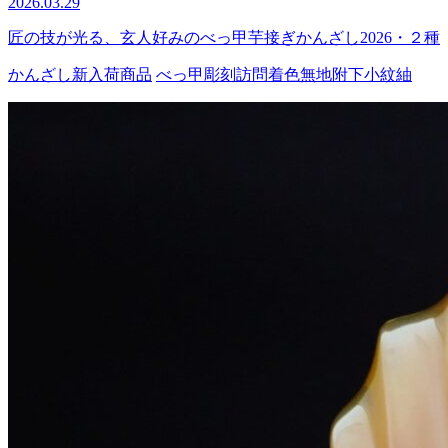
2026.03.29
匠の技が光る、玄人好みのべっ甲芋接ぎかんざし2026・２種
かんざし
新入荷商品
べっ甲
彫刻
訪問着
色無地
附下
小紋
紬