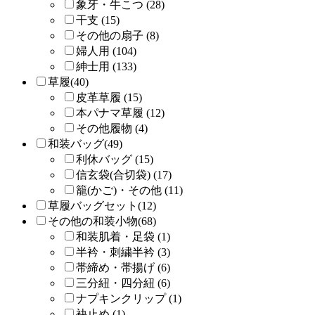
象牙・牛こつ (28)
干支 (15)
その他の扇子 (8)
婦人用 (104)
紳士用 (133)
草履(40)
皮革草履 (15)
本パナマ草履 (12)
その他履物 (4)
和装バッグ(49)
利休バッグ (15)
信玄袋(合切袋) (17)
籠(かご)・その他 (11)
草履バッグセット(12)
その他の和装小物(68)
和装肌着・足袋 (1)
半衿・刺繍半衿 (3)
帯締め・帯揚げ (6)
三分紐・四分紐 (6)
ナプキンクリップ (1)
袂止め (1)