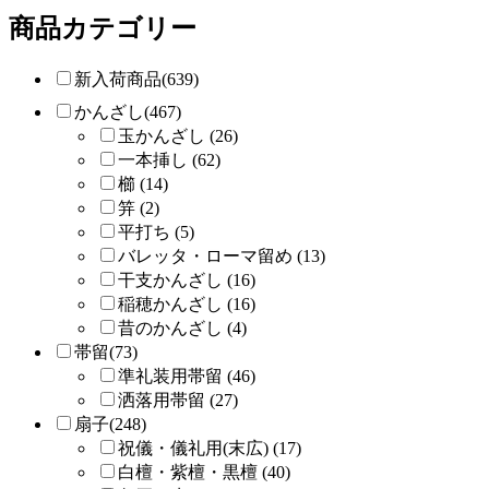
商品カテゴリー
新入荷商品(639)
かんざし(467)
玉かんざし (26)
一本挿し (62)
櫛 (14)
笄 (2)
平打ち (5)
バレッタ・ローマ留め (13)
干支かんざし (16)
稲穂かんざし (16)
昔のかんざし (4)
帯留(73)
準礼装用帯留 (46)
洒落用帯留 (27)
扇子(248)
祝儀・儀礼用(末広) (17)
白檀・紫檀・黒檀 (40)