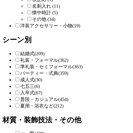
名刺入れ (11)
懐中時計 (5)
その他 (34)
洋装アクセサリー・小物(19)
シーン別
結婚式(209)
礼装・フォーマル(362)
準礼装・セミフォーマル(363)
パーティー・式典(359)
成人式(30)
七五三(6)
入卒式(67)
普段・カジュアル(454)
夏用・浴衣など(212)
材質・装飾技法・その他