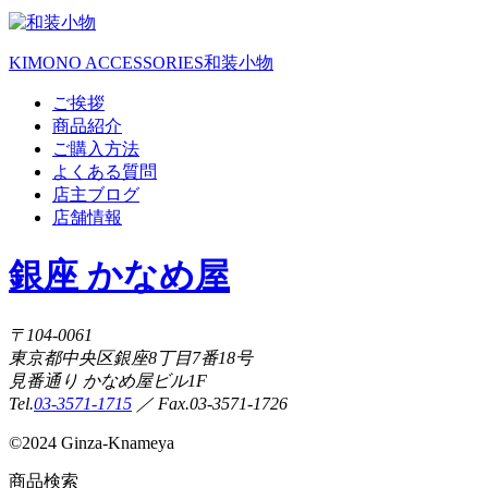
KIMONO ACCESSORIES
和装小物
ご挨拶
商品紹介
ご購入方法
よくある質問
店主ブログ
店舗情報
銀座 かなめ屋
〒104-0061
東京都中央区銀座8丁目7番18号
見番通り かなめ屋ビル1F
Tel.
03-3571-1715
／ Fax.03-3571-1726
©
2024 Ginza-Knameya
商品検索