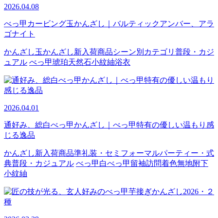
2026.04.08
べっ甲カービング玉かんざし｜バルティックアンバー、アラ
ゴナイト
かんざし
玉かんざし
新入荷商品
シーン別カテゴリ
普段・カジ
ュアル
べっ甲
琥珀
天然石
小紋
紬
浴衣
2026.04.01
通好み、総白べっ甲かんざし｜べっ甲特有の優しい温もり感
じる逸品
かんざし
新入荷商品
準礼装・セミフォーマル
パーティー・式
典
普段・カジュアル
べっ甲
白べっ甲
留袖
訪問着
色無地
附下
小紋
紬