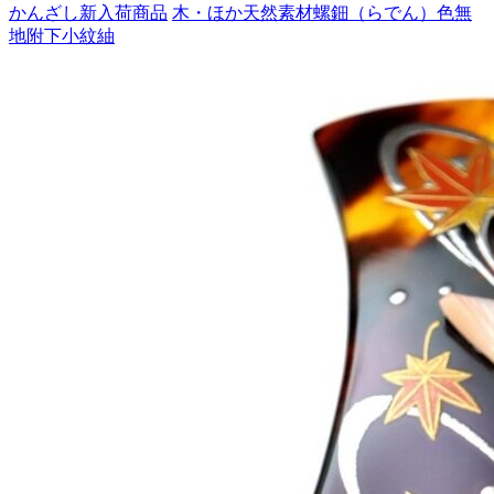
かんざし
新入荷商品
木・ほか天然素材
螺鈿（らでん）
色無
地
附下
小紋
紬