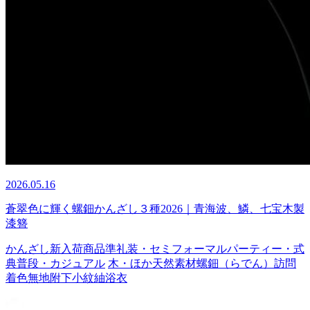
2026.05.16
蒼翠色に輝く螺鈿かんざし３種2026｜青海波、鱗、七宝木製
漆簪
かんざし
新入荷商品
準礼装・セミフォーマル
パーティー・式
典
普段・カジュアル
木・ほか天然素材
螺鈿（らでん）
訪問
着
色無地
附下
小紋
紬
浴衣