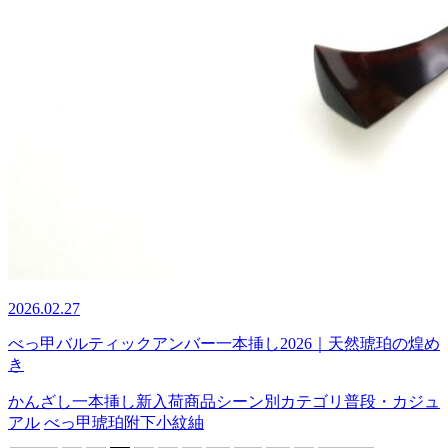
2026.02.27
べっ甲バルティックアンバー一本挿し2026｜天然琥珀の煌め
き
かんざし
一本挿し
新入荷商品
シーン別カテゴリ
普段・カジュ
アル
べっ甲
琥珀
附下
小紋
紬