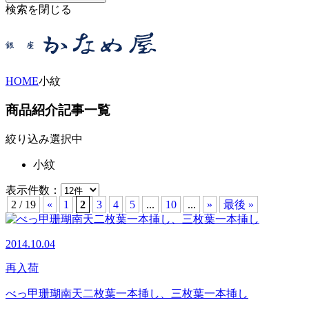
検索を閉じる
HOME
小紋
商品紹介記事一覧
絞り込み選択中
小紋
表示件数：
2 / 19
«
1
2
3
4
5
...
10
...
»
最後 »
2014.10.04
再入荷
べっ甲珊瑚南天二枚葉一本挿し、三枚葉一本挿し