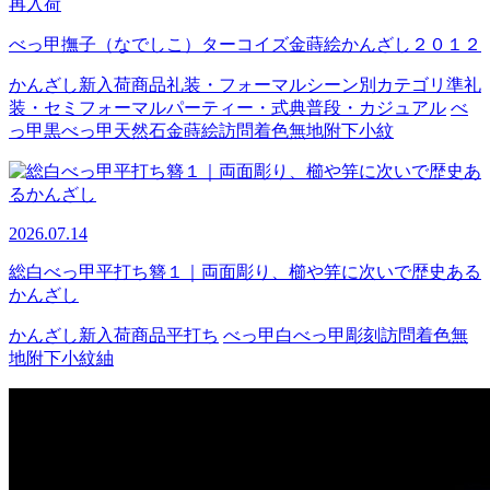
再入荷
べっ甲撫子（なでしこ）ターコイズ金蒔絵かんざし２０１２
かんざし
新入荷商品
礼装・フォーマル
シーン別カテゴリ
準礼
装・セミフォーマル
パーティー・式典
普段・カジュアル
べ
っ甲
黒べっ甲
天然石
金蒔絵
訪問着
色無地
附下
小紋
2026.07.14
総白べっ甲平打ち簪１｜両面彫り、櫛や笄に次いで歴史ある
かんざし
かんざし
新入荷商品
平打ち
べっ甲
白べっ甲
彫刻
訪問着
色無
地
附下
小紋
紬