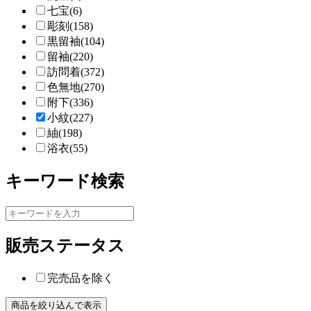
七宝(6)
彫刻(158)
黒留袖(104)
留袖(220)
訪問着(372)
色無地(270)
附下(336)
小紋(227)
紬(198)
浴衣(55)
キーワード検索
販売ステータス
完売品を除く