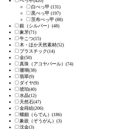
べっ甲(420)
白べっ甲 (131)
黒べっ甲 (197)
茨布べっ甲 (88)
銀（シルバー）(48)
象牙(71)
牛こつ(15)
木・ほか天然素材(52)
プラスチック(14)
金(50)
真珠（アコヤパール）(74)
珊瑚(38)
翡翠(9)
ダイヤ(9)
琥珀(40)
水晶(12)
天然石(47)
金蒔絵(206)
螺鈿（らでん）(186)
象嵌（ぞうがん）(3)
沈金(3)