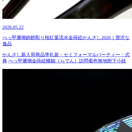
2026.05.22
べっ甲珊瑚錦鯉彫り桜紅葉流水金蒔絵かんざし2026｜贅沢な
逸品
かんざし
新入荷商品
準礼装・セミフォーマル
パーティー・式
典
べっ甲
珊瑚
金蒔絵
螺鈿（らでん）
訪問着
色無地
附下
小紋