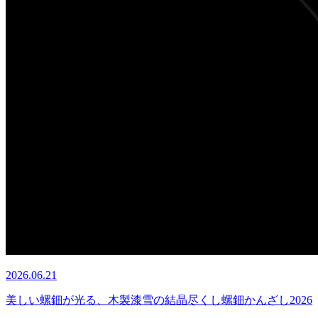
2026.06.21
美しい螺鈿が光る、木製漆雪の結晶尽くし螺鈿かんざし2026