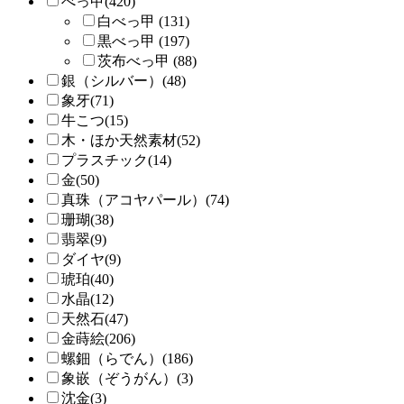
べっ甲(420)
白べっ甲 (131)
黒べっ甲 (197)
茨布べっ甲 (88)
銀（シルバー）(48)
象牙(71)
牛こつ(15)
木・ほか天然素材(52)
プラスチック(14)
金(50)
真珠（アコヤパール）(74)
珊瑚(38)
翡翠(9)
ダイヤ(9)
琥珀(40)
水晶(12)
天然石(47)
金蒔絵(206)
螺鈿（らでん）(186)
象嵌（ぞうがん）(3)
沈金(3)