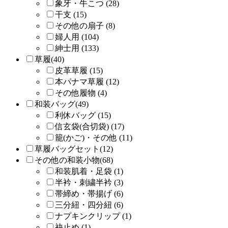
象牙・牛こつ (28)
干支 (15)
その他の扇子 (8)
婦人用 (104)
紳士用 (133)
草履(40)
皮革草履 (15)
本パナマ草履 (12)
その他履物 (4)
和装バッグ(49)
利休バッグ (15)
信玄袋(合切袋) (17)
籠(かご)・その他 (11)
草履バッグセット(12)
その他の和装小物(68)
和装肌着・足袋 (1)
半衿・刺繍半衿 (3)
帯締め・帯揚げ (6)
三分紐・四分紐 (6)
ナプキンクリップ (1)
袂止め (1)