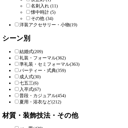
名刺入れ (11)
懐中時計 (5)
その他 (34)
洋装アクセサリー・小物(19)
シーン別
結婚式(209)
礼装・フォーマル(362)
準礼装・セミフォーマル(363)
パーティー・式典(359)
成人式(30)
七五三(6)
入卒式(67)
普段・カジュアル(454)
夏用・浴衣など(212)
材質・装飾技法・その他