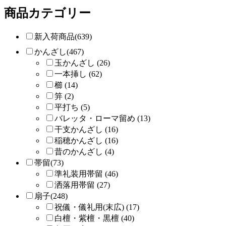
商品カテゴリー
新入荷商品(639)
かんざし(467)
玉かんざし (26)
一本挿し (62)
櫛 (14)
笄 (2)
平打ち (5)
バレッタ・ローマ留め (13)
干支かんざし (16)
稲穂かんざし (16)
昔のかんざし (4)
帯留(73)
準礼装用帯留 (46)
洒落用帯留 (27)
扇子(248)
祝儀・儀礼用(末広) (17)
白檀・紫檀・黒檀 (40)