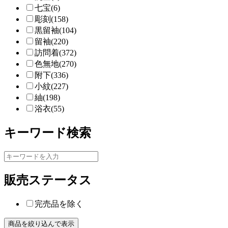
七宝(6)
彫刻(158)
黒留袖(104)
留袖(220)
訪問着(372)
色無地(270)
附下(336)
小紋(227)
紬(198)
浴衣(55)
キーワード検索
販売ステータス
完売品を除く