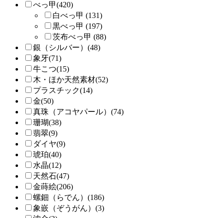
べっ甲(420)
白べっ甲 (131)
黒べっ甲 (197)
茨布べっ甲 (88)
銀（シルバー）(48)
象牙(71)
牛こつ(15)
木・ほか天然素材(52)
プラスチック(14)
金(50)
真珠（アコヤパール）(74)
珊瑚(38)
翡翠(9)
ダイヤ(9)
琥珀(40)
水晶(12)
天然石(47)
金蒔絵(206)
螺鈿（らでん）(186)
象嵌（ぞうがん）(3)