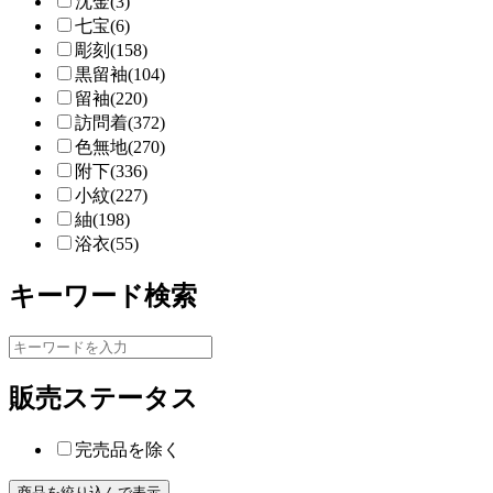
沈金(3)
七宝(6)
彫刻(158)
黒留袖(104)
留袖(220)
訪問着(372)
色無地(270)
附下(336)
小紋(227)
紬(198)
浴衣(55)
キーワード検索
販売ステータス
完売品を除く