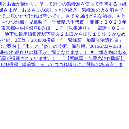
間とお金が掛かり、そして肝心の紫峰窯を使って作陶する（継
嬢さまが、お父さまの志しを引き継ぎ、紫峰窯の火を消さず
せてご覧いただければ幸いです。さて今回はどんな酒器、もと
 ～つづれ織 児島照子 千葉県八千代市 ・開催：２０２０年
京都中央区銀座8-7-18 １Ｆ（見番通り） ・電話：０３－
 地下鉄銀座線銀座駅下車Ａ２出口から徒歩１０分 ※かなめ
。2日迄」2018/08投稿 「「紫峰窯・加藤光治遺作展」
｜『土』と『炎』の芸術、備前焼。2016/2/22～2/28」
れておりませんが、当時の作品作りの様子がご覧になれます。） ▼「焼き物のある
んのインタビュー記事が掲載されています。） 「【紫峰窯・加藤光治作陶展】
10/03投稿 備前焼、そしてつづれ織りにご興味のある方、ま