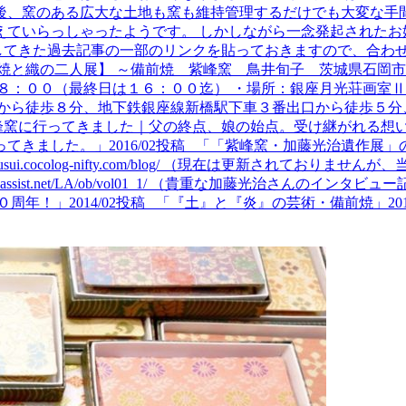
後、窯のある広大な土地も窯も維持管理するだけでも大変な手
えていらっしゃったようです。 しかしながら一念発起されたお
してきた過去記事の一部のリンクを貼っておきますので、合わ
と織の二人展】 ～備前焼 紫峰窯 鳥井旬子 茨城県石岡市
：００（最終日は１６：００迄） ・場所：銀座月光荘画室Ⅱ 東
から徒歩８分、地下鉄銀座線新橋駅下車３番出口から徒歩５分、
に行ってきました｜父の終点、娘の始点。受け継がれる想いと絆
した。」2016/02投稿 「「紫峰窯・加藤光治遺作展」のご案内
ousui.cocolog-nifty.com/blog/ （現在は更新さ
e-assist.net/LA/ob/vol01_1/ （貴重な加藤光治さ
年！」2014/02投稿 「『土』と『炎』の芸術・備前焼」20