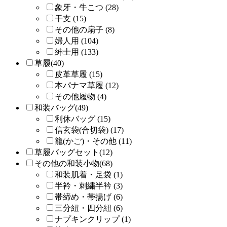
象牙・牛こつ (28)
干支 (15)
その他の扇子 (8)
婦人用 (104)
紳士用 (133)
草履(40)
皮革草履 (15)
本パナマ草履 (12)
その他履物 (4)
和装バッグ(49)
利休バッグ (15)
信玄袋(合切袋) (17)
籠(かご)・その他 (11)
草履バッグセット(12)
その他の和装小物(68)
和装肌着・足袋 (1)
半衿・刺繍半衿 (3)
帯締め・帯揚げ (6)
三分紐・四分紐 (6)
ナプキンクリップ (1)