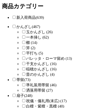
商品カテゴリー
新入荷商品(639)
かんざし(467)
玉かんざし (26)
一本挿し (62)
櫛 (14)
笄 (2)
平打ち (5)
バレッタ・ローマ留め (13)
干支かんざし (16)
稲穂かんざし (16)
昔のかんざし (4)
帯留(73)
準礼装用帯留 (46)
洒落用帯留 (27)
扇子(248)
祝儀・儀礼用(末広) (17)
白檀・紫檀・黒檀 (40)