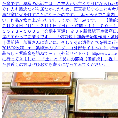
た窯です。奥様のお話では、ご主人がお亡くなりになられた
ぐ）人も残念ながら居なかったため、正直売却することも考
再び窯に火を灯すことになったのです。 私が今までご案内
い、作品が炊き上がったでしょうか。楽しみです。 【備前焼
２月２４日（月）～３月１日（日） ・時間：１１：００～１８
３５７３－５６０５（会期中直通） ※ＪＲ新橋駅下車銀座口
屋の向かって左隣りです。 「備前焼｜加藤光治遺作展・紫峰窯
｜備前焼｜加藤さんに逢いに、そしてその遺作たちを観に行ってきま
2016/02投稿 ▼「紫峰窯のブログ」（外部サイトへ） http://t
暮らし～紫峰窯を訪ねて～」（外部サイトへ） http://www.lif
に行ってきました！ 『土』と『炎』の芸術【備前焼】。祝１０周
たお近くの方はぜひお立ち寄りになってみてください。