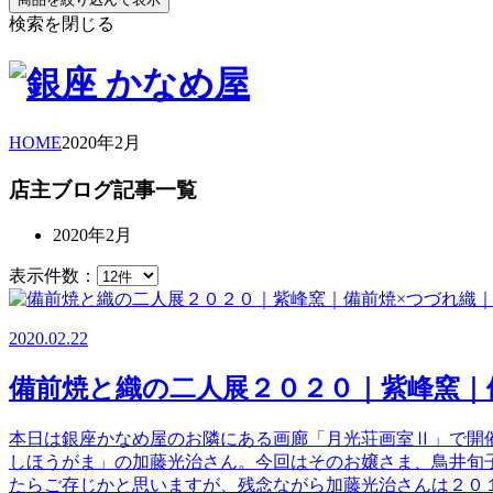
検索を閉じる
HOME
2020年
2月
店主ブログ記事一覧
2020年2月
表示件数：
2020.02.22
備前焼と織の二人展２０２０｜紫峰窯｜
本日は銀座かなめ屋のお隣にある画廊「月光荘画室Ⅱ」で開
しほうがま」の加藤光治さん。今回はそのお嬢さま、鳥井旬
たらご存じかと思いますが、残念ながら加藤光治さんは２０