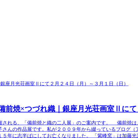
備前焼×つづれ織｜銀座月光荘画室Ⅱにて
催される、「備前焼と織の二人展」のご案内です。 備前焼は
子さんの作品展です。私が２００９年から綴っているブログ（
１５年に志半ばにしてお亡くなりました。 「紫峰窯」は加藤光