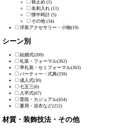
袂止め (1)
名刺入れ (11)
懐中時計 (5)
その他 (34)
洋装アクセサリー・小物(19)
シーン別
結婚式(209)
礼装・フォーマル(362)
準礼装・セミフォーマル(363)
パーティー・式典(359)
成人式(30)
七五三(6)
入卒式(67)
普段・カジュアル(454)
夏用・浴衣など(212)
材質・装飾技法・その他