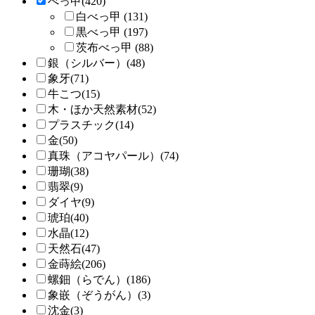
べっ甲(420)
白べっ甲 (131)
黒べっ甲 (197)
茨布べっ甲 (88)
銀（シルバー）(48)
象牙(71)
牛こつ(15)
木・ほか天然素材(52)
プラスチック(14)
金(50)
真珠（アコヤパール）(74)
珊瑚(38)
翡翠(9)
ダイヤ(9)
琥珀(40)
水晶(12)
天然石(47)
金蒔絵(206)
螺鈿（らでん）(186)
象嵌（ぞうがん）(3)
沈金(3)