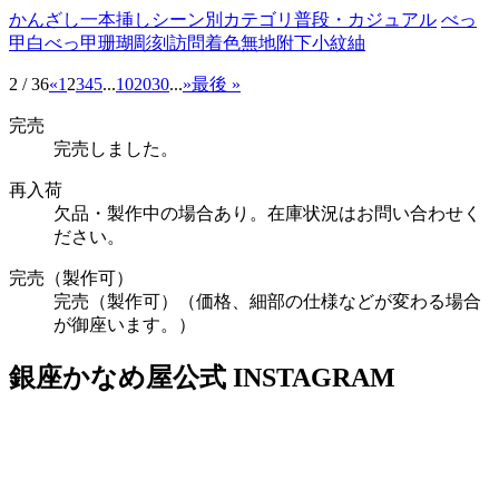
かんざし
一本挿し
シーン別カテゴリ
普段・カジュアル
べっ
甲
白べっ甲
珊瑚
彫刻
訪問着
色無地
附下
小紋
紬
2 / 36
«
1
2
3
4
5
...
10
20
30
...
»
最後 »
完売
完売しました。
再入荷
欠品・製作中の場合あり。在庫状況はお問い合わせく
ださい。
完売（製作可）
完売（製作可）（価格、細部の仕様などが変わる場合
が御座います。）
銀座かなめ屋公式
INSTAGRAM