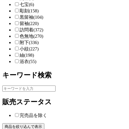
七宝(6)
彫刻(158)
黒留袖(104)
留袖(220)
訪問着(372)
色無地(270)
附下(336)
小紋(227)
紬(198)
浴衣(55)
キーワード検索
販売ステータス
完売品を除く