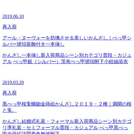
2019.06.10
再入荷
アール・ヌーヴォーを彷彿させる美しいかんざし｜べっ甲シ
ルバー琥珀装飾付き一本挿し
かんざし
一本挿し
新入荷商品
シーン別カテゴリ
普段・カジュ
アル
べっ甲
銀（シルバー）
茨布べっ甲
琥珀
附下
小紋
紬
浴衣
2019.03.20
再入荷
黒べっ甲桜兎螺鈿金蒔絵かんざし２０１９・２種｜満開の桜
と兎。
かんざし
結婚式
礼装・フォーマル
新入荷商品
シーン別カテゴ
リ
準礼装・セミフォーマル
普段・カジュアル
べっ甲
黒べっ
甲
金蒔絵
訪問着
色無地
附下