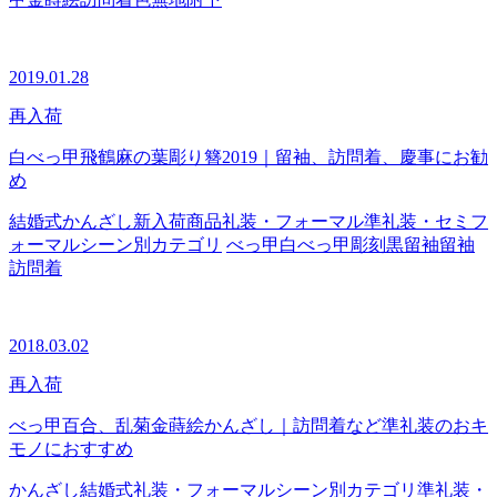
2019.01.28
再入荷
白べっ甲飛鶴麻の葉彫り簪2019｜留袖、訪問着、慶事にお勧
め
結婚式
かんざし
新入荷商品
礼装・フォーマル
準礼装・セミフ
ォーマル
シーン別カテゴリ
べっ甲
白べっ甲
彫刻
黒留袖
留袖
訪問着
2018.03.02
再入荷
べっ甲百合、乱菊金蒔絵かんざし｜訪問着など準礼装のおキ
モノにおすすめ
かんざし
結婚式
礼装・フォーマル
シーン別カテゴリ
準礼装・