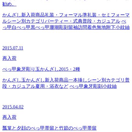
勧め。
かんざし
新入荷商品
礼装・フォーマル
準礼装・セミフォーマ
ル
シーン別カテゴリ
パーティー・式典
普段・カジュアル
べ
っ甲
白べっ甲
黒べっ甲
珊瑚
彫刻
留袖
訪問着
色無地
附下
小紋
紬
2015.07.11
再入荷
べっ甲象牙彫り玉かんざし2015・2種
かんざし
玉かんざし
新入荷商品
一本挿し
シーン別カテゴリ
普
段・カジュアル
夏用・浴衣など
べっ甲
象牙
彫刻
小紋
紬
2015.04.02
再入荷
瓢箪と夕顔のべっ甲帯留と竹節のべっ甲帯留