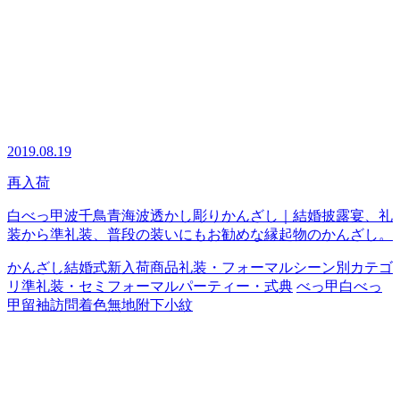
2019.08.19
再入荷
白べっ甲波千鳥青海波透かし彫りかんざし｜結婚披露宴、礼
装から準礼装、普段の装いにもお勧めな縁起物のかんざし。
かんざし
結婚式
新入荷商品
礼装・フォーマル
シーン別カテゴ
リ
準礼装・セミフォーマル
パーティー・式典
べっ甲
白べっ
甲
留袖
訪問着
色無地
附下
小紋