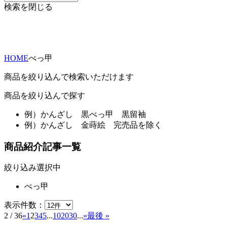
検索を閉じる
HOME
べっ甲
商品を絞り込んで検索いただけます
商品を絞り込んで探す
例）
かんざし 黒べっ甲 黒留袖
例）
かんざし 金蒔絵 完売品を除く
商品紹介記事一覧
絞り込み選択中
べっ甲
表示件数：
2 / 36
«
1
2
3
4
5
...
10
20
30
...
»
最後 »