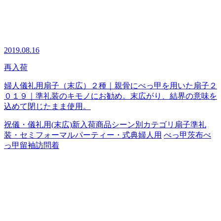
2019.08.16
再入荷
婦人儀礼用扇子（末広）２種｜親骨にべっ甲を用いた扇子２
０１９｜準礼装のキモノにお勧め。末広がり、結界の意味を
込めて閉じたまま使用。
祝儀・儀礼用(末広)
新入荷商品
シーン別カテゴリ
扇子
準礼
装・セミフォーマル
パーティー・式典
婦人用
べっ甲
茨布べ
っ甲
留袖
訪問着