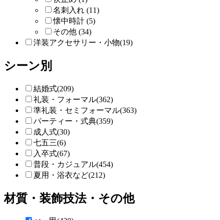
名刺入れ (11)
懐中時計 (5)
その他 (34)
洋装アクセサリー・小物(19)
シーン別
結婚式(209)
礼装・フォーマル(362)
準礼装・セミフォーマル(363)
パーティー・式典(359)
成人式(30)
七五三(6)
入卒式(67)
普段・カジュアル(454)
夏用・浴衣など(212)
材質・装飾技法・その他