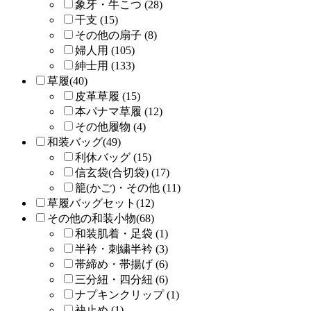
象牙・牛こつ (28)
干支 (15)
その他の扇子 (8)
婦人用 (105)
紳士用 (133)
草履(40)
皮革草履 (15)
本パナマ草履 (12)
その他履物 (4)
和装バッグ(49)
利休バッグ (15)
信玄袋(合切袋) (17)
籠(かご)・その他 (11)
草履バッグセット(12)
その他の和装小物(68)
和装肌着・足袋 (1)
半衿・刺繍半衿 (3)
帯締め・帯揚げ (6)
三分紐・四分紐 (6)
ナプキンクリップ (1)
袂止め (1)