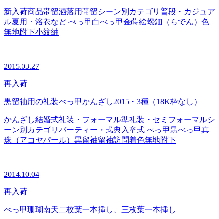
新入荷商品
帯留
洒落用帯留
シーン別カテゴリ
普段・カジュア
ル
夏用・浴衣など
べっ甲
白べっ甲
金蒔絵
螺鈿（らでん）
色
無地
附下
小紋
紬
2015.03.27
再入荷
黒留袖用の礼装べっ甲かんざし2015・3種（18K枠なし）
かんざし
結婚式
礼装・フォーマル
準礼装・セミフォーマル
シ
ーン別カテゴリ
パーティー・式典
入卒式
べっ甲
黒べっ甲
真
珠（アコヤパール）
黒留袖
留袖
訪問着
色無地
附下
2014.10.04
再入荷
べっ甲珊瑚南天二枚葉一本挿し、三枚葉一本挿し