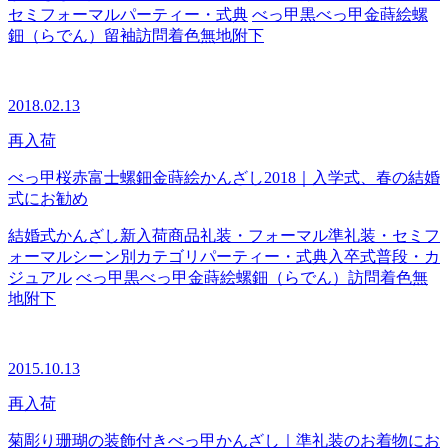
セミフォーマル
パーティー・式典
べっ甲
黒べっ甲
金蒔絵
螺
鈿（らでん）
留袖
訪問着
色無地
附下
2018.02.13
再入荷
べっ甲桜赤富士螺鈿金蒔絵かんざし2018｜入学式、春の結婚
式にお勧め
結婚式
かんざし
新入荷商品
礼装・フォーマル
準礼装・セミフ
ォーマル
シーン別カテゴリ
パーティー・式典
入卒式
普段・カ
ジュアル
べっ甲
黒べっ甲
金蒔絵
螺鈿（らでん）
訪問着
色無
地
附下
2015.10.13
再入荷
菊彫り珊瑚の装飾付きべっ甲かんざし｜準礼装のお着物にお