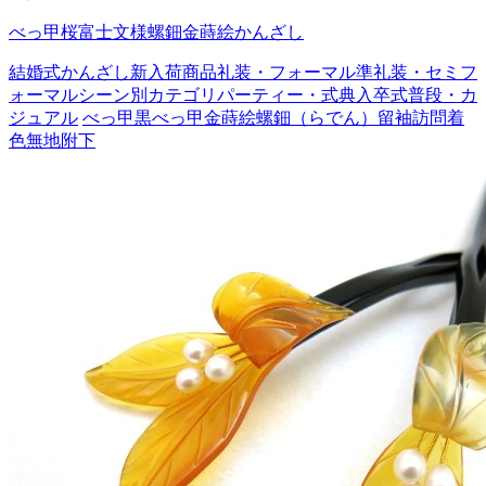
べっ甲桜富士文様螺鈿金蒔絵かんざし
結婚式
かんざし
新入荷商品
礼装・フォーマル
準礼装・セミフ
ォーマル
シーン別カテゴリ
パーティー・式典
入卒式
普段・カ
ジュアル
べっ甲
黒べっ甲
金蒔絵
螺鈿（らでん）
留袖
訪問着
色無地
附下