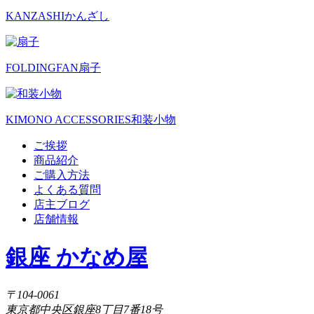
KANZASHI
かんざし
FOLDINGFAN
扇子
KIMONO ACCESSORIES
和装小物
ご挨拶
商品紹介
ご購入方法
よくある質問
店主ブログ
店舗情報
銀座 かなめ屋
〒104-0061
東京都中央区銀座8丁目7番18号