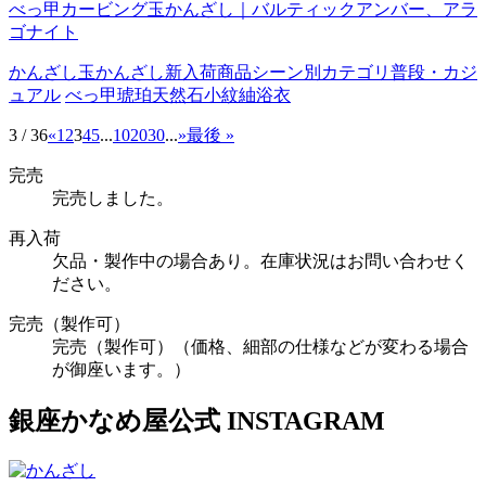
べっ甲カービング玉かんざし｜バルティックアンバー、アラ
ゴナイト
かんざし
玉かんざし
新入荷商品
シーン別カテゴリ
普段・カジ
ュアル
べっ甲
琥珀
天然石
小紋
紬
浴衣
3 / 36
«
1
2
3
4
5
...
10
20
30
...
»
最後 »
完売
完売しました。
再入荷
欠品・製作中の場合あり。在庫状況はお問い合わせく
ださい。
完売（製作可）
完売（製作可）（価格、細部の仕様などが変わる場合
が御座います。）
銀座かなめ屋公式
INSTAGRAM