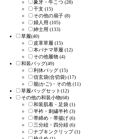
象牙・牛こつ (28)
干支 (15)
その他の扇子 (8)
婦人用 (105)
紳士用 (133)
草履(40)
皮革草履 (15)
本パナマ草履 (12)
その他履物 (4)
和装バッグ(49)
利休バッグ (15)
信玄袋(合切袋) (17)
籠(かご)・その他 (11)
草履バッグセット(12)
その他の和装小物(68)
和装肌着・足袋 (1)
半衿・刺繍半衿 (3)
帯締め・帯揚げ (6)
三分紐・四分紐 (6)
ナプキンクリップ (1)
袂止め (1)