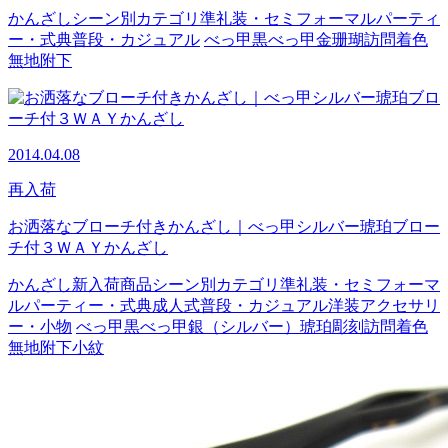
かんざし
シーン別カテゴリ
準礼装・セミフォーマル
パーティ
ー・式典
普段・カジュアル
べっ甲
黒べっ甲
金
珊瑚
訪問着
色
無地
附下
2014.04.08
再入荷
お洒落なブローチ付きかんざし｜べっ甲シルバー琥珀ブロー
チ付３ＷＡＹかんざし
かんざし
新入荷商品
シーン別カテゴリ
準礼装・セミフォーマ
ル
パーティー・式典
成人式
普段・カジュアル
洋装アクセサリ
ー・小物
べっ甲
黒べっ甲
銀（シルバー）
琥珀
彫刻
訪問着
色
無地
附下
小紋