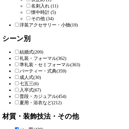
名刺入れ (11)
懐中時計 (5)
その他 (34)
洋装アクセサリー・小物(19)
シーン別
結婚式(209)
礼装・フォーマル(362)
準礼装・セミフォーマル(363)
パーティー・式典(359)
成人式(30)
七五三(6)
入卒式(67)
普段・カジュアル(454)
夏用・浴衣など(212)
材質・装飾技法・その他