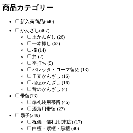
商品カテゴリー
新入荷商品(640)
かんざし(467)
玉かんざし (26)
一本挿し (62)
櫛 (14)
笄 (2)
平打ち (5)
バレッタ・ローマ留め (13)
干支かんざし (16)
稲穂かんざし (16)
昔のかんざし (4)
帯留(73)
準礼装用帯留 (46)
洒落用帯留 (27)
扇子(249)
祝儀・儀礼用(末広) (17)
白檀・紫檀・黒檀 (40)