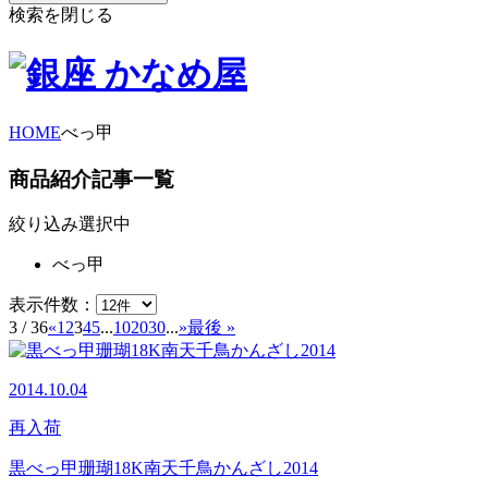
検索を閉じる
HOME
べっ甲
商品紹介記事一覧
絞り込み選択中
べっ甲
表示件数：
3 / 36
«
1
2
3
4
5
...
10
20
30
...
»
最後 »
2014.10.04
再入荷
黒べっ甲珊瑚18K南天千鳥かんざし2014