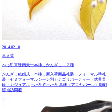
2014.02.10
再入荷
べっ甲真珠南天一本挿しかんざし・２種
かんざし
結婚式
一本挿し
新入荷商品
礼装・フォーマル
準礼
装・セミフォーマル
シーン別カテゴリ
パーティー・式典
普
段・カジュアル
べっ甲
白べっ甲
真珠（アコヤパール）
彫刻
留袖
訪問着