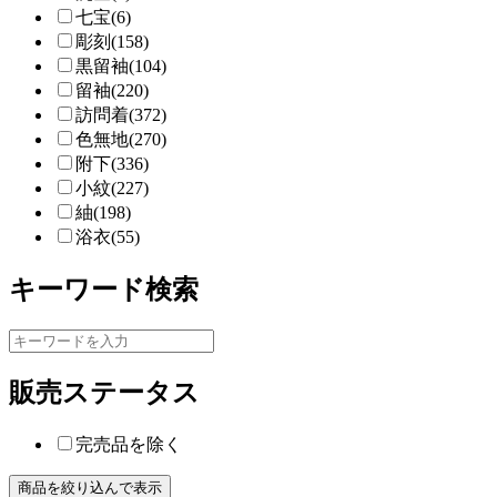
七宝(6)
彫刻(158)
黒留袖(104)
留袖(220)
訪問着(372)
色無地(270)
附下(336)
小紋(227)
紬(198)
浴衣(55)
キーワード検索
販売ステータス
完売品を除く