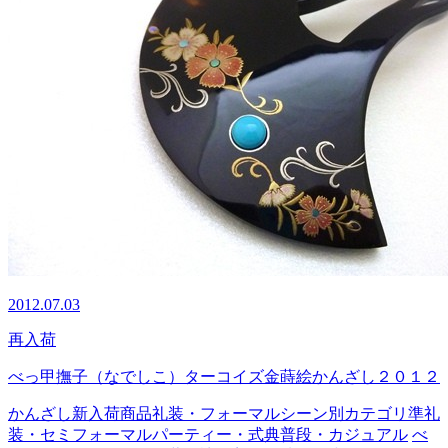
2012.07.03
再入荷
べっ甲撫子（なでしこ）ターコイズ金蒔絵かんざし２０１２
かんざし
新入荷商品
礼装・フォーマル
シーン別カテゴリ
準礼
装・セミフォーマル
パーティー・式典
普段・カジュアル
べ