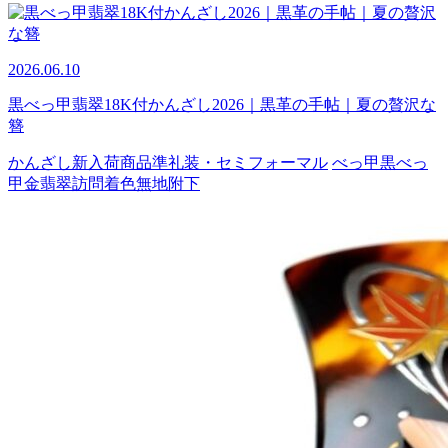
2026.06.10
黒べっ甲翡翠18K付かんざし2026｜黒革の手帖｜夏の贅沢な
簪
かんざし
新入荷商品
準礼装・セミフォーマル
べっ甲
黒べっ
甲
金
翡翠
訪問着
色無地
附下