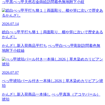
っ甲
黒べっ甲
天然石
金蒔絵
訪問着
色無地
附下
小紋
2026.07.14
総白べっ甲平打ち簪１｜両面彫り、櫛や笄に次いで歴史ある
かんざし
かんざし
新入荷商品
平打ち
べっ甲
白べっ甲
彫刻
訪問着
色無
地
附下
小紋
紬
2026.07.07
べっ甲琥珀パール付き一本挿し2026｜草木染めカリビアン琥
珀
かんざし
新入荷商品
一本挿し
べっ甲
真珠（アコヤパール）
琥珀