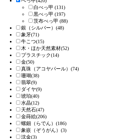
べっ甲(420)
白べっ甲 (131)
黒べっ甲 (197)
茨布べっ甲 (88)
銀（シルバー）(48)
象牙(71)
牛こつ(15)
木・ほか天然素材(52)
プラスチック(14)
金(50)
真珠（アコヤパール）(74)
珊瑚(38)
翡翠(9)
ダイヤ(9)
琥珀(40)
水晶(12)
天然石(47)
金蒔絵(206)
螺鈿（らでん）(186)
象嵌（ぞうがん）(3)
沈金(3)