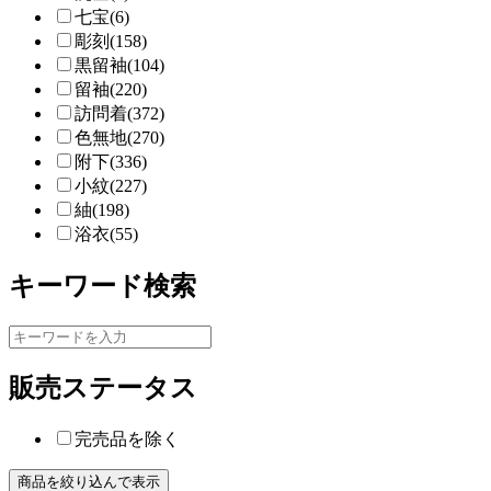
七宝(6)
彫刻(158)
黒留袖(104)
留袖(220)
訪問着(372)
色無地(270)
附下(336)
小紋(227)
紬(198)
浴衣(55)
キーワード検索
販売ステータス
完売品を除く