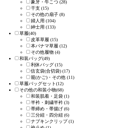
象牙・牛こつ (28)
干支 (15)
その他の扇子 (8)
婦人用 (104)
紳士用 (133)
草履(40)
皮革草履 (15)
本パナマ草履 (12)
その他履物 (4)
和装バッグ(49)
利休バッグ (15)
信玄袋(合切袋) (17)
籠(かご)・その他 (11)
草履バッグセット(12)
その他の和装小物(68)
和装肌着・足袋 (1)
半衿・刺繍半衿 (3)
帯締め・帯揚げ (6)
三分紐・四分紐 (6)
ナプキンクリップ (1)
袂止め (1)