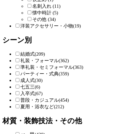
名刺入れ (11)
懐中時計 (5)
その他 (34)
洋装アクセサリー・小物(19)
シーン別
結婚式(209)
礼装・フォーマル(362)
準礼装・セミフォーマル(363)
パーティー・式典(359)
成人式(30)
七五三(6)
入卒式(67)
普段・カジュアル(454)
夏用・浴衣など(212)
材質・装飾技法・その他