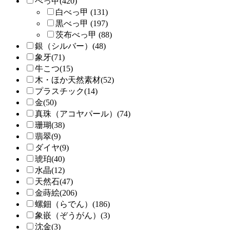
べっ甲(420)
白べっ甲 (131)
黒べっ甲 (197)
茨布べっ甲 (88)
銀（シルバー）(48)
象牙(71)
牛こつ(15)
木・ほか天然素材(52)
プラスチック(14)
金(50)
真珠（アコヤパール）(74)
珊瑚(38)
翡翠(9)
ダイヤ(9)
琥珀(40)
水晶(12)
天然石(47)
金蒔絵(206)
螺鈿（らでん）(186)
象嵌（ぞうがん）(3)
沈金(3)