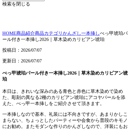
検索を閉じる
HOME
商品紹介
商品カテゴリ
かんざし
一本挿し
べっ甲琥珀パ
ール付き一本挿し2026｜草木染めカリビアン琥珀
投稿日：2026/07/07
更新日：2026/07/07
べっ甲琥珀パール付き一本挿し2026｜草木染めカリビアン琥
珀
本日は、きれいな深みのある青色と赤色に草木染めで染め
た、彫刻の異なる2種のカリビアン琥珀にアコヤパールを添
えた、べっ甲一本挿しをご紹介させて頂きます。
一本挿しなので基本、礼装には不向きですが、あまりかしこ
まらない、ちょっとしたパーティーや会食から普段のキモノ
にお勧め。またモダンな作りのかんざしなので、洋装にもお