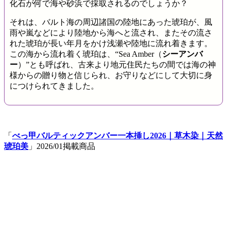
化石が何で海や砂浜で採取されるのでしょうか？
それは、バルト海の周辺諸国の陸地にあった琥珀が、風
雨や嵐などにより陸地から海へと流され、またその流さ
れた琥珀が長い年月をかけ浅瀬や陸地に流れ着きます。
この海から流れ着く琥珀は、“Sea Amber（
シーアンバ
ー
）”とも呼ばれ、古来より地元住民たちの間では海の神
様からの贈り物と信じられ、お守りなどにして大切に身
につけられてきました。
「
べっ甲バルティックアンバー一本挿し2026｜草木染｜天然
琥珀美
」2026/01掲載商品