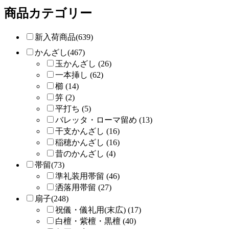
商品カテゴリー
新入荷商品(639)
かんざし(467)
玉かんざし (26)
一本挿し (62)
櫛 (14)
笄 (2)
平打ち (5)
バレッタ・ローマ留め (13)
干支かんざし (16)
稲穂かんざし (16)
昔のかんざし (4)
帯留(73)
準礼装用帯留 (46)
洒落用帯留 (27)
扇子(248)
祝儀・儀礼用(末広) (17)
白檀・紫檀・黒檀 (40)