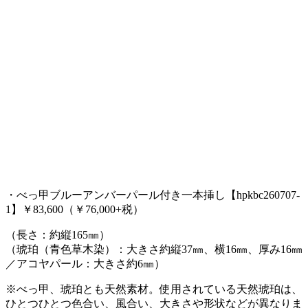
・べっ甲ブルーアンバーパール付き一本挿し【hpkbc260707-
1】￥83,600（￥76,000+税）
（長さ：約縦165㎜）
（琥珀（青色草木染）：大きさ約縦37㎜、横16㎜、厚み16㎜
／アコヤパール：大きさ約6㎜）
※べっ甲、琥珀とも天然素材。使用されている天然琥珀は、
ひとつひとつ色合い、風合い、大きさや形状などが異なりま