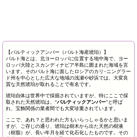
【バルティックアンバー（バルト海産琥珀）】
バルト海とは、北ヨーロッパに位置する地中海で、ヨー
ロッパ大陸とスカンディナビア半島に囲まれた海域を言
います。そのバルト海に面したロシアのカリ−ニングラー
ド州を中心とした広大な地域の浅瀬や砂浜では、大変良
質な天然琥珀が取れることで有名です。
琥珀自体は世界中で採掘されていますが、特にここで採
取された天然琥珀は、“
バルティックアンバー
”と呼ば
れ、宝飾関係の業者間でも大変珍重されています。
ここで、あれ？と思われた方もいらっしゃるかと思いま
すが、ご存じの通り、琥珀は樹木から出た天然の樹液
（樹脂）が、長い年月を経て化石化したものです。その