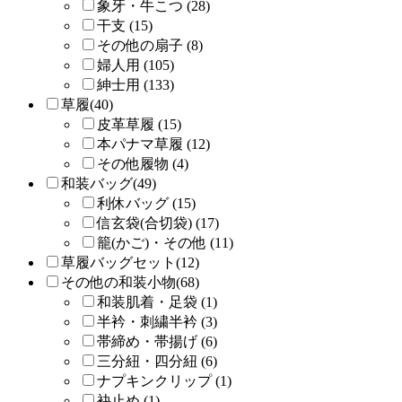
象牙・牛こつ (28)
干支 (15)
その他の扇子 (8)
婦人用 (105)
紳士用 (133)
草履(40)
皮革草履 (15)
本パナマ草履 (12)
その他履物 (4)
和装バッグ(49)
利休バッグ (15)
信玄袋(合切袋) (17)
籠(かご)・その他 (11)
草履バッグセット(12)
その他の和装小物(68)
和装肌着・足袋 (1)
半衿・刺繍半衿 (3)
帯締め・帯揚げ (6)
三分紐・四分紐 (6)
ナプキンクリップ (1)
袂止め (1)