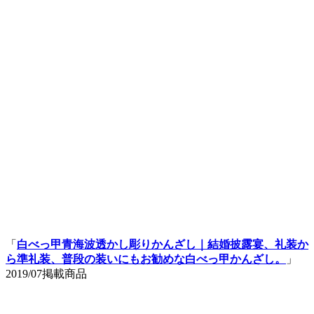
「
白べっ甲青海波透かし彫りかんざし｜結婚披露宴、礼装か
ら準礼装、普段の装いにもお勧めな白べっ甲かんざし。
」
2019/07掲載商品