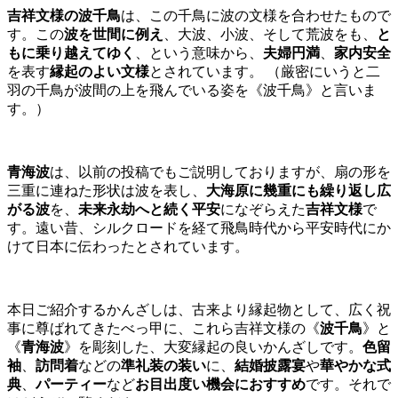
吉祥文様の波千鳥
は、この千鳥に波の文様を合わせたもので
す。この
波を世間に例え
、大波、小波、そして荒波をも、
と
もに乗り越えてゆく
、という意味から、
夫婦円満
、
家内安全
を表す
縁起のよい文様
とされています。 （厳密にいうと二
羽の千鳥が波間の上を飛んでいる姿を《波千鳥》と言いま
す。）
青海波
は、以前の投稿でもご説明しておりますが、扇の形を
三重に連ねた形状は波を表し、
大海原に幾重にも繰り返し広
がる波
を、
未来永劫へと続く平安
になぞらえた
吉祥文様
で
す。遠い昔、シルクロードを経て飛鳥時代から平安時代にか
けて日本に伝わったとされています。
本日ご紹介するかんざしは、古来より縁起物として、広く祝
事に尊ばれてきたべっ甲に、これら吉祥文様の《
波千鳥
》と
《
青海波
》を彫刻した、大変縁起の良いかんざしです。
色留
袖
、
訪問着
などの
準礼装の装い
に、
結婚披露宴
や
華やかな式
典
、
パーティー
など
お目出度い機会におすすめ
です。それで