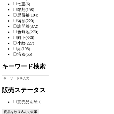
七宝(6)
彫刻(158)
黒留袖(104)
留袖(220)
訪問着(372)
色無地(270)
附下(336)
小紋(227)
紬(198)
浴衣(55)
キーワード検索
販売ステータス
完売品を除く