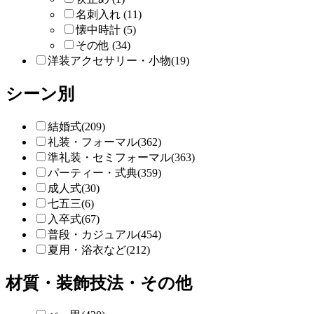
名刺入れ (11)
懐中時計 (5)
その他 (34)
洋装アクセサリー・小物(19)
シーン別
結婚式(209)
礼装・フォーマル(362)
準礼装・セミフォーマル(363)
パーティー・式典(359)
成人式(30)
七五三(6)
入卒式(67)
普段・カジュアル(454)
夏用・浴衣など(212)
材質・装飾技法・その他