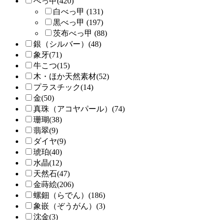
べっ甲(420)
白べっ甲 (131)
黒べっ甲 (197)
茨布べっ甲 (88)
銀（シルバー）(48)
象牙(71)
牛こつ(15)
木・ほか天然素材(52)
プラスチック(14)
金(50)
真珠（アコヤパール）(74)
珊瑚(38)
翡翠(9)
ダイヤ(9)
琥珀(40)
水晶(12)
天然石(47)
金蒔絵(206)
螺鈿（らでん）(186)
象嵌（ぞうがん）(3)
沈金(3)