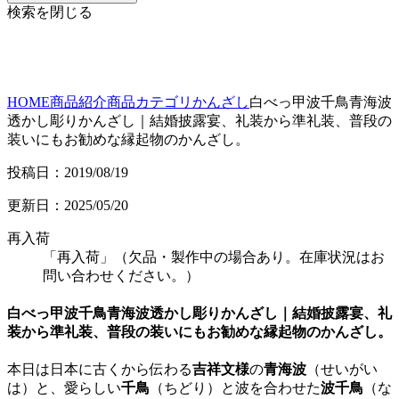
検索を閉じる
HOME
商品紹介
商品カテゴリ
かんざし
白べっ甲波千鳥青海波
透かし彫りかんざし｜結婚披露宴、礼装から準礼装、普段の
装いにもお勧めな縁起物のかんざし。
投稿日：2019/08/19
更新日：2025/05/20
再入荷
「再入荷」（欠品・製作中の場合あり。在庫状況はお
問い合わせください。）
白べっ甲波千鳥青海波透かし彫りかんざし｜結婚披露宴、礼
装から準礼装、普段の装いにもお勧めな縁起物のかんざし。
本日は日本に古くから伝わる
吉祥文様
の
青海波
（せいがい
は）と、愛らしい
千鳥
（ちどり）と波を合わせた
波千鳥
（な