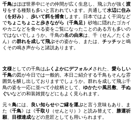
千鳥
はほぼ世界中にその仲間が広く生息し、飛ぶ力が強く
渡
り
をする種類も多いと言われています。共通して
水辺に住み
（を好み）
、
歩いて餌を捕食
します。日本ではよく干潟など
で
ちょこちょこと歩きながら（千鳥足）
砂地に隠れたゴカイ
やカニなどを食べる姿をご覧になったことのある方も多いの
ではないでしょうか。千鳥の
名の由来
は、千（せん／たくさ
ん）の
群れを成して飛ぶ
その姿から、または、
チッチッ
と鳴
くその鳴き声からと諸説あります。
文様
としての千鳥は
ふくよかにデフォルメ
された、
愛らしい
千鳥
の図が今日では一般的。本日ご紹介する千鳥もそんな雰
囲気を醸し出しておりますでしょうか。群れを成して飛ぶ千
鳥の姿を一応に並べて小紋柄として、
ゆかた
や
風呂敷
、
手ぬ
ぐい
などの和装雑貨などにもよく見られます。
元々
鳥
には、
良い知らせ
や
ご縁を運ぶ
と言う意味もあり、ま
た《
千鳥
》は《
千取り
（せんとり）》と読み替えて、
勝運祈
願
、
目標達成
などの意匠としても用いられます。