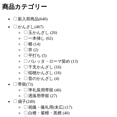
商品カテゴリー
新入荷商品(640)
かんざし(467)
玉かんざし (26)
一本挿し (62)
櫛 (14)
笄 (2)
平打ち (5)
バレッタ・ローマ留め (13)
干支かんざし (16)
稲穂かんざし (16)
昔のかんざし (4)
帯留(73)
準礼装用帯留 (46)
洒落用帯留 (27)
扇子(249)
祝儀・儀礼用(末広) (17)
白檀・紫檀・黒檀 (40)