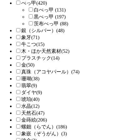
べっ甲(420)
白べっ甲 (131)
黒べっ甲 (197)
茨布べっ甲 (88)
銀（シルバー）(48)
象牙(71)
牛こつ(15)
木・ほか天然素材(52)
プラスチック(14)
金(50)
真珠（アコヤパール）(74)
珊瑚(38)
翡翠(9)
ダイヤ(9)
琥珀(40)
水晶(12)
天然石(47)
金蒔絵(206)
螺鈿（らでん）(186)
象嵌（ぞうがん）(3)