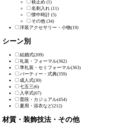
袂止め (1)
名刺入れ (11)
懐中時計 (5)
その他 (34)
洋装アクセサリー・小物(19)
シーン別
結婚式(209)
礼装・フォーマル(362)
準礼装・セミフォーマル(363)
パーティー・式典(359)
成人式(30)
七五三(6)
入卒式(67)
普段・カジュアル(454)
夏用・浴衣など(212)
材質・装飾技法・その他