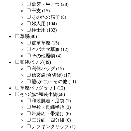
象牙・牛こつ (28)
干支 (15)
その他の扇子 (8)
婦人用 (104)
紳士用 (133)
草履(40)
皮革草履 (15)
本パナマ草履 (12)
その他履物 (4)
和装バッグ(49)
利休バッグ (15)
信玄袋(合切袋) (17)
籠(かご)・その他 (11)
草履バッグセット(12)
その他の和装小物(68)
和装肌着・足袋 (1)
半衿・刺繍半衿 (3)
帯締め・帯揚げ (6)
三分紐・四分紐 (6)
ナプキンクリップ (1)