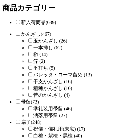
商品カテゴリー
新入荷商品(639)
かんざし(467)
玉かんざし (26)
一本挿し (62)
櫛 (14)
笄 (2)
平打ち (5)
バレッタ・ローマ留め (13)
干支かんざし (16)
稲穂かんざし (16)
昔のかんざし (4)
帯留(73)
準礼装用帯留 (46)
洒落用帯留 (27)
扇子(248)
祝儀・儀礼用(末広) (17)
白檀・紫檀・黒檀 (40)