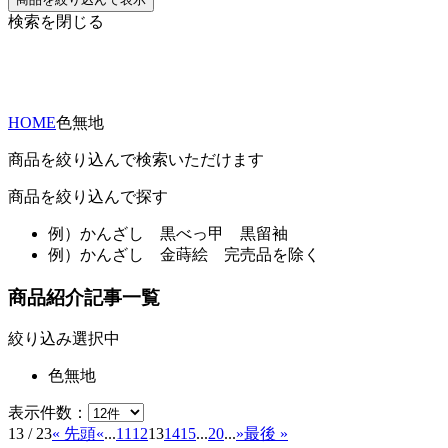
検索を閉じる
HOME
色無地
商品を絞り込んで検索いただけます
商品を絞り込んで探す
例）
かんざし 黒べっ甲 黒留袖
例）
かんざし 金蒔絵 完売品を除く
商品紹介記事一覧
絞り込み選択中
色無地
表示件数：
13 / 23
« 先頭
«
...
11
12
13
14
15
...
20
...
»
最後 »