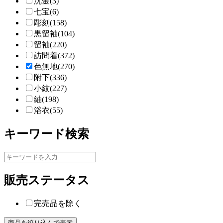
沈金(3)
七宝(6)
彫刻(158)
黒留袖(104)
留袖(220)
訪問着(372)
色無地(270)
附下(336)
小紋(227)
紬(198)
浴衣(55)
キーワード検索
販売ステータス
完売品を除く