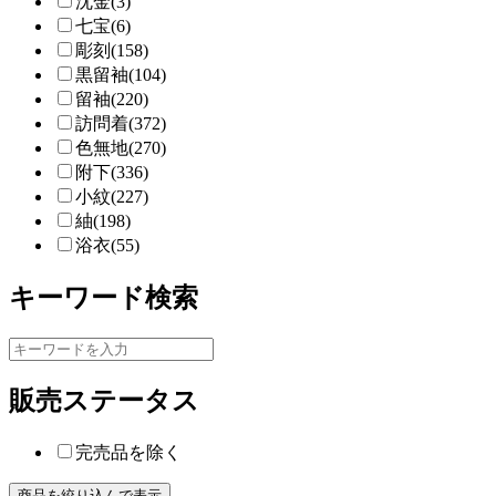
沈金(3)
七宝(6)
彫刻(158)
黒留袖(104)
留袖(220)
訪問着(372)
色無地(270)
附下(336)
小紋(227)
紬(198)
浴衣(55)
キーワード検索
販売ステータス
完売品を除く