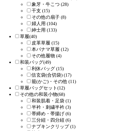
象牙・牛こつ (28)
干支 (15)
その他の扇子 (8)
婦人用 (104)
紳士用 (133)
草履(40)
皮革草履 (15)
本パナマ草履 (12)
その他履物 (4)
和装バッグ(49)
利休バッグ (15)
信玄袋(合切袋) (17)
籠(かご)・その他 (11)
草履バッグセット(12)
その他の和装小物(68)
和装肌着・足袋 (1)
半衿・刺繍半衿 (3)
帯締め・帯揚げ (6)
三分紐・四分紐 (6)
ナプキンクリップ (1)