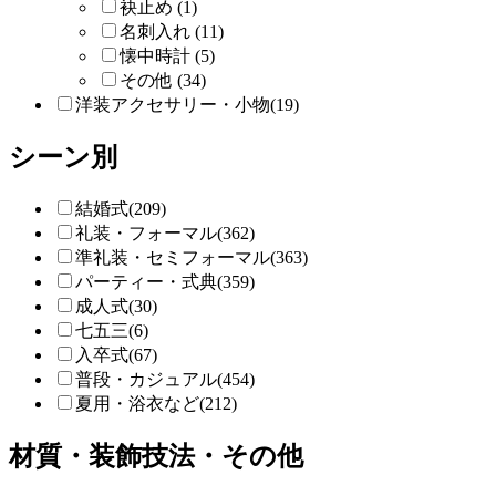
袂止め (1)
名刺入れ (11)
懐中時計 (5)
その他 (34)
洋装アクセサリー・小物(19)
シーン別
結婚式(209)
礼装・フォーマル(362)
準礼装・セミフォーマル(363)
パーティー・式典(359)
成人式(30)
七五三(6)
入卒式(67)
普段・カジュアル(454)
夏用・浴衣など(212)
材質・装飾技法・その他