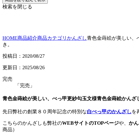
検索を閉じる
HOME
商品紹介
商品カテゴリ
かんざし
青色金蒔絵が美しい、
き。
投稿日：2020/08/27
更新日：2025/08/26
完売
「完売」
青色金蒔絵が美しい、べっ甲更紗勾玉文様青色金蒔絵かんざ
先日弊社の創業８０周年記念の特別な
白べっ甲のかんざし
を
こちらのかんざしも弊社の
WEBサイトのTOPページ
や、
かん
商品）