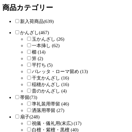
商品カテゴリー
新入荷商品(639)
かんざし(467)
玉かんざし (26)
一本挿し (62)
櫛 (14)
笄 (2)
平打ち (5)
バレッタ・ローマ留め (13)
干支かんざし (16)
稲穂かんざし (16)
昔のかんざし (4)
帯留(73)
準礼装用帯留 (46)
洒落用帯留 (27)
扇子(248)
祝儀・儀礼用(末広) (17)
白檀・紫檀・黒檀 (40)