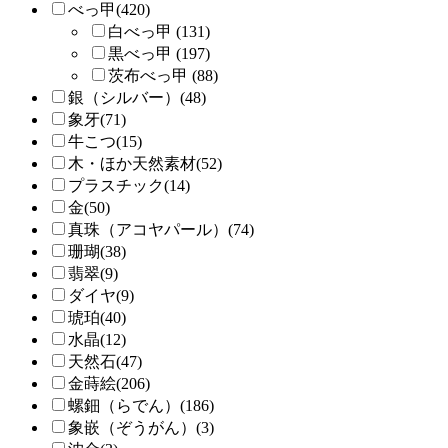
べっ甲(420)
白べっ甲 (131)
黒べっ甲 (197)
茨布べっ甲 (88)
銀（シルバー）(48)
象牙(71)
牛こつ(15)
木・ほか天然素材(52)
プラスチック(14)
金(50)
真珠（アコヤパール）(74)
珊瑚(38)
翡翠(9)
ダイヤ(9)
琥珀(40)
水晶(12)
天然石(47)
金蒔絵(206)
螺鈿（らでん）(186)
象嵌（ぞうがん）(3)