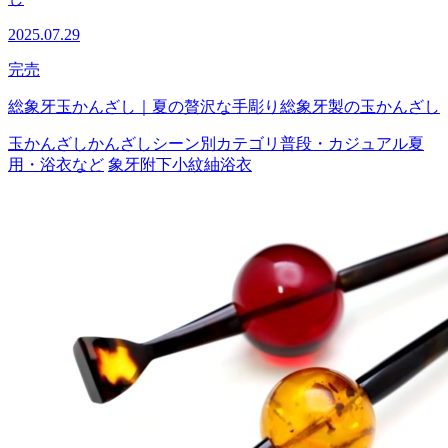
2025.07.29
完売
総象牙玉かんざし｜夏の贅沢な手彫り総象牙製の玉かんざし
玉かんざし
かんざし
シーン別カテゴリ
普段・カジュアル
夏
用・浴衣など
象牙
附下
小紋
紬
浴衣