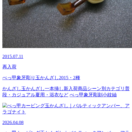
2015.07.11
再入荷
べっ甲象牙彫り玉かんざし2015・2種
かんざし
玉かんざし
一本挿し
新入荷商品
シーン別カテゴリ
普
段・カジュアル
夏用・浴衣など
べっ甲
象牙
彫刻
小紋
紬
2026.04.08