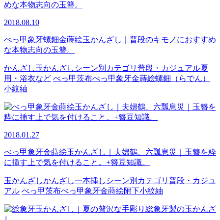
2018.08.10
べっ甲象牙螺鈿金蒔絵玉かんざし｜普段のキモノにおすすめ
な本物志向の玉簪。
かんざし
玉かんざし
シーン別カテゴリ
普段・カジュアル
夏
用・浴衣など
べっ甲
茨布べっ甲
象牙
金蒔絵
螺鈿（らでん）
小紋
紬
2018.01.27
べっ甲象牙金蒔絵玉かんざし｜夫婦鶴、六瓢息災｜玉簪を粋
に挿す上で気を付けること。+簪豆知識。
玉かんざし
かんざし
一本挿し
シーン別カテゴリ
普段・カジュ
アル
べっ甲
茨布べっ甲
象牙
金蒔絵
附下
小紋
紬