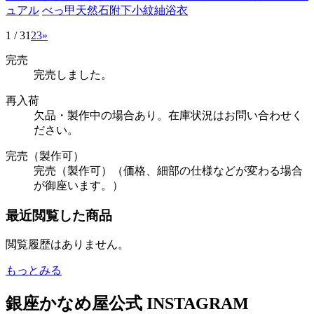
ュアル
べっ甲
天然石
附下
小紋
紬
浴衣
1 / 3
1
2
3
»
完売
完売しました。
再入荷
欠品・製作中の場合あり。在庫状況はお問い合わせく
ださい。
完売（製作可）
完売（製作可）（価格、細部の仕様などが変わる場合
が御座います。）
最近閲覧した商品
閲覧履歴はありません。
もっとみる
銀座かなめ屋公式
INSTAGRAM