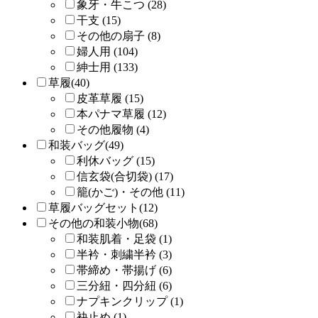
象牙・牛こつ (28)
干支 (15)
その他の扇子 (8)
婦人用 (104)
紳士用 (133)
草履(40)
皮革草履 (15)
本パナマ草履 (12)
その他履物 (4)
和装バッグ(49)
利休バッグ (15)
信玄袋(合切袋) (17)
籠(かご)・その他 (11)
草履バッグセット(12)
その他の和装小物(68)
和装肌着・足袋 (1)
半衿・刺繍半衿 (3)
帯締め・帯揚げ (6)
三分紐・四分紐 (6)
ナプキンクリップ (1)
袂止め (1)