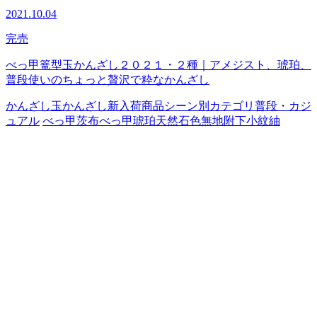
2021.10.04
完売
べっ甲篭型玉かんざし２０２１・２種｜アメジスト、琥珀、
普段使いのちょっと贅沢で粋なかんざし
かんざし
玉かんざし
新入荷商品
シーン別カテゴリ
普段・カジ
ュアル
べっ甲
茨布べっ甲
琥珀
天然石
色無地
附下
小紋
紬