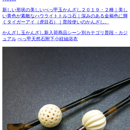
新しい形状の美しいべっ甲玉かんざし２０１９・２種｜美し
い青色が素敵なハウライトトルコ石｜深みのある金褐色に輝
くタイガーアイ（虎目石）｜普段使いのかんざし。
かんざし
玉かんざし
新入荷商品
シーン別カテゴリ
普段・カジ
ュアル
べっ甲
天然石
附下
小紋
紬
浴衣