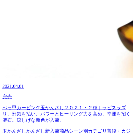
2021.04.01
完売
べっ甲カービング玉かんざし２０２１・２種｜ラピスラズ
リ、邪気を払い、パワーとヒーリング力を高め、幸運を招く
聖石。涼しげな新色が入荷。
玉かんざし
かんざし
新入荷商品
シーン別カテゴリ
普段・カジ