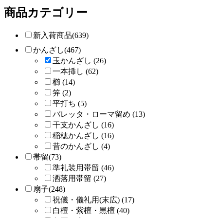
商品カテゴリー
新入荷商品(639)
かんざし(467)
玉かんざし (26)
一本挿し (62)
櫛 (14)
笄 (2)
平打ち (5)
バレッタ・ローマ留め (13)
干支かんざし (16)
稲穂かんざし (16)
昔のかんざし (4)
帯留(73)
準礼装用帯留 (46)
洒落用帯留 (27)
扇子(248)
祝儀・儀礼用(末広) (17)
白檀・紫檀・黒檀 (40)