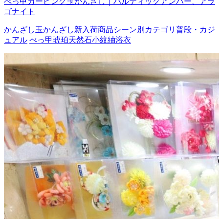
べっ甲カービング玉かんざし｜バルティックアンバー、アラ
ゴナイト
かんざし
玉かんざし
新入荷商品
シーン別カテゴリ
普段・カジ
ュアル
べっ甲
琥珀
天然石
小紋
紬
浴衣