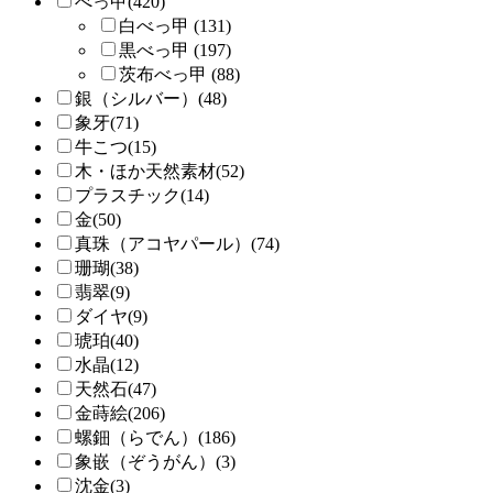
べっ甲(420)
白べっ甲 (131)
黒べっ甲 (197)
茨布べっ甲 (88)
銀（シルバー）(48)
象牙(71)
牛こつ(15)
木・ほか天然素材(52)
プラスチック(14)
金(50)
真珠（アコヤパール）(74)
珊瑚(38)
翡翠(9)
ダイヤ(9)
琥珀(40)
水晶(12)
天然石(47)
金蒔絵(206)
螺鈿（らでん）(186)
象嵌（ぞうがん）(3)
沈金(3)