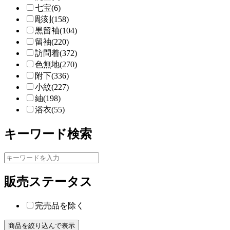
七宝(6)
彫刻(158)
黒留袖(104)
留袖(220)
訪問着(372)
色無地(270)
附下(336)
小紋(227)
紬(198)
浴衣(55)
キーワード検索
販売ステータス
完売品を除く