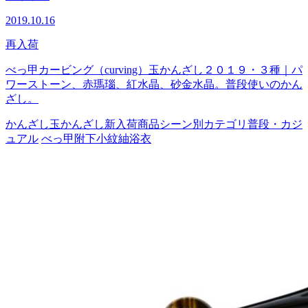
2019.10.16
再入荷
べっ甲カービング（curving）玉かんざし２０１９・３種｜パ
ワーストーン、赤瑪瑙、紅水晶、砂金水晶。普段使いのかん
ざし。
かんざし
玉かんざし
新入荷商品
シーン別カテゴリ
普段・カジ
ュアル
べっ甲
附下
小紋
紬
浴衣