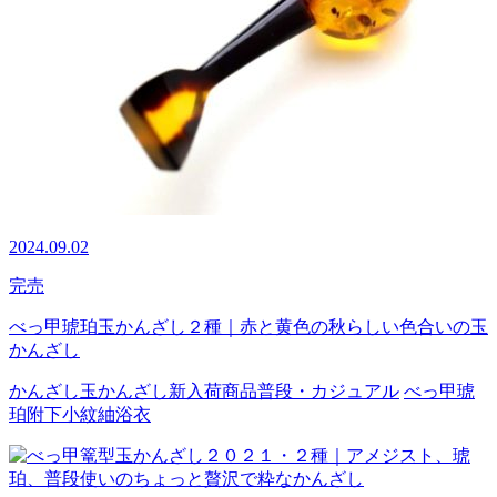
2024.09.02
完売
べっ甲琥珀玉かんざし２種｜赤と黄色の秋らしい色合いの玉
かんざし
かんざし
玉かんざし
新入荷商品
普段・カジュアル
べっ甲
琥
珀
附下
小紋
紬
浴衣