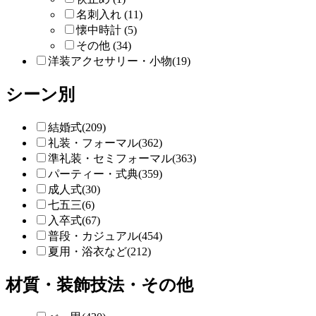
名刺入れ (11)
懐中時計 (5)
その他 (34)
洋装アクセサリー・小物(19)
シーン別
結婚式(209)
礼装・フォーマル(362)
準礼装・セミフォーマル(363)
パーティー・式典(359)
成人式(30)
七五三(6)
入卒式(67)
普段・カジュアル(454)
夏用・浴衣など(212)
材質・装飾技法・その他