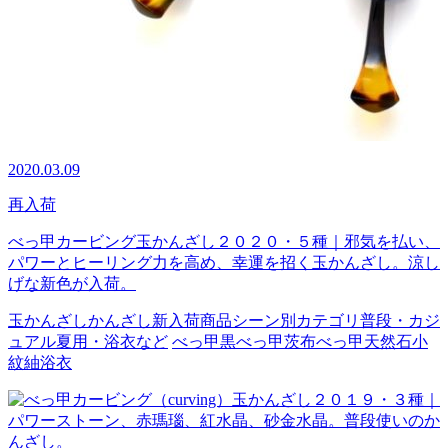
2020.03.09
再入荷
べっ甲カービング玉かんざし２０２０・５種｜邪気を払い、
パワーとヒーリング力を高め、幸運を招く玉かんざし。涼し
げな新色が入荷。
玉かんざし
かんざし
新入荷商品
シーン別カテゴリ
普段・カジ
ュアル
夏用・浴衣など
べっ甲
黒べっ甲
茨布べっ甲
天然石
小
紋
紬
浴衣