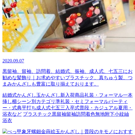
2020.09.07
黒留袖、留袖、訪問着、結婚式、振袖、成人式、七五三にお
勧めな髪飾り｜お求めやすいプラスチック、真ちゅう製、つ
まみかんざしも豊富に取り揃えております。
結婚式
かんざし
玉かんざし
新入荷商品
礼装・フォーマル
一本
挿し
櫛
シーン別カテゴリ
準礼装・セミフォーマル
パーティ
ー・式典
平打ち
成人式
七五三
入卒式
普段・カジュアル
夏用・
浴衣など
プラスチック
黒留袖
留袖
訪問着
色無地
附下
小紋
紬
浴衣