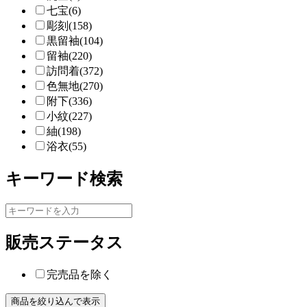
七宝(6)
彫刻(158)
黒留袖(104)
留袖(220)
訪問着(372)
色無地(270)
附下(336)
小紋(227)
紬(198)
浴衣(55)
キーワード検索
販売ステータス
完売品を除く