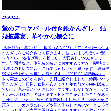
2019.02.21
鶯のアコヤパール付き銀かんざし｜結
婚披露宴、華やかな機会に
今日は約１年ぶりに、銀製（ＳＶ925）のアコヤパール付き
かんざしをご紹介させて頂きます。枝にとまった番いの鶯
（うぐいす/春告げ鳥）を模った、大変美しいかんざしで
す。訪問着など、準礼装の装いにおすすめですが、髪型によ
り洋装のドレスに合わされても宜しいかと思います。結婚披
露宴や華やかな式典にお勧めです。（2019.02.掲載商品）
さて実はこの銀かんざし。先日ご紹介しました《鈴蘭のべっ
甲かんざし》同様、仕様を変えて１０年程前から継続販売し
ている、息の長いかんざしの一つです。しかしながら、アコ
ヤパール仕様のものは今までＳＮＳでご紹介したことがあり
ませんでしたね。 改めて撮影致しましたのでご紹介させて
頂きます。カメラのレンズや私の手らしきものが、ところど
ころかんざしの表面に写り込んでおりますがご容赦くださ