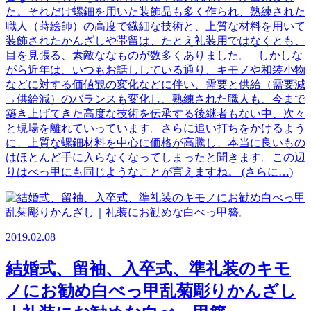
た。それだけ螺鈿を用いた装飾品も多く作られ、熟練された
職人（蒔絵師）の高度で繊細な技術と、上質な材料を用いて
装飾されたかんざしや帯留は、たとえ礼装用ではなくとも、
目を見張る、素敵ななものが数多くありました。 しかしな
がら近年は、いつもお話ししている通り、キモノや和装小物
などに対する価値観の変化などに伴い、需要と供給（需要減
→供給減）のバランスも変化し、熟練された職人も、今まで
築き上げてきた高度な技術を伝承する後継者もない中、次々
と現場を離れていっています。さらに追い打ちをかけるよう
に、上質な螺鈿材料を中心に価格が高騰し、本当に良いもの
はほとんど手に入らなくなってしまったと聞きます。この辺
りはべっ甲にも同じようなことが言えますね。 (さらに…)
2019.02.08
結婚式、留袖、入卒式、準礼装のキモ
ノにお勧め白べっ甲乱菊彫りかんざし