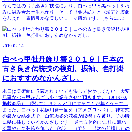
ならではの《芋継ぎ》技法により、白べっ甲と黒べっ甲を巧
みに組み合わせ生地作り、そして《金蒔絵》と《螺鈿》装飾
を加えた、表情豊かな美しいローマ留めです。 (さらに…)
2019.02.14
白べっ甲牡丹飾り簪２０１９｜日本の
古き良き伝統技の復刻、振袖、色打掛
におすすめなかんざし。
本日は美術館に収蔵されていても決しておかしくない、大変
見事なべっ甲かんざしをご紹介させて頂きます。（2019.02.
掲載商品） 現代ではほとんど目にすることが無くなってし
まった、白べっ甲花嫁用簪一揃え（アメブロへ⇒）。神前式
の厳かな結婚式で、白無垢姿の花嫁が綿帽子を被り、その時
に髪に挿しているかんざしです。 通常立体的で吉祥に纏わ
る華やかな装飾を施した《櫛》、《笄》、《対の前挿し》の