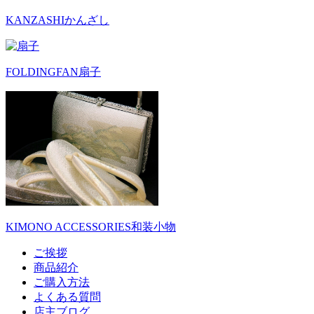
KANZASHI
かんざし
FOLDINGFAN
扇子
KIMONO ACCESSORIES
和装小物
ご挨拶
商品紹介
ご購入方法
よくある質問
店主ブログ