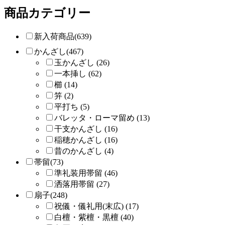
商品カテゴリー
新入荷商品(639)
かんざし(467)
玉かんざし (26)
一本挿し (62)
櫛 (14)
笄 (2)
平打ち (5)
バレッタ・ローマ留め (13)
干支かんざし (16)
稲穂かんざし (16)
昔のかんざし (4)
帯留(73)
準礼装用帯留 (46)
洒落用帯留 (27)
扇子(248)
祝儀・儀礼用(末広) (17)
白檀・紫檀・黒檀 (40)