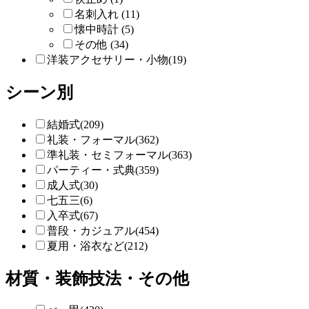
名刺入れ (11)
懐中時計 (5)
その他 (34)
洋装アクセサリー・小物(19)
シーン別
結婚式(209)
礼装・フォーマル(362)
準礼装・セミフォーマル(363)
パーティー・式典(359)
成人式(30)
七五三(6)
入卒式(67)
普段・カジュアル(454)
夏用・浴衣など(212)
材質・装飾技法・その他