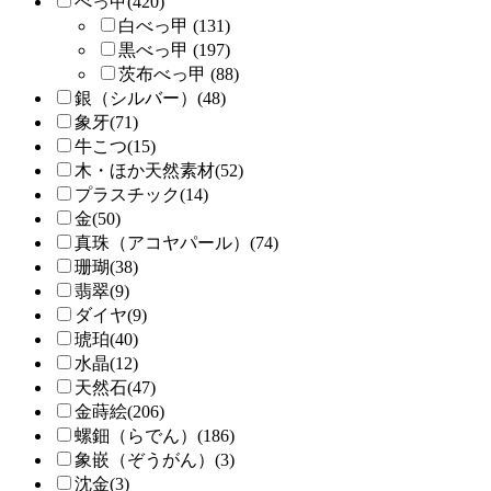
べっ甲(420)
白べっ甲 (131)
黒べっ甲 (197)
茨布べっ甲 (88)
銀（シルバー）(48)
象牙(71)
牛こつ(15)
木・ほか天然素材(52)
プラスチック(14)
金(50)
真珠（アコヤパール）(74)
珊瑚(38)
翡翠(9)
ダイヤ(9)
琥珀(40)
水晶(12)
天然石(47)
金蒔絵(206)
螺鈿（らでん）(186)
象嵌（ぞうがん）(3)
沈金(3)