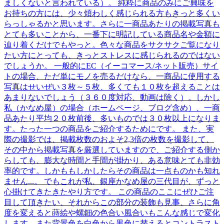
ましくないと言われている）。 純粋に商品のみにご興味を
お持ちの方には、少々煩わしく感じられる方もきっと多くい
らっしゃるかと思います。さらに一商品あたりの掲載写真も
とても多いことから、一番下に明記している商品名や金額に
辿り着くだけでもやっと。色々な商品をサクサクご覧になり
たい方にとっても、きっとストレスに感じられるのではない
でしょうか。 一般的にEC（イーコマース/ネット販売）サイ
トの場合、ただ単にモノを売るだけなら、一商品に使用する
写真はせいぜい３枚～５枚、多くても１０枚を超えることは
あまりないでしょう（３６０度対応、動画は除く）。しかし
私（かなめ屋）の場合（ホームページ、ブログ含め）、一商
品あたり平均２０枚前後、多いものでは３０枚以上になりま
す。たった一つの商品をご紹介するためにです。 また、実
際の撮影では、掲載枚数のおよそ2,3倍の枚数を撮影して、
その中から掲載写真を厳選していますので、ご紹介する側か
らしても、膨大な時間と手間が掛かり、ある意味とても非効
率的です。しかももしかしたらその商品は一点ものかも知れ
ません...。 でもこれが私、銀座かなめ屋の三代目が、ずっと
心掛けてきたきたやり方です。 この商品のここにぜひご注
目して頂きたい、それからこの部分の装飾も見事、さらに角
度を変えると蒔絵や螺鈿の色合い風合いもこんな感じで変化
します、また背景色を白色から黒色に替えるとコントラスト