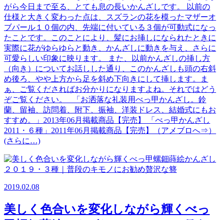
がら今日まで至る、とても息の長いかんざしです。 以前の
仕様と大きく変わった点は、スズランの花を模ったマザーオ
ブパール１０個の内、先端に付いている３個が可動式になっ
たことです。このことにより、髪にお挿しになられたときに
実際に花がゆらゆらと動き、かんざしに動きを与え、さらに
可愛らしい印象に映ります。 また、以前かんざしの挿し方
（向き）についてお話しした通り、このかんざしも頭の右斜
め後ろ、やや上方から足を斜め下向きにして挿します。ま
ぁ、ご覧くださればお分かりになりますよね。それではどう
ぞご覧ください。 「お洒落な礼装用べっ甲かんざし。鈴
蘭、留袖、訪問着、附下、振袖、洋装ドレス、結婚式にもお
すすめ。」2013年06月掲載商品【完売】 「べっ甲かんざし
2011・６種」2011年06月掲載商品【完売】（アメブロへ⇒）
(さらに…)
2019.02.08
美しく色合いを変化しながら輝くべっ