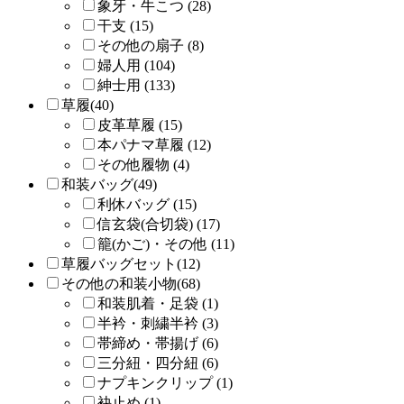
象牙・牛こつ (28)
干支 (15)
その他の扇子 (8)
婦人用 (104)
紳士用 (133)
草履(40)
皮革草履 (15)
本パナマ草履 (12)
その他履物 (4)
和装バッグ(49)
利休バッグ (15)
信玄袋(合切袋) (17)
籠(かご)・その他 (11)
草履バッグセット(12)
その他の和装小物(68)
和装肌着・足袋 (1)
半衿・刺繍半衿 (3)
帯締め・帯揚げ (6)
三分紐・四分紐 (6)
ナプキンクリップ (1)
袂止め (1)