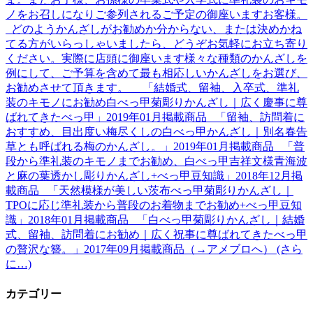
ノをお召しになりご参列されるご予定の御座いますお客様。
どのようかんざしがお勧めか分からない、または決めかね
てる方がいらっしゃいましたら、どうぞお気軽にお立ち寄り
ください。実際に店頭に御座います様々な種類のかんざしを
例にして、ご予算を含めて最も相応しいかんざしをお選び、
お勧めさせて頂きます。 「結婚式、留袖、入卒式、準礼
装のキモノにお勧め白べっ甲菊彫りかんざし｜広く慶事に尊
ばれてきたべっ甲」2019年01月掲載商品 「留袖、訪問着に
おすすめ、目出度い梅尽くしの白べっ甲かんざし｜別名春告
草とも呼ばれる梅のかんざし。」2019年01月掲載商品 「普
段から準礼装のキモノまでお勧め、白べっ甲吉祥文様青海波
と麻の葉透かし彫りかんざし+べっ甲豆知識」2018年12月掲
載商品 「天然模様が美しい茨布べっ甲菊彫りかんざし｜
TPOに応じ準礼装から普段のお着物までお勧め+べっ甲豆知
識」2018年01月掲載商品 「白べっ甲菊彫りかんざし｜結婚
式、留袖、訪問着にお勧め｜広く祝事に尊ばれてきたべっ甲
の贅沢な簪。」2017年09月掲載商品（→アメブロへ） (さら
に…)
カテゴリー