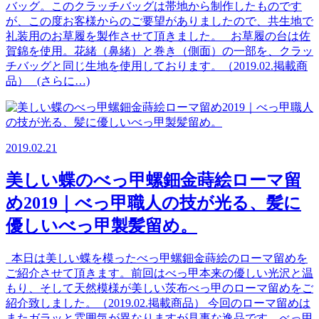
バッグ。このクラッチバッグは帯地から制作したものです
が、この度お客様からのご要望がありましたので、共生地で
礼装用のお草履を製作させて頂きました。 お草履の台は佐
賀錦を使用。花緒（鼻緒）と巻き（側面）の一部を、クラッ
チバッグと同じ生地を使用しております。（2019.02.掲載商
品） (さらに…)
2019.02.21
美しい蝶のべっ甲螺鈿金蒔絵ローマ留
め2019｜べっ甲職人の技が光る、髪に
優しいべっ甲製髪留め。
本日は美しい蝶を模ったべっ甲螺鈿金蒔絵のローマ留めを
ご紹介させて頂きます。前回はべっ甲本来の優しい光沢と温
もり、そして天然模様が美しい茨布べっ甲のローマ留めをご
紹介致しました。（2019.02.掲載商品） 今回のローマ留めは
またガラッと雰囲気が異なりますが見事な逸品です。べっ甲