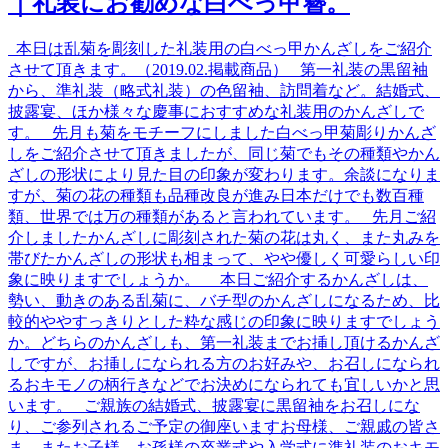
｜礼装にお勧めな白べっ甲簪。
本日は乱菊を彫刻した礼装用の白べっ甲かんざしをご紹介
させて頂きます。（2019.02.掲載商品） 第一礼装の黒留袖
から、準礼装（略式礼装）の色留袖、訪問着など。結婚式、
披露宴、ほか様々な慶事におすすめな礼装用のかんざしで
す。 先月も菊をモチーフにしました白べっ甲菊彫りかんざ
しをご紹介させて頂きましたが、同じ菊でもその種類やかん
ざしの形状により見た目の印象が変わります。余談になりま
すが、菊の花の種類も品種改良が進み日本だけでも数百種
類、世界では万の種類があると言われています。 先月ご紹
介しましたかんざしに彫刻された菊の花は丸く、また丸みを
帯びたかんざしの形状も相まって、やや優しく可愛らしい印
象に映りますでしょうか。 本日ご紹介するかんざしは、
勢い、動きのある乱菊に、バチ型のかんざしになるため、比
較的ややすっきりとした粋な感じの印象に映りますでしょう
か。どちらのかんざしも、第一礼装までお挿し頂けるかんざ
しですが、お挿しになられる方のお好みや、お召しになられ
るおキモノの柄行きなどでお決めになられても宜しいかと思
います。 ご親族の結婚式、披露宴に黒留袖をお召しにな
り、ご参列されるご予定の御座いますお母様、ご親戚の皆さ
ま。またお子様、お孫様の卒業式や入学式に準礼装のおキモ