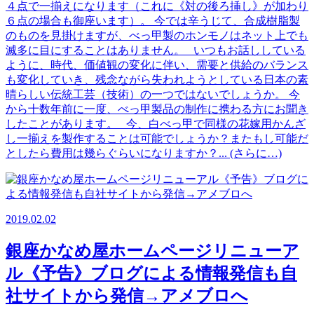
４点で一揃えになります（これに《対の後ろ挿し》が加わり
６点の場合も御座います）。 今では辛うじて、合成樹脂製
のものを見掛けますが、べっ甲製のホンモノはネット上でも
滅多に目にすることはありません。 いつもお話ししている
ように、時代、価値観の変化に伴い、需要と供給のバランス
も変化していき、残念ながら失われようとしている日本の素
晴らしい伝統工芸（技術）の一つではないでしょうか。 今
から十数年前に一度、べっ甲製品の制作に携わる方にお聞き
したことがあります。 今、白べっ甲で同様の花嫁用かんざ
し一揃えを製作することは可能でしょうか？またもし可能だ
としたら費用は幾らぐらいになりますか？... (さらに…)
2019.02.02
銀座かなめ屋ホームページリニューア
ル《予告》ブログによる情報発信も自
社サイトから発信→アメブロへ