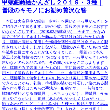
甲螺鈿蒔絵かんざし２０１９・３種｜
普段のキモノにお勧め贅沢な簪
本日は大変見事な螺鈿（材料）を用いたべっ甲かんざしを
ご紹介させて頂きます。紬や小紋、普段のおキモノにおすす
めなかんざしです。（2019.02.掲載商品） 今まで、かなめ
屋でご紹介してきました商品をご覧頂ければお分かりの通
り、螺鈿と蒔絵を併用した螺鈿金蒔絵の製品は今でもよく製
作されています。しかしながら、螺鈿のみを用いたものは近
年滅多に目にすることが無くなりました。 螺鈿とは本来、
漆工芸の加飾技法のひとつになります。べっ甲かんざしや帯
留めなどの和装品の場合、その描かれる意匠にもよります
が、螺鈿のみで装飾されたものは、主に普段使いの洒落もの
用として製作されてきました。また、金蒔絵と併用すること
で、螺鈿単体で装飾したものに比べより美しく華やかに表現
できることから、礼装、準礼装の装いに相応しい格のある製
品を作る場合はこちらの手法が一般的です。 一昔前まで、
螺鈿の材料となる白蝶貝（しろちょうがい）、黒蝶貝、夜光
貝（やこうがい）、青貝（あおがい/かわしんじゅがい）、
鮑（あわび）など、これら以外にも様々な種類の美しく高品
質な材料（貝）を比較的豊富に手に入れることが出来まし