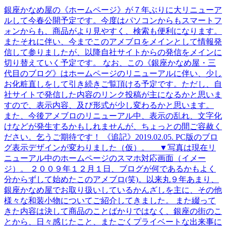
銀座かなめ屋の《ホームページ》が７年ぶりに大リニューア
ルして今春公開予定です。今度はパソコンからもスマートフ
ォンからも、商品がより見やすく、検索も便利になります。
またそれに伴い、今までこのアメブロをメインとして情報発
信して参りましたが、以降自社サイトからの発信をメインに
切り替えていく予定です。 なお、この《銀座かなめ屋・三
代目のブログ》はホームページのリニューアルに伴い、少し
お化粧直しをして引き続きご覧頂ける予定です。ただし、自
社サイトで発信した内容のリンク投稿が主になるかと思いま
すので、表示内容、及び形式が少し変わるかと思います。
また、今後アメブロのリニューアル中、表示の乱れ、文字化
けなどが発生するかもしれませんが、ちょっとの間ご容赦く
ださい。乞うご期待です！ 《追記》2019.02.05. PC版のブロ
グ表示デザインが変わりました（仮）。 ▼写真は現在リ
ニューアル中のホームページのスマホ対応画面（イメー
ジ）。 ２００９年１２月１日、ブログが何であるかもよく
分からずして始めたこのアメブロ(笑)。以来丸９年あまり、
銀座かなめ屋でお取り扱いしているかんざしを主に、その他
様々な和装小物についてご紹介してきました。 また綴って
きた内容は決して商品のことばかりではなく、銀座の街のこ
とから、日々感じたこと、またごくプライベートな出来事に