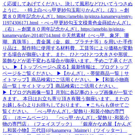
く応援してあげてください。決して風邪などひいてうつさぬ
ように。 ・特上白べっ甲更紗勾玉彫りかんざし（左）～創
業８０周年記念かんざし https://ameblo.jp/ginza-kanameya/entry-
11974306171.html ・べっ甲更紗勾玉文様青色金蒔絵かんざし
（右）～創業８０周年記念かんざし https://ameblo.jp/ginza-
kanameya/day-20140714.html ※天然素材（べっ甲、象牙、珊
瑚、真珠等）、貴金属（金、銀、プラチナ等）を用いた手作
り品は、製作時に使用する材料費、工賃等により価格が変動
する場合が御座います。また、ひとつひとつ大きさや形状、
装飾などが若干変わる場合が御座います。予めご了承くださ
い。 ▶【トップページへ戻る】最新情報は、ブログトップ
ページをご覧ください。 ▶【かんざし・帯留商品一覧｜サ
イトマップ】商品検索にご活用ください。 ▶【和装小物商
品一覧｜サイトマップ】商品検索にご活用ください。
▶【ブログ内画像一覧】月別に各記事のトップ画像が一覧で
きます。 本日はお立ち寄り頂き有難う御座います。またの
お越しを心よりお待ちしております。 ▼こちらも併せてご
覧ください。 「べっ甲かんざし･髪飾り･和装小物の専門
店」（ホームページ） 「べっ甲･かんざし･髪飾り･和装小
物の専門店」（フェイスブック） 「銀座かなめ屋【かんざ
し和装小物】三代目(@kanameya_3daime) |（ツイッター）