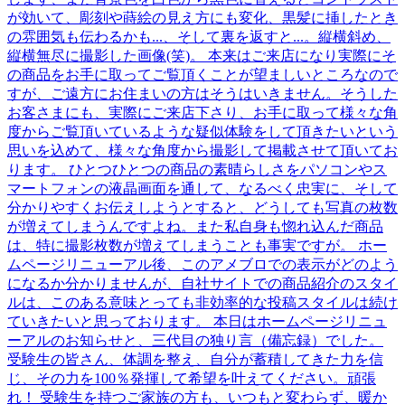
が効いて、彫刻や蒔絵の見え方にも変化、黒髪に挿したとき
の雰囲気も伝わるかも...、そして裏を返すと...。縦横斜め、
縦横無尽に撮影した画像(笑)。 本来はご来店になり実際にそ
の商品をお手に取ってご覧頂くことが望ましいところなので
すが、ご遠方にお住まいの方はそうはいきません。そうした
お客さまにも、実際にご来店下さり、お手に取って様々な角
度からご覧頂いているような疑似体験をして頂きたいという
思いを込めて、様々な角度から撮影して掲載させて頂いてお
ります。 ひとつひとつの商品の素晴らしさをパソコンやス
マートフォンの液晶画面を通して、なるべく忠実に、そして
分かりやすくお伝えしようとすると、どうしても写真の枚数
が増えてしまうんですよね。また私自身も惚れ込んだ商品
は、特に撮影枚数が増えてしまうことも事実ですが。 ホー
ムページリニューアル後、このアメブロでの表示がどのよう
になるか分かりませんが、自社サイトでの商品紹介のスタイ
ルは、このある意味とっても非効率的な投稿スタイルは続け
ていきたいと思っております。 本日はホームページリニュ
ーアルのお知らせと、三代目の独り言（備忘録）でした。
受験生の皆さん、体調を整え、自分が蓄積してきた力を信
じ、その力を100％発揮して希望を叶えてください。頑張
れ！ 受験生を持つご家族の方も、いつもと変わらず、暖か