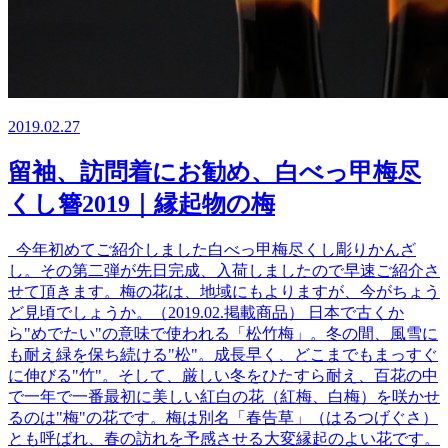
2019.02.27
留袖、訪問着にお勧め、白べっ甲梅尽
くし簪2019｜縁起物の梅
今年初めてご紹介しました白べっ甲梅尽くし彫りかんざ
し。その第二弾が先日完成、入荷しましたので早速ご紹介さ
せて頂きます。梅の花は、地域にもよりますが、今がちょう
ど見頃でしょうか。（2019.02.掲載商品） 日本で古くか
ら"めでたい"の意味で使われる「松竹梅」。冬の間、風雪に
も耐え緑を保ち続ける"松"。成長早く、どこまでもまっすぐ
に伸びる"竹"。そして、厳しい冬をひたすら耐え、百花の中
で一年で一番最初に美しい紅白の花（紅梅、白梅）を咲かせ
るのは"梅"の花です。梅は別名「春告草」（はるつげぐさ）
とも呼ばれ、春の訪れを予感させる大変縁起のよい花です。