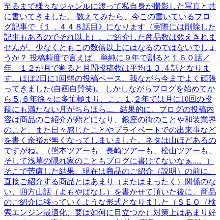
至るまで様々なジャンルに渡って私自身が撮影した写真と共
に書いてきました。 数えてみたら、今この書いているブロ
グ記事で《１，４４８話目》になります（実際には削除した
記事もあるのでそれ以上）。ご紹介した商品数は数えきれま
せんが、少なくともこの数倍以上にはなるのではないでしょ
うか？ 投稿頻度で言えば、単純に９年で割ると１６０話／
年。１２か月で割ると月間投稿数は平均１３.４話となりま
す。ほぼ2日に1回弱の投稿ペース。我ながら今までよく頑張
ってきました(自画自賛笑)。 しかしながらブログを始めてか
ら５,６年徐々に多忙極まり、ここ１,２年では月に10回の投
稿にも満たない月がちらほら...。結果的に、ブログの投稿内
容は商品のご紹介が殆どになり、銀座の街のことや和装業界
のこと、また日々感じたことやプライベートでの出来事など
を書く余裕が無くなってしまいました。ネタは山ほどあるの
ですがね。（熊本ツアーも、長崎ツアーも、松山ツアーも、
そして浅草の隠れ家のこともブログに書けてないなぁ...。）
そこで苦慮した結果、現在は商品のご紹介（説明）の前に、
直接ご紹介する商品とはあまり（またはまったく）関係のな
い、四方山話（よもやばなし）を書かせて頂いた後に、商品
のご紹介に移っていくような形式となりました（ＳＥＯ（検
索エンジン最適化、要は如何に目立つか）対策上はあまり好