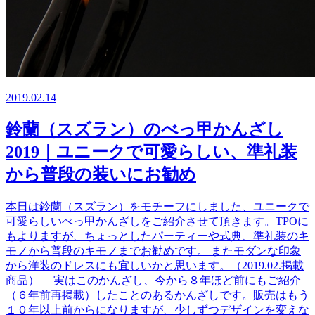
2019.02.14
鈴蘭（スズラン）のべっ甲かんざし
2019｜ユニークで可愛らしい、準礼装
から普段の装いにお勧め
本日は鈴蘭（スズラン）をモチーフにしました、ユニークで
可愛らしいべっ甲かんざしをご紹介させて頂きます。TPOに
もよりますが、ちょっとしたパーティーや式典、準礼装のキ
モノから普段のキモノまでお勧めです。 またモダンな印象
から洋装のドレスにも宜しいかと思います。（2019.02.掲載
商品） 実はこのかんざし、今から８年ほど前にもご紹介
（６年前再掲載）したことのあるかんざしです。販売はもう
１０年以上前からになりますが、少しずつデザインを変えな