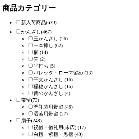
商品カテゴリー
新入荷商品(639)
かんざし(467)
玉かんざし (26)
一本挿し (62)
櫛 (14)
笄 (2)
平打ち (5)
バレッタ・ローマ留め (13)
干支かんざし (16)
稲穂かんざし (16)
昔のかんざし (4)
帯留(73)
準礼装用帯留 (46)
洒落用帯留 (27)
扇子(248)
祝儀・儀礼用(末広) (17)
白檀・紫檀・黒檀 (40)