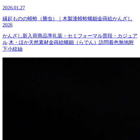
2026.01.27
縁起ものの蜻蛉（勝虫）｜木製漆蜻蛉螺鈿金蒔絵かんざし
2026
かんざし
新入荷商品
準礼装・セミフォーマル
普段・カジュア
ル
木・ほか天然素材
金蒔絵
螺鈿（らでん）
訪問着
色無地
附
下
小紋
紬