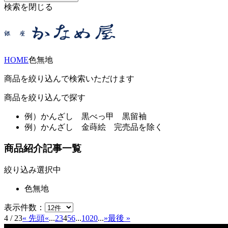
検索を閉じる
HOME
色無地
商品を絞り込んで検索いただけます
商品を絞り込んで探す
例）
かんざし 黒べっ甲 黒留袖
例）
かんざし 金蒔絵 完売品を除く
商品紹介記事一覧
絞り込み選択中
色無地
表示件数：
4 / 23
« 先頭
«
...
2
3
4
5
6
...
10
20
...
»
最後 »