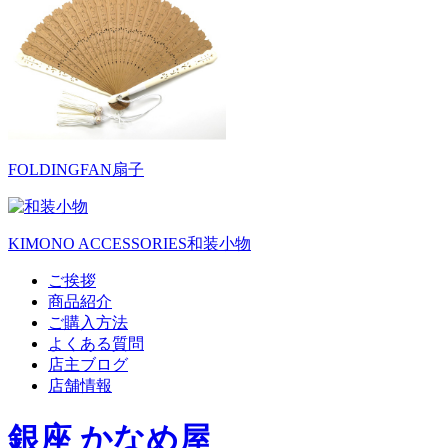
FOLDINGFAN
扇子
KIMONO ACCESSORIES
和装小物
ご挨拶
商品紹介
ご購入方法
よくある質問
店主ブログ
店舗情報
銀座 かなめ屋