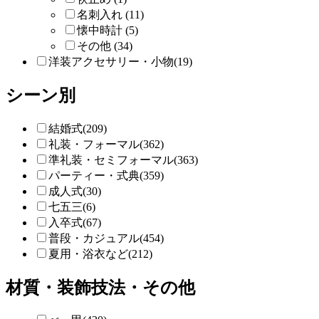
名刺入れ (11)
懐中時計 (5)
その他 (34)
洋装アクセサリー・小物(19)
シーン別
結婚式(209)
礼装・フォーマル(362)
準礼装・セミフォーマル(363)
パーティー・式典(359)
成人式(30)
七五三(6)
入卒式(67)
普段・カジュアル(454)
夏用・浴衣など(212)
材質・装飾技法・その他