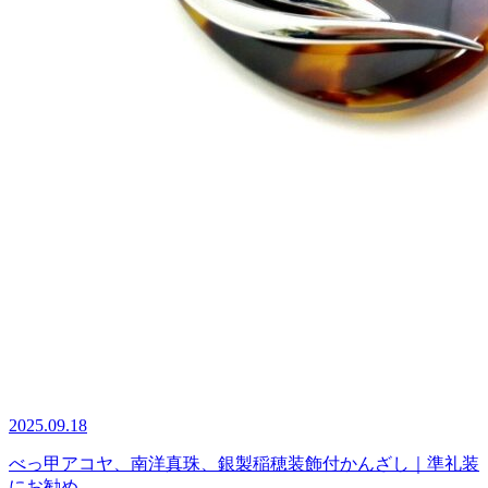
2025.09.18
べっ甲アコヤ、南洋真珠、銀製稲穂装飾付かんざし｜準礼装
にお勧め