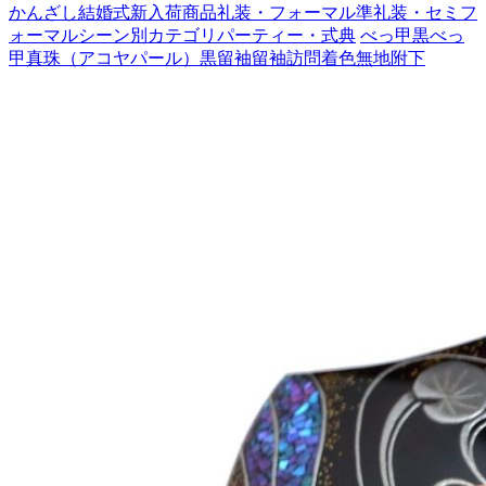
かんざし
結婚式
新入荷商品
礼装・フォーマル
準礼装・セミフ
ォーマル
シーン別カテゴリ
パーティー・式典
べっ甲
黒べっ
甲
真珠（アコヤパール）
黒留袖
留袖
訪問着
色無地
附下