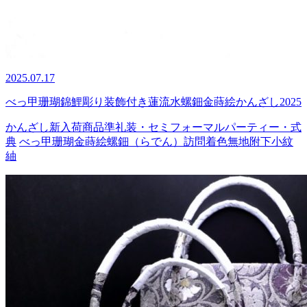
2025.07.17
べっ甲珊瑚錦鯉彫り装飾付き蓮流水螺鈿金蒔絵かんざし2025
かんざし
新入荷商品
準礼装・セミフォーマル
パーティー・式
典
べっ甲
珊瑚
金蒔絵
螺鈿（らでん）
訪問着
色無地
附下
小紋
紬