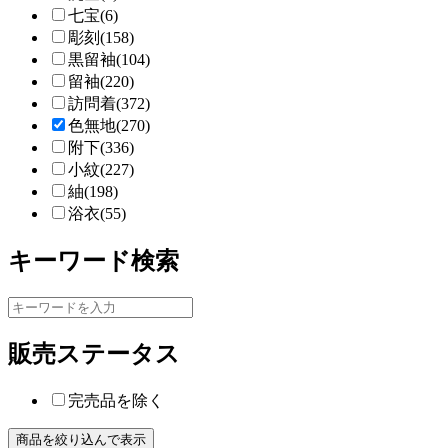
七宝(6)
彫刻(158)
黒留袖(104)
留袖(220)
訪問着(372)
色無地(270)
附下(336)
小紋(227)
紬(198)
浴衣(55)
キーワード検索
販売ステータス
完売品を除く