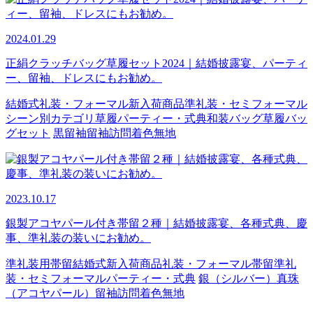
2024.01.29
正絹クラッチバッグ草履セット2024｜結婚披露宴、パーティ
ー、留袖、ドレスにもお勧め。
結婚式
礼装・フォーマル
新入荷商品
準礼装・セミフォーマル
シーン別カテゴリ
草履
パーティー・式典
和装バッグ
草履バッ
グセット
黒留袖
留袖
訪問着
色無地
2023.10.17
銀製アコヤパール付き帯留２種｜結婚披露宴、各種式典、慶
事、準礼装の装いにお勧め。
準礼装用帯留
結婚式
新入荷商品
礼装・フォーマル
帯留
準礼
装・セミフォーマル
パーティー・式典
銀（シルバー）
真珠
（アコヤパール）
留袖
訪問着
色無地