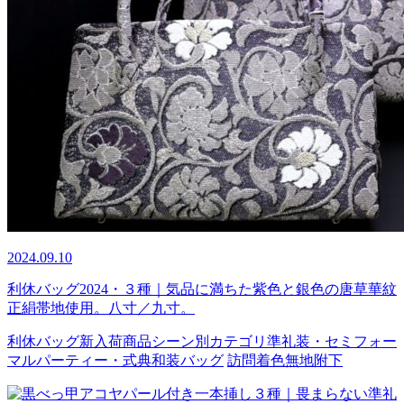
2024.09.10
利休バッグ2024・３種｜気品に満ちた紫色と銀色の唐草華紋
正絹帯地使用。八寸／九寸。
利休バッグ
新入荷商品
シーン別カテゴリ
準礼装・セミフォー
マル
パーティー・式典
和装バッグ
訪問着
色無地
附下