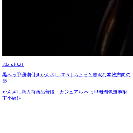
2025.10.21
黒べっ甲珊瑚付きかんざし2025｜ちょっと贅沢な本物志向の
簪
かんざし
新入荷商品
普段・カジュアル
べっ甲
珊瑚
色無地
附
下
小紋
紬