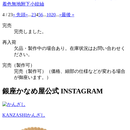
着
色無地
附下
小紋
紬
4 / 23
« 先頭
«
...
2
3
4
5
6
...
10
20
...
»
最後 »
完売
完売しました。
再入荷
欠品・製作中の場合あり。在庫状況はお問い合わせく
ださい。
完売（製作可）
完売（製作可）（価格、細部の仕様などが変わる場合
が御座います。）
銀座かなめ屋公式
INSTAGRAM
KANZASHI
かんざし