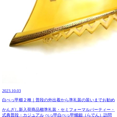
2023.10.03
白べっ甲櫛２種｜普段の外出着から準礼装の装いまでお勧め
かんざし
新入荷商品
櫛
準礼装・セミフォーマル
パーティー・
式典
普段・カジュアル
べっ甲
白べっ甲
螺鈿（らでん）
訪問