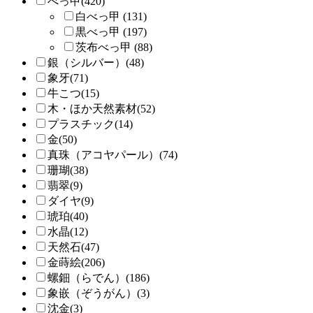
べっ甲(420)
白べっ甲 (131)
黒べっ甲 (197)
茨布べっ甲 (88)
銀（シルバー）(48)
象牙(71)
牛こつ(15)
木・ほか天然素材(52)
プラスチック(14)
金(50)
真珠（アコヤパール）(74)
珊瑚(38)
翡翠(9)
ダイヤ(9)
琥珀(40)
水晶(12)
天然石(47)
金蒔絵(206)
螺鈿（らでん）(186)
象嵌（ぞうがん）(3)
沈金(3)