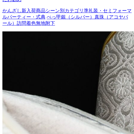
かんざし
新入荷商品
シーン別カテゴリ
準礼装・セミフォーマ
ル
パーティー・式典
べっ甲
銀（シルバー）
真珠（アコヤパ
ール）
訪問着
色無地
附下