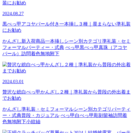
2024.08.27
黒べっ甲アコヤパール付き一本挿し３種｜畏まらない準礼装
にお勧め
かんざし
新入荷商品
一本挿し
シーン別カテゴリ
準礼装・セミ
フォーマル
パーティー・式典
べっ甲
黒べっ甲
真珠（アコヤ
パール）
訪問着
色無地
附下
2024.03.01
贅沢な総白べっ甲かんざし２種｜準礼装から普段の外出着ま
でお勧め
かんざし
準礼装・セミフォーマル
シーン別カテゴリ
パーティ
ー・式典
普段・カジュアル
べっ甲
白べっ甲
彫刻
留袖
訪問着
色無地
附下
小紋
紬