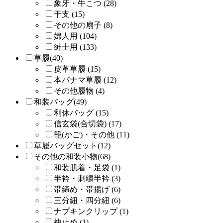
象牙・牛こつ (28)
干支 (15)
その他の扇子 (8)
婦人用 (104)
紳士用 (133)
草履(40)
皮革草履 (15)
本パナマ草履 (12)
その他履物 (4)
和装バッグ(49)
利休バッグ (15)
信玄袋(合切袋) (17)
籠(かご)・その他 (11)
草履バッグセット(12)
その他の和装小物(68)
和装肌着・足袋 (1)
半衿・刺繍半衿 (3)
帯締め・帯揚げ (6)
三分紐・四分紐 (6)
ナプキンクリップ (1)
袂止め (1)