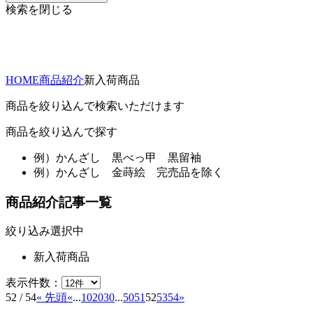
検索を閉じる
HOME
商品紹介
新入荷商品
商品を絞り込んで検索いただけます
商品を絞り込んで探す
例）
かんざし 黒べっ甲 黒留袖
例）
かんざし 金蒔絵 完売品を除く
商品紹介記事一覧
絞り込み選択中
新入荷商品
表示件数：
52 / 54
« 先頭
«
...
10
20
30
...
50
51
52
53
54
»