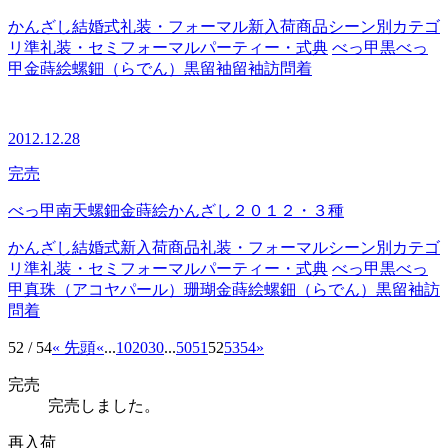
かんざし
結婚式
礼装・フォーマル
新入荷商品
シーン別カテゴ
リ
準礼装・セミフォーマル
パーティー・式典
べっ甲
黒べっ
甲
金蒔絵
螺鈿（らでん）
黒留袖
留袖
訪問着
2012.12.28
完売
べっ甲南天螺鈿金蒔絵かんざし２０１２・３種
かんざし
結婚式
新入荷商品
礼装・フォーマル
シーン別カテゴ
リ
準礼装・セミフォーマル
パーティー・式典
べっ甲
黒べっ
甲
真珠（アコヤパール）
珊瑚
金蒔絵
螺鈿（らでん）
黒留袖
訪
問着
52 / 54
« 先頭
«
...
10
20
30
...
50
51
52
53
54
»
完売
完売しました。
再入荷