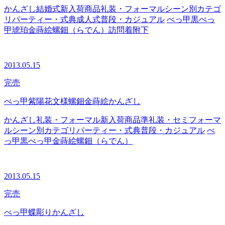
かんざし
結婚式
新入荷商品
礼装・フォーマル
シーン別カテゴ
リ
パーティー・式典
成人式
普段・カジュアル
べっ甲
黒べっ
甲
琥珀
金蒔絵
螺鈿（らでん）
訪問着
附下
2013.05.15
完売
べっ甲紫陽花文様螺鈿金蒔絵かんざし
かんざし
礼装・フォーマル
新入荷商品
準礼装・セミフォーマ
ル
シーン別カテゴリ
パーティー・式典
普段・カジュアル
べ
っ甲
黒べっ甲
金蒔絵
螺鈿（らでん）
2013.05.15
完売
べっ甲蝶彫りかんざし