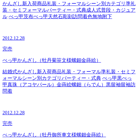
かんざし
新入荷商品
礼装・フォーマル
シーン別カテゴリ
準礼
装・セミフォーマル
パーティー・式典
成人式
普段・カジュア
ル
べっ甲
茨布べっ甲
天然石
彫刻
訪問着
色無地
附下
2012.12.28
完売
べっ甲かんざし（牡丹菊笹文様螺鈿金蒔絵）
結婚式
かんざし
新入荷商品
礼装・フォーマル
準礼装・セミフ
ォーマル
シーン別カテゴリ
パーティー・式典
べっ甲
黒べっ
甲
真珠（アコヤパール）
金蒔絵
螺鈿（らでん）
黒留袖
留袖
訪
問着
2012.12.28
完売
べっ甲かんざし（牡丹御所車文様螺鈿金蒔絵）