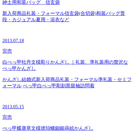
紳士用和装バッグ 信玄袋
新入荷商品
礼装・フォーマル
信玄袋(合切袋)
和装バッグ
普
段・カジュアル
夏用・浴衣など
2013.07.18
完売
白べっ甲牡丹文様彫りかんざし ｜礼装、準礼装用の贅沢な
べっ甲かんざし
かんざし
結婚式
新入荷商品
礼装・フォーマル
準礼装・セミフ
ォーマル
べっ甲
白べっ甲
彫刻
黒留袖
訪問着
2013.05.15
完売
べっ甲蝶唐草文様琥珀螺鈿銀蒔絵かんざし