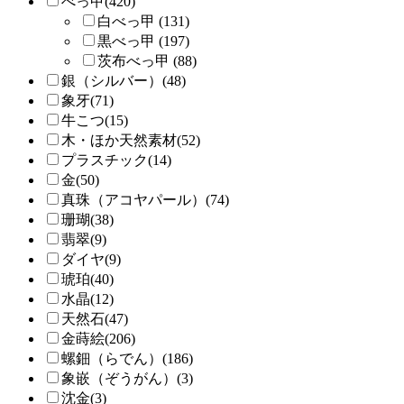
べっ甲(420)
白べっ甲 (131)
黒べっ甲 (197)
茨布べっ甲 (88)
銀（シルバー）(48)
象牙(71)
牛こつ(15)
木・ほか天然素材(52)
プラスチック(14)
金(50)
真珠（アコヤパール）(74)
珊瑚(38)
翡翠(9)
ダイヤ(9)
琥珀(40)
水晶(12)
天然石(47)
金蒔絵(206)
螺鈿（らでん）(186)
象嵌（ぞうがん）(3)
沈金(3)