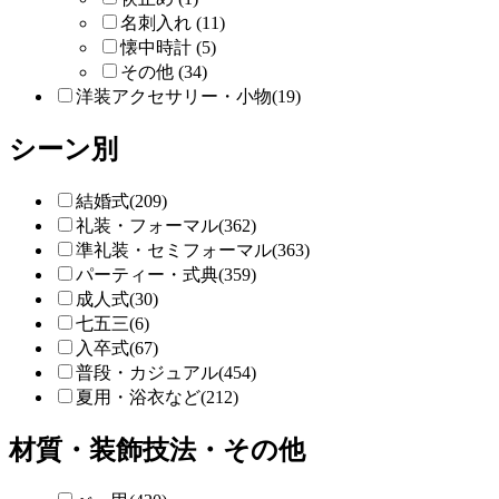
名刺入れ (11)
懐中時計 (5)
その他 (34)
洋装アクセサリー・小物(19)
シーン別
結婚式(209)
礼装・フォーマル(362)
準礼装・セミフォーマル(363)
パーティー・式典(359)
成人式(30)
七五三(6)
入卒式(67)
普段・カジュアル(454)
夏用・浴衣など(212)
材質・装飾技法・その他