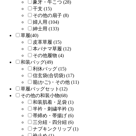
象牙・牛こつ (28)
干支 (15)
その他の扇子 (8)
婦人用 (104)
紳士用 (133)
草履(40)
皮革草履 (15)
本パナマ草履 (12)
その他履物 (4)
和装バッグ(49)
利休バッグ (15)
信玄袋(合切袋) (17)
籠(かご)・その他 (11)
草履バッグセット(12)
その他の和装小物(68)
和装肌着・足袋 (1)
半衿・刺繍半衿 (3)
帯締め・帯揚げ (6)
三分紐・四分紐 (6)
ナプキンクリップ (1)
袂止め (1)