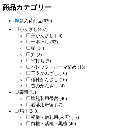
商品カテゴリー
新入荷商品(639)
かんざし(467)
玉かんざし (26)
一本挿し (62)
櫛 (14)
笄 (2)
平打ち (5)
バレッタ・ローマ留め (13)
干支かんざし (16)
稲穂かんざし (16)
昔のかんざし (4)
帯留(73)
準礼装用帯留 (46)
洒落用帯留 (27)
扇子(248)
祝儀・儀礼用(末広) (17)
白檀・紫檀・黒檀 (40)