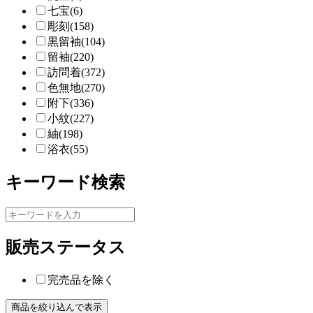
七宝(6)
彫刻(158)
黒留袖(104)
留袖(220)
訪問着(372)
色無地(270)
附下(336)
小紋(227)
紬(198)
浴衣(55)
キーワード検索
販売ステータス
完売品を除く