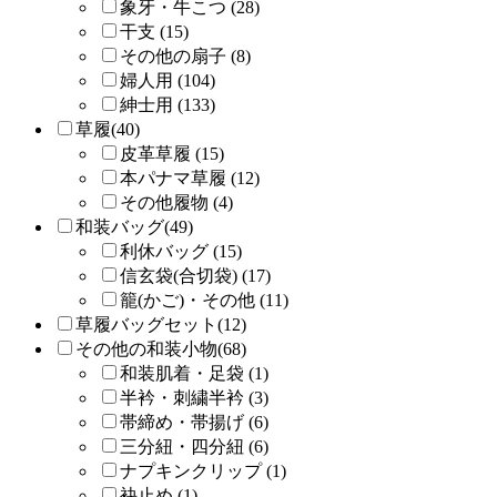
象牙・牛こつ (28)
干支 (15)
その他の扇子 (8)
婦人用 (104)
紳士用 (133)
草履(40)
皮革草履 (15)
本パナマ草履 (12)
その他履物 (4)
和装バッグ(49)
利休バッグ (15)
信玄袋(合切袋) (17)
籠(かご)・その他 (11)
草履バッグセット(12)
その他の和装小物(68)
和装肌着・足袋 (1)
半衿・刺繍半衿 (3)
帯締め・帯揚げ (6)
三分紐・四分紐 (6)
ナプキンクリップ (1)
袂止め (1)