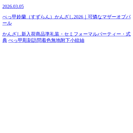
2026.03.05
べっ甲鈴蘭（すずらん）かんざし2026｜可憐なマザーオブパ
ール
かんざし
新入荷商品
準礼装・セミフォーマル
パーティー・式
典
べっ甲
彫刻
訪問着
色無地
附下
小紋
紬