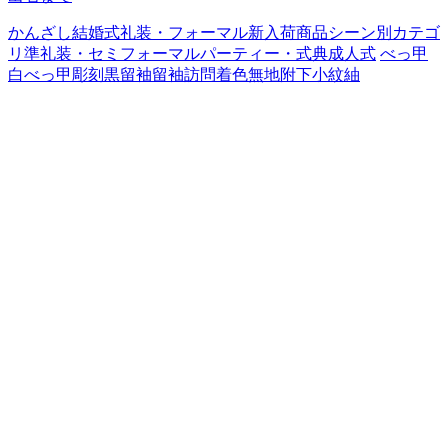
かんざし
結婚式
礼装・フォーマル
新入荷商品
シーン別カテゴ
リ
準礼装・セミフォーマル
パーティー・式典
成人式
べっ甲
白べっ甲
彫刻
黒留袖
留袖
訪問着
色無地
附下
小紋
紬