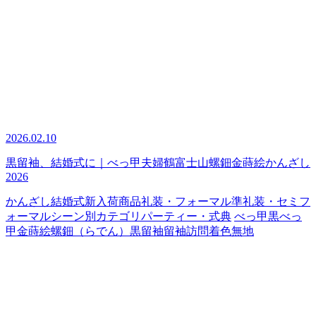
2026.02.10
黒留袖、結婚式に｜べっ甲夫婦鶴富士山螺鈿金蒔絵かんざし
2026
かんざし
結婚式
新入荷商品
礼装・フォーマル
準礼装・セミフ
ォーマル
シーン別カテゴリ
パーティー・式典
べっ甲
黒べっ
甲
金蒔絵
螺鈿（らでん）
黒留袖
留袖
訪問着
色無地