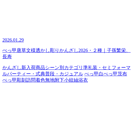
2026.01.29
べっ甲唐草文様透かし彫りかんざし2026・２種｜子孫繁栄、
長寿
かんざし
新入荷商品
シーン別カテゴリ
準礼装・セミフォーマ
ル
パーティー・式典
普段・カジュアル
べっ甲
白べっ甲
茨布
べっ甲
彫刻
訪問着
色無地
附下
小紋
紬
浴衣