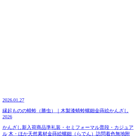
2026.01.27
縁起ものの蜻蛉（勝虫）｜木製漆蜻蛉螺鈿金蒔絵かんざし
2026
かんざし
新入荷商品
準礼装・セミフォーマル
普段・カジュア
ル
木・ほか天然素材
金蒔絵
螺鈿（らでん）
訪問着
色無地
附