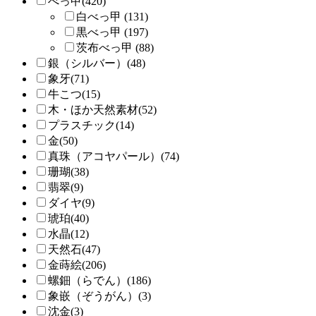
べっ甲(420)
白べっ甲 (131)
黒べっ甲 (197)
茨布べっ甲 (88)
銀（シルバー）(48)
象牙(71)
牛こつ(15)
木・ほか天然素材(52)
プラスチック(14)
金(50)
真珠（アコヤパール）(74)
珊瑚(38)
翡翠(9)
ダイヤ(9)
琥珀(40)
水晶(12)
天然石(47)
金蒔絵(206)
螺鈿（らでん）(186)
象嵌（ぞうがん）(3)
沈金(3)