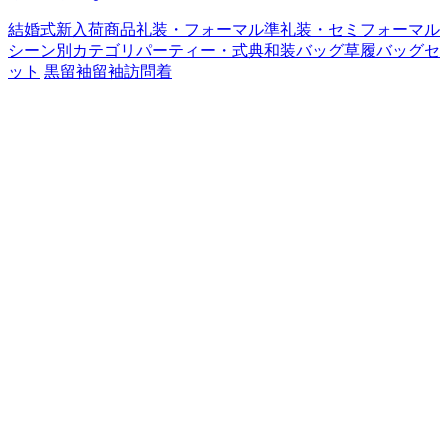
結婚式
新入荷商品
礼装・フォーマル
準礼装・セミフォーマル
シーン別カテゴリ
パーティー・式典
和装バッグ
草履バッグセ
ット
黒留袖
留袖
訪問着