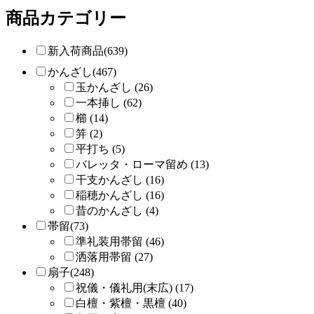
商品カテゴリー
新入荷商品(639)
かんざし(467)
玉かんざし (26)
一本挿し (62)
櫛 (14)
笄 (2)
平打ち (5)
バレッタ・ローマ留め (13)
干支かんざし (16)
稲穂かんざし (16)
昔のかんざし (4)
帯留(73)
準礼装用帯留 (46)
洒落用帯留 (27)
扇子(248)
祝儀・儀礼用(末広) (17)
白檀・紫檀・黒檀 (40)