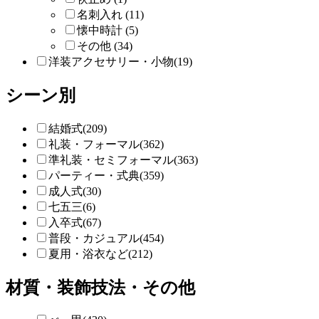
名刺入れ (11)
懐中時計 (5)
その他 (34)
洋装アクセサリー・小物(19)
シーン別
結婚式(209)
礼装・フォーマル(362)
準礼装・セミフォーマル(363)
パーティー・式典(359)
成人式(30)
七五三(6)
入卒式(67)
普段・カジュアル(454)
夏用・浴衣など(212)
材質・装飾技法・その他