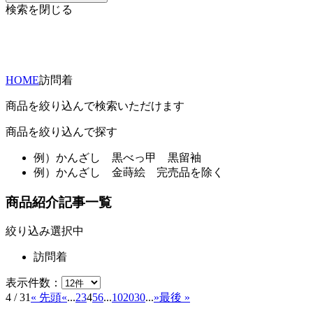
検索を閉じる
HOME
訪問着
商品を絞り込んで検索いただけます
商品を絞り込んで探す
例）
かんざし 黒べっ甲 黒留袖
例）
かんざし 金蒔絵 完売品を除く
商品紹介記事一覧
絞り込み選択中
訪問着
表示件数：
4 / 31
« 先頭
«
...
2
3
4
5
6
...
10
20
30
...
»
最後 »