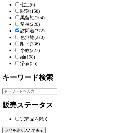
七宝(6)
彫刻(158)
黒留袖(104)
留袖(220)
訪問着(372)
色無地(270)
附下(336)
小紋(227)
紬(198)
浴衣(55)
キーワード検索
販売ステータス
完売品を除く