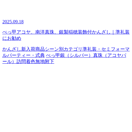
2025.09.18
べっ甲アコヤ、南洋真珠、銀製稲穂装飾付かんざし｜準礼装
にお勧め
かんざし
新入荷商品
シーン別カテゴリ
準礼装・セミフォーマ
ル
パーティー・式典
べっ甲
銀（シルバー）
真珠（アコヤパ
ール）
訪問着
色無地
附下