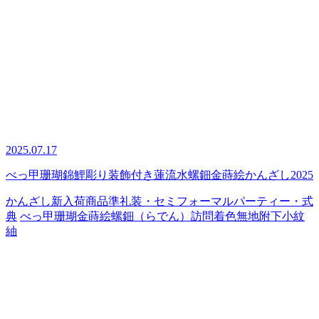
2025.07.17
べっ甲珊瑚錦鯉彫り装飾付き蓮流水螺鈿金蒔絵かんざし2025
かんざし
新入荷商品
準礼装・セミフォーマル
パーティー・式
典
べっ甲
珊瑚
金蒔絵
螺鈿（らでん）
訪問着
色無地
附下
小紋
紬