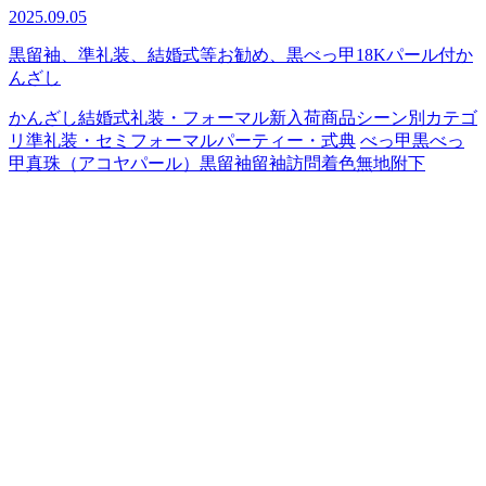
2025.09.05
黒留袖、準礼装、結婚式等お勧め、黒べっ甲18Kパール付か
んざし
かんざし
結婚式
礼装・フォーマル
新入荷商品
シーン別カテゴ
リ
準礼装・セミフォーマル
パーティー・式典
べっ甲
黒べっ
甲
真珠（アコヤパール）
黒留袖
留袖
訪問着
色無地
附下