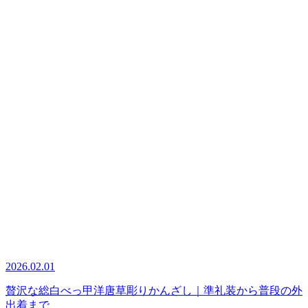
2026.02.01
贅沢な総白べっ甲洋唐草彫りかんざし｜準礼装から普段の外
出着まで