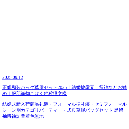
2025.09.12
正絹和装バッグ草履セット2025｜結婚披露宴、留袖などお勧
め｜服部織物こはく錦狩猟文様
結婚式
新入荷商品
礼装・フォーマル
準礼装・セミフォーマル
シーン別カテゴリ
パーティー・式典
草履バッグセット
黒留
袖
留袖
訪問着
色無地