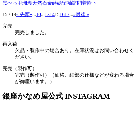
黒べっ甲
珊瑚
天然石
金蒔絵
留袖
訪問着
附下
15 / 19
« 先頭
«
...
10
...
13
14
15
16
17
...
»
最後 »
完売
完売しました。
再入荷
欠品・製作中の場合あり。在庫状況はお問い合わせく
ださい。
完売（製作可）
完売（製作可）（価格、細部の仕様などが変わる場合
が御座います。）
銀座かなめ屋公式
INSTAGRAM