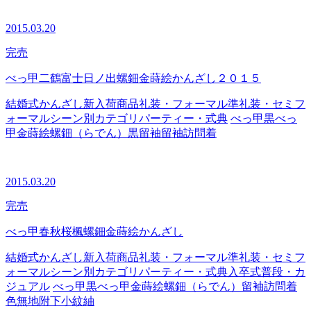
2015.03.20
完売
べっ甲二鶴富士日ノ出螺鈿金蒔絵かんざし２０１５
結婚式
かんざし
新入荷商品
礼装・フォーマル
準礼装・セミフ
ォーマル
シーン別カテゴリ
パーティー・式典
べっ甲
黒べっ
甲
金蒔絵
螺鈿（らでん）
黒留袖
留袖
訪問着
2015.03.20
完売
べっ甲春秋桜楓螺鈿金蒔絵かんざし
結婚式
かんざし
新入荷商品
礼装・フォーマル
準礼装・セミフ
ォーマル
シーン別カテゴリ
パーティー・式典
入卒式
普段・カ
ジュアル
べっ甲
黒べっ甲
金蒔絵
螺鈿（らでん）
留袖
訪問着
色無地
附下
小紋
紬