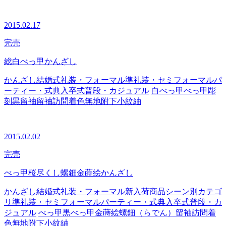
2015.02.17
完売
総白べっ甲かんざし
かんざし
結婚式
礼装・フォーマル
準礼装・セミフォーマル
パ
ーティー・式典
入卒式
普段・カジュアル
白べっ甲
べっ甲
彫
刻
黒留袖
留袖
訪問着
色無地
附下
小紋
紬
2015.02.02
完売
べっ甲桜尽くし螺鈿金蒔絵かんざし
かんざし
結婚式
礼装・フォーマル
新入荷商品
シーン別カテゴ
リ
準礼装・セミフォーマル
パーティー・式典
入卒式
普段・カ
ジュアル
べっ甲
黒べっ甲
金蒔絵
螺鈿（らでん）
留袖
訪問着
色無地
附下
小紋
紬