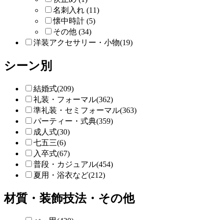
名刺入れ (11)
懐中時計 (5)
その他 (34)
洋装アクセサリー・小物(19)
シーン別
結婚式(209)
礼装・フォーマル(362)
準礼装・セミフォーマル(363)
パーティー・式典(359)
成人式(30)
七五三(6)
入卒式(67)
普段・カジュアル(454)
夏用・浴衣など(212)
材質・装飾技法・その他