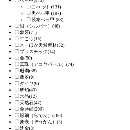
べっ甲(420)
白べっ甲 (131)
黒べっ甲 (197)
茨布べっ甲 (88)
銀（シルバー）(48)
象牙(71)
牛こつ(15)
木・ほか天然素材(52)
プラスチック(14)
金(50)
真珠（アコヤパール）(74)
珊瑚(38)
翡翠(9)
ダイヤ(9)
琥珀(40)
水晶(12)
天然石(47)
金蒔絵(206)
螺鈿（らでん）(186)
象嵌（ぞうがん）(3)
沈金(3)