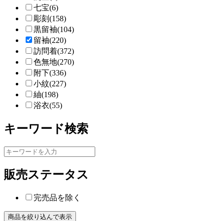
七宝(6)
彫刻(158)
黒留袖(104)
留袖(220)
訪問着(372)
色無地(270)
附下(336)
小紋(227)
紬(198)
浴衣(55)
キーワード検索
販売ステータス
完売品を除く