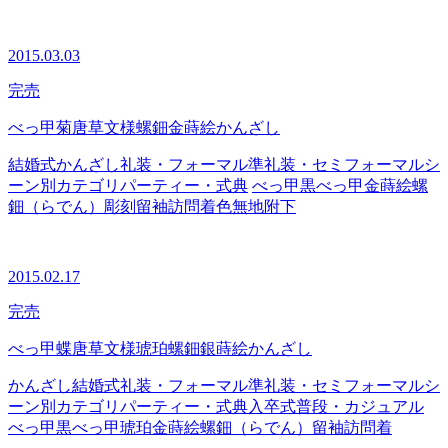
2015.03.03
完売
べっ甲菊唐草文様螺鈿金蒔絵かんざし
結婚式
かんざし
礼装・フォーマル
準礼装・セミフォーマル
シ
ーン別カテゴリ
パーティー・式典
べっ甲
黒べっ甲
金蒔絵
螺
鈿（らでん）
彫刻
留袖
訪問着
色無地
附下
2015.02.17
完売
べっ甲蝶唐草文様琥珀螺鈿銀蒔絵かんざし
かんざし
結婚式
礼装・フォーマル
準礼装・セミフォーマル
シ
ーン別カテゴリ
パーティー・式典
入卒式
普段・カジュアル
べっ甲
黒べっ甲
琥珀
金蒔絵
螺鈿（らでん）
留袖
訪問着