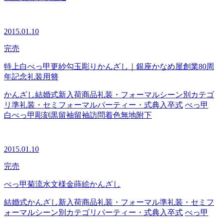
2015.01.10
完売
特上白べっ甲更紗勾玉彫りかんざし｜銀座かなめ屋創業80周
年記念礼装用簪
かんざし
結婚式
新入荷商品
礼装・フォーマル
シーン別カテゴ
リ
準礼装・セミフォーマル
パーティー・式典
入卒式
べっ甲
白べっ甲
彫刻
黒留袖
留袖
訪問着
色無地
附下
2015.01.10
完売
べっ甲菊流水文様金蒔絵かんざし
結婚式
かんざし
新入荷商品
礼装・フォーマル
準礼装・セミフ
ォーマル
シーン別カテゴリ
パーティー・式典
入卒式
べっ甲