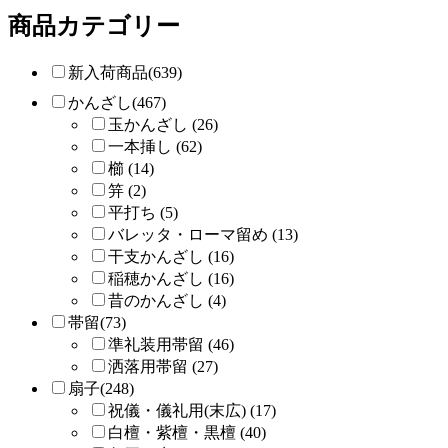
商品カテゴリー
新入荷商品(639)
かんざし(467)
玉かんざし (26)
一本挿し (62)
櫛 (14)
笄 (2)
平打ち (5)
バレッタ・ローマ留め (13)
干支かんざし (16)
稲穂かんざし (16)
昔のかんざし (4)
帯留(73)
準礼装用帯留 (46)
洒落用帯留 (27)
扇子(248)
祝儀・儀礼用(末広) (17)
白檀・紫檀・黒檀 (40)