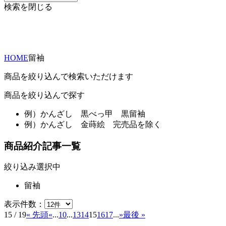
検索を閉じる
HOME
留袖
商品を絞り込んで検索いただけます
商品を絞り込んで探す
例）
かんざし 黒べっ甲 黒留袖
例）
かんざし 金蒔絵 完売品を除く
商品紹介記事一覧
絞り込み選択中
留袖
表示件数：
15 / 19
« 先頭
«
...
10
...
13
14
15
16
17
...
»
最後 »