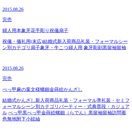
2015.08.26
完売
婦人用本象牙花手彫り祝儀扇子
祝儀・儀礼用(末広)
結婚式
新入荷商品
礼装・フォーマル
シー
ン別カテゴリ
扇子
象牙・牛こつ
婦人用
象牙
彫刻
黒留袖
留袖
2015.08.26
完売
べっ甲麻の葉文様螺鈿金蒔絵かんざし
結婚式
かんざし
新入荷商品
礼装・フォーマル
準礼装・セミフ
ォーマル
シーン別カテゴリ
パーティー・式典
普段・カジュア
ル
べっ甲
黒べっ甲
金蒔絵
螺鈿（らでん）
黒留袖
留袖
訪問着
色無地
附下
小紋
紬