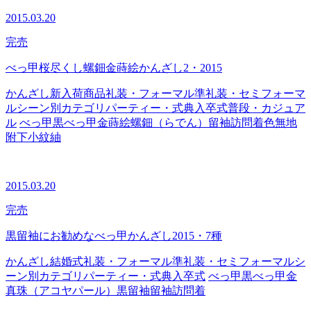
2015.03.20
完売
べっ甲桜尽くし螺鈿金蒔絵かんざし2・2015
かんざし
新入荷商品
礼装・フォーマル
準礼装・セミフォーマ
ル
シーン別カテゴリ
パーティー・式典
入卒式
普段・カジュア
ル
べっ甲
黒べっ甲
金蒔絵
螺鈿（らでん）
留袖
訪問着
色無地
附下
小紋
紬
2015.03.20
完売
黒留袖にお勧めなべっ甲かんざし2015・7種
かんざし
結婚式
礼装・フォーマル
準礼装・セミフォーマル
シ
ーン別カテゴリ
パーティー・式典
入卒式
べっ甲
黒べっ甲
金
真珠（アコヤパール）
黒留袖
留袖
訪問着