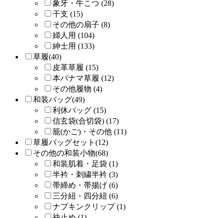
象牙・牛こつ (28)
干支 (15)
その他の扇子 (8)
婦人用 (104)
紳士用 (133)
草履(40)
皮革草履 (15)
本パナマ草履 (12)
その他履物 (4)
和装バッグ(49)
利休バッグ (15)
信玄袋(合切袋) (17)
籠(かご)・その他 (11)
草履バッグセット(12)
その他の和装小物(68)
和装肌着・足袋 (1)
半衿・刺繍半衿 (3)
帯締め・帯揚げ (6)
三分紐・四分紐 (6)
ナプキンクリップ (1)
袂止め (1)