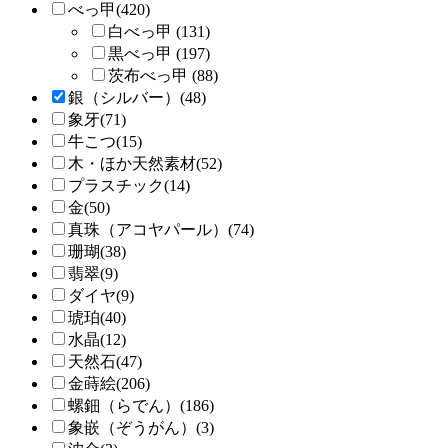
べっ甲(420)
白べっ甲 (131)
黒べっ甲 (197)
茨布べっ甲 (88)
銀（シルバー）(48)
象牙(71)
牛こつ(15)
木・ほか天然素材(52)
プラスチック(14)
金(50)
真珠（アコヤパール）(74)
珊瑚(38)
翡翠(9)
ダイヤ(9)
琥珀(40)
水晶(12)
天然石(47)
金蒔絵(206)
螺鈿（らでん）(186)
象嵌（ぞうがん）(3)