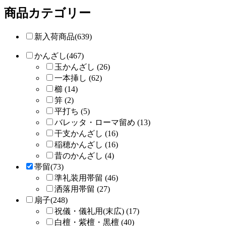
商品カテゴリー
新入荷商品(639)
かんざし(467)
玉かんざし (26)
一本挿し (62)
櫛 (14)
笄 (2)
平打ち (5)
バレッタ・ローマ留め (13)
干支かんざし (16)
稲穂かんざし (16)
昔のかんざし (4)
帯留(73)
準礼装用帯留 (46)
洒落用帯留 (27)
扇子(248)
祝儀・儀礼用(末広) (17)
白檀・紫檀・黒檀 (40)