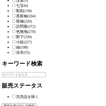
沈金(3)
七宝(6)
彫刻(158)
黒留袖(104)
留袖(220)
訪問着(372)
色無地(270)
附下(336)
小紋(227)
紬(198)
浴衣(55)
キーワード検索
販売ステータス
完売品を除く