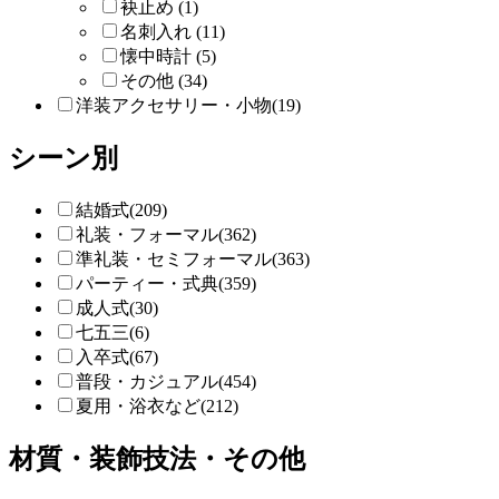
袂止め (1)
名刺入れ (11)
懐中時計 (5)
その他 (34)
洋装アクセサリー・小物(19)
シーン別
結婚式(209)
礼装・フォーマル(362)
準礼装・セミフォーマル(363)
パーティー・式典(359)
成人式(30)
七五三(6)
入卒式(67)
普段・カジュアル(454)
夏用・浴衣など(212)
材質・装飾技法・その他