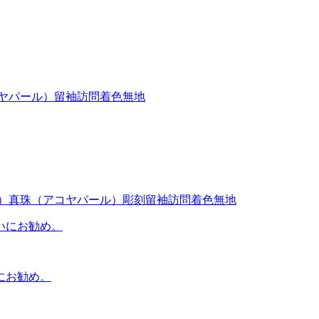
ヤパール）
留袖
訪問着
色無地
）
真珠（アコヤパール）
彫刻
留袖
訪問着
色無地
にお勧め。