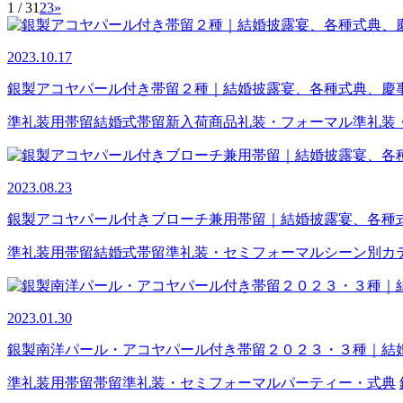
1 / 3
1
2
3
»
2023.10.17
銀製アコヤパール付き帯留２種｜結婚披露宴、各種式典、慶
準礼装用帯留
結婚式
帯留
新入荷商品
礼装・フォーマル
準礼装
2023.08.23
銀製アコヤパール付きブローチ兼用帯留｜結婚披露宴、各種
準礼装用帯留
結婚式
帯留
準礼装・セミフォーマル
シーン別カ
2023.01.30
銀製南洋パール・アコヤパール付き帯留２０２３・３種｜結
準礼装用帯留
帯留
準礼装・セミフォーマル
パーティー・式典