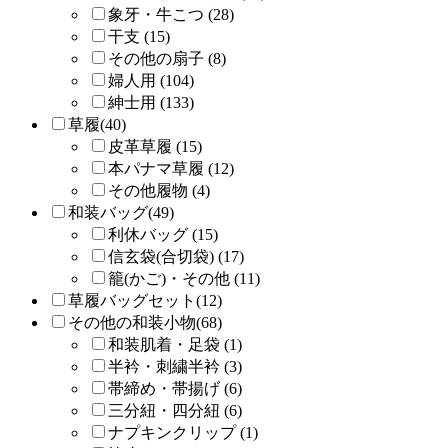
象牙・牛こつ (28)
干支 (15)
その他の扇子 (8)
婦人用 (104)
紳士用 (133)
草履(40)
皮革草履 (15)
本パナマ草履 (12)
その他履物 (4)
和装バッグ(49)
利休バッグ (15)
信玄袋(合切袋) (17)
籠(かご)・その他 (11)
草履バッグセット(12)
その他の和装小物(68)
和装肌着・足袋 (1)
半衿・刺繍半衿 (3)
帯締め・帯揚げ (6)
三分紐・四分紐 (6)
ナプキンクリップ (1)