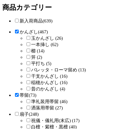
商品カテゴリー
新入荷商品(639)
かんざし(467)
玉かんざし (26)
一本挿し (62)
櫛 (14)
笄 (2)
平打ち (5)
バレッタ・ローマ留め (13)
干支かんざし (16)
稲穂かんざし (16)
昔のかんざし (4)
帯留(73)
準礼装用帯留 (46)
洒落用帯留 (27)
扇子(248)
祝儀・儀礼用(末広) (17)
白檀・紫檀・黒檀 (40)