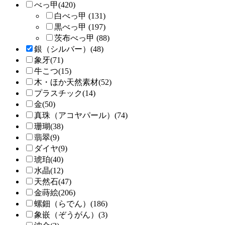
べっ甲(420)
白べっ甲 (131)
黒べっ甲 (197)
茨布べっ甲 (88)
銀（シルバー）(48)
象牙(71)
牛こつ(15)
木・ほか天然素材(52)
プラスチック(14)
金(50)
真珠（アコヤパール）(74)
珊瑚(38)
翡翠(9)
ダイヤ(9)
琥珀(40)
水晶(12)
天然石(47)
金蒔絵(206)
螺鈿（らでん）(186)
象嵌（ぞうがん）(3)