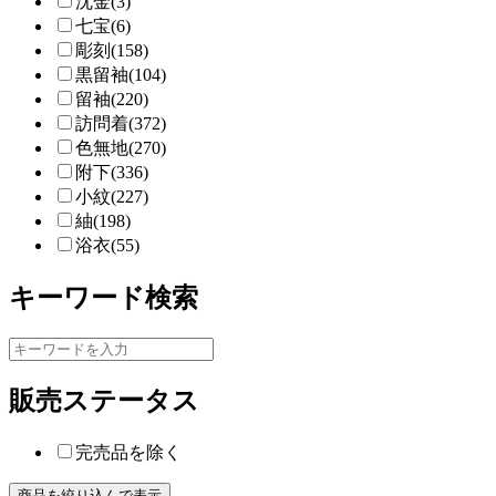
沈金(3)
七宝(6)
彫刻(158)
黒留袖(104)
留袖(220)
訪問着(372)
色無地(270)
附下(336)
小紋(227)
紬(198)
浴衣(55)
キーワード検索
販売ステータス
完売品を除く