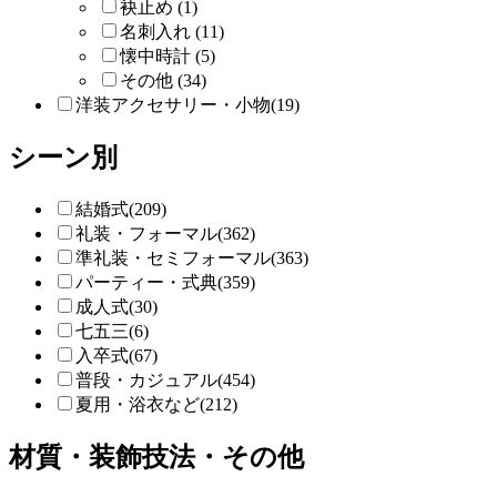
袂止め (1)
名刺入れ (11)
懐中時計 (5)
その他 (34)
洋装アクセサリー・小物(19)
シーン別
結婚式(209)
礼装・フォーマル(362)
準礼装・セミフォーマル(363)
パーティー・式典(359)
成人式(30)
七五三(6)
入卒式(67)
普段・カジュアル(454)
夏用・浴衣など(212)
材質・装飾技法・その他