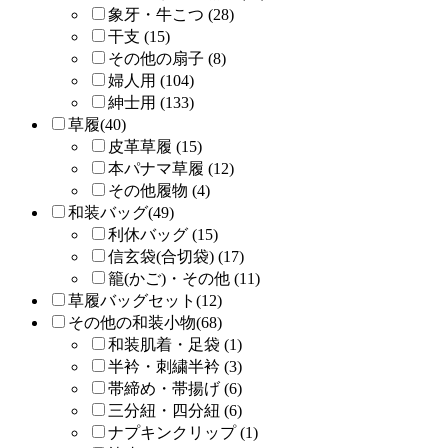
象牙・牛こつ (28)
干支 (15)
その他の扇子 (8)
婦人用 (104)
紳士用 (133)
草履(40)
皮革草履 (15)
本パナマ草履 (12)
その他履物 (4)
和装バッグ(49)
利休バッグ (15)
信玄袋(合切袋) (17)
籠(かご)・その他 (11)
草履バッグセット(12)
その他の和装小物(68)
和装肌着・足袋 (1)
半衿・刺繍半衿 (3)
帯締め・帯揚げ (6)
三分紐・四分紐 (6)
ナプキンクリップ (1)