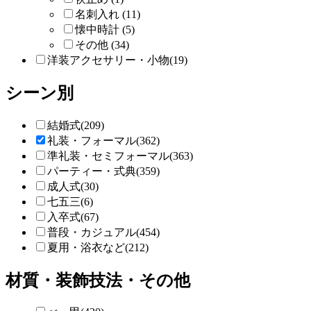
名刺入れ (11)
懐中時計 (5)
その他 (34)
洋装アクセサリー・小物(19)
シーン別
結婚式(209)
礼装・フォーマル(362)
準礼装・セミフォーマル(363)
パーティー・式典(359)
成人式(30)
七五三(6)
入卒式(67)
普段・カジュアル(454)
夏用・浴衣など(212)
材質・装飾技法・その他