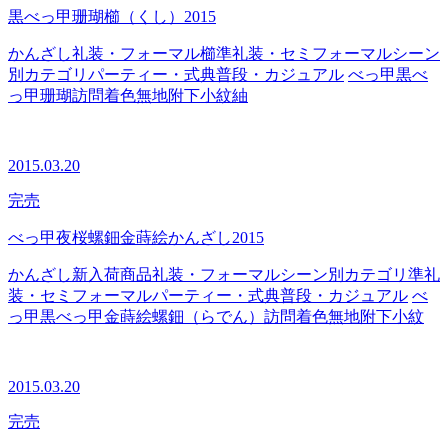
黒べっ甲珊瑚櫛（くし）2015
かんざし
礼装・フォーマル
櫛
準礼装・セミフォーマル
シーン
別カテゴリ
パーティー・式典
普段・カジュアル
べっ甲
黒べ
っ甲
珊瑚
訪問着
色無地
附下
小紋
紬
2015.03.20
完売
べっ甲夜桜螺鈿金蒔絵かんざし2015
かんざし
新入荷商品
礼装・フォーマル
シーン別カテゴリ
準礼
装・セミフォーマル
パーティー・式典
普段・カジュアル
べ
っ甲
黒べっ甲
金蒔絵
螺鈿（らでん）
訪問着
色無地
附下
小紋
2015.03.20
完売