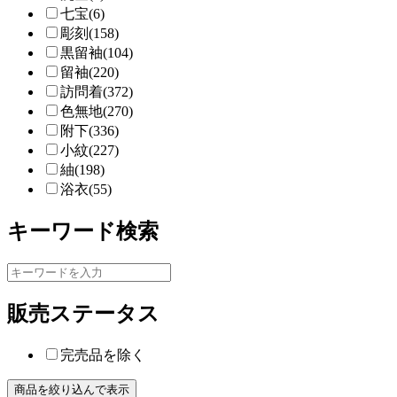
七宝(6)
彫刻(158)
黒留袖(104)
留袖(220)
訪問着(372)
色無地(270)
附下(336)
小紋(227)
紬(198)
浴衣(55)
キーワード検索
販売ステータス
完売品を除く