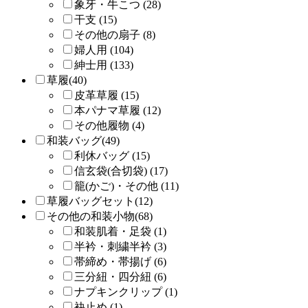
象牙・牛こつ (28)
干支 (15)
その他の扇子 (8)
婦人用 (104)
紳士用 (133)
草履(40)
皮革草履 (15)
本パナマ草履 (12)
その他履物 (4)
和装バッグ(49)
利休バッグ (15)
信玄袋(合切袋) (17)
籠(かご)・その他 (11)
草履バッグセット(12)
その他の和装小物(68)
和装肌着・足袋 (1)
半衿・刺繍半衿 (3)
帯締め・帯揚げ (6)
三分紐・四分紐 (6)
ナプキンクリップ (1)
袂止め (1)