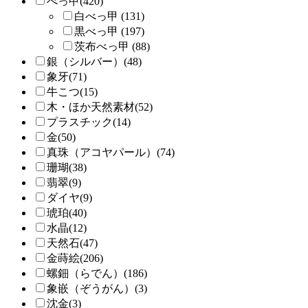
べっ甲(420)
白べっ甲 (131)
黒べっ甲 (197)
茨布べっ甲 (88)
銀（シルバー）(48)
象牙(71)
牛こつ(15)
木・ほか天然素材(52)
プラスチック(14)
金(50)
真珠（アコヤパール）(74)
珊瑚(38)
翡翠(9)
ダイヤ(9)
琥珀(40)
水晶(12)
天然石(47)
金蒔絵(206)
螺鈿（らでん）(186)
象嵌（ぞうがん）(3)
沈金(3)