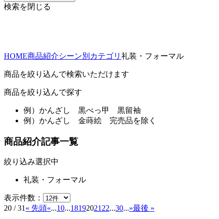
検索を閉じる
HOME
商品紹介
シーン別カテゴリ
礼装・フォーマル
商品を絞り込んで検索いただけます
商品を絞り込んで探す
例）
かんざし 黒べっ甲 黒留袖
例）
かんざし 金蒔絵 完売品を除く
商品紹介記事一覧
絞り込み選択中
礼装・フォーマル
表示件数：
20 / 31
« 先頭
«
...
10
...
18
19
20
21
22
...
30
...
»
最後 »