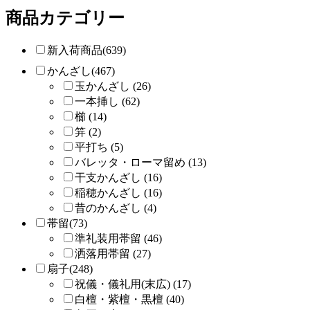
商品カテゴリー
新入荷商品(639)
かんざし(467)
玉かんざし (26)
一本挿し (62)
櫛 (14)
笄 (2)
平打ち (5)
バレッタ・ローマ留め (13)
干支かんざし (16)
稲穂かんざし (16)
昔のかんざし (4)
帯留(73)
準礼装用帯留 (46)
洒落用帯留 (27)
扇子(248)
祝儀・儀礼用(末広) (17)
白檀・紫檀・黒檀 (40)