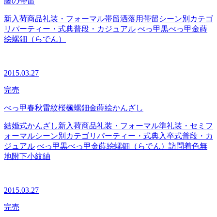
藤の帯留
新入荷商品
礼装・フォーマル
帯留
洒落用帯留
シーン別カテゴ
リ
パーティー・式典
普段・カジュアル
べっ甲
黒べっ甲
金蒔
絵
螺鈿（らでん）
2015.03.27
完売
べっ甲春秋雷紋桜楓螺鈿金蒔絵かんざし
結婚式
かんざし
新入荷商品
礼装・フォーマル
準礼装・セミフ
ォーマル
シーン別カテゴリ
パーティー・式典
入卒式
普段・カ
ジュアル
べっ甲
黒べっ甲
金蒔絵
螺鈿（らでん）
訪問着
色無
地
附下
小紋
紬
2015.03.27
完売