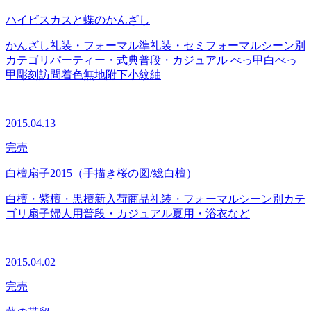
ハイビスカスと蝶のかんざし
かんざし
礼装・フォーマル
準礼装・セミフォーマル
シーン別
カテゴリ
パーティー・式典
普段・カジュアル
べっ甲
白べっ
甲
彫刻
訪問着
色無地
附下
小紋
紬
2015.04.13
完売
白檀扇子2015（手描き桜の図/総白檀）
白檀・紫檀・黒檀
新入荷商品
礼装・フォーマル
シーン別カテ
ゴリ
扇子
婦人用
普段・カジュアル
夏用・浴衣など
2015.04.02
完売