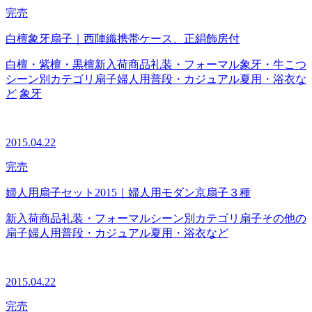
完売
白檀象牙扇子｜西陣織携帯ケース、正絹飾房付
白檀・紫檀・黒檀
新入荷商品
礼装・フォーマル
象牙・牛こつ
シーン別カテゴリ
扇子
婦人用
普段・カジュアル
夏用・浴衣な
ど
象牙
2015.04.22
完売
婦人用扇子セット2015｜婦人用モダン京扇子３種
新入荷商品
礼装・フォーマル
シーン別カテゴリ
扇子
その他の
扇子
婦人用
普段・カジュアル
夏用・浴衣など
2015.04.22
完売