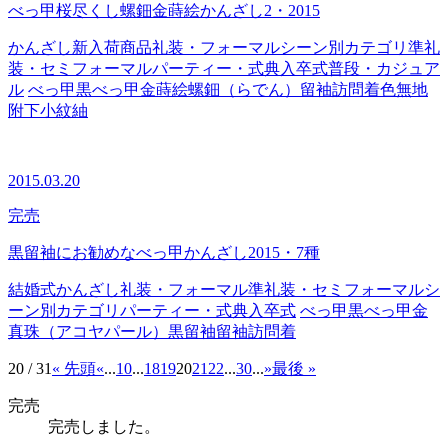
べっ甲桜尽くし螺鈿金蒔絵かんざし2・2015
かんざし
新入荷商品
礼装・フォーマル
シーン別カテゴリ
準礼
装・セミフォーマル
パーティー・式典
入卒式
普段・カジュア
ル
べっ甲
黒べっ甲
金蒔絵
螺鈿（らでん）
留袖
訪問着
色無地
附下
小紋
紬
2015.03.20
完売
黒留袖にお勧めなべっ甲かんざし2015・7種
結婚式
かんざし
礼装・フォーマル
準礼装・セミフォーマル
シ
ーン別カテゴリ
パーティー・式典
入卒式
べっ甲
黒べっ甲
金
真珠（アコヤパール）
黒留袖
留袖
訪問着
20 / 31
« 先頭
«
...
10
...
18
19
20
21
22
...
30
...
»
最後 »
完売
完売しました。