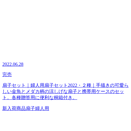
2022.06.28
完売
扇子セット｜婦人用扇子セット2022・２種｜手描きの可愛ら
しい金魚とメダカ柄の涼しげな扇子と携帯用ケースのセッ
ト。各種贈答用に便利な桐箱付き。
新入荷商品
扇子
婦人用