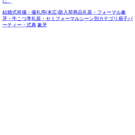
に。
結婚式
祝儀・儀礼用(末広)
新入荷商品
礼装・フォーマル
象
牙・牛こつ
準礼装・セミフォーマル
シーン別カテゴリ
扇子
パ
ーティー・式典
象牙