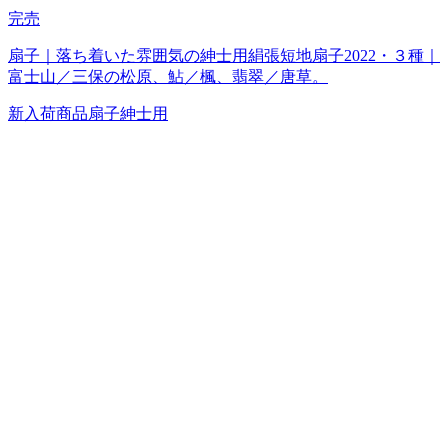
完売
扇子｜落ち着いた雰囲気の紳士用絹張短地扇子2022・３種｜
富士山／三保の松原、鮎／楓、翡翠／唐草。
新入荷商品
扇子
紳士用