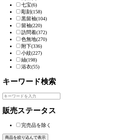
七宝(6)
彫刻(158)
黒留袖(104)
留袖(220)
訪問着(372)
色無地(270)
附下(336)
小紋(227)
紬(198)
浴衣(55)
キーワード検索
販売ステータス
完売品を除く