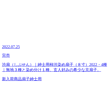
2022.07.25
完売
渋扇（しぶせん）｜紳士用柿渋染め扇子（８寸）2022・4種
｜無地３種と染め分け１種、玄人好みの希少な京扇子。
新入荷商品
扇子
紳士用