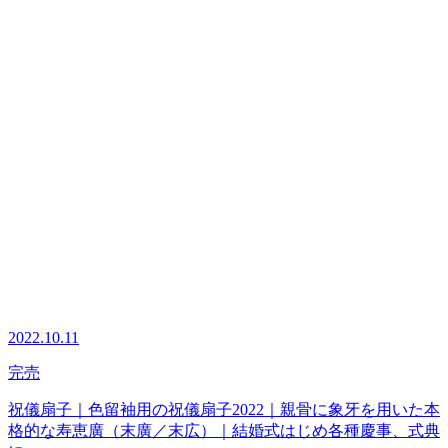
2022.10.11
完売
祝儀扇子｜色留袖用の祝儀扇子2022｜親骨に象牙を用いた本
格的な寿恵廣（末廣／末広）｜結婚式はじめ各種慶事、式典