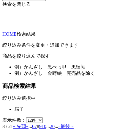
検索を閉じる
HOME
検索結果
絞り込み条件を変更・追加できます
商品を絞り込んで探す
例）
かんざし 黒べっ甲 黒留袖
例）
かんざし 金蒔絵 完売品を除く
商品検索結果
絞り込み選択中
扇子
表示件数：
8 / 21
« 先頭
«
...
6
7
8
9
10
...
20
...
»
最後 »