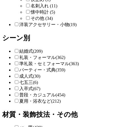
名刺入れ (11)
懐中時計 (5)
その他 (34)
洋装アクセサリー・小物(19)
シーン別
結婚式(209)
礼装・フォーマル(362)
準礼装・セミフォーマル(363)
パーティー・式典(359)
成人式(30)
七五三(6)
入卒式(67)
普段・カジュアル(454)
夏用・浴衣など(212)
材質・装飾技法・その他