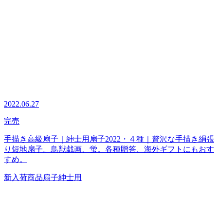
2022.06.27
完売
手描き高級扇子｜紳士用扇子2022・４種｜贅沢な手描き絹張
り短地扇子。鳥獣戯画、蛍。各種贈答、海外ギフトにもおす
すめ。
新入荷商品
扇子
紳士用