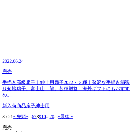
2022.06.24
完売
手描き高級扇子｜紳士用扇子2022・３種｜贅沢な手描き絹張
り短地扇子。富士山、龍。各種贈答、海外ギフトにもおすす
め。
新入荷商品
扇子
紳士用
8 / 21
« 先頭
«
...
6
7
8
9
10
...
20
...
»
最後 »
完売