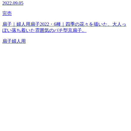
2022.09.05
完売
扇子｜婦人用扇子2022・6種｜四季の花々を描いた、大人っ
ぽい落ち着いた雰囲気のバチ型京扇子。
扇子
婦人用