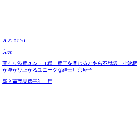
2022.07.30
完売
変わり渋扇2022・４種｜扇子を閉じるとあら不思議、小紋柄
が浮かび上がるユニークな紳士用京扇子。
新入荷商品
扇子
紳士用