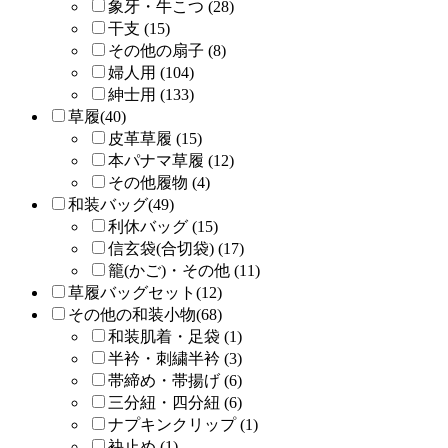
象牙・牛こつ (28)
干支 (15)
その他の扇子 (8)
婦人用 (104)
紳士用 (133)
草履(40)
皮革草履 (15)
本パナマ草履 (12)
その他履物 (4)
和装バッグ(49)
利休バッグ (15)
信玄袋(合切袋) (17)
籠(かご)・その他 (11)
草履バッグセット(12)
その他の和装小物(68)
和装肌着・足袋 (1)
半衿・刺繍半衿 (3)
帯締め・帯揚げ (6)
三分紐・四分紐 (6)
ナプキンクリップ (1)
袂止め (1)