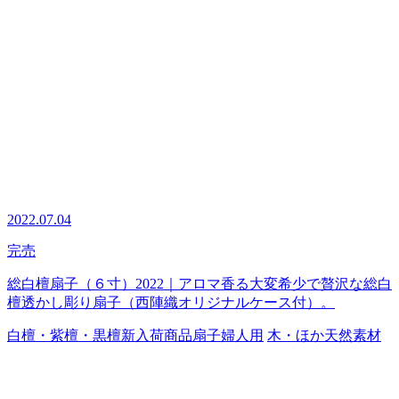
2022.07.04
完売
総白檀扇子（６寸）2022｜アロマ香る大変希少で贅沢な総白
檀透かし彫り扇子（西陣織オリジナルケース付）。
白檀・紫檀・黒檀
新入荷商品
扇子
婦人用
木・ほか天然素材