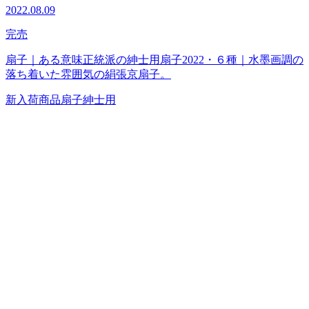
2022.08.09
完売
扇子｜ある意味正統派の紳士用扇子2022・６種｜水墨画調の
落ち着いた雰囲気の絹張京扇子。
新入荷商品
扇子
紳士用