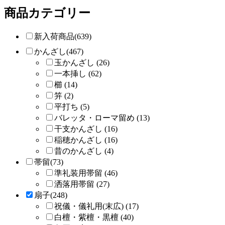
商品カテゴリー
新入荷商品(639)
かんざし(467)
玉かんざし (26)
一本挿し (62)
櫛 (14)
笄 (2)
平打ち (5)
バレッタ・ローマ留め (13)
干支かんざし (16)
稲穂かんざし (16)
昔のかんざし (4)
帯留(73)
準礼装用帯留 (46)
洒落用帯留 (27)
扇子(248)
祝儀・儀礼用(末広) (17)
白檀・紫檀・黒檀 (40)