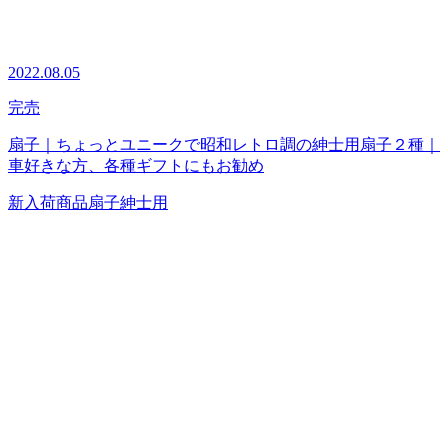
2022.08.05
完売
扇子｜ちょっとユニークで昭和レトロ調の紳士用扇子２種｜
車好きな方、各種ギフトにもお勧め
新入荷商品
扇子
紳士用