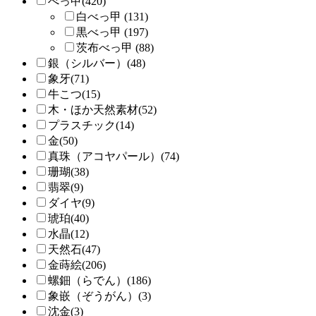
べっ甲(420)
白べっ甲 (131)
黒べっ甲 (197)
茨布べっ甲 (88)
銀（シルバー）(48)
象牙(71)
牛こつ(15)
木・ほか天然素材(52)
プラスチック(14)
金(50)
真珠（アコヤパール）(74)
珊瑚(38)
翡翠(9)
ダイヤ(9)
琥珀(40)
水晶(12)
天然石(47)
金蒔絵(206)
螺鈿（らでん）(186)
象嵌（ぞうがん）(3)
沈金(3)