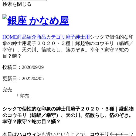
検索を閉じる
HOME
商品紹介
商品カテゴリ
扇子
紳士用
シックで個性的な印
象の紳士用扇子２０２０・３種｜縁起物のコウモリ（蝙蝠／
幸守）、天の川、箔散らし、箔のぞき。幸守？家守？蛇の
目？鱗？
投稿日：2020/09/29
更新日：2025/04/05
完売
「完売」
シックで個性的な印象の紳士用扇子２０２０・３種｜縁起物
のコウモリ（蝙蝠／幸守）、天の川、箔散らし、箔のぞき。
幸守？家守？蛇の目？鱗？
本日は
ハロウィン
も近いということで、
コウモリ
をモチーフ