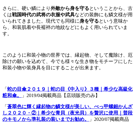
さらに、硬い鱗により
外敵から身を守る
ということから、古
くは
戦国時代の武将の衣服や武具
などの装飾にも鱗文様が用
いられてきました。現代でも同様に
身を守る
という意味か
ら、和装肌着や長襦袢の地紋などにもよく用いられていま
す。
このように和装小物の世界では、縁起物、そして魔除け、厄
除けの願いを込めて、今でも様々な生き物をモチーフにした
和装小物や装身具を目にすることが出来ます。
「
蛇の目傘２０１９｜蛇の目《中入り》３種｜希少な高級化
粧和傘。
」2019/04掲載商品【店頭販売のみ】
「
蒼翠色に輝く縁起物の鱗文様が美しい、べっ甲螺鈿かんざ
し２０２０・②｜希少な青貝（夜光貝）を贅沢に使用｜普段
のキモノから準礼装の装いまでお勧め。
」2020/07掲載商品