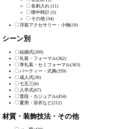
名刺入れ (11)
懐中時計 (5)
その他 (34)
洋装アクセサリー・小物(19)
シーン別
結婚式(209)
礼装・フォーマル(362)
準礼装・セミフォーマル(363)
パーティー・式典(359)
成人式(30)
七五三(6)
入卒式(67)
普段・カジュアル(454)
夏用・浴衣など(212)
材質・装飾技法・その他