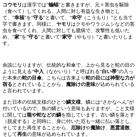
コウモリ
は漢字では‟
蝙蝠
”と書きますが、元々害虫を駆除
（食べて）してくれる、人間に対し有益な生き物とし
て、‟
幸福
”を‟
守る
”と書いて、“
幸守
（こうもり）”とも当て
字で書きます。同様に、
ヤモリ
はクモやワラジムシなどの害
虫を食べてくれ、人間に対しても臆病で、攻撃性も低いた
め、‟
家
”を‟
守る
”と書いて“
家守
（やもり）”と書いたりしま
す。
余談になりますが、伝統的な和傘で、上から見ると蛇の目の
ように見える“
中入
（なかいり）”と呼ばれる“
白い帯
”の入っ
た本来の
蛇の目傘
。こちらは古来より
蛇の目には神聖な力が
宿る
とされていることから、
魔除けの意味
が込められている
と言われています。
また日本の伝統文様のひとつ
鱗文様
。鱗には“さかなへん”が
付いているので、魚の鱗という意味もありますが、こと文様
に関しては
龍や蛇などの鱗
を指しています。古い鱗を落とす
（脱皮する）と同時に、身に付いた厄も一緒に払い落とし、
そしてまた再生することから、
厄除け
や
魔除け
、
悪霊退散
、
そして
再生
の意味が込められています。