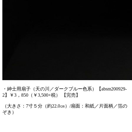
・紳士用扇子（天の川／ダークブルー色系）【absm200929-
2】￥3，850（￥3,500+税） 【完売】
（大きさ：7寸５分（約22.0㎝）/扇面：和紙／片面柄／箔の
ぞき）