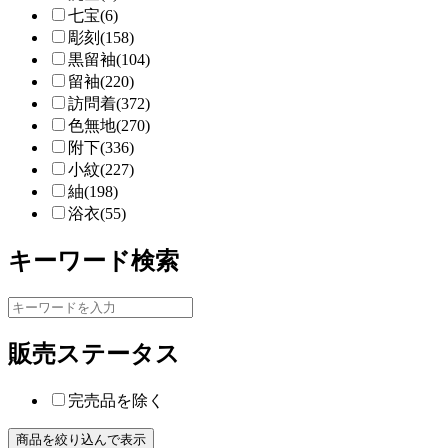
七宝(6)
彫刻(158)
黒留袖(104)
留袖(220)
訪問着(372)
色無地(270)
附下(336)
小紋(227)
紬(198)
浴衣(55)
キーワード検索
販売ステータス
完売品を除く