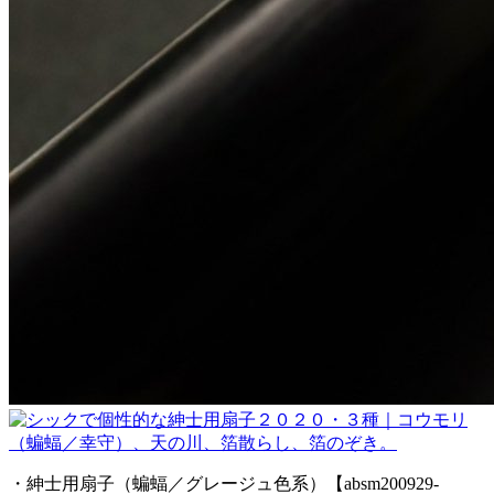
・紳士用扇子（蝙蝠／グレージュ色系）【absm200929-