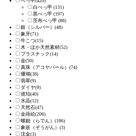
べっ甲(420)
白べっ甲 (131)
黒べっ甲 (197)
茨布べっ甲 (88)
銀（シルバー）(48)
象牙(71)
牛こつ(15)
木・ほか天然素材(52)
プラスチック(14)
金(50)
真珠（アコヤパール）(74)
珊瑚(38)
翡翠(9)
ダイヤ(9)
琥珀(40)
水晶(12)
天然石(47)
金蒔絵(206)
螺鈿（らでん）(186)
象嵌（ぞうがん）(3)
沈金(3)