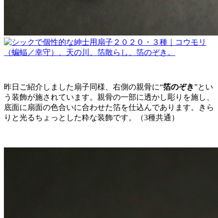
昨日ご紹介しました扇子同様、右側の親骨に“
箔のぞき
”とい
う装飾が施されています。親骨の一部に透かし彫りを施し、
底面に扇面の色合いに合わせた箔を仕込んであります。きら
りと光るちょっとした粋な装飾です。（3種共通）