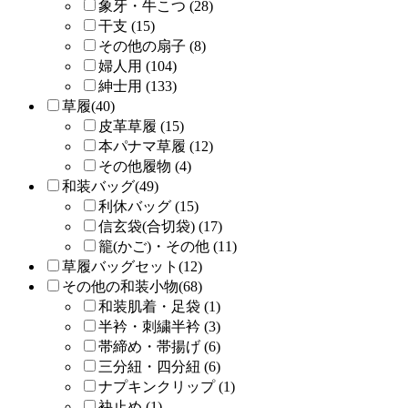
象牙・牛こつ (28)
干支 (15)
その他の扇子 (8)
婦人用 (104)
紳士用 (133)
草履(40)
皮革草履 (15)
本パナマ草履 (12)
その他履物 (4)
和装バッグ(49)
利休バッグ (15)
信玄袋(合切袋) (17)
籠(かご)・その他 (11)
草履バッグセット(12)
その他の和装小物(68)
和装肌着・足袋 (1)
半衿・刺繍半衿 (3)
帯締め・帯揚げ (6)
三分紐・四分紐 (6)
ナプキンクリップ (1)
袂止め (1)