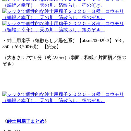
・紳士用扇子（箔散らし／黒色系）【absm200929-3】￥3，
850（￥3,500+税） 【完売】
（大きさ：7寸５分（約22.0㎝）/扇面：和紙／片面柄／箔の
ぞき）
《
紳士用扇子まとめ
》