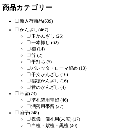
商品カテゴリー
新入荷商品(639)
かんざし(467)
玉かんざし (26)
一本挿し (62)
櫛 (14)
笄 (2)
平打ち (5)
バレッタ・ローマ留め (13)
干支かんざし (16)
稲穂かんざし (16)
昔のかんざし (4)
帯留(73)
準礼装用帯留 (46)
洒落用帯留 (27)
扇子(248)
祝儀・儀礼用(末広) (17)
白檀・紫檀・黒檀 (40)