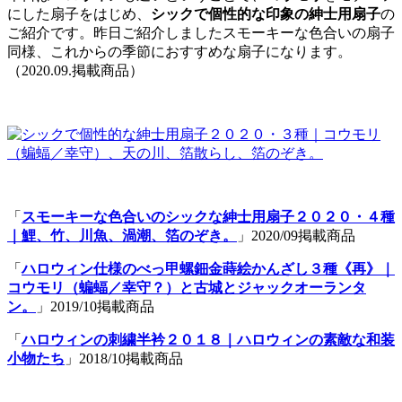
にした扇子をはじめ、
シックで個性的な印象の紳士用扇子
の
ご紹介です。昨日ご紹介しましたスモーキーな色合いの扇子
同様、これからの季節におすすめな扇子になります。
（2020.09.掲載商品）
「
スモーキーな色合いのシックな紳士用扇子２０２０・４種
｜鯉、竹、川魚、渦潮、箔のぞき。
」2020/09掲載商品
「
ハロウィン仕様のべっ甲螺鈿金蒔絵かんざし３種《再》｜
コウモリ（蝙蝠／幸守？）と古城とジャックオーランタ
ン。
」2019/10掲載商品
「
ハロウィンの刺繍半衿２０１８｜ハロウィンの素敵な和装
小物たち
」2018/10掲載商品