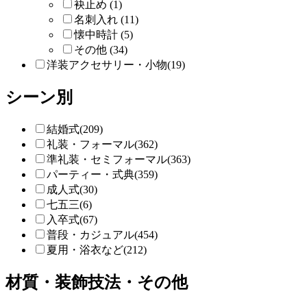
袂止め (1)
名刺入れ (11)
懐中時計 (5)
その他 (34)
洋装アクセサリー・小物(19)
シーン別
結婚式(209)
礼装・フォーマル(362)
準礼装・セミフォーマル(363)
パーティー・式典(359)
成人式(30)
七五三(6)
入卒式(67)
普段・カジュアル(454)
夏用・浴衣など(212)
材質・装飾技法・その他