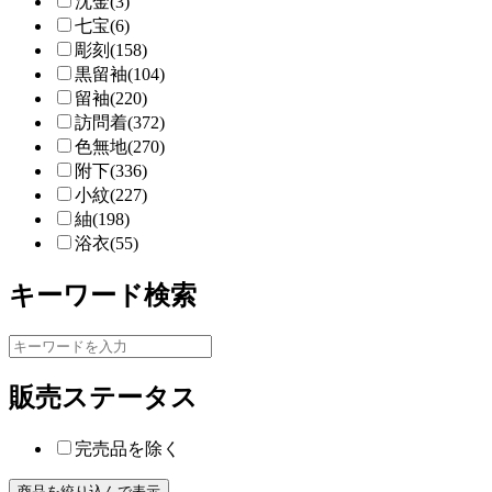
沈金(3)
七宝(6)
彫刻(158)
黒留袖(104)
留袖(220)
訪問着(372)
色無地(270)
附下(336)
小紋(227)
紬(198)
浴衣(55)
キーワード検索
販売ステータス
完売品を除く