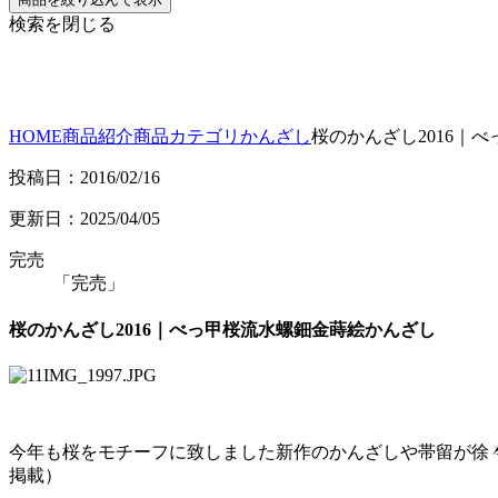
検索を閉じる
HOME
商品紹介
商品カテゴリ
かんざし
桜のかんざし2016｜
投稿日：2016/02/16
更新日：2025/04/05
完売
「完売」
桜のかんざし2016｜べっ甲桜流水螺鈿金蒔絵かんざし
今年も桜をモチーフに致しました新作のかんざしや帯留が徐々
掲載）