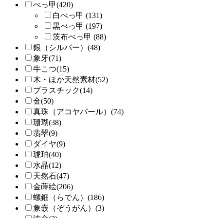
べっ甲(420)
白べっ甲 (131)
黒べっ甲 (197)
茨布べっ甲 (88)
銀（シルバー）(48)
象牙(71)
牛こつ(15)
木・ほか天然素材(52)
プラスチック(14)
金(50)
真珠（アコヤパール）(74)
珊瑚(38)
翡翠(9)
ダイヤ(9)
琥珀(40)
水晶(12)
天然石(47)
金蒔絵(206)
螺鈿（らでん）(186)
象嵌（ぞうがん）(3)