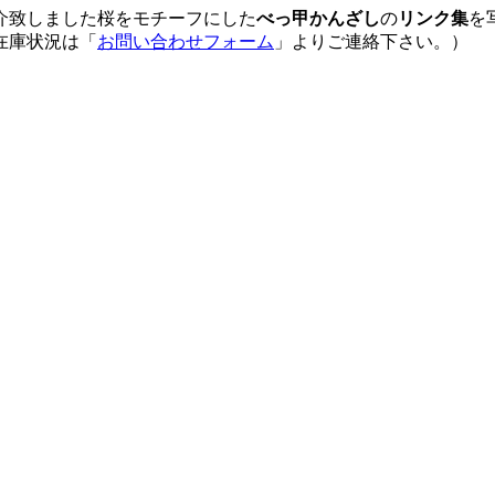
介致しました桜をモチーフにした
べっ甲かんざし
の
リンク集
を
在庫状況は「
お問い合わせフォーム
」よりご連絡下さい。）