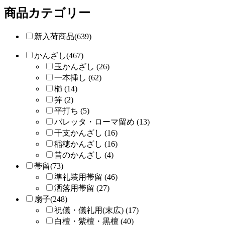
商品カテゴリー
新入荷商品(639)
かんざし(467)
玉かんざし (26)
一本挿し (62)
櫛 (14)
笄 (2)
平打ち (5)
バレッタ・ローマ留め (13)
干支かんざし (16)
稲穂かんざし (16)
昔のかんざし (4)
帯留(73)
準礼装用帯留 (46)
洒落用帯留 (27)
扇子(248)
祝儀・儀礼用(末広) (17)
白檀・紫檀・黒檀 (40)