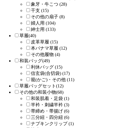
象牙・牛こつ (28)
干支 (15)
その他の扇子 (8)
婦人用 (104)
紳士用 (133)
草履(40)
皮革草履 (15)
本パナマ草履 (12)
その他履物 (4)
和装バッグ(49)
利休バッグ (15)
信玄袋(合切袋) (17)
籠(かご)・その他 (11)
草履バッグセット(12)
その他の和装小物(68)
和装肌着・足袋 (1)
半衿・刺繍半衿 (3)
帯締め・帯揚げ (6)
三分紐・四分紐 (6)
ナプキンクリップ (1)