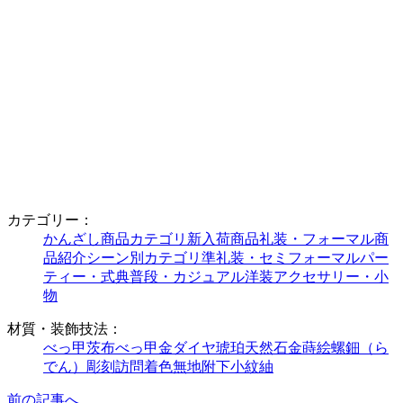
カテゴリー：
かんざし
商品カテゴリ
新入荷商品
礼装・フォーマル
商
品紹介
シーン別カテゴリ
準礼装・セミフォーマル
パー
ティー・式典
普段・カジュアル
洋装アクセサリー・小
物
材質・装飾技法：
べっ甲
茨布べっ甲
金
ダイヤ
琥珀
天然石
金蒔絵
螺鈿（ら
でん）
彫刻
訪問着
色無地
附下
小紋
紬
前の記事へ