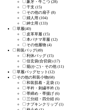
象牙・牛こつ (28)
干支 (15)
その他の扇子 (8)
婦人用 (104)
紳士用 (133)
草履(40)
皮革草履 (15)
本パナマ草履 (12)
その他履物 (4)
和装バッグ(49)
利休バッグ (15)
信玄袋(合切袋) (17)
籠(かご)・その他 (11)
草履バッグセット(12)
その他の和装小物(68)
和装肌着・足袋 (1)
半衿・刺繍半衿 (3)
帯締め・帯揚げ (6)
三分紐・四分紐 (6)
ナプキンクリップ (1)
袂止め (1)