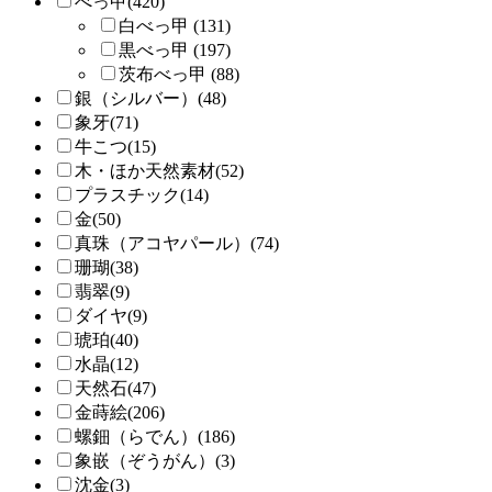
べっ甲(420)
白べっ甲 (131)
黒べっ甲 (197)
茨布べっ甲 (88)
銀（シルバー）(48)
象牙(71)
牛こつ(15)
木・ほか天然素材(52)
プラスチック(14)
金(50)
真珠（アコヤパール）(74)
珊瑚(38)
翡翠(9)
ダイヤ(9)
琥珀(40)
水晶(12)
天然石(47)
金蒔絵(206)
螺鈿（らでん）(186)
象嵌（ぞうがん）(3)
沈金(3)