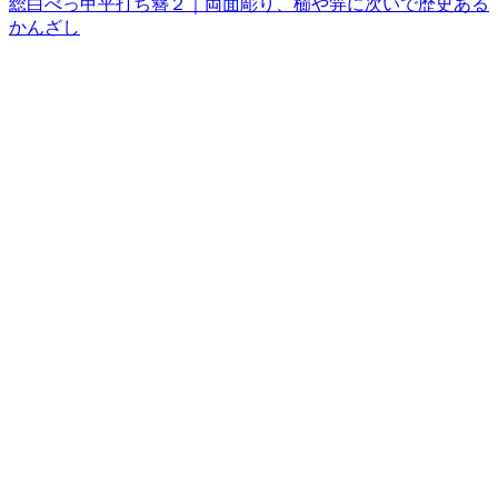
総白べっ甲平打ち簪２｜両面彫り、櫛や笄に次いで歴史ある
かんざし