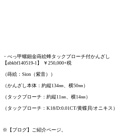
・べっ甲螺鈿金蒔絵蜂タックブローチ付かんざし
【abkbf140519-1】 ￥250,000+税
（蒔絵：Sion（紫音））
（かんざし本体：約縦134㎜、横50㎜）
（タックブローチ：約縦11㎜、横14㎜）
（タックブローチ：K18/D:0.01CT/黄蝶貝/オニキス）
※【ブログ】ご紹介ページ。