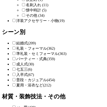
名刺入れ (11)
懐中時計 (5)
その他 (34)
洋装アクセサリー・小物(19)
シーン別
結婚式(209)
礼装・フォーマル(362)
準礼装・セミフォーマル(363)
パーティー・式典(359)
成人式(30)
七五三(6)
入卒式(67)
普段・カジュアル(454)
夏用・浴衣など(212)
材質・装飾技法・その他