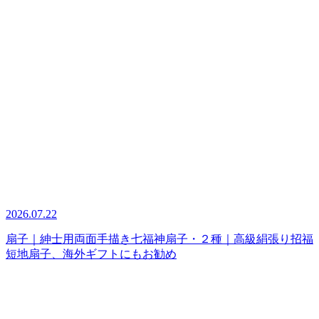
2026.07.22
扇子｜紳士用両面手描き七福神扇子・２種｜高級絹張り招福
短地扇子、海外ギフトにもお勧め