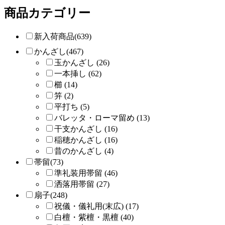
商品カテゴリー
新入荷商品(639)
かんざし(467)
玉かんざし (26)
一本挿し (62)
櫛 (14)
笄 (2)
平打ち (5)
バレッタ・ローマ留め (13)
干支かんざし (16)
稲穂かんざし (16)
昔のかんざし (4)
帯留(73)
準礼装用帯留 (46)
洒落用帯留 (27)
扇子(248)
祝儀・儀礼用(末広) (17)
白檀・紫檀・黒檀 (40)