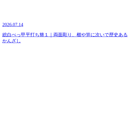
2026.07.14
総白べっ甲平打ち簪１｜両面彫り、櫛や笄に次いで歴史ある
かんざし