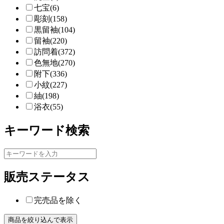
七宝(6)
彫刻(158)
黒留袖(104)
留袖(220)
訪問着(372)
色無地(270)
附下(336)
小紋(227)
紬(198)
浴衣(55)
キーワード検索
販売ステータス
完売品を除く