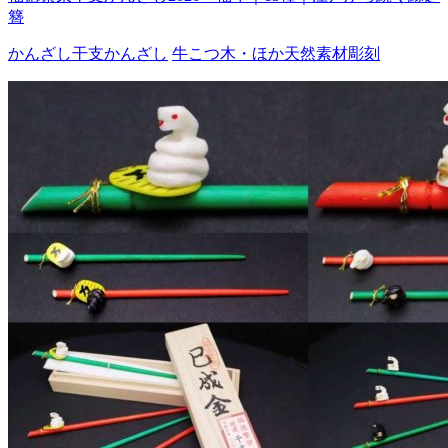
簪
かんざし
干支かんざし
牛こつ
木・ほか天然素材
彫刻