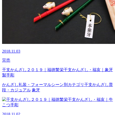
2018.11.03
完売
干支かんざし２０１９｜福徳繁栄干支かんざし・福亥｜象牙
製手彫
かんざし
礼装・フォーマル
シーン別カテゴリ
干支かんざし
普
段・カジュアル
象牙
2018.11.02