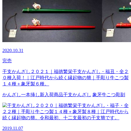
2020.10.31
完売
干支かんざし２０２１｜福徳繁栄干支かんざし・福丑・全２
０種入荷！｜江戸時代から続く縁起物の簪｜手彫り牛こつ製
１４種＋象牙製６種。
かんざし
一本挿し
新入荷商品
干支かんざし
象牙
牛こつ
彫刻
2019.11.07