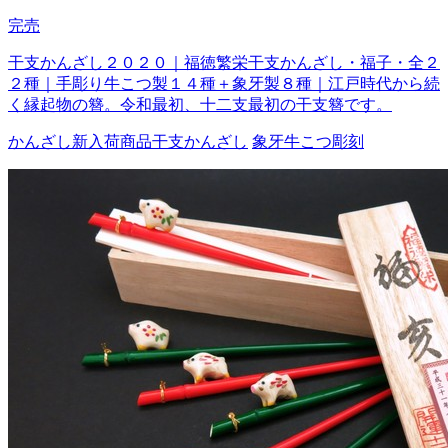
完売
干支かんざし２０２０｜福徳繁栄干支かんざし・福子・全２
２種｜手彫り牛こつ製１４種＋象牙製８種｜江戸時代から続
く縁起物の簪。令和最初、十二支最初の干支簪です。
かんざし
新入荷商品
干支かんざし
象牙
牛こつ
彫刻