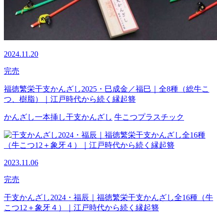
2024.11.20
完売
福徳繁栄干支かんざし2025・巳成金／福巳｜全8種（総牛こ
つ、樹脂）｜江戸時代から続く縁起簪
かんざし
一本挿し
干支かんざし
牛こつ
プラスチック
2023.11.06
完売
干支かんざし2024・福辰｜福徳繁栄干支かんざし全16種（牛
こつ12＋象牙４）｜江戸時代から続く縁起簪