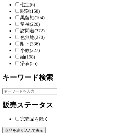
七宝(6)
彫刻(158)
黒留袖(104)
留袖(220)
訪問着(372)
色無地(270)
附下(336)
小紋(227)
紬(198)
浴衣(55)
キーワード検索
販売ステータス
完売品を除く