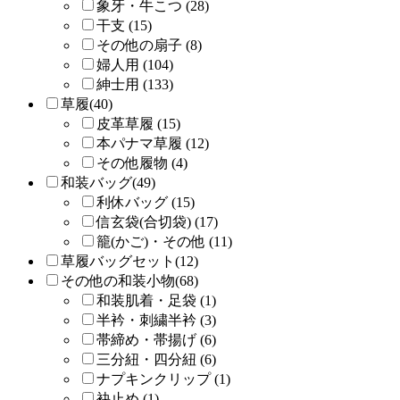
象牙・牛こつ (28)
干支 (15)
その他の扇子 (8)
婦人用 (104)
紳士用 (133)
草履(40)
皮革草履 (15)
本パナマ草履 (12)
その他履物 (4)
和装バッグ(49)
利休バッグ (15)
信玄袋(合切袋) (17)
籠(かご)・その他 (11)
草履バッグセット(12)
その他の和装小物(68)
和装肌着・足袋 (1)
半衿・刺繍半衿 (3)
帯締め・帯揚げ (6)
三分紐・四分紐 (6)
ナプキンクリップ (1)
袂止め (1)