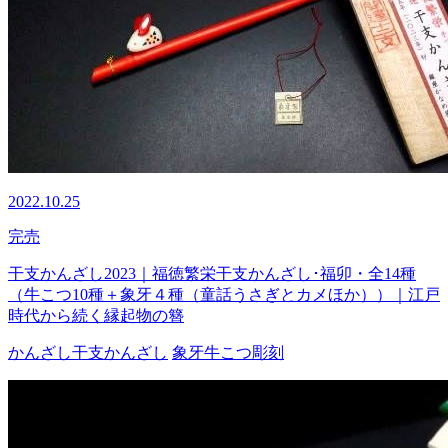
2022.10.25
完売
干支かんざし2023｜福徳繁栄干支かんざし･福卯・全14種
（牛こつ10種＋象牙４種（童話うさぎとカメほか））｜江戸
時代から続く縁起物の簪
かんざし
干支かんざし
象牙
牛こつ
彫刻