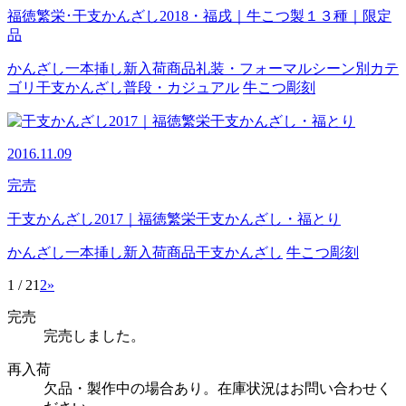
福徳繁栄･干支かんざし2018・福戌｜牛こつ製１３種｜限定
品
かんざし
一本挿し
新入荷商品
礼装・フォーマル
シーン別カテ
ゴリ
干支かんざし
普段・カジュアル
牛こつ
彫刻
2016.11.09
完売
干支かんざし2017｜福徳繁栄干支かんざし・福とり
かんざし
一本挿し
新入荷商品
干支かんざし
牛こつ
彫刻
1 / 2
1
2
»
完売
完売しました。
再入荷
欠品・製作中の場合あり。在庫状況はお問い合わせく