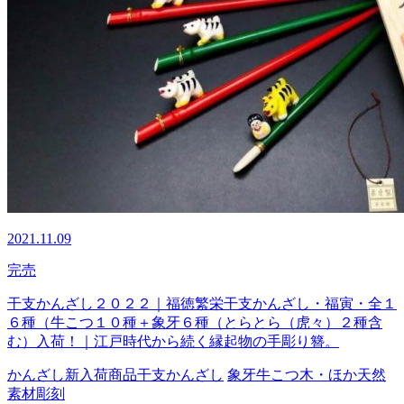
2021.11.09
完売
干支かんざし２０２２｜福徳繁栄干支かんざし・福寅・全１
６種（牛こつ１０種＋象牙６種（とらとら（虎々）２種含
む）入荷！｜江戸時代から続く縁起物の手彫り簪。
かんざし
新入荷商品
干支かんざし
象牙
牛こつ
木・ほか天然
素材
彫刻