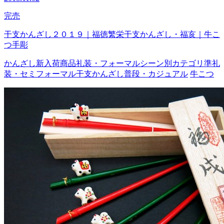
完売
干支かんざし２０１９｜福徳繁栄干支かんざし・福亥｜牛こ
つ手彫
かんざし
新入荷商品
礼装・フォーマル
シーン別カテゴリ
準礼
装・セミフォーマル
干支かんざし
普段・カジュアル
牛こつ