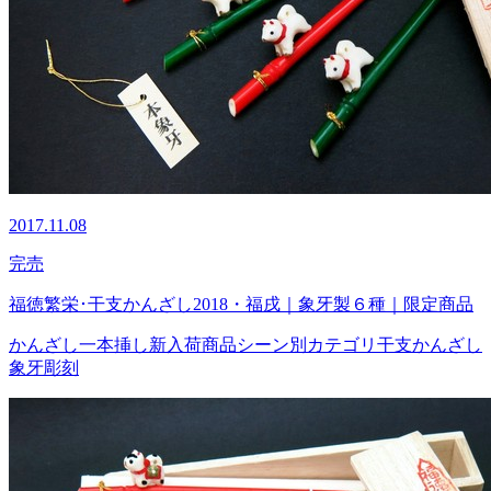
2017.11.08
完売
福徳繁栄･干支かんざし2018・福戌｜象牙製６種｜限定商品
かんざし
一本挿し
新入荷商品
シーン別カテゴリ
干支かんざし
象牙
彫刻