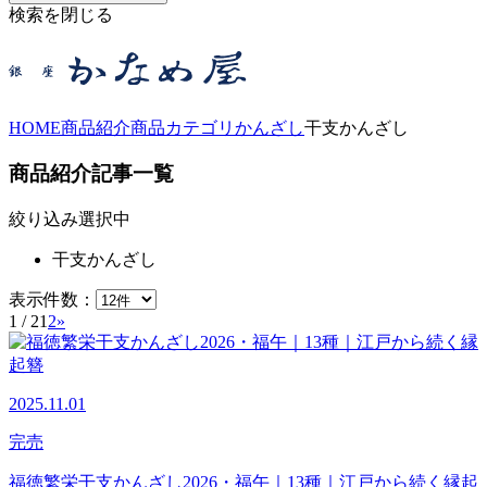
検索を閉じる
HOME
商品紹介
商品カテゴリ
かんざし
干支かんざし
商品紹介記事一覧
絞り込み選択中
干支かんざし
表示件数：
1 / 2
1
2
»
2025.11.01
完売
福徳繁栄干支かんざし2026・福午｜13種｜江戸から続く縁起