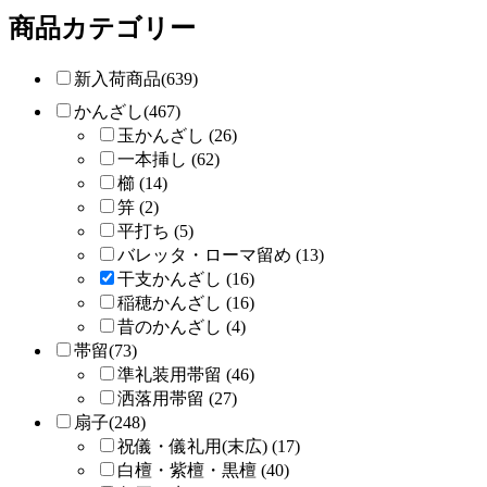
商品カテゴリー
新入荷商品(639)
かんざし(467)
玉かんざし (26)
一本挿し (62)
櫛 (14)
笄 (2)
平打ち (5)
バレッタ・ローマ留め (13)
干支かんざし (16)
稲穂かんざし (16)
昔のかんざし (4)
帯留(73)
準礼装用帯留 (46)
洒落用帯留 (27)
扇子(248)
祝儀・儀礼用(末広) (17)
白檀・紫檀・黒檀 (40)