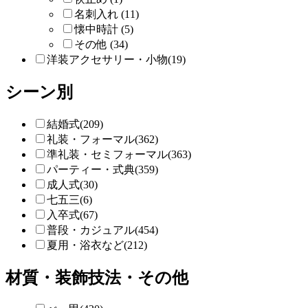
名刺入れ (11)
懐中時計 (5)
その他 (34)
洋装アクセサリー・小物(19)
シーン別
結婚式(209)
礼装・フォーマル(362)
準礼装・セミフォーマル(363)
パーティー・式典(359)
成人式(30)
七五三(6)
入卒式(67)
普段・カジュアル(454)
夏用・浴衣など(212)
材質・装飾技法・その他