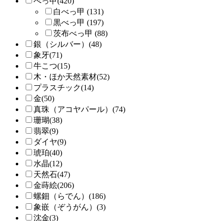
べっ甲(420)
白べっ甲 (131)
黒べっ甲 (197)
茨布べっ甲 (88)
銀（シルバー）(48)
象牙(71)
牛こつ(15)
木・ほか天然素材(52)
プラスチック(14)
金(50)
真珠（アコヤパール）(74)
珊瑚(38)
翡翠(9)
ダイヤ(9)
琥珀(40)
水晶(12)
天然石(47)
金蒔絵(206)
螺鈿（らでん）(186)
象嵌（ぞうがん）(3)
沈金(3)