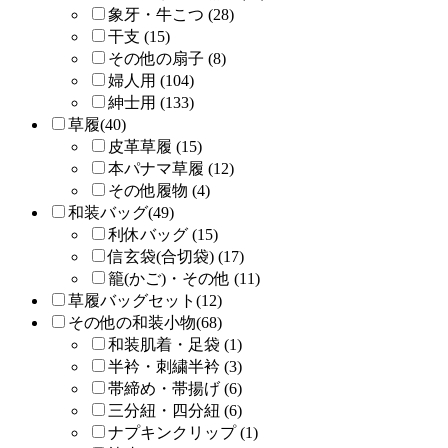
象牙・牛こつ (28)
干支 (15)
その他の扇子 (8)
婦人用 (104)
紳士用 (133)
草履(40)
皮革草履 (15)
本パナマ草履 (12)
その他履物 (4)
和装バッグ(49)
利休バッグ (15)
信玄袋(合切袋) (17)
籠(かご)・その他 (11)
草履バッグセット(12)
その他の和装小物(68)
和装肌着・足袋 (1)
半衿・刺繍半衿 (3)
帯締め・帯揚げ (6)
三分紐・四分紐 (6)
ナプキンクリップ (1)