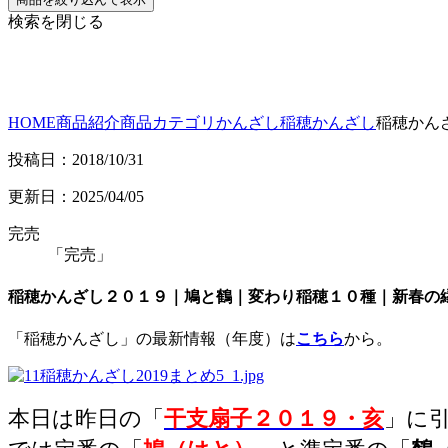
検索を閉じる
HOME
商品紹介
商品カテゴリ
かんざし
稲穂かんざし
稲穂かん
投稿日：2018/10/31
更新日：2025/04/05
完売
「完売」
稲穂かんざし２０１９｜鳩と鶴｜変わり稲穂１０種｜新春の
「稲穂かんざし」の最新情報（年度）は
こちら
から。
本日は昨日の「
干支扇子２０１９・亥
」に