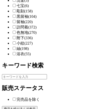
沈金(3)
七宝(6)
彫刻(158)
黒留袖(104)
留袖(220)
訪問着(372)
色無地(270)
附下(336)
小紋(227)
紬(198)
浴衣(55)
キーワード検索
販売ステータス
完売品を除く