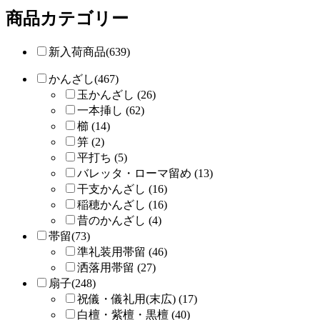
商品カテゴリー
新入荷商品(639)
かんざし(467)
玉かんざし (26)
一本挿し (62)
櫛 (14)
笄 (2)
平打ち (5)
バレッタ・ローマ留め (13)
干支かんざし (16)
稲穂かんざし (16)
昔のかんざし (4)
帯留(73)
準礼装用帯留 (46)
洒落用帯留 (27)
扇子(248)
祝儀・儀礼用(末広) (17)
白檀・紫檀・黒檀 (40)