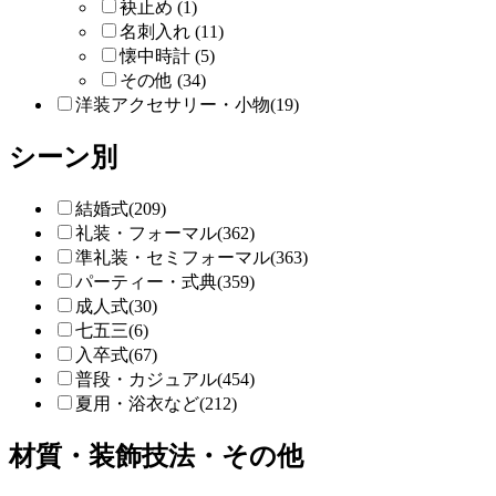
袂止め (1)
名刺入れ (11)
懐中時計 (5)
その他 (34)
洋装アクセサリー・小物(19)
シーン別
結婚式(209)
礼装・フォーマル(362)
準礼装・セミフォーマル(363)
パーティー・式典(359)
成人式(30)
七五三(6)
入卒式(67)
普段・カジュアル(454)
夏用・浴衣など(212)
材質・装飾技法・その他