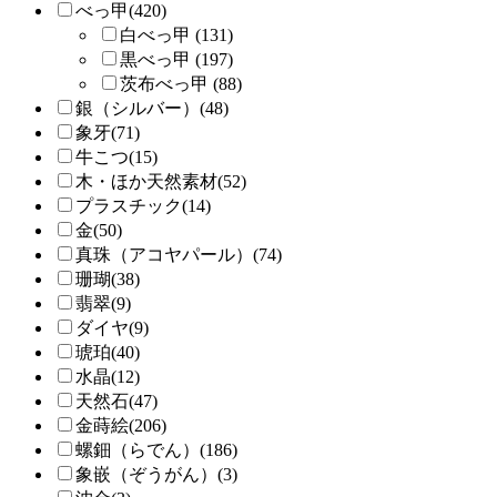
べっ甲(420)
白べっ甲 (131)
黒べっ甲 (197)
茨布べっ甲 (88)
銀（シルバー）(48)
象牙(71)
牛こつ(15)
木・ほか天然素材(52)
プラスチック(14)
金(50)
真珠（アコヤパール）(74)
珊瑚(38)
翡翠(9)
ダイヤ(9)
琥珀(40)
水晶(12)
天然石(47)
金蒔絵(206)
螺鈿（らでん）(186)
象嵌（ぞうがん）(3)