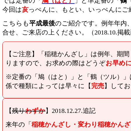
では定番の「
鳩（はと）
」と準定番の「
鶴
今回は
亥
っぺんに、もとい、いっぺんにご
こちらも
平成最後
のご紹介です。例年年内
合せ、ご来店の上ください。（2018.10.掲
【ご注意】「稲穂かんざし」は例年、期間
りますので、お求めの際はどうぞ
お早め
※定番の「鳩（はと）」と「鶴（ツル）」
係で種類によっては早々に【
完売
】してお
【
残り
わずか
】2018.12.27.追記
来年の「
稲穂かんざし・変わり稲穂かんざ