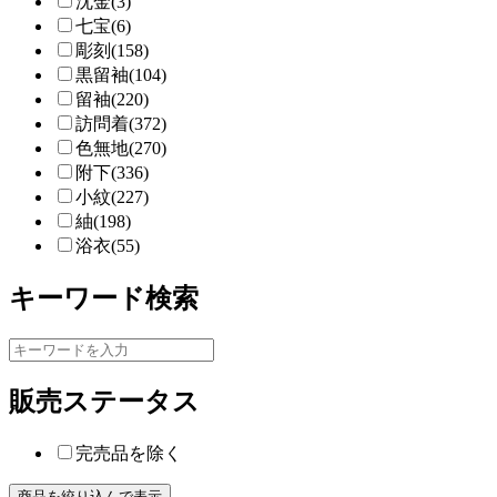
沈金(3)
七宝(6)
彫刻(158)
黒留袖(104)
留袖(220)
訪問着(372)
色無地(270)
附下(336)
小紋(227)
紬(198)
浴衣(55)
キーワード検索
販売ステータス
完売品を除く