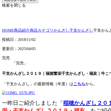
検索を閉じる
HOME
商品紹介
商品カテゴリ
かんざし
干支かんざし
干支かん
投稿日：2018/11/02
更新日：2025/04/05
完売
「完売」
干支かんざし２０１９｜福徳繁栄干支かんざし・福亥｜牛こ
「干支かんざし」の最新情報（年度）は
こちら
から。
一昨日ご紹介しました「
稲穂かんざし２０
栄・干支かんざし２０１９・福亥
」をご紹