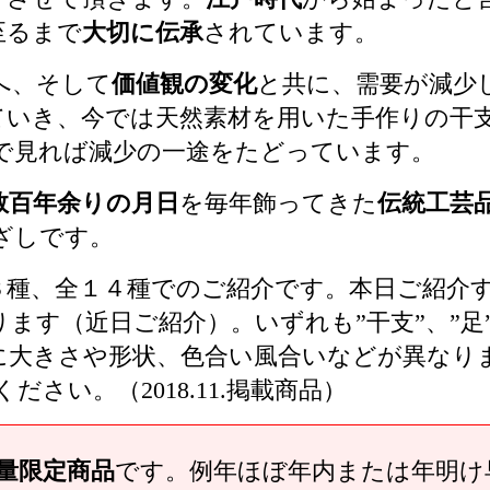
至るまで
大切に伝承
されています。
へ、そして
価値観の変化
と共に、需要が減少
ていき、今では天然素材を用いた手作りの干
で見れば減少の一途をたどっています。
数百年余りの月日
を毎年飾ってきた
伝統工芸
ざしです。
３種、全１４種でのご紹介です。本日ご紹介
ます（近日ご紹介）。いずれも”干支”、”
に大きさや形状、色合い風合いなどが異なり
い。（2018.11.掲載商品）
量限定商品
です。例年ほぼ年内または年明け