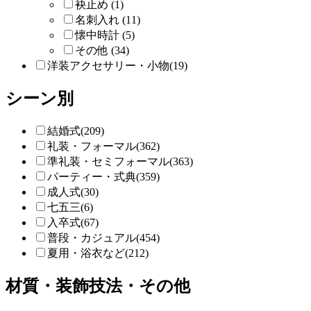
袂止め (1)
名刺入れ (11)
懐中時計 (5)
その他 (34)
洋装アクセサリー・小物(19)
シーン別
結婚式(209)
礼装・フォーマル(362)
準礼装・セミフォーマル(363)
パーティー・式典(359)
成人式(30)
七五三(6)
入卒式(67)
普段・カジュアル(454)
夏用・浴衣など(212)
材質・装飾技法・その他