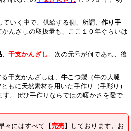
（アメブロ→）
していく中で、供給する側、所謂、
作り手
支かんざしの取扱量も、ここ１０年ぐらいは
品
、
干支かんざし
。次の元号が何であれ、後
する干支かんざしは、
牛こつ
製（牛の大腿
足”ともに天然素材を用いた手作り（手彫り）
ます。ぜひ手作りならではの暖かさを愛で
早々にはすべて【
完売
】しております。お