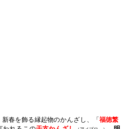
、新春を飾る縁起物のかんざし、「
福徳繁
言われるこの
干支かんざし
、
明