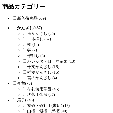
商品カテゴリー
新入荷商品(639)
かんざし(467)
玉かんざし (26)
一本挿し (62)
櫛 (14)
笄 (2)
平打ち (5)
バレッタ・ローマ留め (13)
干支かんざし (16)
稲穂かんざし (16)
昔のかんざし (4)
帯留(73)
準礼装用帯留 (46)
洒落用帯留 (27)
扇子(248)
祝儀・儀礼用(末広) (17)
白檀・紫檀・黒檀 (40)