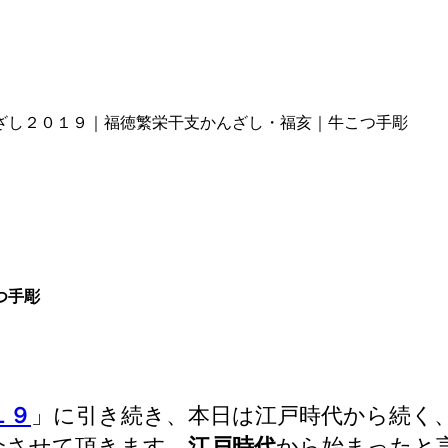
ざし２０１９｜福徳繁栄干支かんざし・福亥｜牛こつ手彫
つ手彫
１９
」に引き続き、本日は江戸時代から続く
介させて頂きます。
江戸時代
から始まったと