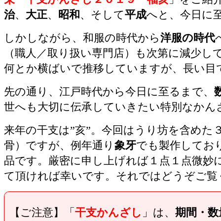
治
、
大正
、
昭和
、そして
平成
へと、今日に
しかしながら、和服の時代から
洋服の時代
（職人／取り扱い専門店）も次第に減少し
何とか横ばいで推移していますが、長い目
先の通り、江戸時代から今日に至るまで、
世へも大切に伝承していきたい特別なかん
来年の干支は”亥”。今回はうり坊を含めた
骨）ですが、例年通り
象牙
でも製作しており
品です。厳密に申し上げれば１点１点微妙
て頂ければ幸いです。それではどうぞご覧くださ
【ご注意】「
干支かんざし
」は、
期間・数