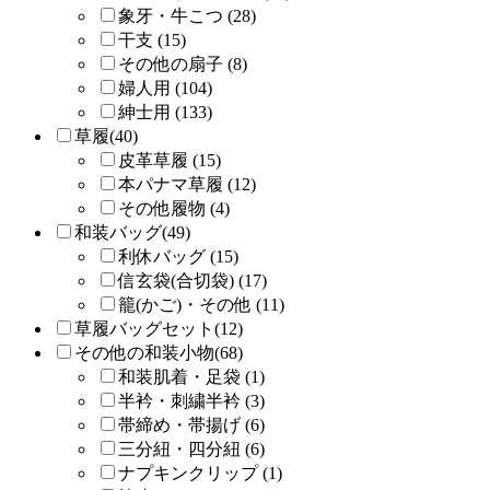
象牙・牛こつ (28)
干支 (15)
その他の扇子 (8)
婦人用 (104)
紳士用 (133)
草履(40)
皮革草履 (15)
本パナマ草履 (12)
その他履物 (4)
和装バッグ(49)
利休バッグ (15)
信玄袋(合切袋) (17)
籠(かご)・その他 (11)
草履バッグセット(12)
その他の和装小物(68)
和装肌着・足袋 (1)
半衿・刺繍半衿 (3)
帯締め・帯揚げ (6)
三分紐・四分紐 (6)
ナプキンクリップ (1)