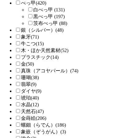
べっ甲(420)
白べっ甲 (131)
黒べっ甲 (197)
茨布べっ甲 (88)
銀（シルバー）(48)
象牙(71)
牛こつ(15)
木・ほか天然素材(52)
プラスチック(14)
金(50)
真珠（アコヤパール）(74)
珊瑚(38)
翡翠(9)
ダイヤ(9)
琥珀(40)
水晶(12)
天然石(47)
金蒔絵(206)
螺鈿（らでん）(186)
象嵌（ぞうがん）(3)