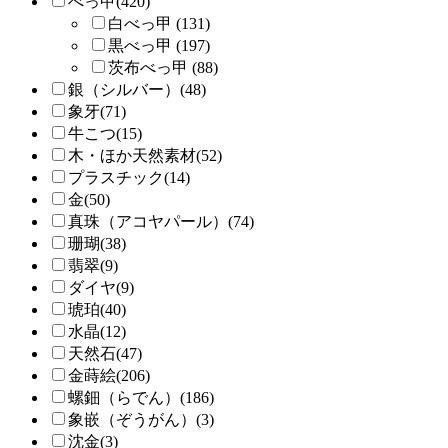
べっ甲(420)
白べっ甲 (131)
黒べっ甲 (197)
茨布べっ甲 (88)
銀（シルバー）(48)
象牙(71)
牛こつ(15)
木・ほか天然素材(52)
プラスチック(14)
金(50)
真珠（アコヤパール）(74)
珊瑚(38)
翡翠(9)
ダイヤ(9)
琥珀(40)
水晶(12)
天然石(47)
金蒔絵(206)
螺鈿（らでん）(186)
象嵌（ぞうがん）(3)
沈金(3)