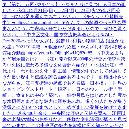
▼【第九十八回･東をどり】 ～東をどりに見つける日本の楽
しさ～ 今年は5月21日(日)、22日(月)、23日(火)の全八回公
演。ぜひお足を運んでみてください。 《チケット絶賛販売
中》➡ https://azuma-odori.net ▼かんざしの起源やべっ甲の歴
史などについて寄稿させていただきましたので、ぜひご覧く
ださい。 「中央区文化・国際交流振興会だより№74・
Dec.2020-べっ甲かんざし･髪飾り･和装小物専門店 銀座かな
め屋」2021/01掲載 ▼銀座かなめ屋・かんざし和装小物展示
館紹介動画 https://youtu.be/9ljiuqKwUQ8?t=85 《中央区まち
かど展示館とは》 《江戸開府以来400年の歴史と伝統を誇
る中央区に伝わる多様な文化資源を紹介》 中央区は江戸時
代より、わが国の文化・商工業・情報の中心として発展して
きた長い歴史と伝統を誇る由緒あるまちです。面積は小さい
ながらも、江戸五街道の起点である名橋「日本橋」、世界の
ショッピングストリート「銀座」、日本のウォール街「兜
町」、食文化の中心「築地」、佃や月島をはじめとした豊か
な水辺等さまざまな魅力に満ちあふれ、多くの人たちが集う
活気とにぎわいのまちとして、めざましい発展を遂げてきま
した。 以来400年余り、中央区は歴史と伝統を育み、江戸以
来の老舗や地域のお祭りなど、多様な文化資源が脈々と息づ
いています。 この中央区の魅力を皆様に広く知っていただ