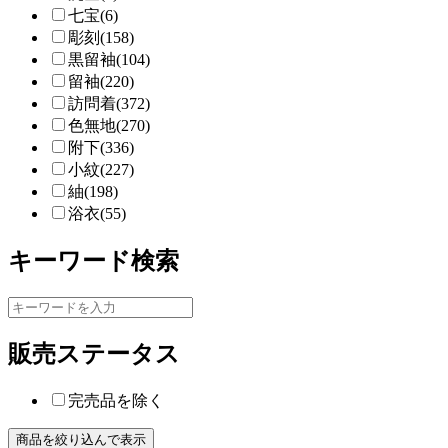
七宝(6)
彫刻(158)
黒留袖(104)
留袖(220)
訪問着(372)
色無地(270)
附下(336)
小紋(227)
紬(198)
浴衣(55)
キーワード検索
販売ステータス
完売品を除く