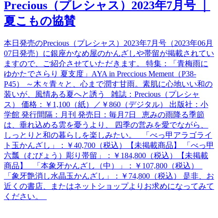
Precious（プレシャス）2023年7月号 ｜
夏こもの協賛
本日発売のPrecious（プレシャス）2023年7月号（2023年06月
07日発売）に銀座かなめ屋のかんざしや帯留が掲載されてい
ますので、ご紹介させていただきます。 特集：「青梅雨に
ゆかたでさらり 夏支度」AYA in Preccious Mement（P38-
P45） ～木々青々と、心まで潤す甘雨。素肌に心地いい和の
装いが、風情ある夏へと誘う 雑誌：Precious（プレシャ
ス） 価格：￥1,100（紙）／￥860（デジタル） 出版社：小
学館 発行間隔：月刊 発売日：毎月7日 恵みの雨降る季節
は、垂れ込める雲を憂うより、 四季の営みを愛でながら、
しっとりと和の暮らしを楽しみたい。 「べっ甲アラゴライ
ト玉かんざし」：￥40,700（税込）【未掲載商品】 「べっ甲
六瓢（むびょう）彫り帯留」：￥184,800（税込）【未掲載
商品】 「本象牙かんざし（中）」：￥107,800（税込）
「象牙艶消し水晶玉かんざし」：￥74,800（税込） 是非、お
近くの書店、またはネットショップよりお求めになってみて
ください。