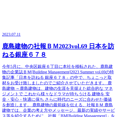
2023.07.11
鹿島建物の社報ＢＭ2023vol.69 日本を訪
ねる銀座６７８
今年5月に、中央区銀座６丁目に本社を移転された、鹿島建
物の企業誌ＢＭ[Building Management]2023 Summer vol.69の特
集記事「日本を訪ねる 銀座６７８」の中で、ちょこっと取
材をお受け致しましたのでご紹介させていただきます。 鹿
島建物 ～鹿島建物は、建物の生涯を見据えた総合的な マネ
ジメントで これから様々なドラマが待ちうける 建物を 安
全・安心・快適に保ち さらに時代のニーズに合わせた価値
を創造します。 鹿島建物の最前線を伝える、社報ＢＭ 鹿島
建物では、企業の考え方やメッセージ、最新の実績やサービ
ス等を紹介するために、社報「BM[Building Management]」を