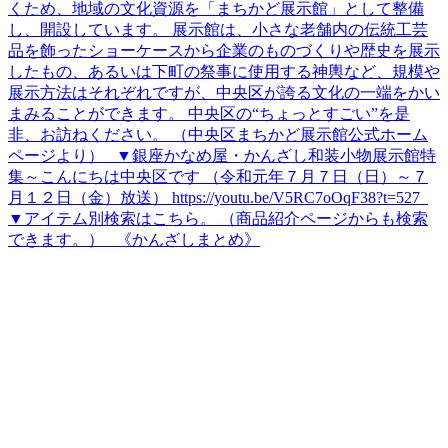
くため、地域の文化資源を「まちかど展示館」として整備
し、開設しています。 展示館は、小さな老舗内の伝統工芸
品を飾ったショーケースから企業のものづくりや歴史を展示
したもの、あるいは下町の祭事に使用する神輿など、規模や
展示方法はそれぞれですが、中央区が誇る文化の一端をかい
まみることができます。 中央区の“ちょっとすごい”を是
非、お訪ねください。 （中央区まちかど展示館公式ホーム
ページより） ▼銀座かなめ屋・かんざし和装小物展示館特
集～こんにちは中央区です （令和元年７月７日（日）～７
月１２日（金）放送） https://youtu.be/V5RC7oOqF38?t=527
▼アイテム別検索はこちら。 （商品紹介ページからも検索
できます。） 《かんざしまとめ》