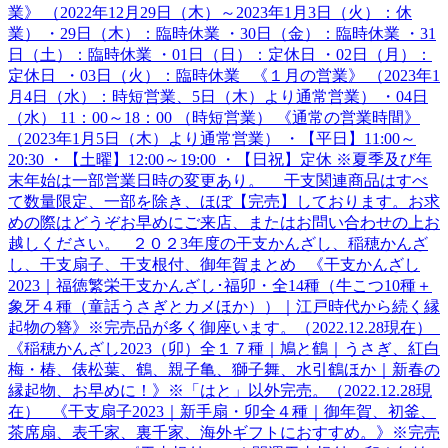
業》 （2022年12月29日（木）～2023年1月3日（火）：休
業） ・29日（木）：臨時休業 ・30日（金）：臨時休業 ・31
日（土）：臨時休業 ・01日（日）：定休日 ・02日（月）：
定休日 ・03日（火）：臨時休業 《１月の営業》 （2023年1
月4日（水）：時短営業、5日（木）より通常営業） ・04日
（水） 11：00～18：00 （時短営業） 《通常の営業時間》
（2023年1月5日（木）より通常営業） ・【平日】11:00～
20:30 ・【土曜】12:00～19:00 ・【日祝】定休 ※夏季及び年
末年始は一部営業日時の変更あり。 干支関連商品はすべ
て数量限定、一部を除き、ほぼ【完売】しております。お求
めの際はどうぞお早めにご来店、またはお問い合わせの上お
越しください。 ２０２3年度の干支かんざし、稲穂かんざ
し、干支扇子、干支根付、御年賀まとめ 《干支かんざし
2023｜福徳繁栄干支かんざし･福卯・全14種（牛こつ10種＋
象牙４種（童話うさぎとカメほか））｜江戸時代から続く縁
起物の簪》※完売品が多く御座います。（2022.12.28現在）
《稲穂かんざし2023（卯）全１７種｜鳩と鶴｜うさぎ、紅白
梅・椿、俵松葉、鶴、親子亀、獅子舞、水引鶴ほか｜新春の
縁起物、お早めに！》※「はと」以外完売。（2022.12.28現
在） 《干支扇子2023｜新手扇・卯全４種｜御年賀、初釜、
茶席扇、表千家、裏千家、海外ギフトにおすすめ。》※完売