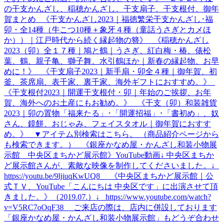
の干支かんざし、稲穂かんざし、干支扇子、干支根付、御年
賀まとめ 《干支かんざし2023｜福徳繁栄干支かんざし･福
卯・全14種（牛こつ10種＋象牙４種（童話うさぎとカメほ
か））｜江戸時代から続く縁起物の簪》 《稲穂かんざし
2023（卯）全１７種｜鳩と鶴｜うさぎ、紅白梅・椿、俵松
葉、鶴、親子亀、獅子舞、水引鶴ほか｜新春の縁起物、お早
めに！》 《干支扇子2023｜新手扇・卯全４種｜御年賀、初
釜、茶席扇、表千家、裏千家、海外ギフトにおすすめ。》
《干支根付2023｜開運干支根付・卯｜年始のご挨拶、お年
賀、海外へのお土産にもお勧め。》 《干支（卯）和装雑貨
2023｜卯の置物「福来たる」･「開運招福」･「書初め」、奴
さん、鏡餅、おじゃみ、フェイスタオル｜御年賀におすす
め。》 ▼アイテム別検索はこちら。 （商品紹介ページから
も検索できます。） 《銀座かなめ屋・かんざし和装小物展
示館 中央区まちかど展示館》YouTube動画↓ 中央区まちか
ど展示館さんが、素敵な映像を制作してくださいました。↓
https://youtu.be/9ljiuqKwUQ8 《中央区まちかど展示館｜公
式ＴＶ、YouTube「こんにちは 中央区です」に出演させて頂
きました。》（2019.07.）↓ https://www.youtube.com/watch?
v=V5RC7oOqF38 ご来店の際は、店内に併設しております
「銀座かなめ屋・かんざし和装小物展示館」もどうぞ合わせ