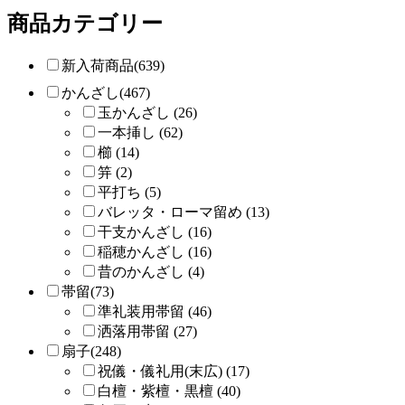
商品カテゴリー
新入荷商品(639)
かんざし(467)
玉かんざし (26)
一本挿し (62)
櫛 (14)
笄 (2)
平打ち (5)
バレッタ・ローマ留め (13)
干支かんざし (16)
稲穂かんざし (16)
昔のかんざし (4)
帯留(73)
準礼装用帯留 (46)
洒落用帯留 (27)
扇子(248)
祝儀・儀礼用(末広) (17)
白檀・紫檀・黒檀 (40)