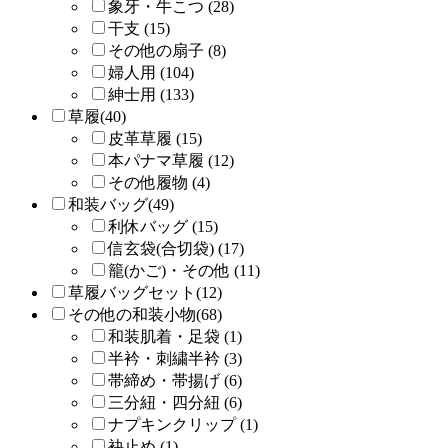
象牙・牛こつ (28)
干支 (15)
その他の扇子 (8)
婦人用 (104)
紳士用 (133)
草履(40)
皮革草履 (15)
本パナマ草履 (12)
その他履物 (4)
和装バッグ(49)
利休バッグ (15)
信玄袋(合切袋) (17)
籠(かご)・その他 (11)
草履バッグセット(12)
その他の和装小物(68)
和装肌着・足袋 (1)
半衿・刺繍半衿 (3)
帯締め・帯揚げ (6)
三分紐・四分紐 (6)
ナプキンクリップ (1)
袂止め (1)