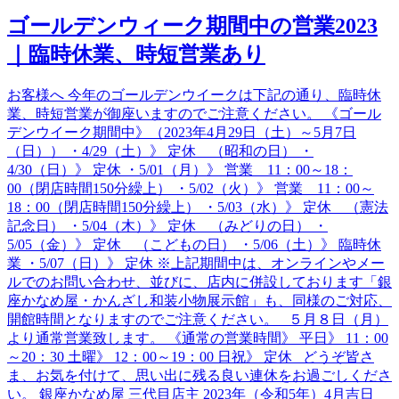
ゴールデンウィーク期間中の営業2023
｜臨時休業、時短営業あり
お客様へ 今年のゴールデンウイークは下記の通り、臨時休
業、時短営業が御座いますのでご注意ください。 《ゴール
デンウイーク期間中》（2023年4月29日（土）～5月7日
（日）） ・4/29（土）》 定休 （昭和の日） ・
4/30（日）》 定休 ・5/01（月）》 営業 11：00～18：
00（閉店時間150分繰上） ・5/02（火）》 営業 11：00～
18：00（閉店時間150分繰上） ・5/03（水）》 定休 （憲法
記念日） ・5/04（木）》 定休 （みどりの日） ・
5/05（金）》 定休 （こどもの日） ・5/06（土）》 臨時休
業 ・5/07（日）》 定休 ※上記期間中は、オンラインやメー
ルでのお問い合わせ、並びに、店内に併設しております「銀
座かなめ屋・かんざし和装小物展示館」も、同様のご対応、
開館時間となりますのでご注意ください。 ５月８日（月）
より通常営業致します。 《通常の営業時間》 平日》 11：00
～20：30 土曜》 12：00～19：00 日祝》 定休 どうぞ皆さ
ま、お気を付けて、思い出に残る良い連休をお過ごしくださ
い。 銀座かなめ屋 三代目店主 2023年（令和5年）4月吉日