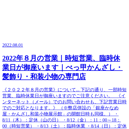
2022.08.01
2022年８月の営業｜時短営業、臨時休
業日が御座います｜べっ甲かんざし・
髪飾り・和装小物の専門店
《２０２２年８月の営業》について... 下記の通り、一部時短
営業、臨時休業日が御座いますのでご注意ください。 《イ
ンターネット（メール）でのお問い合わせも、下記営業日時
でのご対応となります。》 （※弊店併設の「銀座かなめ
屋・かんざし和装小物展示館」の開館日時も同様。） ・
8/11（木）：定休（山の日） ・8/12（金）：11：00～18：
00（時短営業） ・8/13（土）：臨時休業 ・8/14（日）：定休