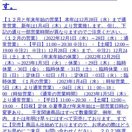
す。
【１２月と年末年始の営業】 本年は12月28日（水）まで通
常営業、新年は1月4日（木）より営業致します。 但し、下
記の通り一部営業時間が異なりますのでご注意ください。
《１２月の営業》 （2022年12月1日（水）～28日（水）：通
常営業） ・【平日】11:00～20:30 ※注1） ・【土曜】12:00～
19:00 ※注2） ※注1）12月28日（水）まで。 ※注2）12月24
日（土）まで。 《年末年始の休業》 （2022年12月29日
（木）～2023年1月3日（火）：休業） ・29日（木）：臨時
休業 ・30日（金）：臨時休業 ・31日（土）：臨時休業 ・01
日（日）：定休日 ・02日（月）：定休日 ・03日（火）：臨
時休業 《１月の営業》 （2023年1月4日（水）：時短営業、
5日（木）より通常営業） ・04日（水） 11：00～18：
00 （時短営業） 《通常の営業時間》 （2023年1月5日（木）
より通常営業） ・【平日】11:00～20:30 ・【土曜】12:00～
19:00 ・【日祝】定休 ※夏季及び年末年始は一部営業日時の
変更あり。 干支関連商品はすべて数量限定、例年、年
内、または年明け早々にはすべて完売しております。 すで
に【完売】商品も出始めておりますので、お求めの際はどう
ぞお早めにご来店、お問い合わせください。 ２０２3年度