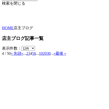
検索を閉じる
HOME
店主ブログ
店主ブログ記事一覧
表示件数：
4 / 50
« 先頭
«
...
2
3
4
5
6
...
10
20
30
...
»
最後 »