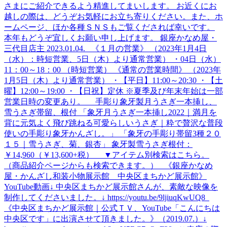
さまにご紹介できるよう精進してまいします。 お近くにお
越しの際は、どうぞお気軽にお立ち寄りください。また、ホ
ームページ、ほか各種ＳＮＳもご覧くだされば幸いです。
本年もどうぞ宜しくお願い申し上げます。 銀座かなめ屋・
三代目店主 2023.01.04. 《１月の営業》 （2023年1月4日
（水）：時短営業、5日（木）より通常営業） ・04日（水）
11：00～18：00 （時短営業） 《通常の営業時間》 （2023年
1月5日（木）より通常営業） ・【平日】11:00～20:30 ・【土
曜】12:00～19:00 ・【日祝】定休 ※夏季及び年末年始は一部
営業日時の変更あり。 手彫り象牙製月うさぎ一本挿し、
雪うさぎ帯留、根付 「象牙月うさぎ一本挿し2022｜満月を
背に元気よく飛び跳ねる可愛らしいうさぎ｜粋で贅沢な普段
使いの手彫り象牙かんざし。」 「象牙の手彫り帯留3種２０
１５｜雪うさぎ、菊、銀杏」 象牙製雪うさぎ根付：
￥14,960（￥13,600+税） ▼アイテム別検索はこちら。
（商品紹介ページからも検索できます。） 《銀座かなめ
屋・かんざし和装小物展示館 中央区まちかど展示館》
YouTube動画↓ 中央区まちかど展示館さんが、素敵な映像を
制作してくださいました。↓ https://youtu.be/9ljiuqKwUQ8
《中央区まちかど展示館｜公式ＴＶ、YouTube「こんにちは
中央区です」に出演させて頂きました。》（2019.07.）↓