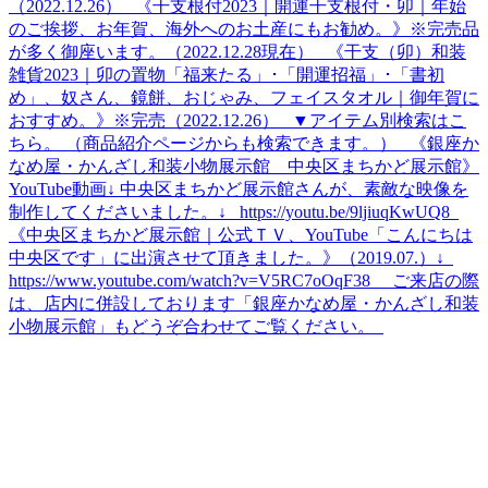
（2022.12.26） 《干支根付2023｜開運干支根付・卯｜年始
のご挨拶、お年賀、海外へのお土産にもお勧め。》※完売品
が多く御座います。（2022.12.28現在） 《干支（卯）和装
雑貨2023｜卯の置物「福来たる」･「開運招福」･「書初
め」、奴さん、鏡餅、おじゃみ、フェイスタオル｜御年賀に
おすすめ。》※完売（2022.12.26） ▼アイテム別検索はこ
ちら。 （商品紹介ページからも検索できます。） 《銀座か
なめ屋・かんざし和装小物展示館 中央区まちかど展示館》
YouTube動画↓ 中央区まちかど展示館さんが、素敵な映像を
制作してくださいました。↓ https://youtu.be/9ljiuqKwUQ8
《中央区まちかど展示館｜公式ＴＶ、YouTube「こんにちは
中央区です」に出演させて頂きました。》（2019.07.）↓
https://www.youtube.com/watch?v=V5RC7oOqF38 ご来店の際
は、店内に併設しております「銀座かなめ屋・かんざし和装
小物展示館」もどうぞ合わせてご覧ください。