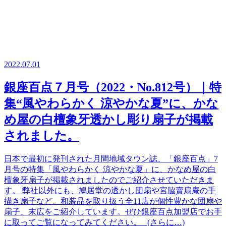
2022.07.01
銀座百点７月号（2022・No.812号）｜特
集“風やわらかく 涼やかな夏”に、かな
め屋の白檀象牙透かし彫り扇子が掲載
されました。
日本で最初に発刊された月間地域タウン誌、「銀座百点」7
月号の特集「風やわらかく 涼やかな夏」に、かなめ屋の白
檀象牙扇子が掲載されましたのでご紹介させていただきま
す。 弊社以外にも、鳩居堂の透かし団扇や宮脇賣扇庵の手
描き扇子など、和装品を取り扱う全11店が個性豊かな団扇や
扇子、末広をご紹介しています。ぜひ銀座百点加盟店でお手
に取ってご覧になってみてください。 (さらに…)