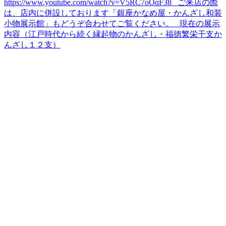
https://www.youtube.com/watch?v=V5RC7oOqF38 ご来店の際
は、店内に併設しております「銀座かなめ屋・かんざし和装
小物展示館」もどうぞ合わせてご覧ください。 現在の展示
内容（江戸時代から続く縁起物のかんざし・福徳繁栄干支か
んざし１２支）