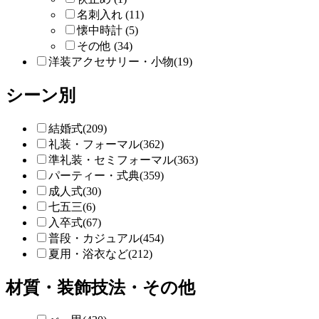
名刺入れ (11)
懐中時計 (5)
その他 (34)
洋装アクセサリー・小物(19)
シーン別
結婚式(209)
礼装・フォーマル(362)
準礼装・セミフォーマル(363)
パーティー・式典(359)
成人式(30)
七五三(6)
入卒式(67)
普段・カジュアル(454)
夏用・浴衣など(212)
材質・装飾技法・その他