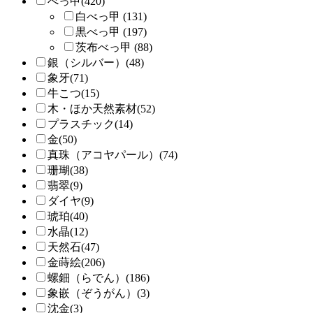
べっ甲(420)
白べっ甲 (131)
黒べっ甲 (197)
茨布べっ甲 (88)
銀（シルバー）(48)
象牙(71)
牛こつ(15)
木・ほか天然素材(52)
プラスチック(14)
金(50)
真珠（アコヤパール）(74)
珊瑚(38)
翡翠(9)
ダイヤ(9)
琥珀(40)
水晶(12)
天然石(47)
金蒔絵(206)
螺鈿（らでん）(186)
象嵌（ぞうがん）(3)
沈金(3)