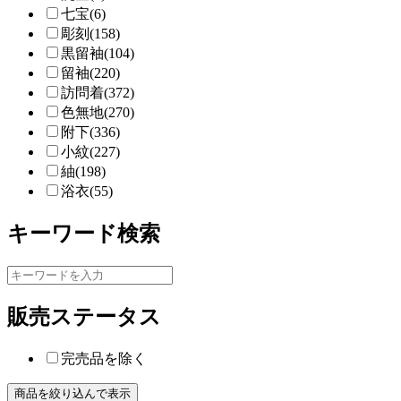
七宝(6)
彫刻(158)
黒留袖(104)
留袖(220)
訪問着(372)
色無地(270)
附下(336)
小紋(227)
紬(198)
浴衣(55)
キーワード検索
販売ステータス
完売品を除く