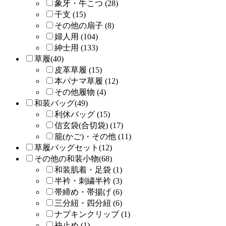
象牙・牛こつ (28)
干支 (15)
その他の扇子 (8)
婦人用 (104)
紳士用 (133)
草履(40)
皮革草履 (15)
本パナマ草履 (12)
その他履物 (4)
和装バッグ(49)
利休バッグ (15)
信玄袋(合切袋) (17)
籠(かご)・その他 (11)
草履バッグセット(12)
その他の和装小物(68)
和装肌着・足袋 (1)
半衿・刺繍半衿 (3)
帯締め・帯揚げ (6)
三分紐・四分紐 (6)
ナプキンクリップ (1)
袂止め (1)