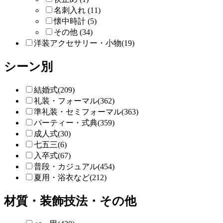
名刺入れ (11)
懐中時計 (5)
その他 (34)
洋装アクセサリー・小物(19)
シーン別
結婚式(209)
礼装・フォーマル(362)
準礼装・セミフォーマル(363)
パーティー・式典(359)
成人式(30)
七五三(6)
入卒式(67)
普段・カジュアル(454)
夏用・浴衣など(212)
材質・装飾技法・その他