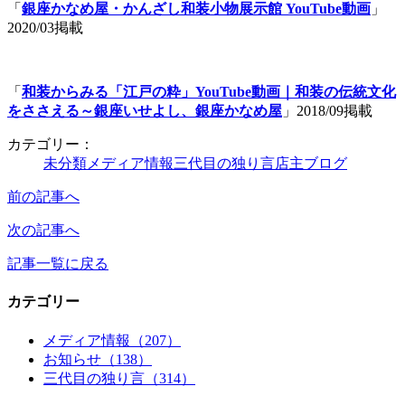
「
銀座かなめ屋・かんざし和装小物展示館 YouTube動画
」
2020/03掲載
「
和装からみる「江戸の粋」YouTube動画｜和装の伝統文化
をささえる～銀座いせよし、銀座かなめ屋
」2018/09掲載
カテゴリー：
未分類
メディア情報
三代目の独り言
店主ブログ
前の記事へ
次の記事へ
記事一覧に戻る
カテゴリー
メディア情報（207）
お知らせ（138）
三代目の独り言（314）