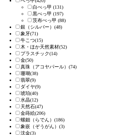
べっ甲(420)
白べっ甲 (131)
黒べっ甲 (197)
茨布べっ甲 (88)
銀（シルバー）(48)
象牙(71)
牛こつ(15)
木・ほか天然素材(52)
プラスチック(14)
金(50)
真珠（アコヤパール）(74)
珊瑚(38)
翡翠(9)
ダイヤ(9)
琥珀(40)
水晶(12)
天然石(47)
金蒔絵(206)
螺鈿（らでん）(186)
象嵌（ぞうがん）(3)
沈金(3)