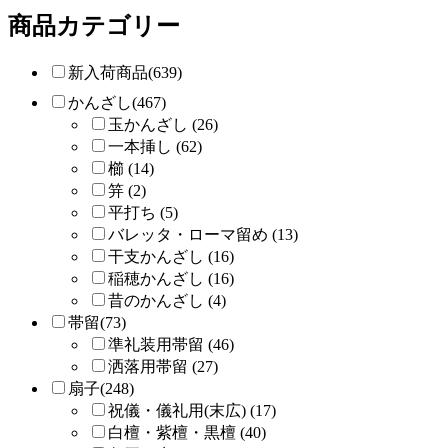
商品カテゴリー
新入荷商品(639)
かんざし(467)
玉かんざし (26)
一本挿し (62)
櫛 (14)
笄 (2)
平打ち (5)
バレッタ・ローマ留め (13)
干支かんざし (16)
稲穂かんざし (16)
昔のかんざし (4)
帯留(73)
準礼装用帯留 (46)
洒落用帯留 (27)
扇子(248)
祝儀・儀礼用(末広) (17)
白檀・紫檀・黒檀 (40)