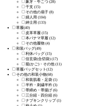
象牙・牛こつ (28)
干支 (15)
その他の扇子 (8)
婦人用 (104)
紳士用 (133)
草履(40)
皮革草履 (15)
本パナマ草履 (12)
その他履物 (4)
和装バッグ(49)
利休バッグ (15)
信玄袋(合切袋) (17)
籠(かご)・その他 (11)
草履バッグセット(12)
その他の和装小物(68)
和装肌着・足袋 (1)
半衿・刺繍半衿 (3)
帯締め・帯揚げ (6)
三分紐・四分紐 (6)
ナプキンクリップ (1)
袂止め (1)