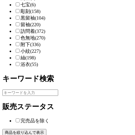
七宝(6)
彫刻(158)
黒留袖(104)
留袖(220)
訪問着(372)
色無地(270)
附下(336)
小紋(227)
紬(198)
浴衣(55)
キーワード検索
販売ステータス
完売品を除く