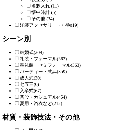
名刺入れ (11)
懐中時計 (5)
その他 (34)
洋装アクセサリー・小物(19)
シーン別
結婚式(209)
礼装・フォーマル(362)
準礼装・セミフォーマル(363)
パーティー・式典(359)
成人式(30)
七五三(6)
入卒式(67)
普段・カジュアル(454)
夏用・浴衣など(212)
材質・装飾技法・その他