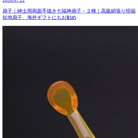
2026.07.22
扇子｜紳士用両面手描き七福神扇子・２種｜高級絹張り招福
短地扇子、海外ギフトにもお勧め