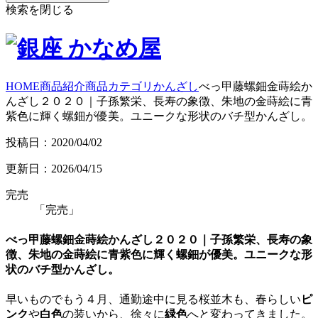
検索を閉じる
HOME
商品紹介
商品カテゴリ
かんざし
べっ甲藤螺鈿金蒔絵か
んざし２０２０｜子孫繁栄、長寿の象徴、朱地の金蒔絵に青
紫色に輝く螺鈿が優美。ユニークな形状のバチ型かんざし。
投稿日：2020/04/02
更新日：2026/04/15
完売
「完売」
べっ甲藤螺鈿金蒔絵かんざし２０２０｜子孫繁栄、長寿の象
徴、朱地の金蒔絵に青紫色に輝く螺鈿が優美。ユニークな形
状のバチ型かんざし。
早いものでもう４月、通勤途中に見る桜並木も、春らしい
ピ
ンク
や
白色
の装いから、徐々に
緑色
へと変わってきました。