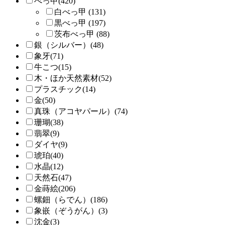
べっ甲(420)
白べっ甲 (131)
黒べっ甲 (197)
茨布べっ甲 (88)
銀（シルバー）(48)
象牙(71)
牛こつ(15)
木・ほか天然素材(52)
プラスチック(14)
金(50)
真珠（アコヤパール）(74)
珊瑚(38)
翡翠(9)
ダイヤ(9)
琥珀(40)
水晶(12)
天然石(47)
金蒔絵(206)
螺鈿（らでん）(186)
象嵌（ぞうがん）(3)
沈金(3)