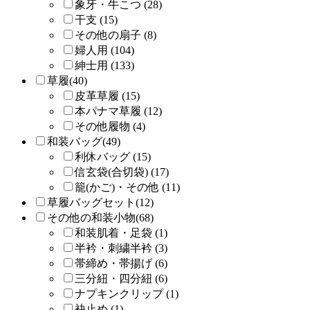
象牙・牛こつ (28)
干支 (15)
その他の扇子 (8)
婦人用 (104)
紳士用 (133)
草履(40)
皮革草履 (15)
本パナマ草履 (12)
その他履物 (4)
和装バッグ(49)
利休バッグ (15)
信玄袋(合切袋) (17)
籠(かご)・その他 (11)
草履バッグセット(12)
その他の和装小物(68)
和装肌着・足袋 (1)
半衿・刺繍半衿 (3)
帯締め・帯揚げ (6)
三分紐・四分紐 (6)
ナプキンクリップ (1)
袂止め (1)