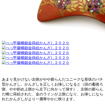
あまり見かけない左側がやや膨らんだユニークな形状のバチ
型かんざし。かんざしを正しくお挿しになると（頭の
右
後ろ
側、やや斜め上側から左下に向かって挿す）、左側の膨らん
だ峰に蒔絵された、金のラインが上側になり、お挿しになら
れたかんざしがより一層華やかに映ります。