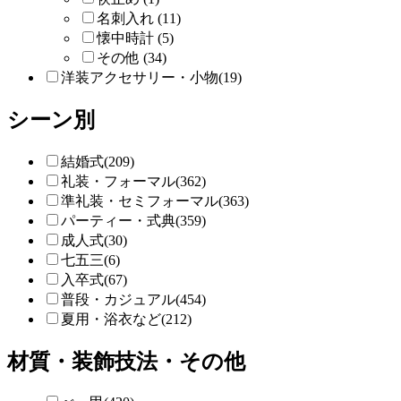
名刺入れ (11)
懐中時計 (5)
その他 (34)
洋装アクセサリー・小物(19)
シーン別
結婚式(209)
礼装・フォーマル(362)
準礼装・セミフォーマル(363)
パーティー・式典(359)
成人式(30)
七五三(6)
入卒式(67)
普段・カジュアル(454)
夏用・浴衣など(212)
材質・装飾技法・その他