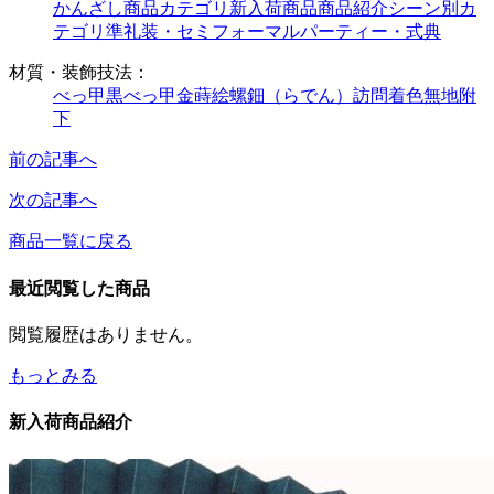
かんざし
商品カテゴリ
新入荷商品
商品紹介
シーン別カ
テゴリ
準礼装・セミフォーマル
パーティー・式典
材質・装飾技法：
べっ甲
黒べっ甲
金蒔絵
螺鈿（らでん）
訪問着
色無地
附
下
前の記事へ
次の記事へ
商品一覧に戻る
最近閲覧した商品
閲覧履歴はありません。
もっとみる
新入荷商品紹介