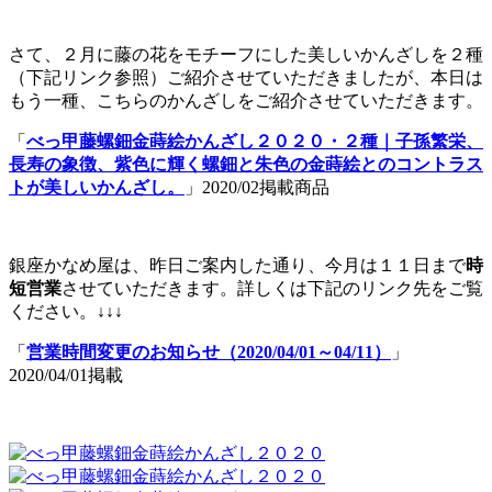
さて、２月に藤の花をモチーフにした美しいかんざしを２種
（下記リンク参照）ご紹介させていただきましたが、本日は
もう一種、こちらのかんざしをご紹介させていただきます。
「
べっ甲藤螺鈿金蒔絵かんざし２０２０・２種｜子孫繁栄、
長寿の象徴、紫色に輝く螺鈿と朱色の金蒔絵とのコントラス
トが美しいかんざし。
」2020/02掲載商品
銀座かなめ屋は、昨日ご案内した通り、今月は１１日まで
時
短営業
させていただきます。詳しくは下記のリンク先をご覧
ください。↓↓↓
「
営業時間変更のお知らせ（2020/04/01～04/11）
」
2020/04/01掲載