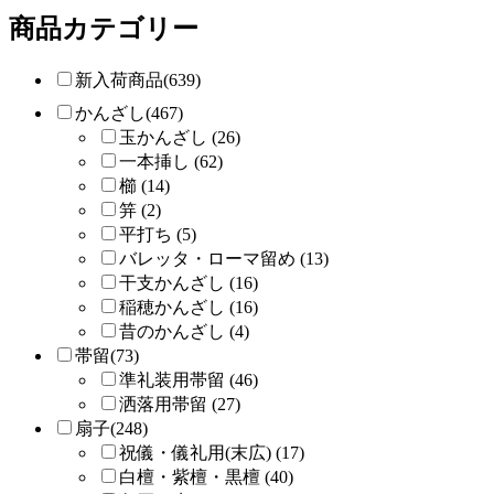
商品カテゴリー
新入荷商品(639)
かんざし(467)
玉かんざし (26)
一本挿し (62)
櫛 (14)
笄 (2)
平打ち (5)
バレッタ・ローマ留め (13)
干支かんざし (16)
稲穂かんざし (16)
昔のかんざし (4)
帯留(73)
準礼装用帯留 (46)
洒落用帯留 (27)
扇子(248)
祝儀・儀礼用(末広) (17)
白檀・紫檀・黒檀 (40)