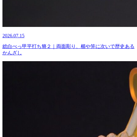
2026.07.15
総白べっ甲平打ち簪２｜両面彫り、櫛や笄に次いで歴史ある
かんざし