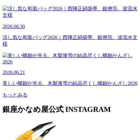
2026.06.30
涼し気な和装バッグ2026｜西陣正絹袋帯、銀撚箔、波流水文
様
2026.06.21
美しい螺鈿が光る、木製漆雪の結晶尽くし螺鈿かんざし2026
もっとみる
銀座かなめ屋公式
INSTAGRAM