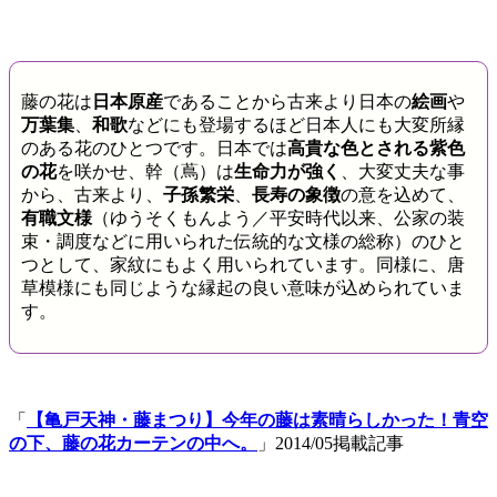
藤の花は
日本原産
であることから古来より日本の
絵画
や
万葉集
、
和歌
などにも登場するほど日本人にも大変所縁
のある花のひとつです。日本では
高貴な色とされる紫色
の花
を咲かせ、幹（蔦）は
生命力が強く
、大変丈夫な事
から、古来より、
子孫繁栄
、
長寿の象徴
の意を込めて、
有職文様
（ゆうそくもんよう／平安時代以来、公家の装
束・調度などに用いられた伝統的な文様の総称）のひと
つとして、家紋にもよく用いられています。同様に、唐
草模様にも同じような縁起の良い意味が込められていま
す。
「
【亀戸天神・藤まつり】今年の藤は素晴らしかった！青空
の下、藤の花カーテンの中へ。
」2014/05掲載記事