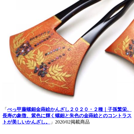
「
べっ甲藤螺鈿金蒔絵かんざし２０２０・２種｜子孫繁栄、
長寿の象徴、紫色に輝く螺鈿と朱色の金蒔絵とのコントラス
トが美しいかんざし。
」2020/02掲載商品