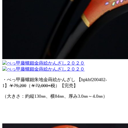
・べっ甲藤螺鈿朱地金蒔絵かんざし 【hpkbf200402-
1】
￥79,200
（
￥72,000+税
）【完売】
（大きさ：約縦130㎜、横84㎜、厚み3.0㎜～4.0㎜）