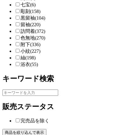
七宝(6)
彫刻(158)
黒留袖(104)
留袖(220)
訪問着(372)
色無地(270)
附下(336)
小紋(227)
紬(198)
浴衣(55)
キーワード検索
販売ステータス
完売品を除く