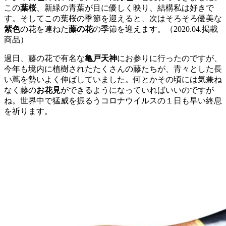
この
葉桜
、新緑の青葉が目に優しく映り、結構私は好きで
す。そしてこの葉桜の季節を迎えると、次はそろそろ優美な
紫色
の花を連ねた
藤の花
の季節を迎えます。（2020.04.掲載
商品）
過日、藤の花で有名な
亀戸天神
にお参りに行ったのですが、
今年も境内に植樹されたたくさんの藤たちが、青々とした長
い蔦を勢いよく伸ばしていました。何とかその頃には気兼ね
なく藤の
お花見
ができるようになっていればいいのですが
ね。世界中で猛威を振るうコロナウイルスの１日も早い終息
を祈ります。