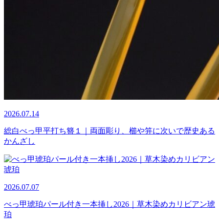
2026.07.14
総白べっ甲平打ち簪１｜両面彫り、櫛や笄に次いで歴史ある
かんざし
2026.07.07
べっ甲琥珀パール付き一本挿し2026｜草木染めカリビアン琥
珀