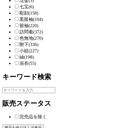
沈金(3)
七宝(6)
彫刻(158)
黒留袖(104)
留袖(220)
訪問着(372)
色無地(270)
附下(336)
小紋(227)
紬(198)
浴衣(55)
キーワード検索
販売ステータス
完売品を除く