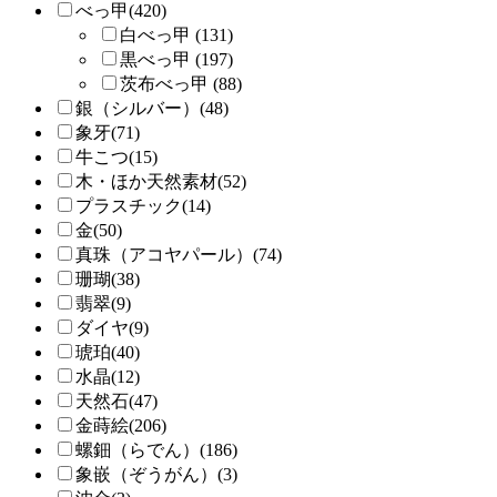
べっ甲(420)
白べっ甲 (131)
黒べっ甲 (197)
茨布べっ甲 (88)
銀（シルバー）(48)
象牙(71)
牛こつ(15)
木・ほか天然素材(52)
プラスチック(14)
金(50)
真珠（アコヤパール）(74)
珊瑚(38)
翡翠(9)
ダイヤ(9)
琥珀(40)
水晶(12)
天然石(47)
金蒔絵(206)
螺鈿（らでん）(186)
象嵌（ぞうがん）(3)