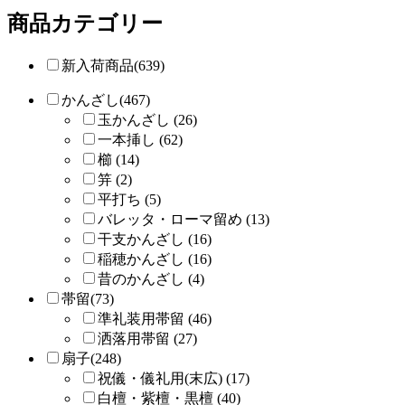
商品カテゴリー
新入荷商品(639)
かんざし(467)
玉かんざし (26)
一本挿し (62)
櫛 (14)
笄 (2)
平打ち (5)
バレッタ・ローマ留め (13)
干支かんざし (16)
稲穂かんざし (16)
昔のかんざし (4)
帯留(73)
準礼装用帯留 (46)
洒落用帯留 (27)
扇子(248)
祝儀・儀礼用(末広) (17)
白檀・紫檀・黒檀 (40)