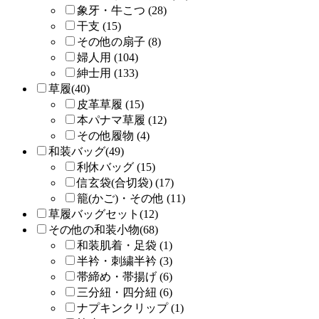
象牙・牛こつ (28)
干支 (15)
その他の扇子 (8)
婦人用 (104)
紳士用 (133)
草履(40)
皮革草履 (15)
本パナマ草履 (12)
その他履物 (4)
和装バッグ(49)
利休バッグ (15)
信玄袋(合切袋) (17)
籠(かご)・その他 (11)
草履バッグセット(12)
その他の和装小物(68)
和装肌着・足袋 (1)
半衿・刺繍半衿 (3)
帯締め・帯揚げ (6)
三分紐・四分紐 (6)
ナプキンクリップ (1)