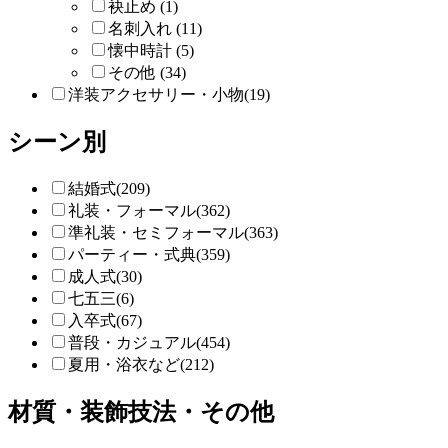
袂止め (1)
名刺入れ (11)
懐中時計 (5)
その他 (34)
洋装アクセサリー・小物(19)
シーン別
結婚式(209)
礼装・フォーマル(362)
準礼装・セミフォーマル(363)
パーティー・式典(359)
成人式(30)
七五三(6)
入卒式(67)
普段・カジュアル(454)
夏用・浴衣など(212)
材質・装飾技法・その他