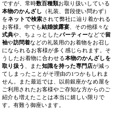
ですが、常時
数百種類
お取り扱いしている
本物のかんざし
（礼装、普段使い問わず）
を
ネットで検索
されて弊社に辿り着かれる
お客様。中でも
結婚披露宴
、その他様々な
式典
や、ちょっとした
パーティー
などで
留
袖
や
訪問着
などの礼装用のお着物をお召し
になられるお客様が多く感じられます。そ
うしたお着物に合わせる
本物のかんざしを
取り扱う
、また
知識を持った専門店
が減っ
てしまったことがそ理由の1つかもしれま
せん。また最近では、以前銀座かなめ屋を
ご利用されたお客様やご存知な方からのご
紹介も増えたことは本当に嬉しい限りで
す。有難う御座います。