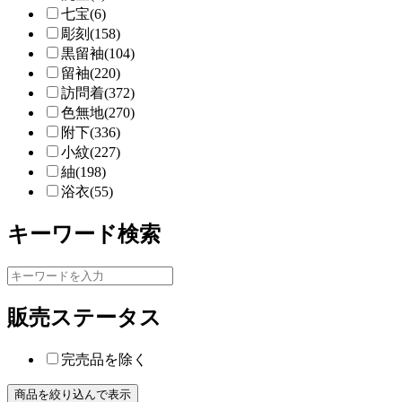
七宝(6)
彫刻(158)
黒留袖(104)
留袖(220)
訪問着(372)
色無地(270)
附下(336)
小紋(227)
紬(198)
浴衣(55)
キーワード検索
販売ステータス
完売品を除く