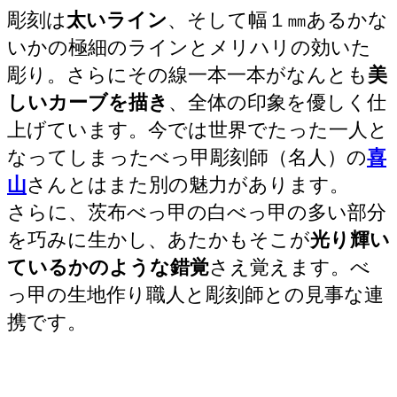
彫刻は
太いライン
、そして幅１㎜あるかな
いかの極細のラインとメリハリの効いた
彫り。さらにその線一本一本がなんとも
美
しいカーブを描き
、全体の印象を優しく仕
上げています。今では世界でたった一人と
なってしまったべっ甲彫刻師（名人）の
喜
山
さんとはまた別の魅力があります。
さらに、茨布べっ甲の白べっ甲の多い部分
を巧みに生かし、あたかもそこが
光り輝い
ているかのような錯覚
さえ覚えます。べ
っ甲の生地作り職人と彫刻師との見事な連
携です。