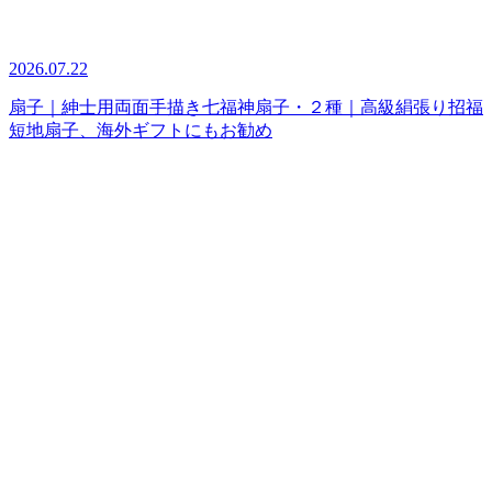
2026.07.22
扇子｜紳士用両面手描き七福神扇子・２種｜高級絹張り招福
短地扇子、海外ギフトにもお勧め