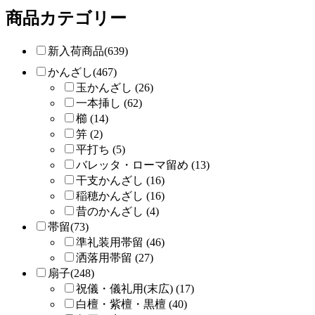
商品カテゴリー
新入荷商品(639)
かんざし(467)
玉かんざし (26)
一本挿し (62)
櫛 (14)
笄 (2)
平打ち (5)
バレッタ・ローマ留め (13)
干支かんざし (16)
稲穂かんざし (16)
昔のかんざし (4)
帯留(73)
準礼装用帯留 (46)
洒落用帯留 (27)
扇子(248)
祝儀・儀礼用(末広) (17)
白檀・紫檀・黒檀 (40)