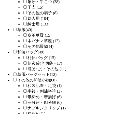
象牙・牛こつ (28)
干支 (15)
その他の扇子 (8)
婦人用 (104)
紳士用 (133)
草履(40)
皮革草履 (15)
本パナマ草履 (12)
その他履物 (4)
和装バッグ(49)
利休バッグ (15)
信玄袋(合切袋) (17)
籠(かご)・その他 (11)
草履バッグセット(12)
その他の和装小物(68)
和装肌着・足袋 (1)
半衿・刺繍半衿 (3)
帯締め・帯揚げ (6)
三分紐・四分紐 (6)
ナプキンクリップ (1)
袂止め (1)