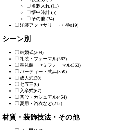
名刺入れ (11)
懐中時計 (5)
その他 (34)
洋装アクセサリー・小物(19)
シーン別
結婚式(209)
礼装・フォーマル(362)
準礼装・セミフォーマル(363)
パーティー・式典(359)
成人式(30)
七五三(6)
入卒式(67)
普段・カジュアル(454)
夏用・浴衣など(212)
材質・装飾技法・その他