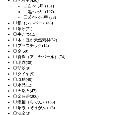
べっ甲(420)
白べっ甲 (131)
黒べっ甲 (197)
茨布べっ甲 (88)
銀（シルバー）(48)
象牙(71)
牛こつ(15)
木・ほか天然素材(52)
プラスチック(14)
金(50)
真珠（アコヤパール）(74)
珊瑚(38)
翡翠(9)
ダイヤ(9)
琥珀(40)
水晶(12)
天然石(47)
金蒔絵(206)
螺鈿（らでん）(186)
象嵌（ぞうがん）(3)
沈金(3)