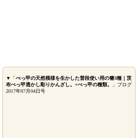
▼「
べっ甲の天然模様を生かした普段使い用の簪3種｜茨
布べっ甲透かし彫りかんざし。+べっ甲の種類。
」ブログ
2017年07月04日号