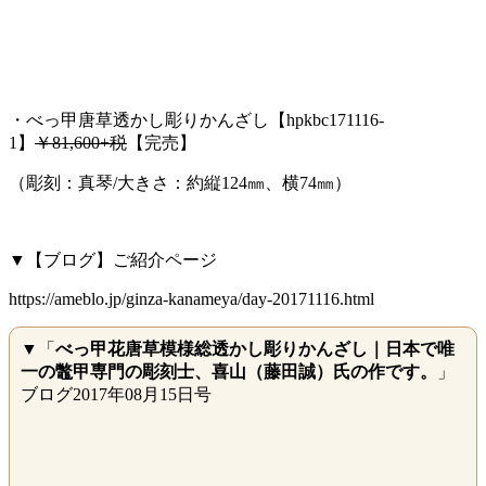
・べっ甲唐草透かし彫りかんざし【hpkbc171116-
1】
￥81,600+税
【完売】
（彫刻：真琴/大きさ：約縦124㎜、横74㎜）
▼【ブログ】ご紹介ページ
https://ameblo.jp/ginza-kanameya/day-20171116.html
▼「
べっ甲花唐草模様総透かし彫りかんざし｜日本で唯
一の鼈甲専門の彫刻士、喜山（藤田誠）氏の作です。
」
ブログ2017年08月15日号