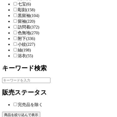
七宝(6)
彫刻(158)
黒留袖(104)
留袖(220)
訪問着(372)
色無地(270)
附下(336)
小紋(227)
紬(198)
浴衣(55)
キーワード検索
販売ステータス
完売品を除く