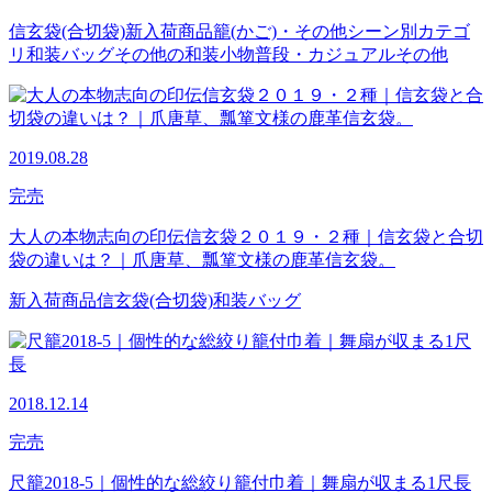
信玄袋(合切袋)
新入荷商品
籠(かご)・その他
シーン別カテゴ
リ
和装バッグ
その他の和装小物
普段・カジュアル
その他
2019.08.28
完売
大人の本物志向の印伝信玄袋２０１９・２種｜信玄袋と合切
袋の違いは？｜爪唐草、瓢箪文様の鹿革信玄袋。
新入荷商品
信玄袋(合切袋)
和装バッグ
2018.12.14
完売
尺籠2018-5｜個性的な総絞り籠付巾着｜舞扇が収まる1尺長