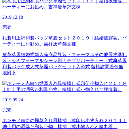
2019.12.18
完売
礼装用正絹和装バッグ草履セット２０１９｜結婚披露宴、パ
ーティーにお勧め。吉祥唐草錦文様
皮革草履
結婚式
新入荷商品
礼装・フォーマル
その他履物
準礼
装・セミフォーマル
シーン別カテゴリ
パーティー・式典
草履
和装バッグ
成人式
草履バッグセット
入卒式
留袖
訪問着
色無
地
附下
2019.09.24
完売
ホンモノ志向の煙草入れ風棒挿し式印伝小物入れ２０１９｜
紳士用の洒落た和装小物。棒挿し式小物入れと腰巾着。