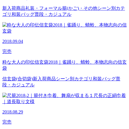
新入荷商品
礼装・フォーマル
籠(かご)・その他
シーン別カテ
ゴリ
和装バッグ
普段・カジュアル
2018.09.04
完売
粋な大人の印伝信玄袋2018｜雀踊り、蜻蛉、本物志向の信玄
袋
信玄袋(合切袋)
新入荷商品
シーン別カテゴリ
和装バッグ
普
段・カジュアル
2018.08.29
完売