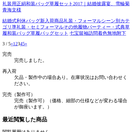
礼装用正絹和装バッグ草履セット2017｜結婚披露宴、雪輪菊
青海文様
結婚式
利休バッグ
新入荷商品
礼装・フォーマル
シーン別カテ
ゴリ
準礼装・セミフォーマル
その他履物
パーティー・式典
草
履
和装バッグ
草履バッグセット
七宝
留袖
訪問着
色無地
附下
3 / 5
«
1
2
3
4
5
»
完売
完売しました。
再入荷
欠品・製作中の場合あり。在庫状況はお問い合わせく
ださい。
完売（製作可）
完売（製作可）（価格、細部の仕様などが変わる場合
が御座います。）
最近閲覧した商品
閲覧履歴はありません。