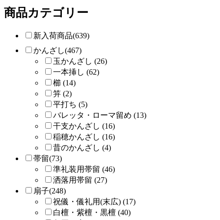
商品カテゴリー
新入荷商品(639)
かんざし(467)
玉かんざし (26)
一本挿し (62)
櫛 (14)
笄 (2)
平打ち (5)
バレッタ・ローマ留め (13)
干支かんざし (16)
稲穂かんざし (16)
昔のかんざし (4)
帯留(73)
準礼装用帯留 (46)
洒落用帯留 (27)
扇子(248)
祝儀・儀礼用(末広) (17)
白檀・紫檀・黒檀 (40)