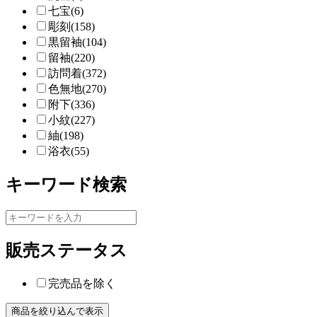
七宝(6)
彫刻(158)
黒留袖(104)
留袖(220)
訪問着(372)
色無地(270)
附下(336)
小紋(227)
紬(198)
浴衣(55)
キーワード検索
販売ステータス
完売品を除く