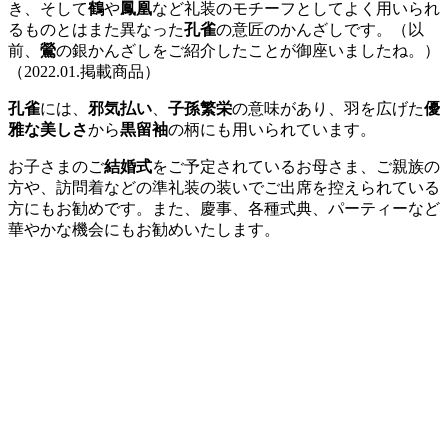
き、そして
鶴
や
鳳凰
など礼装のモチーフとしてよく用いられ
るものとはまた異なった
孔雀
の意匠のかんざしです。（以
前、
鶯
の銀かんざしをご紹介したことが御座いましたね。）
（2022.01.掲載商品）
孔雀
には、
邪気払い
、
子孫繁栄
の意味があり、羽を広げた
優
雅な美しさ
から
黒留袖
の柄にも用いられています。
お子さまのご
結婚式
をご予定されているお母さま、ご親族の
方や、訪問着などの準礼装の装いでご出席を控えられている
方にもお勧めです。また、慶事、各種式典、パーティーなど
華やかな機会にもお勧めいたします。