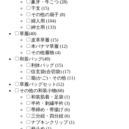
象牙・牛こつ (28)
干支 (15)
その他の扇子 (8)
婦人用 (104)
紳士用 (133)
草履(40)
皮革草履 (15)
本パナマ草履 (12)
その他履物 (4)
和装バッグ(49)
利休バッグ (15)
信玄袋(合切袋) (17)
籠(かご)・その他 (11)
草履バッグセット(12)
その他の和装小物(68)
和装肌着・足袋 (1)
半衿・刺繍半衿 (3)
帯締め・帯揚げ (6)
三分紐・四分紐 (6)
ナプキンクリップ (1)
袂止め (1)