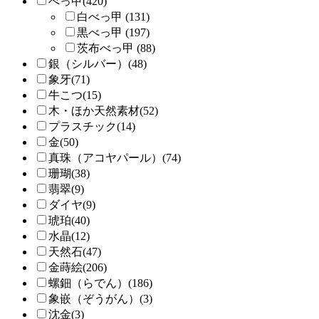
べっ甲(420)
白べっ甲 (131)
黒べっ甲 (197)
茨布べっ甲 (88)
銀（シルバー）(48)
象牙(71)
牛こつ(15)
木・ほか天然素材(52)
プラスチック(14)
金(50)
真珠（アコヤパール）(74)
珊瑚(38)
翡翠(9)
ダイヤ(9)
琥珀(40)
水晶(12)
天然石(47)
金蒔絵(206)
螺鈿（らでん）(186)
象嵌（ぞうがん）(3)
沈金(3)