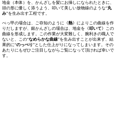
地金（本体）を、かんざしを髪にお挿しになられたときに、
頭の形に優しく添うよう、叩いて美しい放物線のような“
丸
み
”を生み出す工程です。
べっ甲の場合は、ご存知のように《
熱
》によりこの曲線を作
りだしますが、銀かんざしの場合は、地金を《
叩いて
》この
曲線を形成します。この作業が大変難しく、腕利きの職人で
ないと、この“
なめらかな曲線
”を生み出すことが出来ず、結
果的に“
のっぺり
”とした仕上がりになってしまいます。その
あたりにもぜひご注目しながらご覧になって頂ければ幸いで
す。