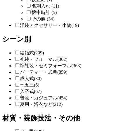
名刺入れ (11)
懐中時計 (5)
その他 (34)
洋装アクセサリー・小物(19)
シーン別
結婚式(209)
礼装・フォーマル(362)
準礼装・セミフォーマル(363)
パーティー・式典(359)
成人式(30)
七五三(6)
入卒式(67)
普段・カジュアル(454)
夏用・浴衣など(212)
材質・装飾技法・その他