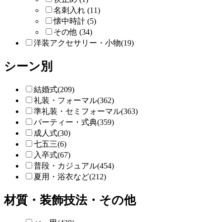
名刺入れ (11)
懐中時計 (5)
その他 (34)
洋装アクセサリー・小物(19)
シーン別
結婚式(209)
礼装・フォーマル(362)
準礼装・セミフォーマル(363)
パーティー・式典(359)
成人式(30)
七五三(6)
入卒式(67)
普段・カジュアル(454)
夏用・浴衣など(212)
材質・装飾技法・その他