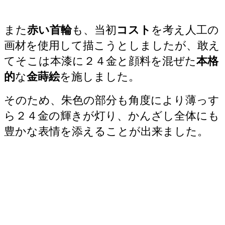
また
赤い首輪
も、当初
コスト
を考え人工の
画材を使用して描こうとしましたが、敢え
てそこは本漆に２４金と顔料を混ぜた
本格
的
な
金蒔絵
を施しました。
そのため、朱色の部分も角度により薄っす
ら２４金の輝きが灯り、かんざし全体にも
豊かな表情を添えることが出来ました。