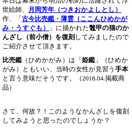
本日は幕末から明治の初めに活躍されて浮
世絵師、
月岡芳年（つきおかよしとし）
作、「
古今比売鑑・薄雲（ここんひめかが
み・うすぐも）
」に描かれた
鼈甲の猫のか
んざし（前小僧）を復刻
してみましたので
ご紹介させて頂きます。
比売鑑
（ひめかがみ）は「
姫鑑
」（ひめか
がみ）ともいい、当時の女性が見習う
手本
と言う意味だそうです。（2018.04.掲載商
品）
さて、何故？！このようなかんざしを復刻
してみようと思ったのでしょうか？