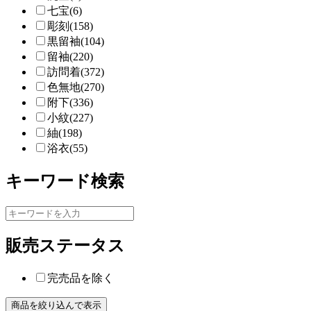
七宝(6)
彫刻(158)
黒留袖(104)
留袖(220)
訪問着(372)
色無地(270)
附下(336)
小紋(227)
紬(198)
浴衣(55)
キーワード検索
販売ステータス
完売品を除く