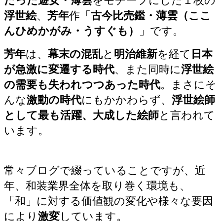
だった遊女・薄雲
をモチーフにした１枚の
浮世絵
、
芳年
作「
古今比売鑑・薄雲（ここ
んひめかがみ・うすぐも）
」です。
芳年
は、
幕末の混乱
と
明治維新
を経て
日本
が急激に変遷する時代
、また同時に
浮世絵
の需要も失われつつあった時代
。まさにそ
んな
激動の時代
にもかかわらず、
浮世絵師
として最も活躍、大成した絵師
と言われて
います。
常々ブログで綴っていることですが、近
年、和装業界全体を取り巻く環境も、
「和」に対する価値観の変化や様々な要因
により
激変
しています。