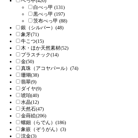
べっ甲(420)
白べっ甲 (131)
黒べっ甲 (197)
茨布べっ甲 (88)
銀（シルバー）(48)
象牙(71)
牛こつ(15)
木・ほか天然素材(52)
プラスチック(14)
金(50)
真珠（アコヤパール）(74)
珊瑚(38)
翡翠(9)
ダイヤ(9)
琥珀(40)
水晶(12)
天然石(47)
金蒔絵(206)
螺鈿（らでん）(186)
象嵌（ぞうがん）(3)
沈金(3)