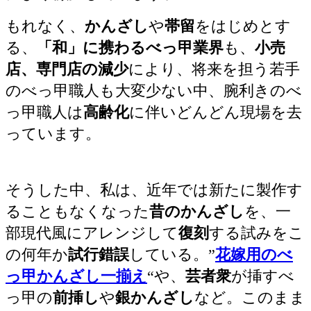
もれなく、
かんざし
や
帯留
をはじめとす
る、
「和」に携わるべっ甲業界
も、
小売
店、専門店の減少
により、将来を担う若手
のべっ甲職人も大変少ない中、腕利きのべ
っ甲職人は
高齢化
に伴いどんどん現場を去
っています。
そうした中、私は、近年では新たに製作す
ることもなくなった
昔のかんざし
を、一
部現代風にアレンジして
復刻
する試みをこ
の何年か
試行錯誤
している。”
花嫁用のべ
っ甲かんざし一揃え
“や、
芸者衆
が挿すべ
っ甲の
前挿し
や
銀かんざし
など。このまま