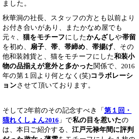
ました。
秋華洞の社長、スタッフの方とも以前より
お付き合いがあり、またかなめ屋でも
元々、
猫をモチーフ
にした
かんざし
や
帯留
を初め、
扇子
、
帯
、
帯締め
、
帯揚げ
、その
他和装雑貨と、猫をモチーフにした
和装小
物の品揃えが意外と多かった
関係で、2016
年の第１回より何となく(笑)
コラボレーシ
ョン
させて頂いております。
そして2年前のその記念すべき「
第１回・
猫れくしょん2016
」で
私の目を惹いた
の
は、本日ご紹介する、
江戸元禄年間に評判