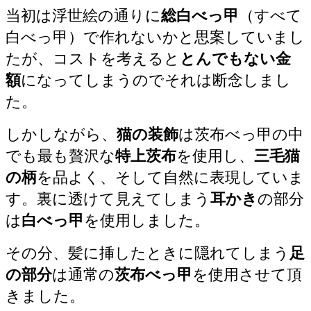
当初は浮世絵の通りに
総白べっ甲
（すべて
白べっ甲）で作れないかと思案していまし
たが、コストを考えると
とんでもない金
額
になってしまうのでそれは断念しまし
た。
しかしながら、
猫の装飾
は茨布べっ甲の中
でも最も贅沢な
特上茨布
を使用し、
三毛猫
の柄
を品よく、そして自然に表現していま
す。裏に透けて見えてしまう
耳かき
の部分
は
白べっ甲
を使用しました。
その分、髪に挿したときに隠れてしまう
足
の部分
は通常の
茨布べっ甲
を使用させて頂
きました。