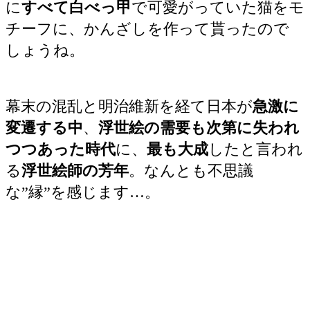
に
すべて白べっ甲
で可愛がっていた猫をモ
チーフに、かんざしを作って貰ったので
しょうね。
幕末の混乱と明治維新を経て日本が
急激に
変遷する中
、
浮世絵の需要も次第に失われ
つつあった時代
に、
最も大成
したと言われ
る
浮世絵師の芳年
。なんとも不思議
な”縁”を感じます…。