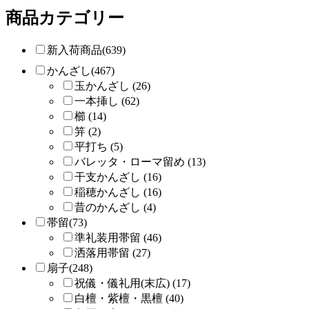
商品カテゴリー
新入荷商品(639)
かんざし(467)
玉かんざし (26)
一本挿し (62)
櫛 (14)
笄 (2)
平打ち (5)
バレッタ・ローマ留め (13)
干支かんざし (16)
稲穂かんざし (16)
昔のかんざし (4)
帯留(73)
準礼装用帯留 (46)
洒落用帯留 (27)
扇子(248)
祝儀・儀礼用(末広) (17)
白檀・紫檀・黒檀 (40)