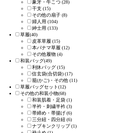
象牙・牛こつ (28)
干支 (15)
その他の扇子 (8)
婦人用 (104)
紳士用 (133)
草履(40)
皮革草履 (15)
本パナマ草履 (12)
その他履物 (4)
和装バッグ(49)
利休バッグ (15)
信玄袋(合切袋) (17)
籠(かご)・その他 (11)
草履バッグセット(12)
その他の和装小物(68)
和装肌着・足袋 (1)
半衿・刺繍半衿 (3)
帯締め・帯揚げ (6)
三分紐・四分紐 (6)
ナプキンクリップ (1)
袂止め (1)