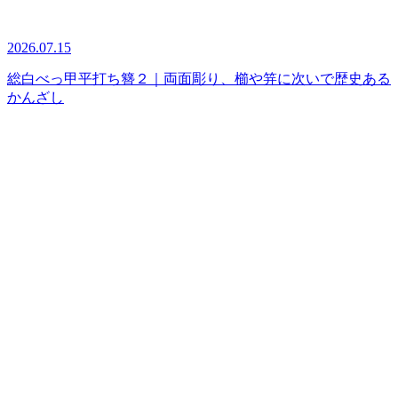
2026.07.15
総白べっ甲平打ち簪２｜両面彫り、櫛や笄に次いで歴史ある
かんざし