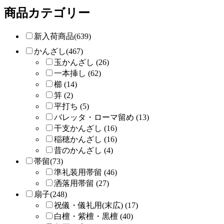
商品カテゴリー
新入荷商品(639)
かんざし(467)
玉かんざし (26)
一本挿し (62)
櫛 (14)
笄 (2)
平打ち (5)
バレッタ・ローマ留め (13)
干支かんざし (16)
稲穂かんざし (16)
昔のかんざし (4)
帯留(73)
準礼装用帯留 (46)
洒落用帯留 (27)
扇子(248)
祝儀・儀礼用(末広) (17)
白檀・紫檀・黒檀 (40)