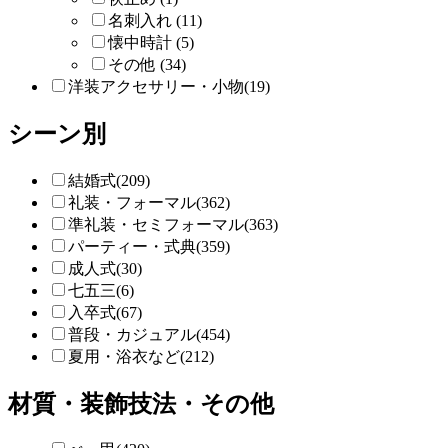
名刺入れ (11)
懐中時計 (5)
その他 (34)
洋装アクセサリー・小物(19)
シーン別
結婚式(209)
礼装・フォーマル(362)
準礼装・セミフォーマル(363)
パーティー・式典(359)
成人式(30)
七五三(6)
入卒式(67)
普段・カジュアル(454)
夏用・浴衣など(212)
材質・装飾技法・その他