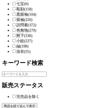
七宝(6)
彫刻(158)
黒留袖(104)
留袖(220)
訪問着(372)
色無地(270)
附下(336)
小紋(227)
紬(198)
浴衣(55)
キーワード検索
販売ステータス
完売品を除く