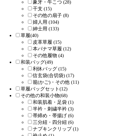
象牙・牛こつ (28)
干支 (15)
その他の扇子 (8)
婦人用 (104)
紳士用 (133)
草履(40)
皮革草履 (15)
本パナマ草履 (12)
その他履物 (4)
和装バッグ(49)
利休バッグ (15)
信玄袋(合切袋) (17)
籠(かご)・その他 (11)
草履バッグセット(12)
その他の和装小物(68)
和装肌着・足袋 (1)
半衿・刺繍半衿 (3)
帯締め・帯揚げ (6)
三分紐・四分紐 (6)
ナプキンクリップ (1)
袂止め (1)