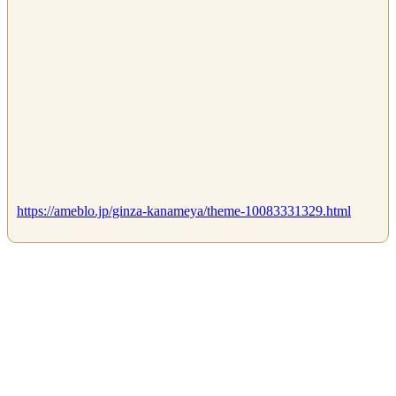
https://ameblo.jp/ginza-kanameya/theme-10083331329.html