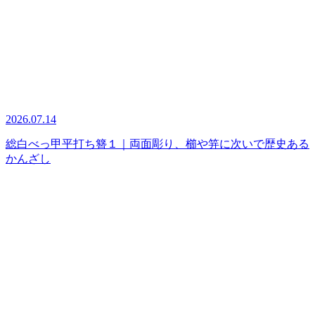
2026.07.14
総白べっ甲平打ち簪１｜両面彫り、櫛や笄に次いで歴史ある
かんざし