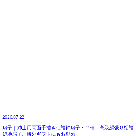
2026.07.22
扇子｜紳士用両面手描き七福神扇子・２種｜高級絹張り招福
短地扇子、海外ギフトにもお勧め