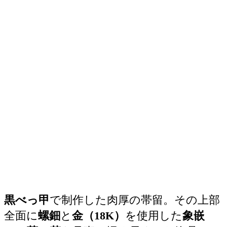
黒べっ甲
で制作した肉厚の帯留。その上部
全面に
螺鈿
と
金（18K）
を使用した
象嵌