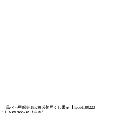
・黒べっ甲螺鈿18K象嵌菊尽くし帯留【hpobf180223-
1】
￥95,200+税
【完売】