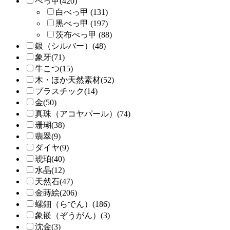
べっ甲(420)
白べっ甲 (131)
黒べっ甲 (197)
茨布べっ甲 (88)
銀（シルバー）(48)
象牙(71)
牛こつ(15)
木・ほか天然素材(52)
プラスチック(14)
金(50)
真珠（アコヤパール）(74)
珊瑚(38)
翡翠(9)
ダイヤ(9)
琥珀(40)
水晶(12)
天然石(47)
金蒔絵(206)
螺鈿（らでん）(186)
象嵌（ぞうがん）(3)
沈金(3)