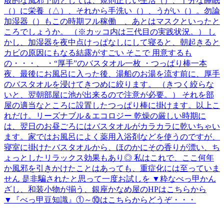
般的な風邪予防としては、規則正しい生活（）、十分な睡眠
（）に栄養（△）、それから手洗い（）、うがい（）。勿論
加湿器（）もこの時期フル稼働 、あとはマスクといったと
ころでしょうか。 （※カッコ内は三代目の実践状況。） し
かし、加湿器を夜中点けっぱなしにして寝ると、朝起きると
カビの原因にもなる結露がすごい そこで 用意するも
の・・・、 ・“厚手”のバスタオル一枚 ・つっぱり棒一本
夜、最後にお風呂に入った後、湯船のお湯を流す前に、厚手
のバスタオルを浸けてきつめに絞ります。 （きつく絞らな
いと、翌朝部屋に池が出来るので注意が必要。） それを部
屋の適当なところに設置したつっぱり棒に掛けます。以上こ
れだけ。リーズナブル＆エコロジー 乾燥の厳しい時期に
は、翌日のお昼ごろにはバスタオルがカラカラに乾いちゃい
ます。家ではお風呂によく薬用入浴剤などを使うのですが、
寝室に掛けたバスタオルから、ほのかにその香りが漂い、ち
ょっとしたリラックス効果もあり◎ 私はこれで、ここ何年
か風邪を引きかけたことはあっても、重症化には至っていま
せん 是非騙されたと思って一度お試しを ▼粋なべっ甲かん
ざし、和装小物が揃う、銀座かなめ屋のHPはこちらから
▼『べっ甲豆知識』①～⑩はこちらからどうぞ・・・