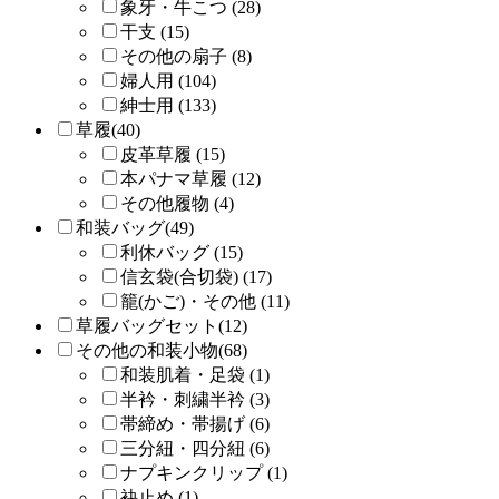
象牙・牛こつ (28)
干支 (15)
その他の扇子 (8)
婦人用 (104)
紳士用 (133)
草履(40)
皮革草履 (15)
本パナマ草履 (12)
その他履物 (4)
和装バッグ(49)
利休バッグ (15)
信玄袋(合切袋) (17)
籠(かご)・その他 (11)
草履バッグセット(12)
その他の和装小物(68)
和装肌着・足袋 (1)
半衿・刺繍半衿 (3)
帯締め・帯揚げ (6)
三分紐・四分紐 (6)
ナプキンクリップ (1)
袂止め (1)