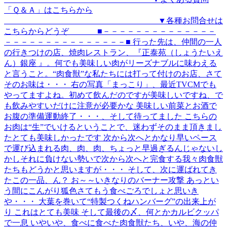
「Ｑ＆Ａ」はこちらから
▼各種お問合せは
こちらからどうぞ ■－－－－－－－－－－－－－－
－－－－－－－－－－－－－－－■ 行った先は、仲間の一人
の行きつけの店、焼肉レストラン、『正泰苑（しょうたいえ
ん）銀座 』。何でも美味しい肉がリーズナブルに味わえる
と言うこと。“肉食獣”な私たちには打って付けのお店、さて
そのお味は・・・ 右の写真「まっこり」、最近TVCMでも
やってますよね。初めて飲んだのですが美味しいですね、で
も飲みやすいだけに注意が必要かな 美味しい前菜とお酒で
お腹の準備運動終了・・・、そして待ってました こちらの
お肉は“生”でいけるということで、迷わずそのまま頂きまし
たとても美味しかったです 次から次へとかなり早いペース
で運び込まれる肉、肉、肉、ちょっと早過ぎるんじゃないし
かしそれに負けない勢いで次から次へと完食する我々肉食獣
たちもどうかと思いますが・・・ そして、次に運ばれてき
たこの一品、ん？ お～～いきなりのバーナー攻撃 あっとい
う間にこんがり狐色さてもう食べごろでしょと思いき
や・・・ 大葉を巻いて“特製つくねハンバーグ”の出来上が
り これはとても美味 そして最後の〆、何とかカルビクッパ
で一息 いやいや、食べに食べた肉食獣たち、いや、海の仲