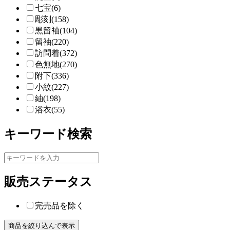
七宝(6)
彫刻(158)
黒留袖(104)
留袖(220)
訪問着(372)
色無地(270)
附下(336)
小紋(227)
紬(198)
浴衣(55)
キーワード検索
販売ステータス
完売品を除く