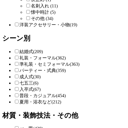
名刺入れ (11)
懐中時計 (5)
その他 (34)
洋装アクセサリー・小物(19)
シーン別
結婚式(209)
礼装・フォーマル(362)
準礼装・セミフォーマル(363)
パーティー・式典(359)
成人式(30)
七五三(6)
入卒式(67)
普段・カジュアル(454)
夏用・浴衣など(212)
材質・装飾技法・その他