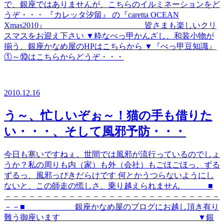
で、銀座ではありませんが、こちらのイルミネーションをど
うぞ・・・ 『カレッタ汐留』 の『caretta OCEAN
Xmas2010』 皆さまも楽しいクリ
スマスをお迎え下さい ▼粋なべっ甲かんざし、和装小物が
揃う、銀座かなめ屋のHPはこちらから ▼『べっ甲豆知識』
①～⑩はこちらからどうぞ・・・
2010.12.16
う～、忙しいぞぉ～！猫の手も借りた
い・・・、そして風邪予防・・・
今日も寒いですねぇ。世間では風邪が流行っているのでしょ
うか？私の周りも内（家）も外（会社）もごほごほっ、ずる
ずるっ、風邪っぴきだらけです 何とかうつらないようにし
ないと、この師走の慌しさ、乗り越えられません ■
－－－－－－－－－－－－－－－－－－－－－－－－－－－
－－■ 銀座かなめ屋のブログにお越し頂き有り
難う御座います ▼銀