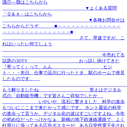
識①～⑩はこちらから
▼よくある質問
「Ｑ＆Ａ」はこちらから
▼各種お問合せは
こちらからどうぞ ■－－－－－－－－－－－－－－
－－－－－－－－－－－－－－－■
さて、早速ですが、こ
れはいったい何でしょう
今売れてる
話題の3DTV おっ話し掛けてきた
『寄ってく』って、んん ヒン
ト・・・先日、仕事で品川に行ったとき、駅のホームで発見
したものです。
もう解りましたね 答えはデジタル
式の「自動販売機」です皆さんご存知でしたか
いやいや、流石に驚きました、科学の進歩
もついにここまで来たかって感じです。 ホント最近の科学
の進歩って言うか、デジタル化の波はすごいですよね。今年
の初め位だったっけかなぁ、新橋の地下鉄連絡通路で、よく
柱周りに張ってある広告ポスターが、ある日突然電子化され