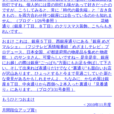
街灯ですね。個人的には昔の街灯も味があって好きだったの
ですが、こうしてみると、常に「時代の最先端」と「古き良
きもの」を両方合わせ持つ銀座には合っているのかも知れま
せん。（ブログ・1/26号参照 ） 花椿
通り（銀座７丁目、８丁目）のクリスマス装飾。こちらもき
れいです。
おまけ これは、銀座５丁目、西銀座通りにある『銀座 めざ
マルシェ』 （フジテレビ系情報番組「めざましテレビ」プ
ロデュース。日本全国、47都道府県の物産品を集めた物産
館。）のサンタさん。可愛らしいですね～ 是非是非、銀座
にお越しの際は銀座“ごっぱち”方面にもお足を伸ばして下さ
い。そして出来れば表通りだけでなく“裏通り”も面白いお店
が沢山あります。ひょっとすると今まで見過ごしていた新た
な発見があるかもしれませんよ。 ちなみに、かなめ屋は銀
座８丁目、中央通りから西側へ２本入った裏通り『見番通
り』にあります。（ブログ3/31号参照 ）
もうひとつおまけ
< 2010年11月度
月間段位アップ賞>