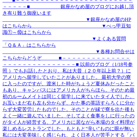
■－－－－－－－－－－－－－－－－－－－－－－－－
－－－－－■ 銀座かなめ屋のブログにお越し頂
き有り難う御座います
▼銀座かなめ屋のHP
はこちらから ▼べっ甲豆知
識①～⑩はこちらから
▼よくある質問
「Ｑ＆Ａ」はこちらから
▼各種お問合せは
こちらからどうぞ ■－－－－－－－－－－－－－－
－－－－－－－－－－－－－－－■ 以前のブログ（1/18号参
照 ）でもお話したとおり、私は大昔（２０年以上前？）に
アメリカへ留学していたことがありました。 最初大学の寮
に入ったのですが、渡米した時がちょうど夏休みだったこと
もあり、キャンパスにはアメリカ人がちらほら。そのため最
初のルームメイトは同じく留学しに来ていたタイ人でした。
お互いまだ右も左も分からず、かた事の英語すらろくに分か
らず大変苦労したものでした。そのことが縁で寮を出た後も
よく一緒に遊んでいました。そしてよく食事をしに行ったの
がタイ人が経営する、アメリカに居ながら本場のタイ料理が
楽しめるレストランでした。もともと“辛い”ものに眼が無い
私には大変美味しく感じられ、よく日本人が苦手とする「パ