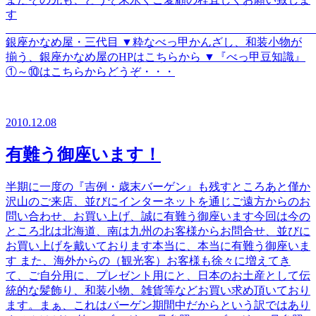
す
銀座かなめ屋・三代目 ▼粋なべっ甲かんざし、和装小物が
揃う、銀座かなめ屋のHPはこちらから ▼『べっ甲豆知識』
①～⑩はこちらからどうぞ・・・
2010.12.08
有難う御座います！
半期に一度の『吉例・歳末バーゲン』も残すところあと僅か
沢山のご来店、並びにインターネットを通じご遠方からのお
問い合わせ、お買い上げ、誠に有難う御座います今回は今の
ところ北は北海道、南は九州のお客様からお問合せ、並びに
お買い上げを戴いております本当に、本当に有難う御座いま
す また、海外からの（観光客）お客様も徐々に増えてき
て、ご自分用に、プレゼント用にと、日本のお土産として伝
統的な髪飾り、和装小物、雑貨等などお買い求め頂いており
ます。まぁ、これはバーゲン期間中だからという訳ではあり