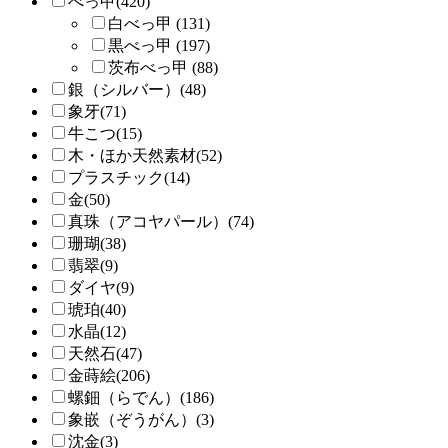
べっ甲(420)
白べっ甲 (131)
黒べっ甲 (197)
茨布べっ甲 (88)
銀（シルバー）(48)
象牙(71)
牛こつ(15)
木・ほか天然素材(52)
プラスチック(14)
金(50)
真珠（アコヤパール）(74)
珊瑚(38)
翡翠(9)
ダイヤ(9)
琥珀(40)
水晶(12)
天然石(47)
金蒔絵(206)
螺鈿（らでん）(186)
象嵌（ぞうがん）(3)
沈金(3)