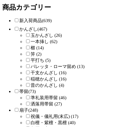
商品カテゴリー
新入荷商品(639)
かんざし(467)
玉かんざし (26)
一本挿し (62)
櫛 (14)
笄 (2)
平打ち (5)
バレッタ・ローマ留め (13)
干支かんざし (16)
稲穂かんざし (16)
昔のかんざし (4)
帯留(73)
準礼装用帯留 (46)
洒落用帯留 (27)
扇子(248)
祝儀・儀礼用(末広) (17)
白檀・紫檀・黒檀 (40)