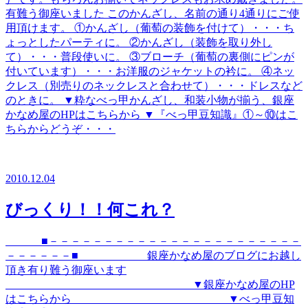
有難う御座いました このかんざし、名前の通り4通りにご使
用頂けます。 ①かんざし（葡萄の装飾を付けて）・・・ち
ょっとしたパーティに。 ②かんざし（装飾を取り外し
て）・・・普段使いに。 ③ブローチ（葡萄の裏側にピンが
付いています）・・・お洋服のジャケットの衿に。 ④ネッ
クレス（別売りのネックレスと合わせて）・・・ドレスなど
のときに。 ▼粋なべっ甲かんざし、和装小物が揃う、銀座
かなめ屋のHPはこちらから ▼『べっ甲豆知識』①～⑩はこ
ちらからどうぞ・・・
2010.12.04
びっくり！！何これ？
■－－－－－－－－－－－－－－－－－－－－－－－
－－－－－－■ 銀座かなめ屋のブログにお越し
頂き有り難う御座います
▼銀座かなめ屋のHP
はこちらから ▼べっ甲豆知