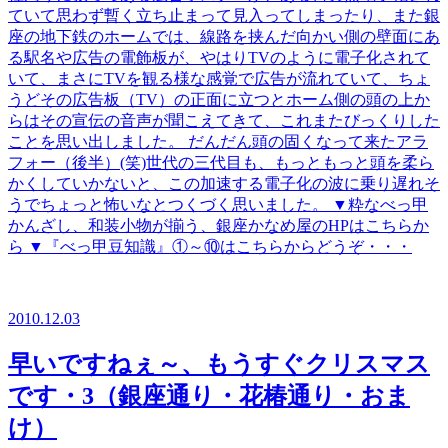
ていて思わず暫く立ち止まって見入ってしまったり、また銀
座の地下鉄のホームでは、線路を挟んだ向かい側の壁面にあ
る駅名や広告の電飾板が、やはりTVのように電子化されて
いて、まさにTVを観る様な感覚で広告が流れていて、ちょ
うどその広告板（TV）の正面に立つとホーム側の頭の上か
らはその宣伝の音声が聞こえてきて、これまたびっくりした
ことを思い出しました。 だんだん頭の固くなって来たアラ
フォー（後半）(笑)世代の三代目も、もっともっと頭を柔ら
かくしていかないと、この加速する電子化の波に乗り遅れそ
うでちょっと怖いなとつくづく思いました。 ▼粋なべっ甲
かんざし、和装小物が揃う、銀座かなめ屋のHPはこちらか
ら ▼『べっ甲豆知識』①～⑩はこちらからどうぞ・・・
2010.12.03
早いですねぇ～、もうすぐクリスマス
です・3（銀座通り・花椿通り・おま
け）