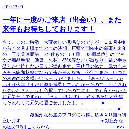
2010.12.09
一年に一度のご来店（出会い）、また
来年もお待ちしております！
さて、このご時勢、大変嬉しい悲鳴なのですが、１１月中旬
から１２月末頃までのこの時期、店頭で開催中の催事と来年
の「干支関連商品」の“数もの”（10個、100個単位）のご注
文の商品手配、準備、包装、発送等などが重なり、猫の手も
借りたい忙しない日々が続きます。三代目の体力、気力もそ
ろそろ飽和状態になって来たそんな折、今年もまた、いつも
の常連のお客様がいらっしゃいました。 『あっいらっしゃ
いませ今年はまだお姿を拝見していなかったので、どうされ
たのかな？と、少し心配していたのですよ。でも良かった！
お元気そうですね』 『まぁ、ぼちぼち、色々あるけど今年
もそれなりに元気に過ごせましたよ。』 ■－－－－
－－－－－－－－－－－－－－－－－－－－－－－－－■
銀座かなめ屋のブログにお越し頂き有り難う御
座います ▼銀座かな
め屋のHPはこちらから ▼べ