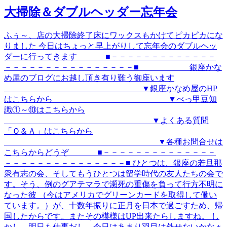
大掃除＆ダブルヘッダー忘年会
ふぅ～、店の大掃除終了床にワックスもかけてピカピカにな
りました 今日はちょっと早上がりして忘年会のダブルヘッ
ダーに行ってきます ■－－－－－－－－－－－－－
－－－－－－－－－－－－－－－－■ 銀座かな
め屋のブログにお越し頂き有り難う御座います
▼銀座かなめ屋のHP
はこちらから ▼べっ甲豆知
識①～⑩はこちらから
▼よくある質問
「Ｑ＆Ａ」はこちらから
▼各種お問合せは
こちらからどうぞ ■－－－－－－－－－－－－－－
－－－－－－－－－－－－－－－■ ひとつは、銀座の若旦那
衆有志の会、そしてもうひとつは留学時代の友人たちの会で
す。そう、例のグアテマラで瀕死の重傷を負って行方不明に
なった彼 （今はアメリカでグリーンカードを取得して働い
ています。）が、十数年振りに正月を日本で過ごすため、帰
国したからです。またその模様はUP出来たらしますね。 し
かし、明日も仕事だし、今日はあまり羽目は外せないかなぁ