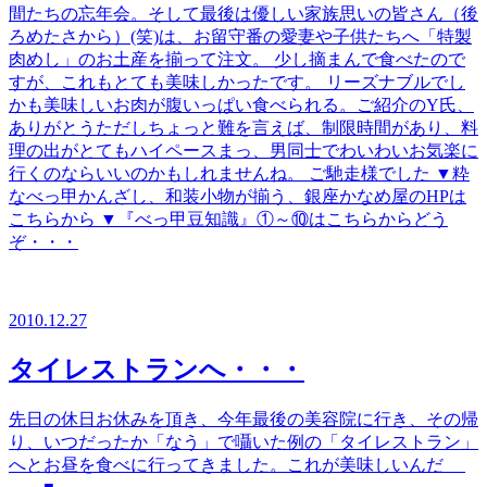
間たちの忘年会。そして最後は優しい家族思いの皆さん（後
ろめたさから）(笑)は、お留守番の愛妻や子供たちへ「特製
肉めし」のお土産を揃って注文。 少し摘まんで食べたので
すが、これもとても美味しかったです。 リーズナブルでし
かも美味しいお肉が腹いっぱい食べられる。ご紹介のY氏、
ありがとうただしちょっと難を言えば、制限時間があり、料
理の出がとてもハイペースまっ、男同士でわいわいお気楽に
行くのならいいのかもしれませんね。 ご馳走様でした ▼粋
なべっ甲かんざし、和装小物が揃う、銀座かなめ屋のHPは
こちらから ▼『べっ甲豆知識』①～⑩はこちらからどう
ぞ・・・
2010.12.27
タイレストランへ・・・
先日の休日お休みを頂き、今年最後の美容院に行き、その帰
り、いつだったか「なう」で囁いた例の「タイレストラン」
へとお昼を食べに行ってきました。これが美味しいんだ