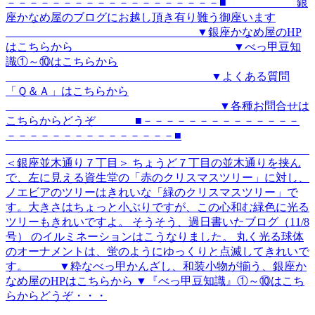
－－－－－－－－－－－－－－－－－－－■ 銀
座かなめ屋のブログにお越し頂き有り難う御座います
▼銀座かなめ屋のHP
はこちらから ▼べっ甲豆知
識①～⑩はこちらから
▼よくある質問
「Ｑ＆Ａ」はこちらから
▼各種お問合せは
こちらからどうぞ ■－－－－－－－－－－－－－－
－－－－－－－－－－－－－－－■
＜銀座並木通り７丁目＞ ちょうど７丁目の並木通りを挟ん
で、左に見える資生堂の「赤のクリスマスツリー」に対し、
ノエビアのツリーはきれいな「緑のクリスマスツリー」で
す。大きさはちょっと小ぶりですが、この心和む緑色に光る
ツリーもきれいですよ。 そうそう、過日書いたブログ（11/8
号） のイルミネーションはこうなりました。 丸く光る球体
のオーナメントは、蛍のようにゆっくりと点滅してきれいで
す。 ▼粋なべっ甲かんざし、和装小物が揃う、銀座か
なめ屋のHPはこちらから ▼『べっ甲豆知識』①～⑩はこち
らからどうぞ・・・