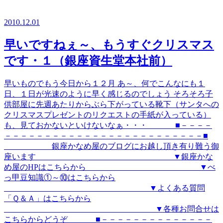
2010.12.01
早いですねぇ～、もうすぐクリスマス
です・１（銀座資生堂本社前）
早いものでもう今日から１２月 あ～、何でこんなにも１
日、１日が光速のように早く感じるのでしょう そろそろ子
供部屋に先週あたりからぶら下がっている靴下（サンタへの
クリスマスプレゼントのリクエストの手紙が入っている）
も、見ておかないといけないなぁ・・・ ■－－－－
－－－－－－－－－－－－－－－－－－－－－－－－－■
銀座かなめ屋のブログにお越し頂き有り難う御
座います ▼銀座かな
め屋のHPはこちらから ▼べ
っ甲豆知識①～⑩はこちらから
▼よくある質問
「Ｑ＆Ａ」はこちらから
▼各種お問合せは
こちらからどうぞ ■－－－－－－－－－－－－－－