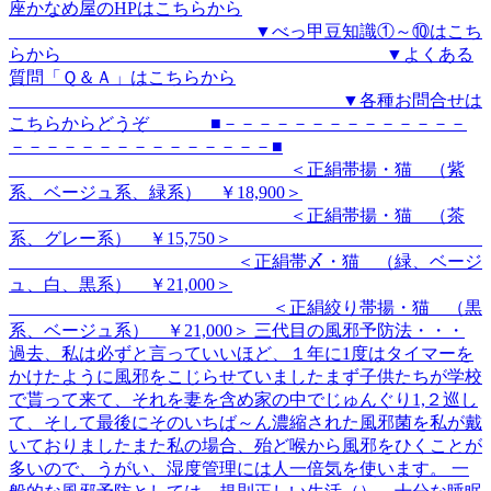
座かなめ屋のHPはこちらから
▼べっ甲豆知識①～⑩はこち
らから ▼よくある
質問「Ｑ＆Ａ」はこちらから
▼各種お問合せは
こちらからどうぞ ■－－－－－－－－－－－－－－
－－－－－－－－－－－－－－－■
＜正絹帯揚・猫 （紫
系、ベージュ系、緑系） ￥18,900＞
＜正絹帯揚・猫 （茶
系、グレー系） ￥15,750＞
＜正絹帯〆・猫 （緑、ベージ
ュ、白、黒系） ￥21,000＞
＜正絹絞り帯揚・猫 （黒
系、ベージュ系） ￥21,000＞ 三代目の風邪予防法・・・
過去、私は必ずと言っていいほど、１年に1度はタイマーを
かけたように風邪をこじらせていましたまず子供たちが学校
で貰って来て、それを妻を含め家の中でじゅんぐり1,２巡し
て、そして最後にそのいちば～ん濃縮された風邪菌を私が戴
いておりましたまた私の場合、殆ど喉から風邪をひくことが
多いので、うがい、湿度管理には人一倍気を使います。 一