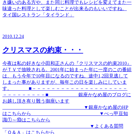
き嫌いのある方や、また同じ料理でもレシピを変えてまた一
味違った料理として楽しむことが出来るのもいいですね。
タイ国レストラン「タイランド」
2010.12.24
クリスマスの約束・・・
今夜は私の好きな小田和正さんの『クリスマスの約束2010』
がＴＶで放映される。2001年に始まった年に一度のこの番組
は、もう今年で10年目になるのですね。途中1,2回見逃して
しまった事がありますが、毎年この日を楽しみにしていま
す。 ■－－－－－－－－－－－－－－－－－－－－
－－－－－－－－－■ 銀座かなめ屋のブログに
お越し頂き有り難う御座います
▼銀座かなめ屋のHP
はこちらから ▼べっ甲豆知
識①～⑩はこちらから
▼よくある質問
「Ｑ＆Ａ」はこちらから