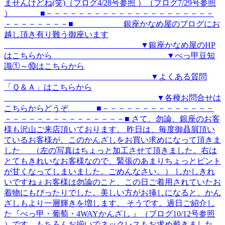
ませんけどね(笑)（ブログ4/28号参照 ）（ブログ7/29号参照
） ■－－－－－－－－－－－－－－－－－－－－－
－－－－－－－－■ 銀座かなめ屋のブログにお
越し頂き有り難う御座います
▼銀座かなめ屋のHP
はこちらから ▼べっ甲豆知
識①～⑩はこちらから
▼よくある質問
「Ｑ＆Ａ」はこちらから
▼各種お問合せは
こちらからどうぞ ■－－－－－－－－－－－－－－
－－－－－－－－－－－－－－－■ さて、勿論、銀座のお客
様も沢山ご来店頂いております。 昨日は、毎度御贔屓頂い
ているお客様が、このかんざしをお買い求めになって頂きま
した （左の写真はちょっと加工させて頂きました。右は
とてもきれいなお客様なので、緊張のあまりちょっとピント
が甘くなってしまいました。ごめんなさい。） しかしきれ
いですねぇお客様は勿論のこと、この日ご着用されていたお
着物にもぴったりでした。美しい方がお挿しになると、かん
ざしもより一層輝きを増します。 そうです。過日ご紹介し
た『べっ甲・葡萄・4WAYかんざし 』（ブログ10/12号参照
）です。もちろんお揃いでネックレスもお求め戴きました。