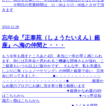
※明日の営業時間は、11：00より15：00迄とさせて頂
きます
2010.12.28
忘年会『正泰苑（しょうたいえん）銀
座』へ海の仲間と・・・
もう今年も残すところあと4日、本当に一年が早く感じられ
ます。街には忘年会と思われるご機嫌な団体さんが溢れ、こ
こ銀座もいつも以上に賑やかです。 そんな中、私も先週久
しぶりに海（シュノーケリング）の仲間と銀座で会い、忘年
会に行ってきました。 ■－－－－－－－－－－－－
－－－－－－－－－－－－－－－－－■ 銀座か
なめ屋のブログにお越し頂き有り難う御座います
▼銀座かなめ屋のHP
はこちらから ▼べっ甲豆知
識①～⑩はこちらから
▼よくある質問