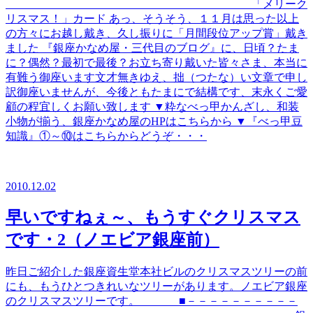
「メリーク
リスマス！」カード あっ、そうそう、１１月は思った以上
の方々にお越し戴き、久し振りに「月間段位アップ賞」戴き
ました 『銀座かなめ屋・三代目のブログ』に、日頃？たま
に？偶然？最初で最後？お立ち寄り戴いた皆々さま、本当に
有難う御座います文才無きゆえ、拙（つたな）い文章で申し
訳御座いませんが、今後ともたまにで結構です、末永くご愛
顧の程宜しくお願い致します ▼粋なべっ甲かんざし、和装
小物が揃う、銀座かなめ屋のHPはこちらから ▼『べっ甲豆
知識』①～⑩はこちらからどうぞ・・・
2010.12.02
早いですねぇ～、もうすぐクリスマス
です・2（ノエビア銀座前）
昨日ご紹介した銀座資生堂本社ビルのクリスマスツリーの前
にも、もうひとつきれいなツリーがあります。ノエビア銀座
のクリスマスツリーです。 ■－－－－－－－－－－