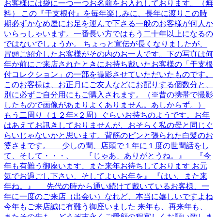
お客様には袋に一つ一つお名前をお入れしております。（無
料） この『干支根付』を毎年楽しみに、長年に渡りこの時
期必ずかなめ屋にお足を運んで下さる一般のお客様が何人か
いらっしゃいます。一番長い方ではもう二十年以上になるの
ではないでしょうか。 ちょっと宣伝が長くなりましたが、
冒頭ご紹介したお客様がその内のお一人です。下の写真は何
年か前にご来店されたときにお持ち戴いたお客様の「干支根
付コレクション」の一部を撮影させていただいたものです。
このお客様は、お正月にご友人などにお配りする個数分と、
別に必ずご自分用にもご購入されます。（※昔の携帯で撮影
したもので画像があまりよくありません。あしからず。）
もう二周り（１２年×２周）ぐらいお持ちのようです。お年
はあえてお訊きしておりませんが、おそらく私の母と同じぐ
らいじゃないかと思います。背筋のピンと張られた白髪のお
婆さまです。 少しの間、店頭で１年に１度の世間話をし
て、そして・・・、 『じゃあ、ありがとうね。』 『今
年も有難う御座います、また来年お待ちしております お元
気でお過ごし下さい、そしてよいお年を』 『はい、また来
年ね。』 先代の時から通い続けて戴いているお客様、一
年に一度のご来店（出会い）なれど、本当に嬉しいですよね
今年もご来店誠に有難う御座いました 来年も、再来年も、
またその先も、どうぞ末永くご愛顧の程宜しくお願い致しま