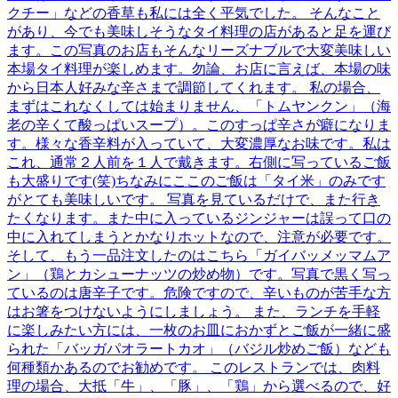
クチー」などの香草も私には全く平気でした。 そんなこと
があり、今でも美味しそうなタイ料理の店があると足を運び
ます。この写真のお店もそんなリーズナブルで大変美味しい
本場タイ料理が楽しめます。勿論、お店に言えば、本場の味
から日本人好みな辛さまで調節してくれます。 私の場合、
まずはこれなくしては始まりません、「トムヤンクン」（海
老の辛くて酸っぱいスープ）。このすっぱ辛さが癖になりま
す。様々な香辛料が入っていて、大変濃厚なお味です。私は
これ、通常２人前を１人で戴きます。右側に写っているご飯
も大盛りです(笑)ちなみにここのご飯は「タイ米」のみです
がとても美味しいです。 写真を見ているだけで、また行き
たくなります。また中に入っているジンジャーは誤って口の
中に入れてしまうとかなりホットなので、注意が必要です。
そして、もう一品注文したのはこちら「ガイバッメッマムア
ン」（鶏とカシューナッツの炒め物）です。写真で黒く写っ
ているのは唐辛子です。危険ですので、辛いものが苦手な方
はお箸をつけないようにしましょう。 また、ランチを手軽
に楽しみたい方には、一枚のお皿におかずとご飯が一緒に盛
られた「バッガパオラートカオ」（バジル炒めご飯）なども
何種類かあるのでお勧めです。 このレストランでは、肉料
理の場合、大抵「牛」、「豚」、「鶏」から選べるので、好