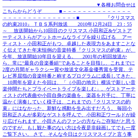
▼各種お問合せは
こちらからどうぞ ■－－－－－－－－－－－－－－
－－－－－－－－－－－－－－－■ 『クリスマス
の約束2010』 ＴＢＳ系列放送 2010年12月24日 23：55
～ 放送開始から10回目のクリスマス 小田和正&ゲストア
ーティストらがアットホームなライブを繰り広げる アー
ティスト・小田和正がもつ、卓越した表現力をあますことな
く伝えてきた年末恒例の音楽特番『クリスマスの約束』が、
今年、放送開始10年目を迎える。 2001年の初回放送か
ら、常に“最良の音楽番組"であることを目指し、これまでに
2度の月間ギャラクシー賞や放送文化基金優秀賞を受賞。テ
レビ界屈指の音楽特番と称するプログラムに成長してきた。
10周年を迎えた今回は、「（小田の地元）横浜で新しい音
楽仲間たちとプライベートライブを楽しむ」。ゲストアーテ
ィストの代表曲や小田自身の楽曲を、楽器を片手に、丁寧に
温かく演奏していく様子は、これまでの『クリスマスの約
束』にはなかった、新鮮な感動を生み出すだろう。 毎回小
田和正さんが多彩なゲストを呼んで、小田和正ワールドが繰
り広げられます。小田さんのファンの方ならご存知だと思う
のですが、もし観た事のない方は今夜是非録画してでも一度
ご覧下さい。 さて、そんな今日はクリスマスイブと言う事