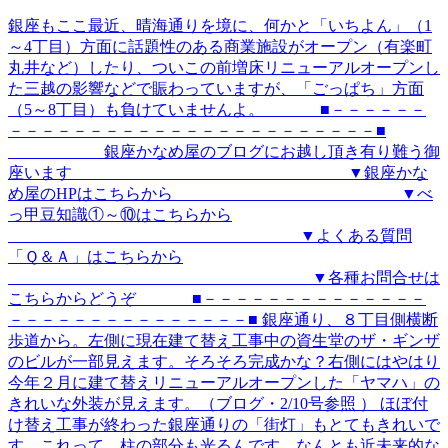
銀座もここ最近、晴海通りを境に、何かと「いちよん」（1
～4丁目）方面に話題性のある商業施設がオープン（有楽町
丸井など）したり、ついこの前増床リニューアルオープンし
た三越の影響などで賑わっていますが、「ごっぱち」方面
（5～8丁目）も負けていませんよ。 ■－－－－－－
－－－－－－－－－－－－－－－－－－－－－－－■
銀座かなめ屋のブログにお越し頂き有り難う御
座います ▼銀座かな
め屋のHPはこちらから ▼べ
っ甲豆知識①～⑩はこちらから
▼よくある質問
「Ｑ＆Ａ」はこちらから
▼各種お問合せは
こちらからどうぞ ■－－－－－－－－－－－－－－
－－－－－－－－－－－－－－－■ 銀座通り、８丁目側横断
歩道から。左側に現在建て替え工事中の資生堂のザ・ギンザ
のビルが一部見えます。そろそろ完成かな？右側にはやはり
今年２月に建て替えリニューアルオープンした「ヤマハ」の
きれいな外装が見えます。（ブログ・2/10号参照 ） ほぼ付
け替え工事が終わった銀座通りの「街灯」もとてもきれいで
す。これって、柱の部分も光るんです。なんとも近未来的な