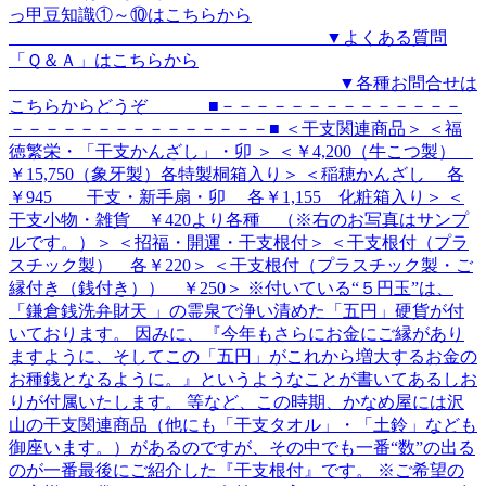
っ甲豆知識①～⑩はこちらから
▼よくある質問
「Ｑ＆Ａ」はこちらから
▼各種お問合せは
こちらからどうぞ ■－－－－－－－－－－－－－－
－－－－－－－－－－－－－－－■ ＜干支関連商品＞ ＜福
徳繁栄・「干支かんざし」・卯 ＞ ＜￥4,200（牛こつ製）
￥15,750（象牙製）各特製桐箱入り＞ ＜稲穂かんざし 各
￥945 干支・新手扇・卯 各￥1,155 化粧箱入り＞ ＜
干支小物・雑貨 ￥420より各種 （※右のお写真はサンプ
ルです。）＞ ＜招福・開運・干支根付＞ ＜干支根付（プラ
スチック製） 各￥220＞ ＜干支根付（プラスチック製・ご
縁付き（銭付き）） ￥250＞ ※付いている“５円玉”は、
「鎌倉銭洗弁財天 」の霊泉で浄い清めた「五円」硬貨が付
いております。 因みに、『今年もさらにお金にご縁があり
ますように、そしてこの「五円」がこれから増大するお金の
お種銭となるように。』というようなことが書いてあるしお
りが付属いたします。 等など、この時期、かなめ屋には沢
山の干支関連商品（他にも「干支タオル」・「土鈴」なども
御座います。）があるのですが、その中でも一番“数”の出る
のが一番最後にご紹介した『干支根付』です。 ※ご希望の