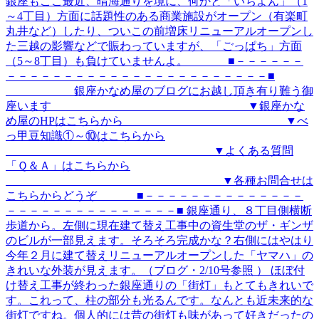
銀座もここ最近、晴海通りを境に、何かと「いちよん」（1
～4丁目）方面に話題性のある商業施設がオープン（有楽町
丸井など）したり、ついこの前増床リニューアルオープンし
た三越の影響などで賑わっていますが、「ごっぱち」方面
（5～8丁目）も負けていませんよ。 ■－－－－－－
－－－－－－－－－－－－－－－－－－－－－－－■
銀座かなめ屋のブログにお越し頂き有り難う御
座います ▼銀座かな
め屋のHPはこちらから ▼べ
っ甲豆知識①～⑩はこちらから
▼よくある質問
「Ｑ＆Ａ」はこちらから
▼各種お問合せは
こちらからどうぞ ■－－－－－－－－－－－－－－
－－－－－－－－－－－－－－－■ 銀座通り、８丁目側横断
歩道から。左側に現在建て替え工事中の資生堂のザ・ギンザ
のビルが一部見えます。そろそろ完成かな？右側にはやはり
今年２月に建て替えリニューアルオープンした「ヤマハ」の
きれいな外装が見えます。（ブログ・2/10号参照 ） ほぼ付
け替え工事が終わった銀座通りの「街灯」もとてもきれいで
す。これって、柱の部分も光るんです。なんとも近未来的な
街灯ですね。個人的には昔の街灯も味があって好きだったの