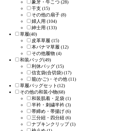
象牙・牛こつ (28)
干支 (15)
その他の扇子 (8)
婦人用 (104)
紳士用 (133)
草履(40)
皮革草履 (15)
本パナマ草履 (12)
その他履物 (4)
和装バッグ(49)
利休バッグ (15)
信玄袋(合切袋) (17)
籠(かご)・その他 (11)
草履バッグセット(12)
その他の和装小物(68)
和装肌着・足袋 (1)
半衿・刺繍半衿 (3)
帯締め・帯揚げ (6)
三分紐・四分紐 (6)
ナプキンクリップ (1)
袂止め (1)