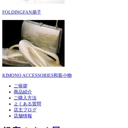
FOLDINGFAN
扇子
KIMONO ACCESSORIES
和装小物
ご挨拶
商品紹介
ご購入方法
よくある質問
店主ブログ
店舗情報