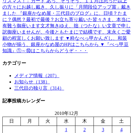
リスマス！」カード あっ、そうそう、１１月は思った以上
の方々にお越し戴き、久し振りに「月間段位アップ賞」戴き
ました 『銀座かなめ屋・三代目のブログ』に、日頃？たま
に？偶然？最初で最後？お立ち寄り戴いた皆々さま、本当に
有難う御座います文才無きゆえ、拙（つたな）い文章で申し
訳御座いませんが、今後ともたまにで結構です、末永くご愛
顧の程宜しくお願い致します ▼粋なべっ甲かんざし、和装
小物が揃う、銀座かなめ屋のHPはこちらから ▼『べっ甲豆
知識』①～⑩はこちらからどうぞ・・・
カテゴリー
メディア情報（207）
お知らせ（138）
三代目の独り言（314）
記事投稿カレンダー
2010年12月
日
月
火
水
木
金
土
1
2
3
4