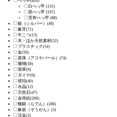
べっ甲(420)
白べっ甲 (131)
黒べっ甲 (197)
茨布べっ甲 (88)
銀（シルバー）(48)
象牙(71)
牛こつ(15)
木・ほか天然素材(52)
プラスチック(14)
金(50)
真珠（アコヤパール）(74)
珊瑚(38)
翡翠(9)
ダイヤ(9)
琥珀(40)
水晶(12)
天然石(47)
金蒔絵(206)
螺鈿（らでん）(186)
象嵌（ぞうがん）(3)
沈金(3)