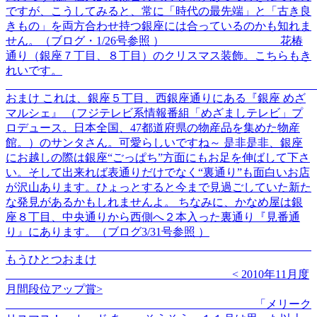
ですが、こうしてみると、常に「時代の最先端」と「古き良
きもの」を両方合わせ持つ銀座には合っているのかも知れま
せん。（ブログ・1/26号参照 ） 花椿
通り（銀座７丁目、８丁目）のクリスマス装飾。こちらもき
れいです。
おまけ これは、銀座５丁目、西銀座通りにある『銀座 めざ
マルシェ』 （フジテレビ系情報番組「めざましテレビ」プ
ロデュース。日本全国、47都道府県の物産品を集めた物産
館。）のサンタさん。可愛らしいですね～ 是非是非、銀座
にお越しの際は銀座“ごっぱち”方面にもお足を伸ばして下さ
い。そして出来れば表通りだけでなく“裏通り”も面白いお店
が沢山あります。ひょっとすると今まで見過ごしていた新た
な発見があるかもしれませんよ。 ちなみに、かなめ屋は銀
座８丁目、中央通りから西側へ２本入った裏通り『見番通
り』にあります。（ブログ3/31号参照 ）
もうひとつおまけ
< 2010年11月度
月間段位アップ賞>
「メリーク