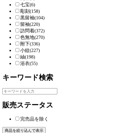
七宝(6)
彫刻(158)
黒留袖(104)
留袖(220)
訪問着(372)
色無地(270)
附下(336)
小紋(227)
紬(198)
浴衣(55)
キーワード検索
販売ステータス
完売品を除く