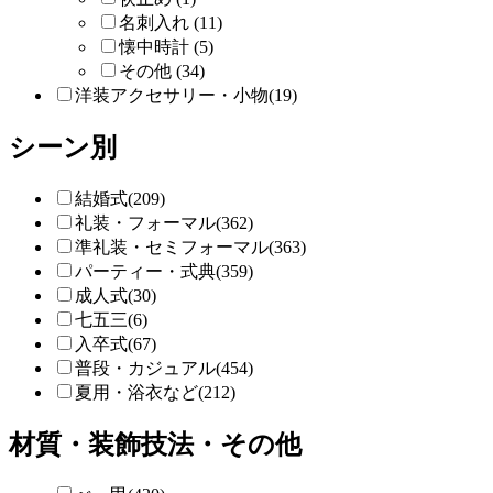
名刺入れ (11)
懐中時計 (5)
その他 (34)
洋装アクセサリー・小物(19)
シーン別
結婚式(209)
礼装・フォーマル(362)
準礼装・セミフォーマル(363)
パーティー・式典(359)
成人式(30)
七五三(6)
入卒式(67)
普段・カジュアル(454)
夏用・浴衣など(212)
材質・装飾技法・その他