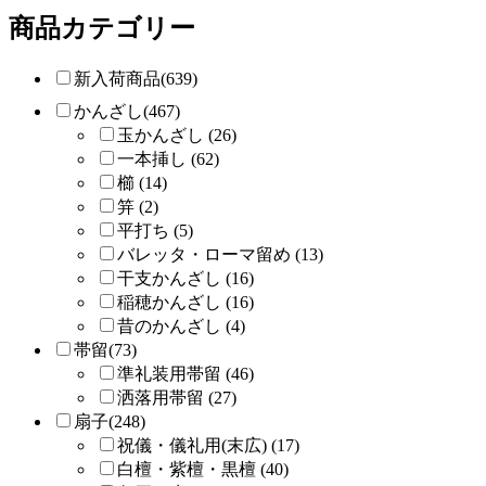
商品カテゴリー
新入荷商品(639)
かんざし(467)
玉かんざし (26)
一本挿し (62)
櫛 (14)
笄 (2)
平打ち (5)
バレッタ・ローマ留め (13)
干支かんざし (16)
稲穂かんざし (16)
昔のかんざし (4)
帯留(73)
準礼装用帯留 (46)
洒落用帯留 (27)
扇子(248)
祝儀・儀礼用(末広) (17)
白檀・紫檀・黒檀 (40)