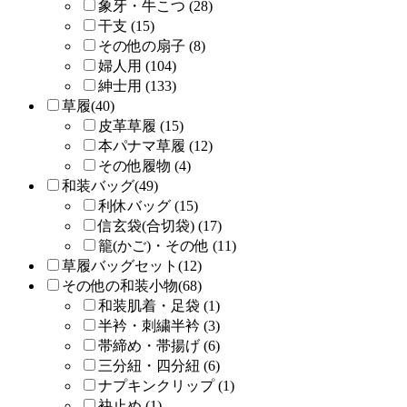
象牙・牛こつ (28)
干支 (15)
その他の扇子 (8)
婦人用 (104)
紳士用 (133)
草履(40)
皮革草履 (15)
本パナマ草履 (12)
その他履物 (4)
和装バッグ(49)
利休バッグ (15)
信玄袋(合切袋) (17)
籠(かご)・その他 (11)
草履バッグセット(12)
その他の和装小物(68)
和装肌着・足袋 (1)
半衿・刺繍半衿 (3)
帯締め・帯揚げ (6)
三分紐・四分紐 (6)
ナプキンクリップ (1)
袂止め (1)