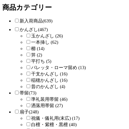
商品カテゴリー
新入荷商品(639)
かんざし(467)
玉かんざし (26)
一本挿し (62)
櫛 (14)
笄 (2)
平打ち (5)
バレッタ・ローマ留め (13)
干支かんざし (16)
稲穂かんざし (16)
昔のかんざし (4)
帯留(73)
準礼装用帯留 (46)
洒落用帯留 (27)
扇子(248)
祝儀・儀礼用(末広) (17)
白檀・紫檀・黒檀 (40)