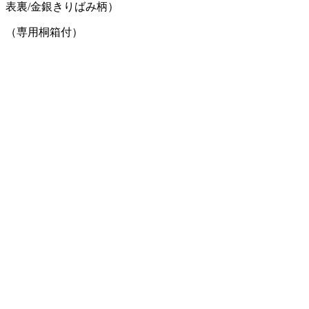
表裏/金銀きりばみ柄）
（専用桐箱付）