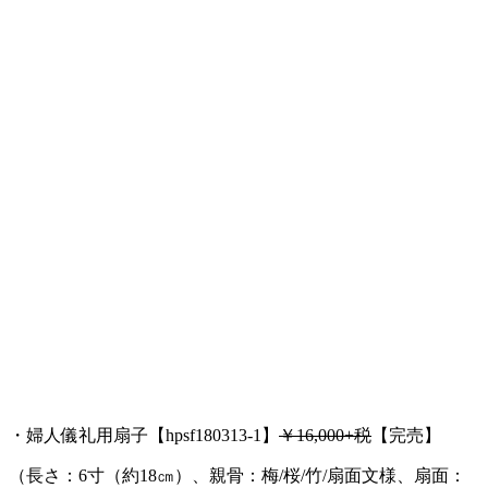
・婦人儀礼用扇子【hpsf180313-1】
￥16,000+税
【完売】
（長さ：6寸（約18㎝）、親骨：梅/桜/竹/扇面文様、扇面：