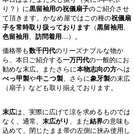
り？）に
黒留袖用の祝儀扇子
のご紹介させ
て頂きます。かなめ屋ではこの種の
祝儀扇
子を常時取り扱っております
（
黒留袖用
、
色留袖用
、
訪問着用
…）。
価格帯も
数千円代
のリーズナブルな物か
ら、本日ご紹介する
一万円代
の一般的にお
勧めな末広。またさらに
本物志向の方
へは
べっ甲製
や
牛こつ製
、さらに
象牙製
の末広
（扇子）なども取り揃えております。
末広
は、実際に広げて涼を求めるものでは
なく、通常、
末広がり
、また
結界
の意味も
込めて、閉じたまま帯の左側に挟み使用し