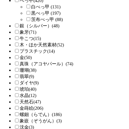
べっ甲(420)
白べっ甲 (131)
黒べっ甲 (197)
茨布べっ甲 (88)
銀（シルバー）(48)
象牙(71)
牛こつ(15)
木・ほか天然素材(52)
プラスチック(14)
金(50)
真珠（アコヤパール）(74)
珊瑚(38)
翡翠(9)
ダイヤ(9)
琥珀(40)
水晶(12)
天然石(47)
金蒔絵(206)
螺鈿（らでん）(186)
象嵌（ぞうがん）(3)
沈金(3)