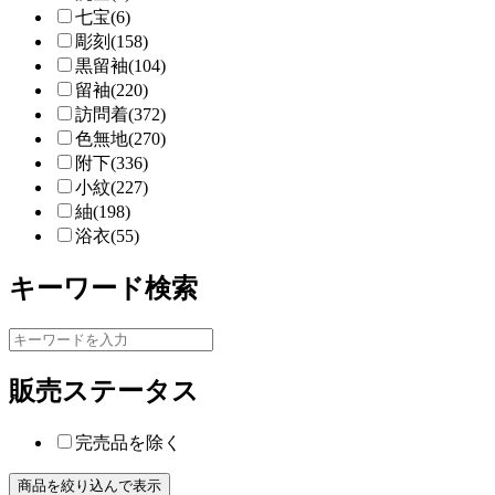
七宝(6)
彫刻(158)
黒留袖(104)
留袖(220)
訪問着(372)
色無地(270)
附下(336)
小紋(227)
紬(198)
浴衣(55)
キーワード検索
販売ステータス
完売品を除く