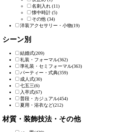
名刺入れ (11)
懐中時計 (5)
その他 (34)
洋装アクセサリー・小物(19)
シーン別
結婚式(209)
礼装・フォーマル(362)
準礼装・セミフォーマル(363)
パーティー・式典(359)
成人式(30)
七五三(6)
入卒式(67)
普段・カジュアル(454)
夏用・浴衣など(212)
材質・装飾技法・その他