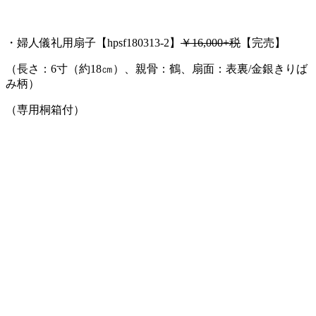
・婦人儀礼用扇子【hpsf180313-2】
￥16,000+税
【完売】
（長さ：6寸（約18㎝）、親骨：鶴、扇面：表裏/金銀きりば
み柄）
（専用桐箱付）