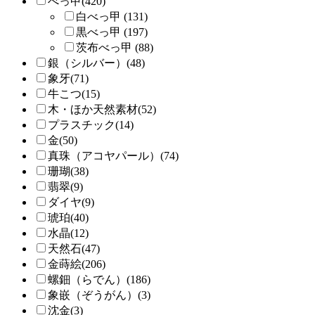
べっ甲(420)
白べっ甲 (131)
黒べっ甲 (197)
茨布べっ甲 (88)
銀（シルバー）(48)
象牙(71)
牛こつ(15)
木・ほか天然素材(52)
プラスチック(14)
金(50)
真珠（アコヤパール）(74)
珊瑚(38)
翡翠(9)
ダイヤ(9)
琥珀(40)
水晶(12)
天然石(47)
金蒔絵(206)
螺鈿（らでん）(186)
象嵌（ぞうがん）(3)
沈金(3)