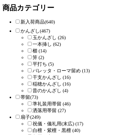
商品カテゴリー
新入荷商品(640)
かんざし(467)
玉かんざし (26)
一本挿し (62)
櫛 (14)
笄 (2)
平打ち (5)
バレッタ・ローマ留め (13)
干支かんざし (16)
稲穂かんざし (16)
昔のかんざし (4)
帯留(73)
準礼装用帯留 (46)
洒落用帯留 (27)
扇子(249)
祝儀・儀礼用(末広) (17)
白檀・紫檀・黒檀 (40)