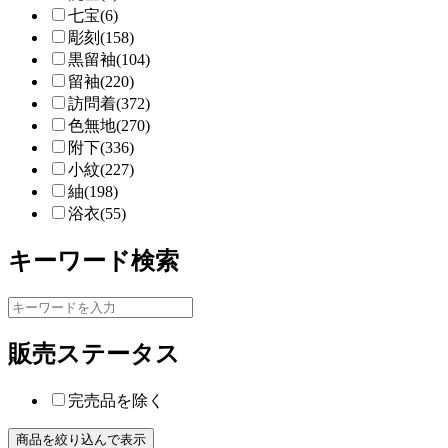
七宝(6)
彫刻(158)
黒留袖(104)
留袖(220)
訪問着(372)
色無地(270)
附下(336)
小紋(227)
紬(198)
浴衣(55)
キーワード検索
販売ステータス
完売品を除く