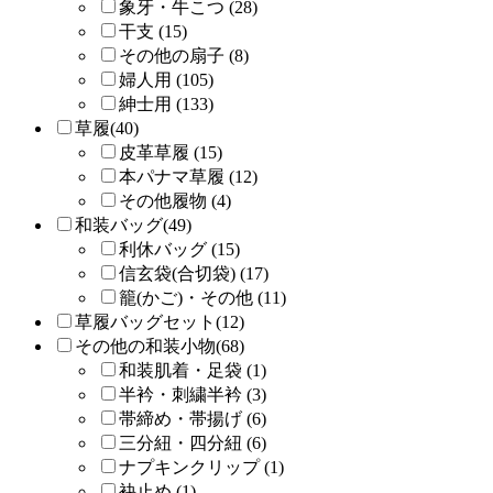
象牙・牛こつ (28)
干支 (15)
その他の扇子 (8)
婦人用 (105)
紳士用 (133)
草履(40)
皮革草履 (15)
本パナマ草履 (12)
その他履物 (4)
和装バッグ(49)
利休バッグ (15)
信玄袋(合切袋) (17)
籠(かご)・その他 (11)
草履バッグセット(12)
その他の和装小物(68)
和装肌着・足袋 (1)
半衿・刺繍半衿 (3)
帯締め・帯揚げ (6)
三分紐・四分紐 (6)
ナプキンクリップ (1)
袂止め (1)