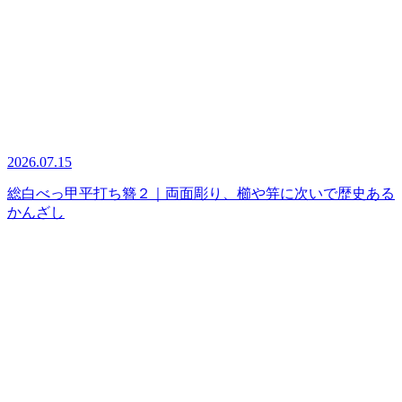
2026.07.15
総白べっ甲平打ち簪２｜両面彫り、櫛や笄に次いで歴史ある
かんざし