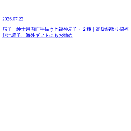
2026.07.22
扇子｜紳士用両面手描き七福神扇子・２種｜高級絹張り招福
短地扇子、海外ギフトにもお勧め