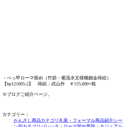
・べっ甲ローマ留め（竹節・菊流水文様螺鈿金蒔絵）
【hp121005-2】 蒔絵：武山作 ￥155,000+税
※ブログご紹介ページ。
カテゴリー：
かんざし
商品カテゴリ
礼装・フォーマル
商品紹介
シー
ン別カテゴリ
バレッタ・ローマ留め
普段・カジュアル