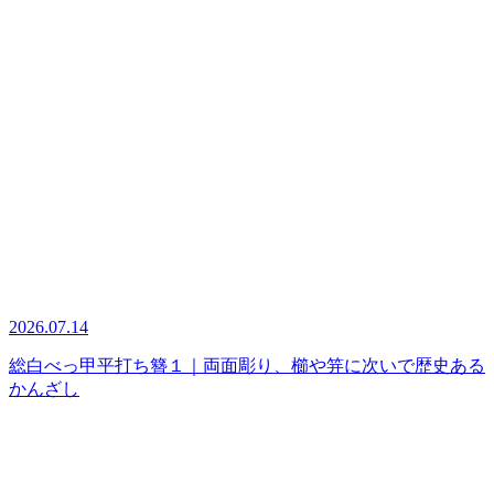
2026.07.14
総白べっ甲平打ち簪１｜両面彫り、櫛や笄に次いで歴史ある
かんざし