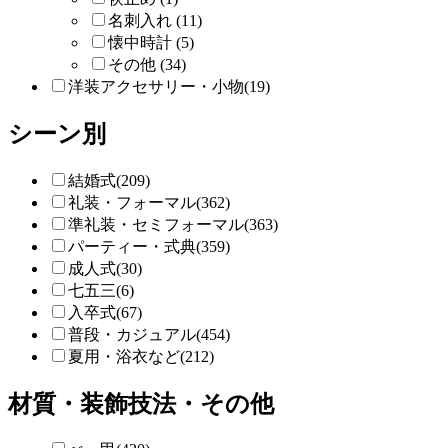
名刺入れ (11)
懐中時計 (5)
その他 (34)
洋装アクセサリー・小物(19)
シーン別
結婚式(209)
礼装・フォーマル(362)
準礼装・セミフォーマル(363)
パーティー・式典(359)
成人式(30)
七五三(6)
入卒式(67)
普段・カジュアル(454)
夏用・浴衣など(212)
材質・装飾技法・その他