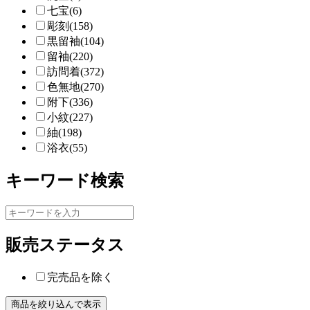
七宝(6)
彫刻(158)
黒留袖(104)
留袖(220)
訪問着(372)
色無地(270)
附下(336)
小紋(227)
紬(198)
浴衣(55)
キーワード検索
販売ステータス
完売品を除く