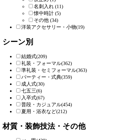
名刺入れ (11)
懐中時計 (5)
その他 (34)
洋装アクセサリー・小物(19)
シーン別
結婚式(209)
礼装・フォーマル(362)
準礼装・セミフォーマル(363)
パーティー・式典(359)
成人式(30)
七五三(6)
入卒式(67)
普段・カジュアル(454)
夏用・浴衣など(212)
材質・装飾技法・その他