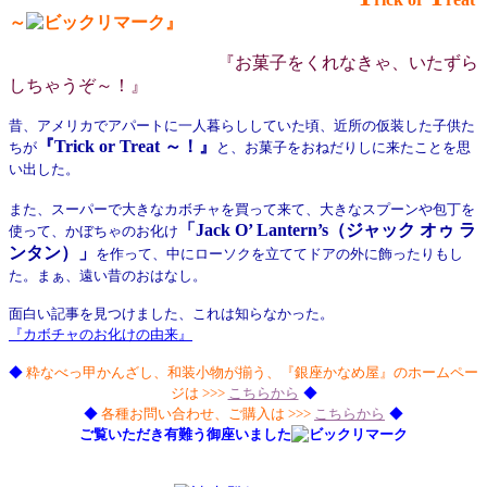
～
』
『お菓子をくれなきゃ、いたずら
しちゃうぞ～！』
昔、アメリカでアパートに一人暮らししていた頃、近所の仮装した子供た
『Trick or Treat ～！』
ちが
と、お菓子をおねだりしに来たことを思
い出した。
また、スーパーで大きなカボチャを買って来て、大きなスプーンや包丁を
「Jack O’ Lantern’s（ジャック オゥ ラ
使って、かぼちゃのお化け
ンタン）」
を作って、中にローソクを立ててドアの外に飾ったりもし
た。まぁ、遠い昔のおはなし。
面白い記事を見つけました、これは知らなかった。
『カボチャのお化けの由来』
◆
粋なべっ甲かんざし、和装小物が揃う、『銀座かなめ屋』のホームペー
ジは >>>
こちらから
◆
◆
各種お問い合わせ、ご購入は >>>
こちらから
◆
ご覧いただき有難う御座いました