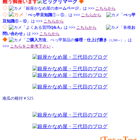
難う御座います
◆
◇
「銀座かなめ屋の
ホームページ
」は
>>>
こちらから
◇
「
べっ甲豆知識
①～⑤」は
>>>
こちらから
「
べっ甲
豆知識
⑥～⑩」は
>>>
こちらから
◇
「よくある質問
Q&A」
は
>>>
こちらから
「各種
お
問い合わせ」
は
>>>
こちらから
◆
「
ご購入方法
、べっ甲製品の
修理・仕上げ磨き
」は
（1,260～）
>>>
こちらをご参考下さい
。
南瓜の根付￥525
T
T
『
rick or
reat