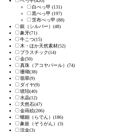
べっ甲(420)
白べっ甲 (131)
黒べっ甲 (197)
茨布べっ甲 (88)
銀（シルバー）(48)
象牙(71)
牛こつ(15)
木・ほか天然素材(52)
プラスチック(14)
金(50)
真珠（アコヤパール）(74)
珊瑚(38)
翡翠(9)
ダイヤ(9)
琥珀(40)
水晶(12)
天然石(47)
金蒔絵(206)
螺鈿（らでん）(186)
象嵌（ぞうがん）(3)
沈金(3)