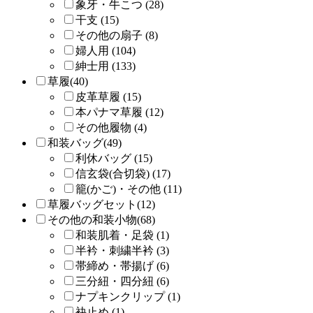
象牙・牛こつ (28)
干支 (15)
その他の扇子 (8)
婦人用 (104)
紳士用 (133)
草履(40)
皮革草履 (15)
本パナマ草履 (12)
その他履物 (4)
和装バッグ(49)
利休バッグ (15)
信玄袋(合切袋) (17)
籠(かご)・その他 (11)
草履バッグセット(12)
その他の和装小物(68)
和装肌着・足袋 (1)
半衿・刺繍半衿 (3)
帯締め・帯揚げ (6)
三分紐・四分紐 (6)
ナプキンクリップ (1)
袂止め (1)