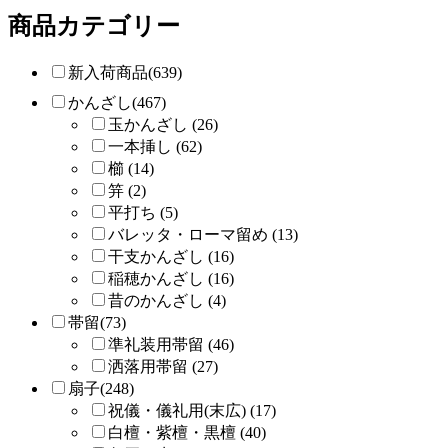
商品カテゴリー
新入荷商品(639)
かんざし(467)
玉かんざし (26)
一本挿し (62)
櫛 (14)
笄 (2)
平打ち (5)
バレッタ・ローマ留め (13)
干支かんざし (16)
稲穂かんざし (16)
昔のかんざし (4)
帯留(73)
準礼装用帯留 (46)
洒落用帯留 (27)
扇子(248)
祝儀・儀礼用(末広) (17)
白檀・紫檀・黒檀 (40)