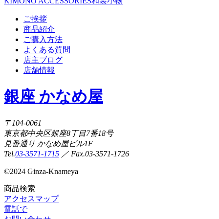
KIMONO ACCESSORIES
和装小物
ご挨拶
商品紹介
ご購入方法
よくある質問
店主ブログ
店舗情報
銀座 かなめ屋
〒104-0061
東京都中央区銀座8丁目7番18号
見番通り かなめ屋ビル1F
Tel.
03-3571-1715
／ Fax.03-3571-1726
©
2024 Ginza-Knameya
商品検索
アクセスマップ
電話で