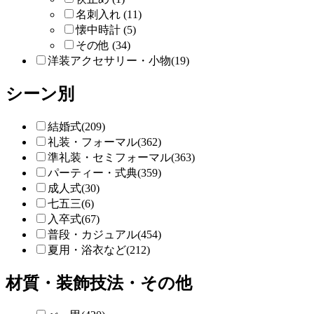
名刺入れ (11)
懐中時計 (5)
その他 (34)
洋装アクセサリー・小物(19)
シーン別
結婚式(209)
礼装・フォーマル(362)
準礼装・セミフォーマル(363)
パーティー・式典(359)
成人式(30)
七五三(6)
入卒式(67)
普段・カジュアル(454)
夏用・浴衣など(212)
材質・装飾技法・その他