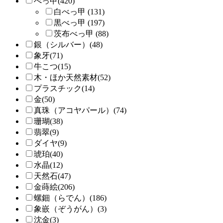
べっ甲(420)
白べっ甲 (131)
黒べっ甲 (197)
茨布べっ甲 (88)
銀（シルバー）(48)
象牙(71)
牛こつ(15)
木・ほか天然素材(52)
プラスチック(14)
金(50)
真珠（アコヤパール）(74)
珊瑚(38)
翡翠(9)
ダイヤ(9)
琥珀(40)
水晶(12)
天然石(47)
金蒔絵(206)
螺鈿（らでん）(186)
象嵌（ぞうがん）(3)
沈金(3)