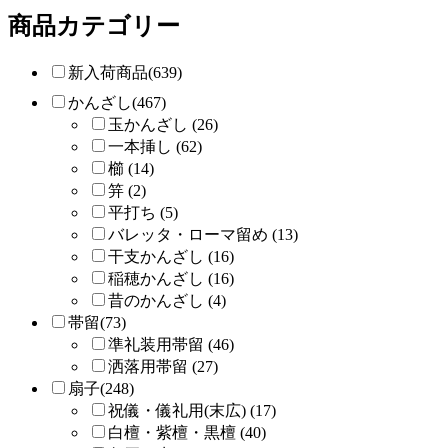
商品カテゴリー
新入荷商品(639)
かんざし(467)
玉かんざし (26)
一本挿し (62)
櫛 (14)
笄 (2)
平打ち (5)
バレッタ・ローマ留め (13)
干支かんざし (16)
稲穂かんざし (16)
昔のかんざし (4)
帯留(73)
準礼装用帯留 (46)
洒落用帯留 (27)
扇子(248)
祝儀・儀礼用(末広) (17)
白檀・紫檀・黒檀 (40)