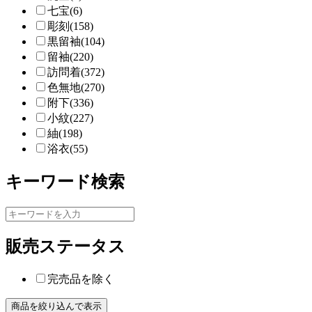
七宝(6)
彫刻(158)
黒留袖(104)
留袖(220)
訪問着(372)
色無地(270)
附下(336)
小紋(227)
紬(198)
浴衣(55)
キーワード検索
販売ステータス
完売品を除く