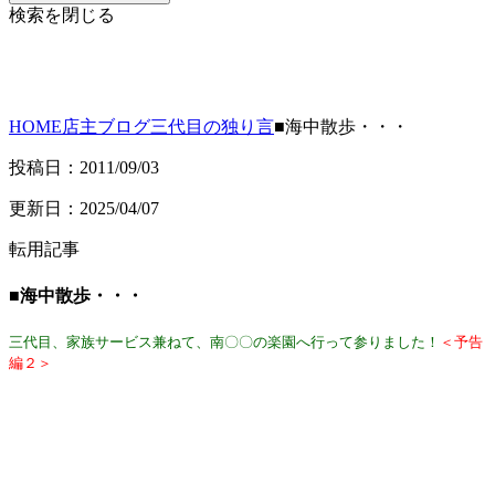
検索を閉じる
HOME
店主ブログ
三代目の独り言
■海中散歩・・・
投稿日：2011/09/03
更新日：2025/04/07
転用記事
■海中散歩・・・
三代目、家族サービス兼ねて、南〇〇の楽園へ行って参りました！
＜予告
編２＞