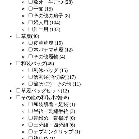
象牙・牛こつ (28)
干支 (15)
その他の扇子 (8)
婦人用 (104)
紳士用 (133)
草履(40)
皮革草履 (15)
本パナマ草履 (12)
その他履物 (4)
和装バッグ(49)
利休バッグ (15)
信玄袋(合切袋) (17)
籠(かご)・その他 (11)
草履バッグセット(12)
その他の和装小物(68)
和装肌着・足袋 (1)
半衿・刺繍半衿 (3)
帯締め・帯揚げ (6)
三分紐・四分紐 (6)
ナプキンクリップ (1)
袂止め (1)