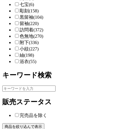
七宝(6)
彫刻(158)
黒留袖(104)
留袖(220)
訪問着(372)
色無地(270)
附下(336)
小紋(227)
紬(198)
浴衣(55)
キーワード検索
販売ステータス
完売品を除く