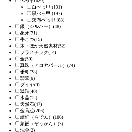
べっ甲(420)
白べっ甲 (131)
黒べっ甲 (197)
茨布べっ甲 (88)
銀（シルバー）(48)
象牙(71)
牛こつ(15)
木・ほか天然素材(52)
プラスチック(14)
金(50)
真珠（アコヤパール）(74)
珊瑚(38)
翡翠(9)
ダイヤ(9)
琥珀(40)
水晶(12)
天然石(47)
金蒔絵(206)
螺鈿（らでん）(186)
象嵌（ぞうがん）(3)
沈金(3)