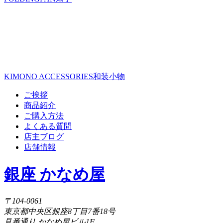
KIMONO ACCESSORIES
和装小物
ご挨拶
商品紹介
ご購入方法
よくある質問
店主ブログ
店舗情報
銀座 かなめ屋
〒104-0061
東京都中央区銀座8丁目7番18号
見番通り かなめ屋ビル1F