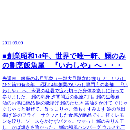
2011.09.09
■創業昭和14年、世界で唯一軒、鰯のみ
の割烹飯魚屋 『いわしや』へ・・・
先週末、銀座の若旦那衆（一部大旦那含む(笑)）と、いわし
ひと筋70有余年、昭和14年創業のいわし専門店の老舗、『い
わしや』 へ、今夏の猛暑で疲れ切った身体を癒しに行って
参りました。 鰯の刺身 夕闇間近の銀座7丁目 鰯の生姜煮
酒のお供に絶品 鰯の磯揚げ 鰯のたたき 醤油をかけて ぐじゃ
ぐじゃっと混ぜて、旨っ こりゃ、酒もすすみます 鰯の竜田
揚げ 鰯のフライ サクッとした食感が絶品です。軽くレモ
ンを絞り、ソースをかけずパクッ。ウマっ！ 鰯のみりん干
し かば焼きも旨かった。 鰯の和風ハンバーグ ウルメ丸干