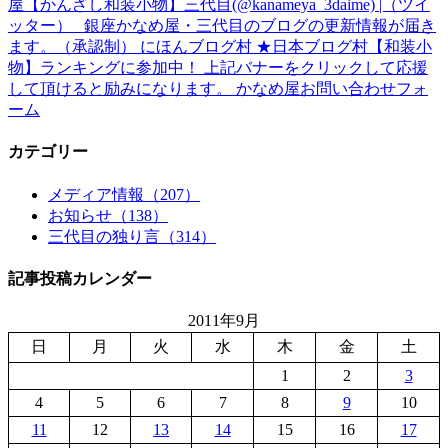
屋【かんざし和装小物】三代目(@kanameya_3daime) |（ツイ
ッター） 銀座かなめ屋・三代目のブログの更新情報が届き
ます。（承認制） にほんブログ村 ★日本ブログ村【和装小
物】ランキングに参加中！ 上記バナーをクリックして応援
して頂けると励みになります。 かなめ屋お問い合わせフォ
ーム
カテゴリー
メディア情報（207）
お知らせ（138）
三代目の独り言（314）
記事投稿カレンダー
2011年9月
日
月
火
水
木
金
土
1
2
3
4
5
6
7
8
9
10
11
12
13
14
15
16
17