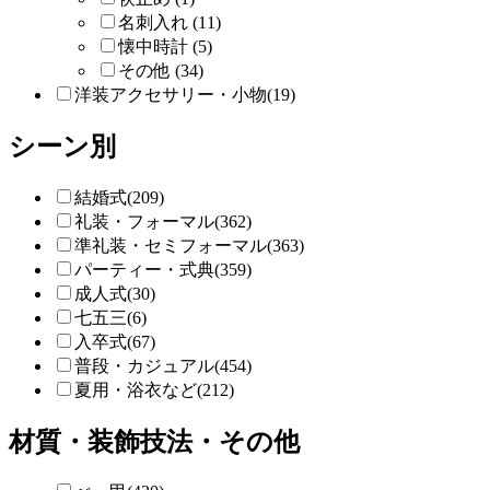
名刺入れ (11)
懐中時計 (5)
その他 (34)
洋装アクセサリー・小物(19)
シーン別
結婚式(209)
礼装・フォーマル(362)
準礼装・セミフォーマル(363)
パーティー・式典(359)
成人式(30)
七五三(6)
入卒式(67)
普段・カジュアル(454)
夏用・浴衣など(212)
材質・装飾技法・その他