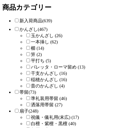
商品カテゴリー
新入荷商品(639)
かんざし(467)
玉かんざし (26)
一本挿し (62)
櫛 (14)
笄 (2)
平打ち (5)
バレッタ・ローマ留め (13)
干支かんざし (16)
稲穂かんざし (16)
昔のかんざし (4)
帯留(73)
準礼装用帯留 (46)
洒落用帯留 (27)
扇子(248)
祝儀・儀礼用(末広) (17)
白檀・紫檀・黒檀 (40)