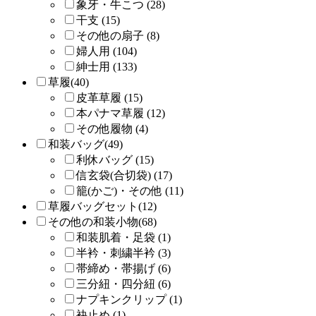
象牙・牛こつ (28)
干支 (15)
その他の扇子 (8)
婦人用 (104)
紳士用 (133)
草履(40)
皮革草履 (15)
本パナマ草履 (12)
その他履物 (4)
和装バッグ(49)
利休バッグ (15)
信玄袋(合切袋) (17)
籠(かご)・その他 (11)
草履バッグセット(12)
その他の和装小物(68)
和装肌着・足袋 (1)
半衿・刺繍半衿 (3)
帯締め・帯揚げ (6)
三分紐・四分紐 (6)
ナプキンクリップ (1)
袂止め (1)