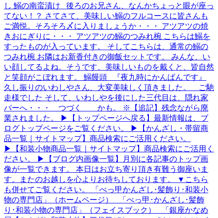
し 鰯の南蛮漬け 後ろのお兄さん、なんかちょっと眼が座っ
てない！？ さてさて、美味しい鰯のフルコースに皆さんも
ご満悦。そろそろ〆に入りましょうか・・・ アツアツの焼
きおにぎりに・・・ アツアツの鰯のつみれ椀 こちらは鰯を
すったものが入っています。 そしてこちらは、通常の鰯の
つみれ椀 お隣はお新香付きの御飯セットです。 みんな、い
い顔してるよね。そうです、美味しいものを戴くと、皆自然
と笑顔がこぼれます。 鰯饅頭 『夜九時にかんばんです』
久し振りのいわしやさん、大変美味しく頂きました。 ご馳
走様でした そして、いわしやを後にした三代目は、隠れ家
バーへ・・・ つづく かも。 ※【追記】残念ながら廃
業されました。 ▶【トップページへ戻る】最新情報は、ブ
ログトップページをご覧ください。 ▶【かんざし・帯留商
品一覧｜サイトマップ】商品検索にご活用ください。
▶【和装小物商品一覧｜サイトマップ】商品検索にご活用く
ださい。 ▶【ブログ内画像一覧】月別に各記事のトップ画
像が一覧できます。 本日はお立ち寄り頂き有難う御座いま
す。またのお越しを心よりお待ちしております。 ▼こちら
も併せてご覧ください。 「べっ甲かんざし･髪飾り･和装小
物の専門店」（ホームページ） 「べっ甲･かんざし･髪飾
り･和装小物の専門店」（フェイスブック） 「銀座かなめ