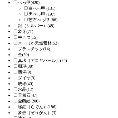
べっ甲(420)
白べっ甲 (131)
黒べっ甲 (197)
茨布べっ甲 (88)
銀（シルバー）(48)
象牙(71)
牛こつ(15)
木・ほか天然素材(52)
プラスチック(14)
金(50)
真珠（アコヤパール）(74)
珊瑚(38)
翡翠(9)
ダイヤ(9)
琥珀(40)
水晶(12)
天然石(47)
金蒔絵(206)
螺鈿（らでん）(186)
象嵌（ぞうがん）(3)