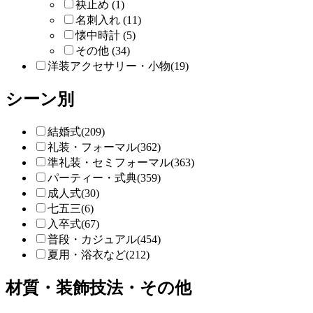
袂止め (1)
名刺入れ (11)
懐中時計 (5)
その他 (34)
洋装アクセサリー・小物(19)
シーン別
結婚式(209)
礼装・フォーマル(362)
準礼装・セミフォーマル(363)
パーティー・式典(359)
成人式(30)
七五三(6)
入卒式(67)
普段・カジュアル(454)
夏用・浴衣など(212)
材質・装飾技法・その他