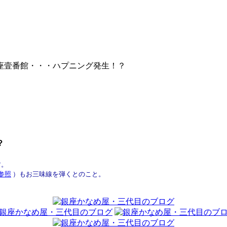
座壹番館・・・ハプニング発生！？
？
す。
号参照
）もお三味線を弾くとのこと。