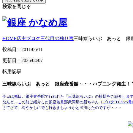
検索を閉じる
HOME
店主ブログ
三代目の独り言
三味線らいぶ あっと 銀
投稿日：2011/06/11
更新日：2025/04/07
転用記事
三味線らいぶ あっと 銀座壹番館・・・ハプニング発生！
今日は先日、銀座壹番館で行われた『三味線らいぶ』の模様をご紹介しま
なんと、この前ご紹介した銀座若旦那衆同期の新ちゃん（
ブログ’11.5/25
さてさて、冷やかしにでも行きましょうかと出掛けたのですが・・・