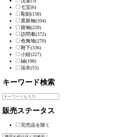
沈金(3)
七宝(6)
彫刻(158)
黒留袖(104)
留袖(220)
訪問着(372)
色無地(270)
附下(336)
小紋(227)
紬(198)
浴衣(55)
キーワード検索
販売ステータス
完売品を除く