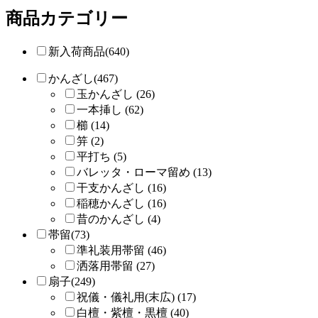
商品カテゴリー
新入荷商品(640)
かんざし(467)
玉かんざし (26)
一本挿し (62)
櫛 (14)
笄 (2)
平打ち (5)
バレッタ・ローマ留め (13)
干支かんざし (16)
稲穂かんざし (16)
昔のかんざし (4)
帯留(73)
準礼装用帯留 (46)
洒落用帯留 (27)
扇子(249)
祝儀・儀礼用(末広) (17)
白檀・紫檀・黒檀 (40)