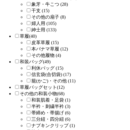
象牙・牛こつ (28)
干支 (15)
その他の扇子 (8)
婦人用 (105)
紳士用 (133)
草履(40)
皮革草履 (15)
本パナマ草履 (12)
その他履物 (4)
和装バッグ(49)
利休バッグ (15)
信玄袋(合切袋) (17)
籠(かご)・その他 (11)
草履バッグセット(12)
その他の和装小物(68)
和装肌着・足袋 (1)
半衿・刺繍半衿 (3)
帯締め・帯揚げ (6)
三分紐・四分紐 (6)
ナプキンクリップ (1)