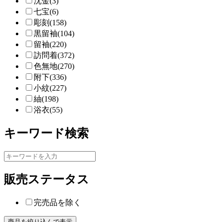
沈金(3)
七宝(6)
彫刻(158)
黒留袖(104)
留袖(220)
訪問着(372)
色無地(270)
附下(336)
小紋(227)
紬(198)
浴衣(55)
キーワード検索
販売ステータス
完売品を除く