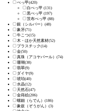
べっ甲(420)
白べっ甲 (131)
黒べっ甲 (197)
茨布べっ甲 (88)
銀（シルバー）(48)
象牙(71)
牛こつ(15)
木・ほか天然素材(52)
プラスチック(14)
金(50)
真珠（アコヤパール）(74)
珊瑚(38)
翡翠(9)
ダイヤ(9)
琥珀(40)
水晶(12)
天然石(47)
金蒔絵(206)
螺鈿（らでん）(186)
象嵌（ぞうがん）(3)