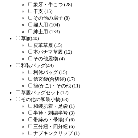
象牙・牛こつ (28)
干支 (15)
その他の扇子 (8)
婦人用 (104)
紳士用 (133)
草履(40)
皮革草履 (15)
本パナマ草履 (12)
その他履物 (4)
和装バッグ(49)
利休バッグ (15)
信玄袋(合切袋) (17)
籠(かご)・その他 (11)
草履バッグセット(12)
その他の和装小物(68)
和装肌着・足袋 (1)
半衿・刺繍半衿 (3)
帯締め・帯揚げ (6)
三分紐・四分紐 (6)
ナプキンクリップ (1)