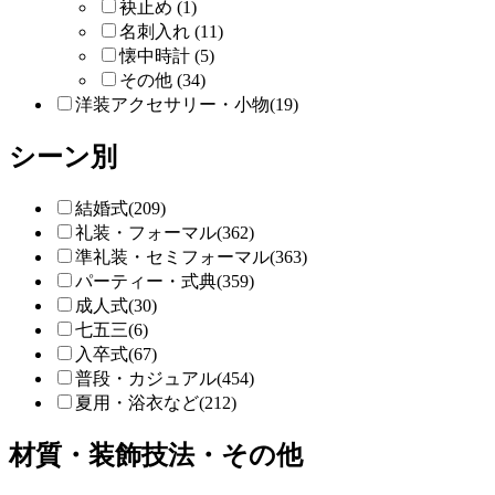
袂止め (1)
名刺入れ (11)
懐中時計 (5)
その他 (34)
洋装アクセサリー・小物(19)
シーン別
結婚式(209)
礼装・フォーマル(362)
準礼装・セミフォーマル(363)
パーティー・式典(359)
成人式(30)
七五三(6)
入卒式(67)
普段・カジュアル(454)
夏用・浴衣など(212)
材質・装飾技法・その他