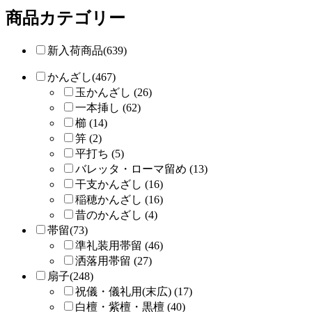
商品カテゴリー
新入荷商品(639)
かんざし(467)
玉かんざし (26)
一本挿し (62)
櫛 (14)
笄 (2)
平打ち (5)
バレッタ・ローマ留め (13)
干支かんざし (16)
稲穂かんざし (16)
昔のかんざし (4)
帯留(73)
準礼装用帯留 (46)
洒落用帯留 (27)
扇子(248)
祝儀・儀礼用(末広) (17)
白檀・紫檀・黒檀 (40)