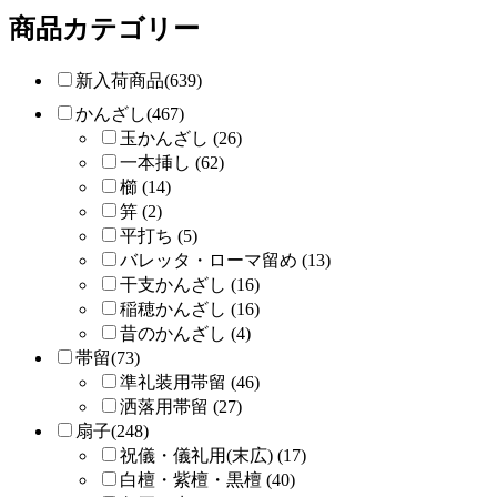
商品カテゴリー
新入荷商品(639)
かんざし(467)
玉かんざし (26)
一本挿し (62)
櫛 (14)
笄 (2)
平打ち (5)
バレッタ・ローマ留め (13)
干支かんざし (16)
稲穂かんざし (16)
昔のかんざし (4)
帯留(73)
準礼装用帯留 (46)
洒落用帯留 (27)
扇子(248)
祝儀・儀礼用(末広) (17)
白檀・紫檀・黒檀 (40)