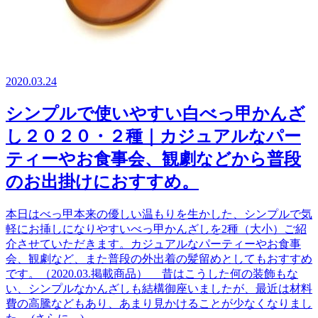
2020.03.24
シンプルで使いやすい白べっ甲かんざ
し２０２０・２種｜カジュアルなパー
ティーやお食事会、観劇などから普段
のお出掛けにおすすめ。
本日はべっ甲本来の優しい温もりを生かした、シンプルで気
軽にお挿しになりやすいべっ甲かんざしを2種（大小）ご紹
介させていただきます。カジュアルなパーティーやお食事
会、観劇など、また普段の外出着の髪留めとしてもおすすめ
です。（2020.03.掲載商品） 昔はこうした何の装飾もな
い、シンプルなかんざしも結構御座いましたが、最近は材料
費の高騰などもあり、あまり見かけることが少なくなりまし