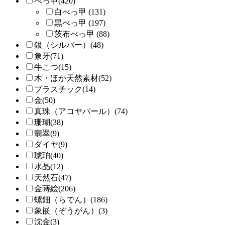
べっ甲(420)
白べっ甲 (131)
黒べっ甲 (197)
茨布べっ甲 (88)
銀（シルバー）(48)
象牙(71)
牛こつ(15)
木・ほか天然素材(52)
プラスチック(14)
金(50)
真珠（アコヤパール）(74)
珊瑚(38)
翡翠(9)
ダイヤ(9)
琥珀(40)
水晶(12)
天然石(47)
金蒔絵(206)
螺鈿（らでん）(186)
象嵌（ぞうがん）(3)
沈金(3)