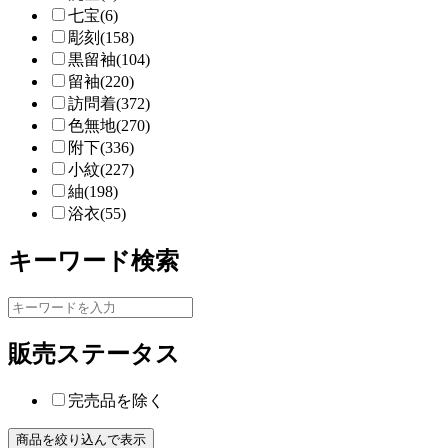
七宝(6)
彫刻(158)
黒留袖(104)
留袖(220)
訪問着(372)
色無地(270)
附下(336)
小紋(227)
紬(198)
浴衣(55)
キーワード検索
販売ステータス
完売品を除く