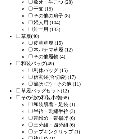
象牙・牛こつ (28)
干支 (15)
その他の扇子 (8)
婦人用 (104)
紳士用 (133)
草履(40)
皮革草履 (15)
本パナマ草履 (12)
その他履物 (4)
和装バッグ(49)
利休バッグ (15)
信玄袋(合切袋) (17)
籠(かご)・その他 (11)
草履バッグセット(12)
その他の和装小物(68)
和装肌着・足袋 (1)
半衿・刺繍半衿 (3)
帯締め・帯揚げ (6)
三分紐・四分紐 (6)
ナプキンクリップ (1)
袂止め (1)