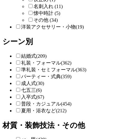
名刺入れ (11)
懐中時計 (5)
その他 (34)
洋装アクセサリー・小物(19)
シーン別
結婚式(209)
礼装・フォーマル(362)
準礼装・セミフォーマル(363)
パーティー・式典(359)
成人式(30)
七五三(6)
入卒式(67)
普段・カジュアル(454)
夏用・浴衣など(212)
材質・装飾技法・その他