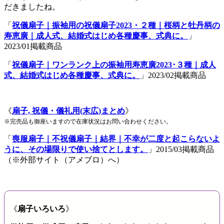
だきましたね。
「
祝儀扇子｜振袖用の祝儀扇子2023・２種｜桜柄と牡丹柄の
寿恵廣｜成人式、結婚式はじめ各種慶事、式典に。
」
2023/01掲載商品
「
祝儀扇子｜ワンランク上の振袖用寿恵廣2023･３種｜成人
式、結婚式はじめ各種慶事、式典に。
」2023/02掲載商品
《
扇子, 祝儀・儀礼用(末広)まとめ
》
※完売品も御座いますので在庫状況はお問い合わせください。
「
喪服扇子｜不祝儀扇子｜結界｜不幸が二度と起こらないよ
うに、その場限りで使い捨てとします。
」2015/03掲載商品
（※外部サイト（アメブロ）へ）
《
扇子いろいろ
》