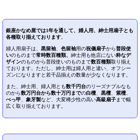
銀座かなめ屋では
1年を通して、婦人用、紳士用扇子とも
各種取り揃えております
。
婦人用扇子は、
黒留袖
、
色留袖
用の
祝儀扇子
から
普段使
い
のものまで
常時数百種類、
紳士用も他店にない
粋なデ
ザイン
のものから普段使いのものまで
数百種類
取り揃え
ております。ただし、紳士用は婦人用と違い、オフシー
ズンになりますと若干品揃えの数量が少なくなります。
また、紳士用、婦人用とも
数千円台
のリーズナブルなも
のから
数万円台から数十万円まで
の
白檀
、
黒檀
、
紫檀
、
べっ甲
、
象牙製
など、大変稀少性の高い
高級扇子
まで幅
広く取り揃えております。