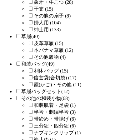
象牙・牛こつ (28)
干支 (15)
その他の扇子 (8)
婦人用 (104)
紳士用 (133)
草履(40)
皮革草履 (15)
本パナマ草履 (12)
その他履物 (4)
和装バッグ(49)
利休バッグ (15)
信玄袋(合切袋) (17)
籠(かご)・その他 (11)
草履バッグセット(12)
その他の和装小物(68)
和装肌着・足袋 (1)
半衿・刺繍半衿 (3)
帯締め・帯揚げ (6)
三分紐・四分紐 (6)
ナプキンクリップ (1)
袂止め (1)