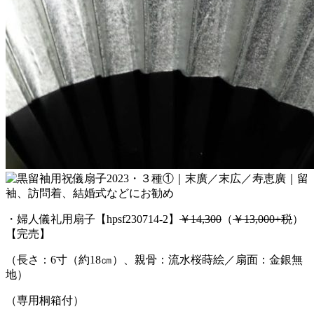
・婦人儀礼用扇子【hpsf230714-2】
￥14,300
（
￥13,000+税
）
【完売】
（長さ：6寸（約18㎝）、親骨：流水桜蒔絵／扇面：金銀無
地）
（専用桐箱付）