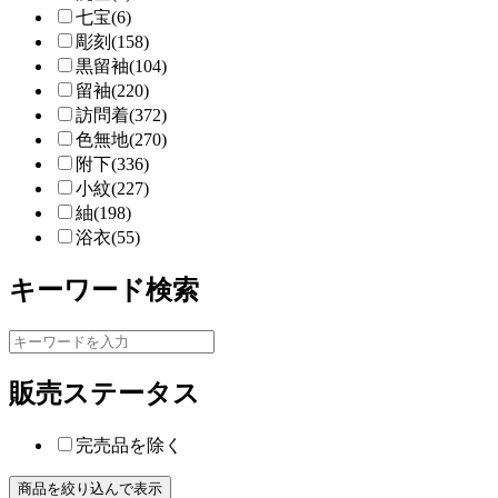
七宝(6)
彫刻(158)
黒留袖(104)
留袖(220)
訪問着(372)
色無地(270)
附下(336)
小紋(227)
紬(198)
浴衣(55)
キーワード検索
販売ステータス
完売品を除く