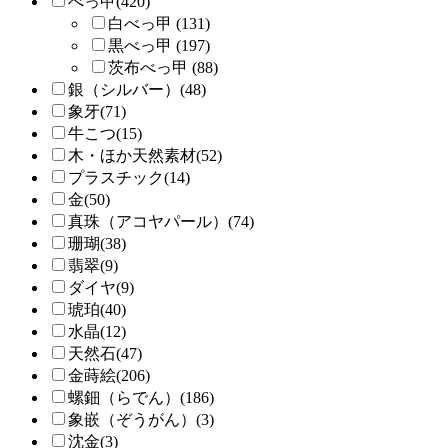
べっ甲(420)
白べっ甲 (131)
黒べっ甲 (197)
茨布べっ甲 (88)
銀（シルバー）(48)
象牙(71)
牛こつ(15)
木・ほか天然素材(52)
プラスチック(14)
金(50)
真珠（アコヤパール）(74)
珊瑚(38)
翡翠(9)
ダイヤ(9)
琥珀(40)
水晶(12)
天然石(47)
金蒔絵(206)
螺鈿（らでん）(186)
象嵌（ぞうがん）(3)
沈金(3)