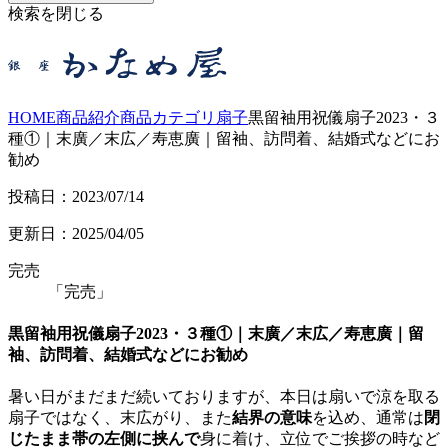
検索を閉じる
HOME
商品紹介
商品カテゴリ
扇子
黒留袖用祝儀扇子2023・３
種①｜末廣／末広／寿恵廣｜留袖、訪問着、結婚式などにお
勧め
投稿日：2023/07/14
更新日：2025/04/05
完売
「完売」
黒留袖用祝儀扇子2023・３種①｜末廣／末広／寿恵廣｜留
袖、訪問着、結婚式などにお勧め
暑い日がまだまだ続いておりますが、本日は扇いで涼を取る
扇子ではなく、末広がり、また
結界の意味
を込め、通常は
閉
じたまま帯の左側に挟んで
身に着け、立位でご挨拶の時など