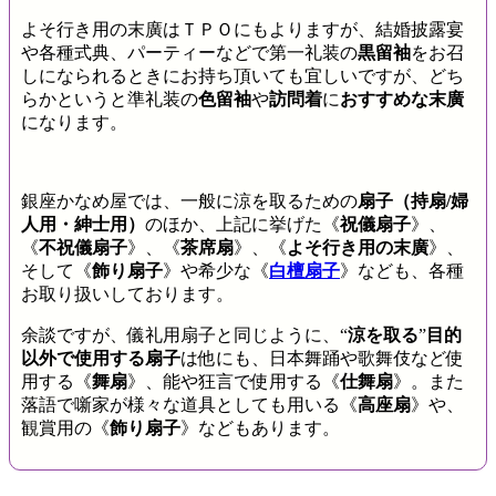
よそ行き用の末廣はＴＰＯにもよりますが、結婚披露宴
や各種式典、パーティーなどで第一礼装の
黒留袖
をお召
しになられるときにお持ち頂いても宜しいですが、どち
らかというと準礼装の
色留袖
や
訪問着
に
おすすめな末廣
になります。
銀座かなめ屋では、一般に涼を取るための
扇子（持扇/婦
人用・紳士用）
のほか、上記に挙げた《
祝儀扇子
》、
《
不祝儀扇子
》、《
茶席扇
》、《
よそ行き用の末廣
》、
そして《
飾り扇子
》や希少な《
白檀扇子
》なども、各種
お取り扱いしております。
余談ですが、儀礼用扇子と同じように、“
涼を取る
”
目的
以外で使用する扇子
は他にも、日本舞踊や歌舞伎など使
用する《
舞扇
》、能や狂言で使用する《
仕舞扇
》。また
落語で噺家が様々な道具としても用いる《
高座扇
》や、
観賞用の《
飾り扇子
》などもあります。