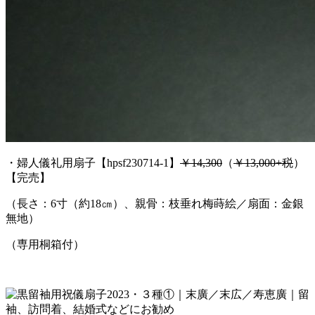
・婦人儀礼用扇子【hpsf230714-1】
￥14,300
（
￥13,000+税
）
【完売】
（長さ：6寸（約18㎝）、親骨：枝垂れ梅蒔絵／扇面：金銀
無地）
（専用桐箱付）