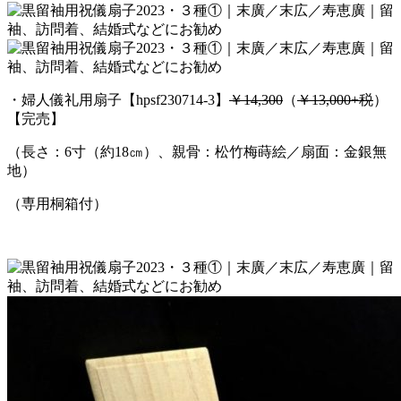
・婦人儀礼用扇子【hpsf230714-3】
￥14,300
（
￥13,000+税
）
【完売】
（長さ：6寸（約18㎝）、親骨：松竹梅蒔絵／扇面：金銀無
地）
（専用桐箱付）