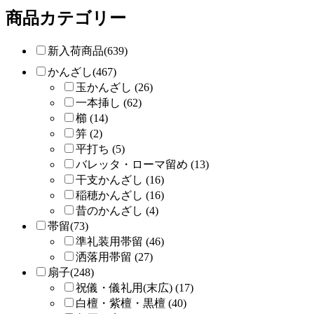
商品カテゴリー
新入荷商品(639)
かんざし(467)
玉かんざし (26)
一本挿し (62)
櫛 (14)
笄 (2)
平打ち (5)
バレッタ・ローマ留め (13)
干支かんざし (16)
稲穂かんざし (16)
昔のかんざし (4)
帯留(73)
準礼装用帯留 (46)
洒落用帯留 (27)
扇子(248)
祝儀・儀礼用(末広) (17)
白檀・紫檀・黒檀 (40)