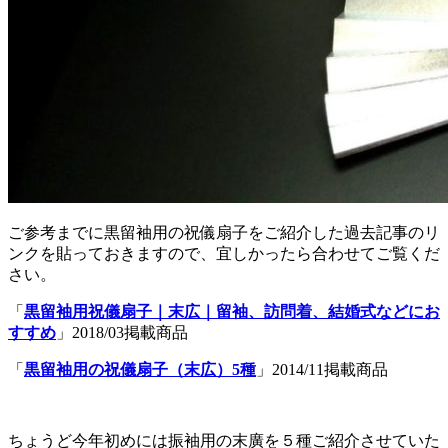
ご参考までに黒留袖用の祝儀扇子をご紹介した過去記事のリ
ンクを貼っておきますので、宜しかったら合わせてご覧くだ
さい。
「
黒留袖用祝儀扇子｜末広｜留袖、訪問着、結婚式などにお
すすめ
」2018/03掲載商品
「
黒留袖用の祝儀扇子（末広）5種
」2014/11掲載商品
ちょうど今年初めには振袖用の末廣を５種ご紹介させていた