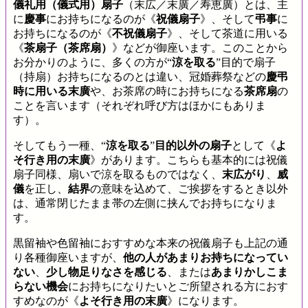
儀礼用（儀式用）扇子
（末広／末廣／寿恵廣）とは、主
に
慶事
にお持ちになるのが《
祝儀扇子
》、そして
弔事
に
お持ちになるのが《
不祝儀扇子
》、そして茶道に用いる
《
茶扇子（茶席扇）
》などが御座います。このことから
お分かりのように、多くの方が“
涼を取る
”目的で扇子
（持扇）お持ちになるのとは違い、冠婚葬祭などの
慶弔
時に用いる末廣
や、お茶席の時にお持ちになる
茶席扇
の
ことを言います（それぞれ呼び方はほかにもありま
す）。
そしてもう一種、“
涼を取る
”
目的以外の扇子
として《
よ
そ行き用の末廣
》があります。こちらも基本的には祝儀
扇子同様、扇いで涼を取るものではなく、
末広がり
、
威
儀
を正し、
結界
の意味を込めて、ご挨拶をするとき以外
は、通常閉じたまま帯の左側に挟んでお持ちになりま
す。
黒留袖や色留袖におすすめな本来の祝儀扇子も上記の通
り各種御座いますが、
他の人があまりお持ちになってい
ない
、
少し物足りなさを感じる
、または
あまりかしこま
らない機会
にお持ちになりたいとご所望される方におす
すめなのが《
よそ行き用の末廣
》になります。