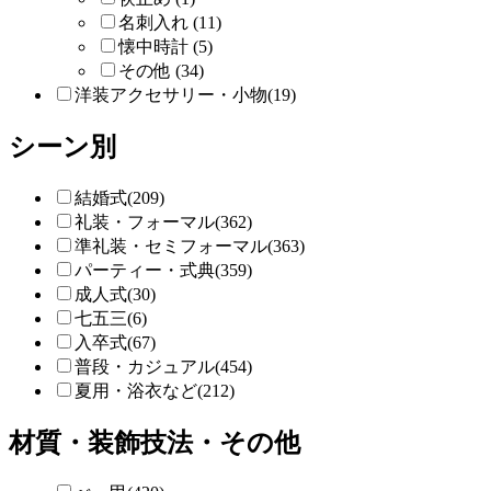
名刺入れ (11)
懐中時計 (5)
その他 (34)
洋装アクセサリー・小物(19)
シーン別
結婚式(209)
礼装・フォーマル(362)
準礼装・セミフォーマル(363)
パーティー・式典(359)
成人式(30)
七五三(6)
入卒式(67)
普段・カジュアル(454)
夏用・浴衣など(212)
材質・装飾技法・その他