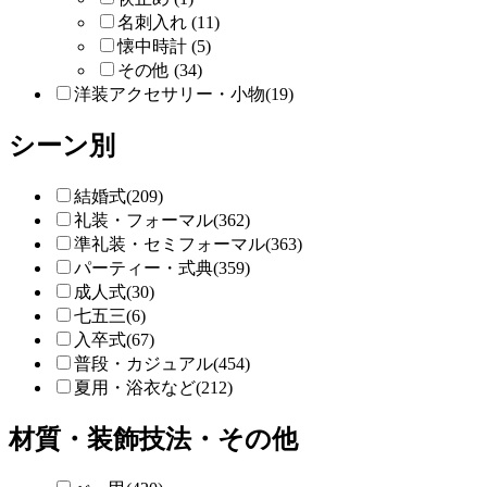
名刺入れ (11)
懐中時計 (5)
その他 (34)
洋装アクセサリー・小物(19)
シーン別
結婚式(209)
礼装・フォーマル(362)
準礼装・セミフォーマル(363)
パーティー・式典(359)
成人式(30)
七五三(6)
入卒式(67)
普段・カジュアル(454)
夏用・浴衣など(212)
材質・装飾技法・その他