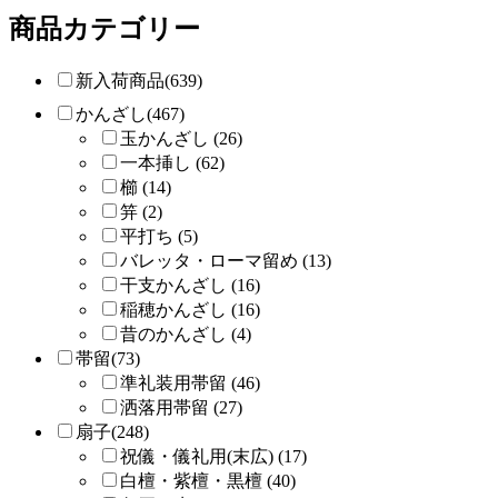
商品カテゴリー
新入荷商品(639)
かんざし(467)
玉かんざし (26)
一本挿し (62)
櫛 (14)
笄 (2)
平打ち (5)
バレッタ・ローマ留め (13)
干支かんざし (16)
稲穂かんざし (16)
昔のかんざし (4)
帯留(73)
準礼装用帯留 (46)
洒落用帯留 (27)
扇子(248)
祝儀・儀礼用(末広) (17)
白檀・紫檀・黒檀 (40)