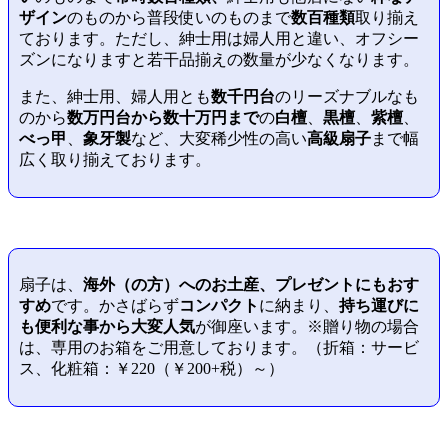
ザイン
のものから普段使いのものまで
数百種類
取り揃え
ております。ただし、紳士用は婦人用と違い、オフシー
ズンになりますと若干品揃えの数量が少なくなります。
また、紳士用、婦人用とも
数千円台
のリーズナブルなも
のから
数万円台から数十万円まで
の
白檀
、
黒檀
、
紫檀
、
べっ甲
、
象牙製
など、大変稀少性の高い
高級扇子
まで幅
広く取り揃えております。
扇子は、
海外（の方）へのお土産、プレゼントにもおす
すめ
です。かさばらず
コンパクト
に納まり、
持ち運びに
も便利な事から大変人気
が御座います。※贈り物の場合
は、専用のお箱をご用意しております。（折箱：サービ
ス、化粧箱：￥220（￥200+税）～）