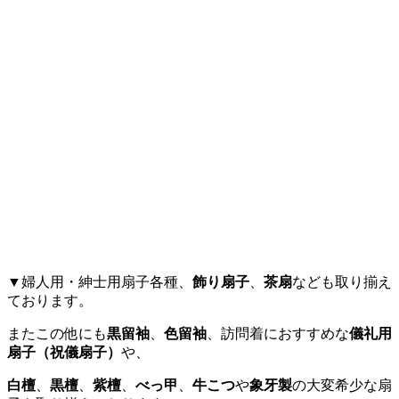
▼婦人用・紳士用扇子各種、
飾り扇子
、
茶扇
なども取り揃え
ております。
またこの他にも
黒留袖
、
色留袖
、訪問着におすすめな
儀礼用
扇子（祝儀扇子）
や、
白檀
、
黒檀
、
紫檀
、
べっ甲
、
牛こつ
や
象牙製
の大変希少な扇