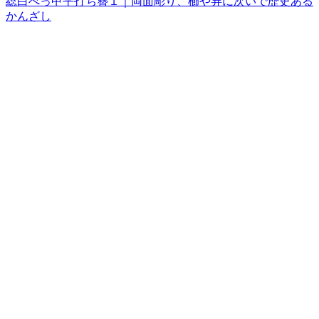
総白べっ甲平打ち簪１｜両面彫り、櫛や笄に次いで歴史ある
かんざし