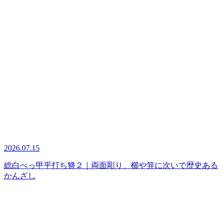
2026.07.15
総白べっ甲平打ち簪２｜両面彫り、櫛や笄に次いで歴史ある
かんざし