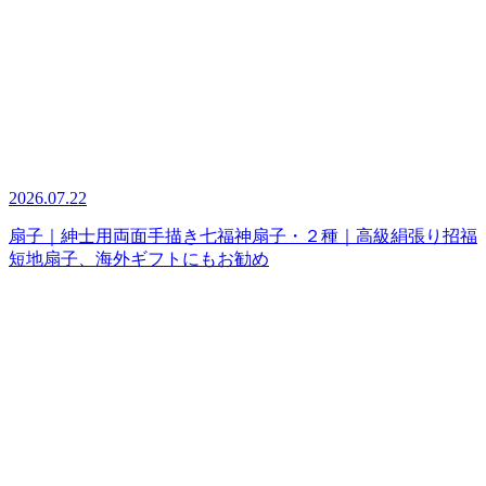
2026.07.22
扇子｜紳士用両面手描き七福神扇子・２種｜高級絹張り招福
短地扇子、海外ギフトにもお勧め