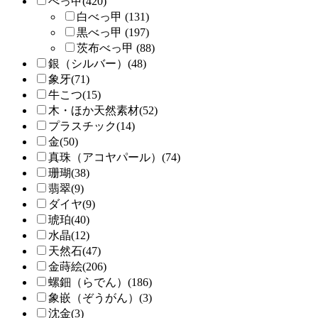
べっ甲(420)
白べっ甲 (131)
黒べっ甲 (197)
茨布べっ甲 (88)
銀（シルバー）(48)
象牙(71)
牛こつ(15)
木・ほか天然素材(52)
プラスチック(14)
金(50)
真珠（アコヤパール）(74)
珊瑚(38)
翡翠(9)
ダイヤ(9)
琥珀(40)
水晶(12)
天然石(47)
金蒔絵(206)
螺鈿（らでん）(186)
象嵌（ぞうがん）(3)
沈金(3)