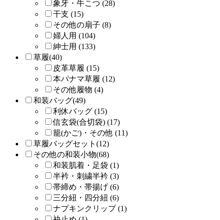
象牙・牛こつ (28)
干支 (15)
その他の扇子 (8)
婦人用 (104)
紳士用 (133)
草履(40)
皮革草履 (15)
本パナマ草履 (12)
その他履物 (4)
和装バッグ(49)
利休バッグ (15)
信玄袋(合切袋) (17)
籠(かご)・その他 (11)
草履バッグセット(12)
その他の和装小物(68)
和装肌着・足袋 (1)
半衿・刺繍半衿 (3)
帯締め・帯揚げ (6)
三分紐・四分紐 (6)
ナプキンクリップ (1)
袂止め (1)