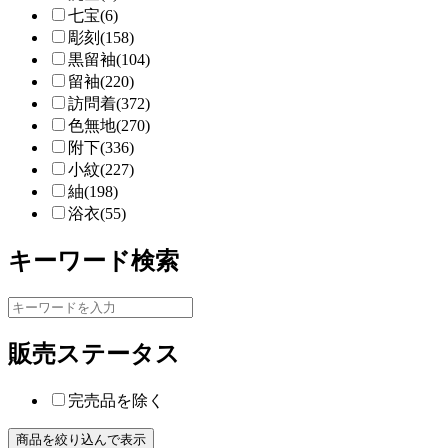
七宝(6)
彫刻(158)
黒留袖(104)
留袖(220)
訪問着(372)
色無地(270)
附下(336)
小紋(227)
紬(198)
浴衣(55)
キーワード検索
販売ステータス
完売品を除く