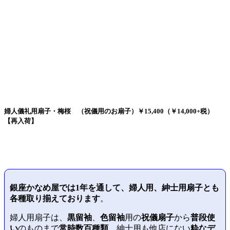
婦人儀礼用扇子・梅桜 （祝儀用のお扇子）￥15,400（￥14,000+税）
【再入荷】
銀座かなめ屋では
1年を通して、婦人用、紳士用扇子とも
各種取り揃えております
。
婦人用扇子は、
黒留袖
、
色留袖
用の
祝儀扇子
から
普段使
い
のものまで
常時数百種類、
紳士用も他店にない
粋なデ