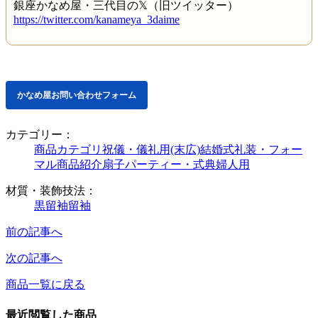
銀座かなめ屋・三代目の𝕏（旧ツイッター）
https://twitter.com/kanameya_3daime
かなめ屋お問い合わせフォーム
カテゴリー：
商品カテゴリ
祝儀・儀礼用(末広)
結婚式
礼装・フォー
マル
商品紹介
扇子
パーティー・式典
婦人用
材質・装飾技法：
黒留袖
留袖
前の記事へ
次の記事へ
商品一覧に戻る
最近閲覧した商品