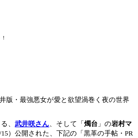
ト！
井版・最強悪女が愛と欲望渦巻く夜の世界
じる、
武井咲さん
、そして「
燭台
」の
岩村マ
6/15）公開された、下記の「黒革の手帖・PR