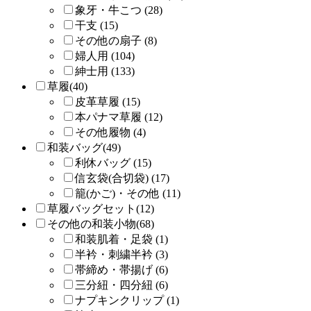
象牙・牛こつ (28)
干支 (15)
その他の扇子 (8)
婦人用 (104)
紳士用 (133)
草履(40)
皮革草履 (15)
本パナマ草履 (12)
その他履物 (4)
和装バッグ(49)
利休バッグ (15)
信玄袋(合切袋) (17)
籠(かご)・その他 (11)
草履バッグセット(12)
その他の和装小物(68)
和装肌着・足袋 (1)
半衿・刺繍半衿 (3)
帯締め・帯揚げ (6)
三分紐・四分紐 (6)
ナプキンクリップ (1)