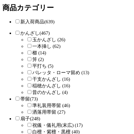
商品カテゴリー
新入荷商品(639)
かんざし(467)
玉かんざし (26)
一本挿し (62)
櫛 (14)
笄 (2)
平打ち (5)
バレッタ・ローマ留め (13)
干支かんざし (16)
稲穂かんざし (16)
昔のかんざし (4)
帯留(73)
準礼装用帯留 (46)
洒落用帯留 (27)
扇子(248)
祝儀・儀礼用(末広) (17)
白檀・紫檀・黒檀 (40)