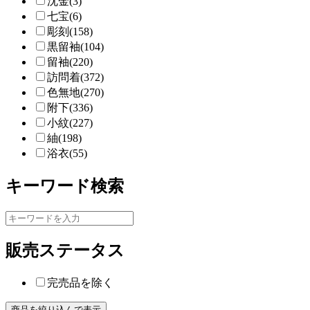
沈金(3)
七宝(6)
彫刻(158)
黒留袖(104)
留袖(220)
訪問着(372)
色無地(270)
附下(336)
小紋(227)
紬(198)
浴衣(55)
キーワード検索
販売ステータス
完売品を除く