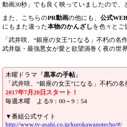
動画30秒」でも良く映っていましたので、
また、こちらの
PR動画
の他にも、
公式WE
にもまた違った
本物のかんざし
を色々とご
「武井咲、“銀座の女王”になる」不朽の名
武井版・最強悪女が愛と欲望渦巻く夜の世
木曜ドラマ『
黒革の手帖
』
「武井咲、“銀座の女王”になる」不朽の
2017年7月20日スタート！
毎週木曜 よる9：00～9：54
▼番組公式サイト
http://www.tv-asahi.co.jp/kurokawanotecho/#/