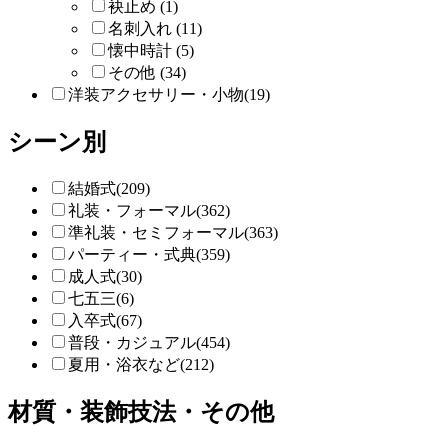
袂止め (1)
名刺入れ (11)
懐中時計 (5)
その他 (34)
洋装アクセサリー・小物(19)
シーン別
結婚式(209)
礼装・フォーマル(362)
準礼装・セミフォーマル(363)
パーティー・式典(359)
成人式(30)
七五三(6)
入卒式(67)
普段・カジュアル(454)
夏用・浴衣など(212)
材質・装飾技法・その他