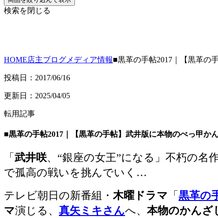
検索を閉じる
HOME
店主ブログ
メディア情報
■黒革の手帖2017｜【黒革の
投稿日：2017/06/16
更新日：2025/04/05
転用記事
■黒革の手帖2017｜【黒革の手帖】武井版に本物のべっ甲かん
「
武井咲
、“銀座の女王”になる」不朽の名
で孤高の戦いを挑んでいく…
テレビ朝日の新番組・
木曜ドラマ
「
黒革の手
マ
演じる、
真矢ミキさん
へ、
本物のかんざ