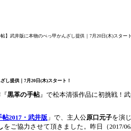
手帖】武井版に本物のべっ甲かんざし提供｜7月20日(木)スター
ざし提供｜7月20日(木)スタート！
作『
黒革の手帖
』で松本清張作品に初挑戦！武
帖2017・武井版
」で、主人公
原口元子
を演
し
をご協力させて頂きました。昨日（2017/0