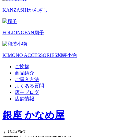
KANZASHI
かんざし
FOLDINGFAN
扇子
KIMONO ACCESSORIES
和装小物
ご挨拶
商品紹介
ご購入方法
よくある質問
店主ブログ
店舗情報
銀座 かなめ屋
〒104-0061