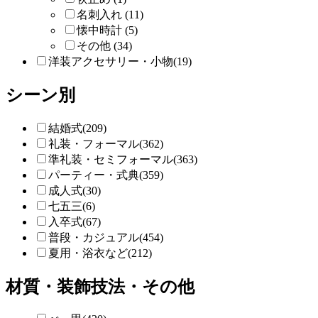
名刺入れ (11)
懐中時計 (5)
その他 (34)
洋装アクセサリー・小物(19)
シーン別
結婚式(209)
礼装・フォーマル(362)
準礼装・セミフォーマル(363)
パーティー・式典(359)
成人式(30)
七五三(6)
入卒式(67)
普段・カジュアル(454)
夏用・浴衣など(212)
材質・装飾技法・その他