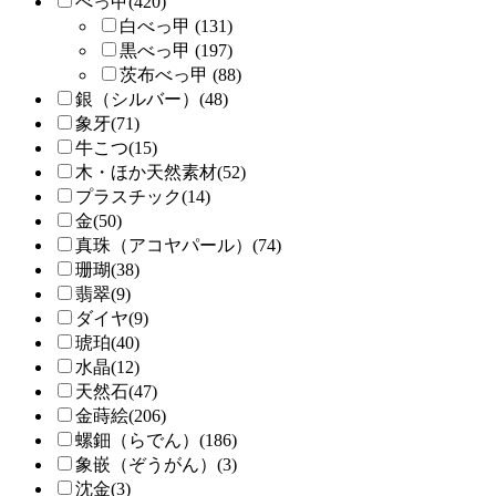
べっ甲(420)
白べっ甲 (131)
黒べっ甲 (197)
茨布べっ甲 (88)
銀（シルバー）(48)
象牙(71)
牛こつ(15)
木・ほか天然素材(52)
プラスチック(14)
金(50)
真珠（アコヤパール）(74)
珊瑚(38)
翡翠(9)
ダイヤ(9)
琥珀(40)
水晶(12)
天然石(47)
金蒔絵(206)
螺鈿（らでん）(186)
象嵌（ぞうがん）(3)
沈金(3)