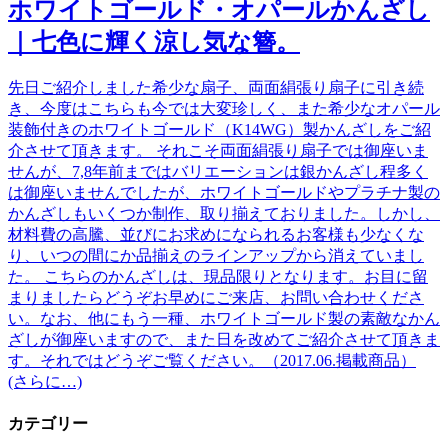
ホワイトゴールド・オパールかんざし
｜七色に輝く涼し気な簪。
先日ご紹介しました希少な扇子、両面絹張り扇子に引き続
き、今度はこちらも今では大変珍しく、また希少なオパール
装飾付きのホワイトゴールド（K14WG）製かんざしをご紹
介させて頂きます。 それこそ両面絹張り扇子では御座いま
せんが、7,8年前まではバリエーションは銀かんざし程多く
は御座いませんでしたが、ホワイトゴールドやプラチナ製の
かんざしもいくつか制作、取り揃えておりました。しかし、
材料費の高騰、並びにお求めになられるお客様も少なくな
り、いつの間にか品揃えのラインアップから消えていまし
た。 こちらのかんざしは、現品限りとなります。お目に留
まりましたらどうぞお早めにご来店、お問い合わせくださ
い。なお、他にもう一種、ホワイトゴールド製の素敵なかん
ざしが御座いますので、また日を改めてご紹介させて頂きま
す。それではどうぞご覧ください。（2017.06.掲載商品）
(さらに…)
カテゴリー