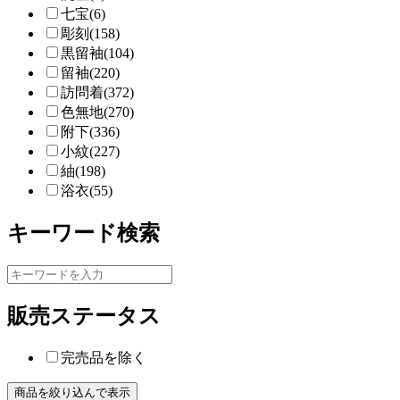
七宝(6)
彫刻(158)
黒留袖(104)
留袖(220)
訪問着(372)
色無地(270)
附下(336)
小紋(227)
紬(198)
浴衣(55)
キーワード検索
販売ステータス
完売品を除く