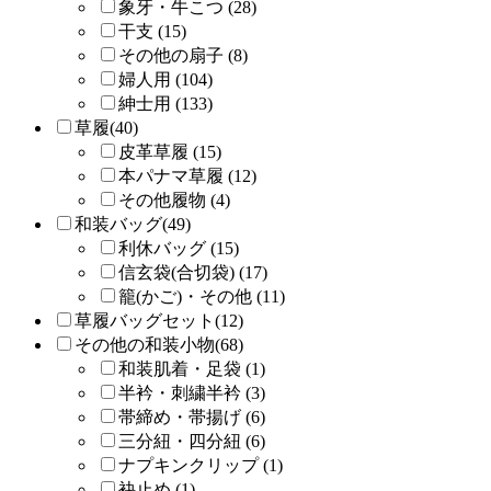
象牙・牛こつ (28)
干支 (15)
その他の扇子 (8)
婦人用 (104)
紳士用 (133)
草履(40)
皮革草履 (15)
本パナマ草履 (12)
その他履物 (4)
和装バッグ(49)
利休バッグ (15)
信玄袋(合切袋) (17)
籠(かご)・その他 (11)
草履バッグセット(12)
その他の和装小物(68)
和装肌着・足袋 (1)
半衿・刺繍半衿 (3)
帯締め・帯揚げ (6)
三分紐・四分紐 (6)
ナプキンクリップ (1)
袂止め (1)