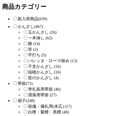
商品カテゴリー
新入荷商品(639)
かんざし(467)
玉かんざし (26)
一本挿し (62)
櫛 (14)
笄 (2)
平打ち (5)
バレッタ・ローマ留め (13)
干支かんざし (16)
稲穂かんざし (16)
昔のかんざし (4)
帯留(73)
準礼装用帯留 (46)
洒落用帯留 (27)
扇子(248)
祝儀・儀礼用(末広) (17)
白檀・紫檀・黒檀 (40)