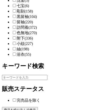
沈金(3)
七宝(6)
彫刻(158)
黒留袖(104)
留袖(220)
訪問着(372)
色無地(270)
附下(336)
小紋(227)
紬(198)
浴衣(55)
キーワード検索
販売ステータス
完売品を除く