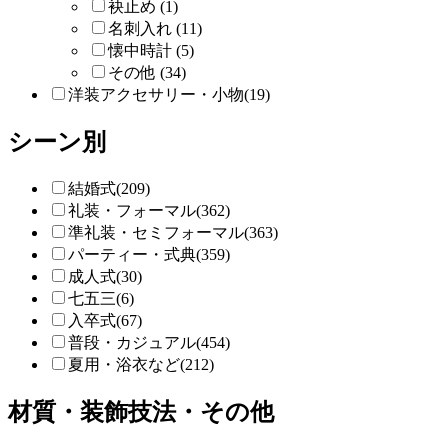
袂止め (1)
名刺入れ (11)
懐中時計 (5)
その他 (34)
洋装アクセサリー・小物(19)
シーン別
結婚式(209)
礼装・フォーマル(362)
準礼装・セミフォーマル(363)
パーティー・式典(359)
成人式(30)
七五三(6)
入卒式(67)
普段・カジュアル(454)
夏用・浴衣など(212)
材質・装飾技法・その他