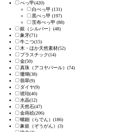
べっ甲(420)
白べっ甲 (131)
黒べっ甲 (197)
茨布べっ甲 (88)
銀（シルバー）(48)
象牙(71)
牛こつ(15)
木・ほか天然素材(52)
プラスチック(14)
金(50)
真珠（アコヤパール）(74)
珊瑚(38)
翡翠(9)
ダイヤ(9)
琥珀(40)
水晶(12)
天然石(47)
金蒔絵(206)
螺鈿（らでん）(186)
象嵌（ぞうがん）(3)