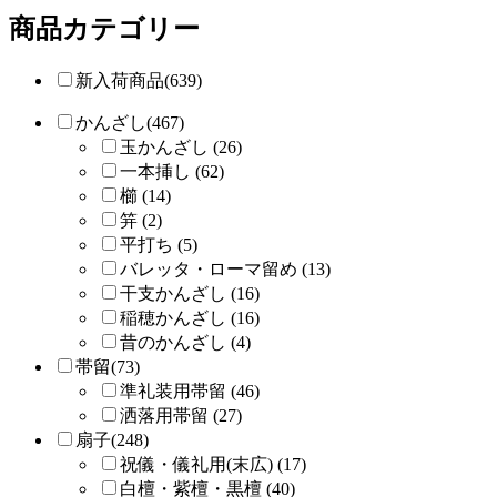
商品カテゴリー
新入荷商品(639)
かんざし(467)
玉かんざし (26)
一本挿し (62)
櫛 (14)
笄 (2)
平打ち (5)
バレッタ・ローマ留め (13)
干支かんざし (16)
稲穂かんざし (16)
昔のかんざし (4)
帯留(73)
準礼装用帯留 (46)
洒落用帯留 (27)
扇子(248)
祝儀・儀礼用(末広) (17)
白檀・紫檀・黒檀 (40)