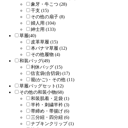
象牙・牛こつ (28)
干支 (15)
その他の扇子 (8)
婦人用 (104)
紳士用 (133)
草履(40)
皮革草履 (15)
本パナマ草履 (12)
その他履物 (4)
和装バッグ(49)
利休バッグ (15)
信玄袋(合切袋) (17)
籠(かご)・その他 (11)
草履バッグセット(12)
その他の和装小物(68)
和装肌着・足袋 (1)
半衿・刺繍半衿 (3)
帯締め・帯揚げ (6)
三分紐・四分紐 (6)
ナプキンクリップ (1)